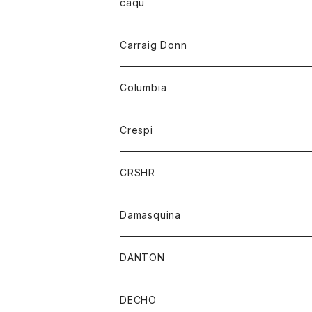
レディース
トップス
caqu
靴
シャツ
ショートパンツ
オーバーオール
ハーフスリーブTシャツ
Carraig Donn
財布
セーター
ジーンズ
カーディガン
ニット
Columbia
ストール/マフラー
タンクトップ
スカート
コート
アウター
Crespi
チーフ
Tシャツ
パンツ
シャツ
ジャケット
ジャケット
CRSHR
バンダナ
トレーナー
スカート
ワンピース
キャップ
Damasquina
ネクタイ
パーカー
チュニック
ブラウス
ウォレット
DANTON
帽子
ベスト
Tシャツ
カードケース
アウター
DECHO