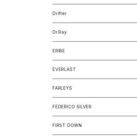
ポロシャツ
パーカー
コート
バッグ
アクセサリー
帽子
Drifter
ロングスリーブTシャツ
ワンピース
ジャケット
バッグ
キッズ
Dr.Ray
ボトム
ダウンジャケット
シャツ
グッズ
ERIBE
ジャケット
ダウンベスト
Tシャツ
帽子
トップス
ニット
EVERLAST
ベスト
ベスト
シャツ
ボトム
トップス
FARLEYS
フリース
セーター
ショートパンツ
ジャケット
レディース
ボトム
FEDERICO SILVER
Tシャツ
パンツ
スエットシャツ
コート
スエットパンツ
グッズ
アクセサリー
FIRST DOWN