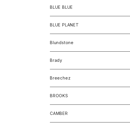
ポーチ
Ｔシャツ
ポトム
BLUE BLUE
パンツ
アウター
BLUE PLANET
カーディガン
アクセサリー
サングラス
Blundstone
コート
バッグ
キッズ
Brady
ジャケット
ベルト
Tシャツ
グッズ
Breechez
ダウンベスト
アンダーウェアー
トップス
シャツ
BROOKS
パーカー
カードホルダー
カーディガン
ボトム
グッズ
CAMBER
ブレザー
キーホルダー
ジャケット
オーバーオール
靴