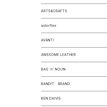
ニット・セーター
シャツ・ブラウス
パンツ
ワンピース・オールインワン
アウター
ARTS&CRAFTS
スウェット・パーカー
ニット・セーター
スカート
コート
バッグ
トップス
アクセサリー
astorflex
タンクトップ
パーカー・スウェット
ジャケット
ベスト
ウォレット
シューズ
ワンピース
グッズ
AVANTI
タンクトップ・キャミソール
シャツ
バッグ
靴
アクセサリー
ボトム
シャツ
AWESOME LEATHER
スカート
その他雑貨
グッズ
アウター
BAG ‘n’ NOUN
パンツ
靴
革ジャケット
アクセサリー
BANDIT BRAND
バッグ
トップス
BEN DAIVIS