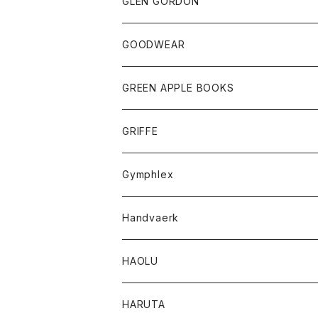
トップス
トップス
GLEN GORDON
チーフ
シャツ
Tシャツ
ボトム
グッズ
GOODWEAR
タンクトップ
ショートパンツ
手袋
レディース
トップス
GREEN APPLE BOOKS
Tシャツ
スカート
スカート
Tシャツ
GRIFFE
トレーナー
Tシャツ
Gymphlex
ロングスリーブTシャツ
アウター
Handvaerk
カーディガン
トップス
トップス
HAOLU
コート
シャツ
Tシャツ
レディース
HARUTA