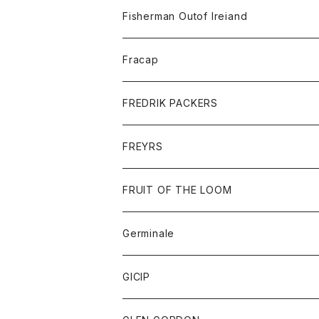
トレーナー
ロングスリーブTシャツ
ジャケット
帽子
Fisherman Outof Ireiand
ポロシャツ
シャツ
ニット
Fracap
ショートパンツ
グッズ
FREDRIK PACKERS
ダウンジャケット
靴
アクセサリー
FREYRS
ダウンベスト
バッグ
サングラス
FRUIT OF THE LOOM
Tシャツ
アウター
Germinale
ボトム
パーカー
グッズ
靴
GICIP
ネクタイ
サンダル