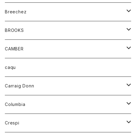
ジャケット
ベルト
Tシャツ
グッズ
Breechez
ダウンベスト
アンダーウェアー
トップス
シャツ
BROOKS
パーカー
カードホルダー
カーディガン
ボトム
グッズ
CAMBER
ブレザー
キーホルダー
ジャケット
オーバーオール
靴
レディース
トップス
caqu
靴
シャツ
ショートパンツ
オーバーオール
ハーフスリーブTシャツ
Carraig Donn
財布
セーター
ジーンズ
カーディガン
ニット
Columbia
ストール/マフラー
タンクトップ
スカート
コート
アウター
Crespi
チーフ
Tシャツ
パンツ