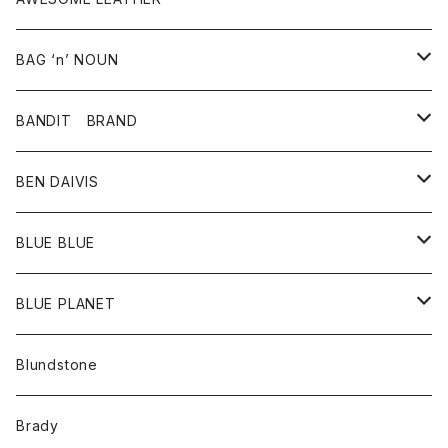
スカート
その他雑貨
グッズ
アウター
BAG ‘n’ NOUN
パンツ
靴
革ジャケット
アクセサリー
BANDIT BRAND
バッグ
トップス
BEN DAIVIS
ポーチ
Ｔシャツ
ポトム
BLUE BLUE
パンツ
アウター
BLUE PLANET
カーディガン
アクセサリー
サングラス
Blundstone
コート
バッグ
キッズ
Brady