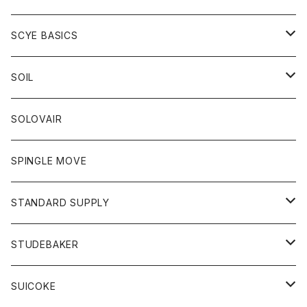
ベスト
Tシャツ
パーカー
靴
Tシャツ
アウター
SCYE BASICS
ロングスリーブＴシャツ
ボトム
カーディガン
トップス
グッズ
ボトム
SOIL
ワンピース
コート
Tシャツ
ネクタイ
ジーンズ
ボトム
アクセサリー
トップス
靴
SOLOVAIR
ジャケット
トレーナー
グローブ
チノパン
ショートパンツ
ポロシャツ
レディース
トップス
靴
ワンピース
SPINGLE MOVE
パーカー
パーカー
ストール
スカート
ベスト
スカート
カットソー
アクセサリー
ボトム
トップス
STANDARD SUPPLY
ロングスリーブTシャツ
パンツ
ジャケット
Tシャツ
カーディガン
バック
ショートパンツ
カットソー
レディース
ボトム
財布
STUDEBAKER
Tシャツ
パーカー
ジャケット
パンツ
カットソー
パンツ
バッグ
アクセサリー
SUICOKE