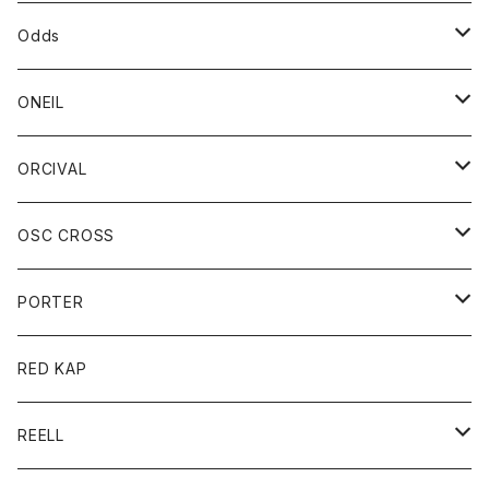
パーカー
パーカー
バック
ベルト
シャツ
ストール/マフラー
スエット
ショートパンツ
シャツ
レディース
ボトム
ボトム
Odds
ベスト
帽子
Tシャツ
帽子
フーディ
パンツ
シャツジャケット
シャツ
ショートパンツ
ショートパンツ
レディース
帽子
ONEIL
トレーナー
セーター
Tシャツ
ジーンズ
パンツ
ボトム
スカート
ORCIVAL
ベスト
Tシャツ
ボトム
パンツ
アウター
OSC CROSS
トレーナー
コート
アクセサリー
ダウンジャケット
PORTER
ベスト
ジャケット
バッグ
キッズ
カードホルダー
RED KAP
ロングスリーブＴシャツ
ダウンベスト
Tシャツ
グッズ
キーホルダー
REELL
パーカー