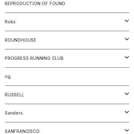
帽子
靴
トップス
財布
パンツ
REPRODUCTION OF FOUND
ロングスリーブカットソー
バック
カットソー
ショートパンツ
ボトムス
バック
Rokx
帽子
カーディガン
ショートパンツ
レディース
ボトム
ROUNDHOUSE
シャツ
パンツ
カットソー
エプロン
PROGRESS RUNNING CLUB
セーター
コート
キッズ
トップス
rig
Tシャツ
ジャケット
オーバーオール
Tシャツ
ボトム
グッズ
RUSSELL
トレーナー
シャツ
ペインターパンツ
帽子
アウター
Sanders
ニット
セーター
コート
スカート
グッズ
SANFRANCISCO