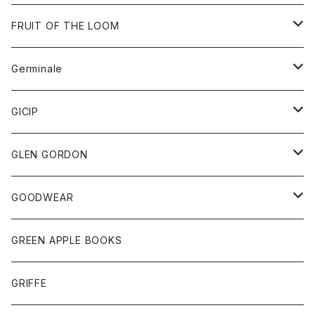
ダウンベスト
バッグ
サングラス
FRUIT OF THE LOOM
Tシャツ
アウター
Germinale
ボトム
パーカー
グッズ
靴
GICIP
ネクタイ
サンダル
トップス
トップス
GLEN GORDON
チーフ
シャツ
Tシャツ
ボトム
グッズ
GOODWEAR
タンクトップ
ショートパンツ
手袋
レディース
トップス
GREEN APPLE BOOKS
Tシャツ
スカート
スカート
Tシャツ
GRIFFE
トレーナー