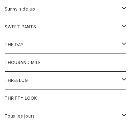
シャツ
カーディガン
オーバーオール
ブレスレット
ブーツ
Sunny side up
セーター
グローブ
リング
サンダル
アウター
SWEET PANTS
Tシャツ
Tシャツ
Ｇジャン
ボトム
ボトム
THE DAY
シャツ
ジーンズ
ショートパンツ
トップス
THOUSAND MILE
ボトム
Tシャツ
THREELOG
ワンピース
トップス
THRIFTY LOOK
コート
Tシャツ
Tous les jours