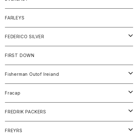
ベスト
ベスト
シャツ
ボトム
トップス
FARLEYS
フリース
セーター
ショートパンツ
ジャケット
レディース
ボトム
FEDERICO SILVER
Tシャツ
パンツ
スエットシャツ
コート
スエットパンツ
グッズ
アクセサリー
FIRST DOWN
トレーナー
ロングスリーブTシャツ
ジャケット
帽子
Fisherman Outof Ireiand
ポロシャツ
シャツ
ニット
Fracap
ショートパンツ
グッズ
FREDRIK PACKERS
ダウンジャケット
靴
アクセサリー
FREYRS