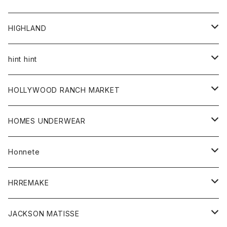
アウター
HIGHLAND
ジャケット
トップス
帽子
hint hint
シャツ
ボトム
ストール
HOLLYWOOD RANCH MARKET
カーディガン
グッズ
アウター
HOMES UNDERWEAR
Tシャツ
帽子
カーディガン
アクセサリー
アウター
Honnete
コート
ウォレット
カーディガン
キッズ
キッズ
ブラウス
HRREMAKE
ジャケット
ストール
コート
Tシャツ
Tシャツ
グッズ
グッズ
ワンピース
バック
JACKSON MATISSE