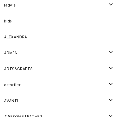
アウター
lady's
トップス
アウター
kids
Tシャツ
ボトムス
トップス
ALEXANDRA
シャツ
Tシャツ・カットソー
ボトムス
ARMEN
ニット・セーター
シャツ・ブラウス
パンツ
ワンピース・オールインワン
アウター
ARTS&CRAFTS
スウェット・パーカー
ニット・セーター
スカート
コート
バッグ
トップス
アクセサリー
astorflex
タンクトップ
パーカー・スウェット
ジャケット
ベスト
ウォレット
シューズ
ワンピース
グッズ
AVANTI
タンクトップ・キャミソール
シャツ
バッグ
靴
アクセサリー
ボトム
シャツ
AWESOME LEATHER