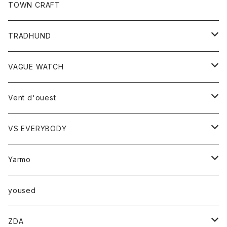
トップス
TOWN CRAFT
レディース
TRADHUND
カットソー
セーター
VAGUE WATCH
ベスト
時計
Vent d'ouest
ボトム
VS EVERYBODY
スカート
トップス
トップス
Yarmo
パンツ
ベスト
Ｔシャツ
アウター
yoused
コート
小物
ZDA