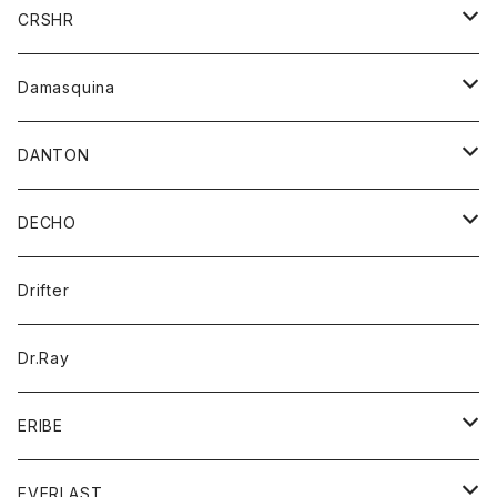
シャツ
ジャケット
ジャケット
CRSHR
バンダナ
トレーナー
スカート
ワンピース
キャップ
Damasquina
ネクタイ
パーカー
チュニック
ブラウス
ウォレット
DANTON
帽子
ベスト
Tシャツ
カードケース
アウター
DECHO
ポロシャツ
パーカー
コート
バッグ
アクセサリー
帽子
Drifter
ロングスリーブTシャツ
ワンピース
ジャケット
バッグ
キッズ
Dr.Ray
ボトム
ダウンジャケット
シャツ
グッズ
ERIBE
ジャケット
ダウンベスト
Tシャツ
帽子
トップス
ニット
EVERLAST