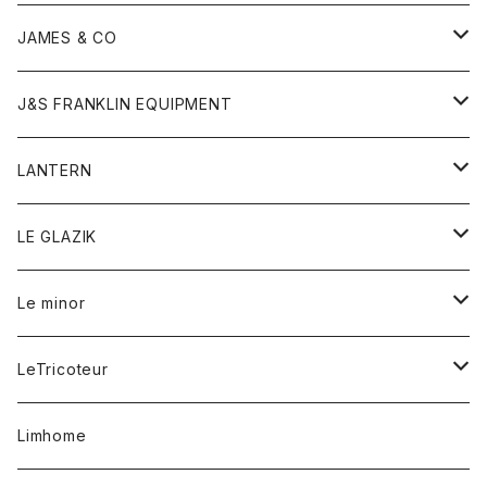
ダウンベスト
ネックレス
ジャケット
ロンパース
アンダーウェア
靴
トップス
トップス
キッズ
Tシャツ
JAMES & CO
パーカー
バッグ
ダウンベスト
靴
ストール
カーディガン
カットソー
トレーナー
ボトム
ボトム
トップス
帽子
ボトム
J&S FRANKLIN EQUIPMENT
ブレザー
ブレスレット
パーカー
グローブ
バンダナ
ジャケット
シャツ
オーバーオール
オーバーオール
Gジャケット
レディース
レディース
帽子
アウター
LANTERN
フリース
ベルト
ストール/マフラー
帽子
シャツ
セーター
ショートパンツ
ショートパンツ
スウェット
アウター
オーバーオール
ワンピース
アウター
LE GLAZIK
マフラー
バック
スウェットシャツ
Tシャツ
ジーンズ
スカート
カーディガン
シャツ
ワンピース
Tシャツ
レディース
Le minor
リング
帽子
ストレッチフライス
トレーナー
スウェットパンツ
パンツ
コート
コート
ボトム
LeTricoteur
バンダナ
セーター
ベスト
スカート
シャツ
シャツ
スカート
レディース
カーディガン
Limhome
タンクトップ
パンツ
スウェット