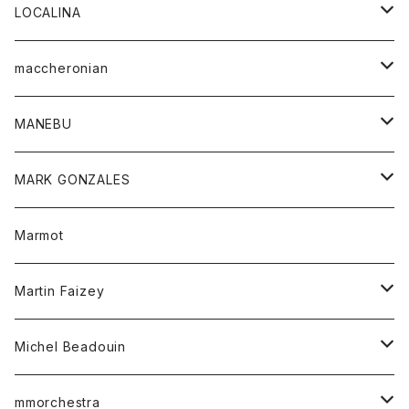
ジャケット
パンツ
アウター
トップス
LOCALINA
Tシャツ
スカート
スカート
カットソー
シャツ
ロングスリーブテーシャツ
maccheronian
トレーナー
セーター
ニット
シャツ
靴
MANEBU
パーカー
チュニック
ボトム
スカート
靴
MARK GONZALES
ハーフスリーブTシャツ
Tシャツ
ワンピース
ボトム
トップス
Marmot
ブラウス
ボトム
Tシャツ
ワンピース
Tシャツ
Martin Faizey
ベスト
ワンピース
ベルト
Michel Beadouin
ポロシャツ
トップス
mmorchestra
ロングスリーブTシャツ