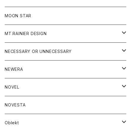
ジャケット
フリース
パンツ
帽子
MOON STAR
ニット
MT.RAINIER DESIGN
ブラウス
アウター
NECESSARY OR UNNECESSARY
コート
アクセサリー
アウター
NEWERA
ジャケット
バッグ
コート
グッズ
アクセサリー
帽子
NOVEL
ダウンジャケット
ジャケット
ウォレット
バッグ
トップス
グッズ
トップス
NOVESTA
ダウンベスト
ダウン
靴
ブレスレット
ジャケット
靴
カットソー
ボトム
トップス
ボトム
Oblekt