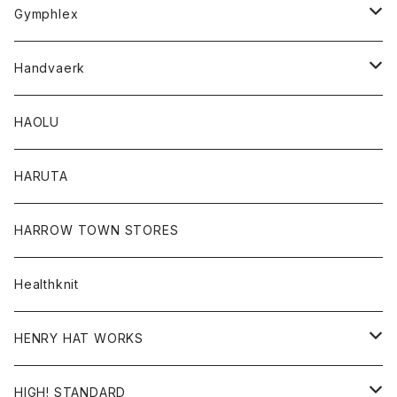
Tシャツ
Gymphlex
ロングスリーブTシャツ
アウター
Handvaerk
カーディガン
トップス
トップス
HAOLU
コート
シャツ
Tシャツ
レディース
HARUTA
ダウンジャケツト
スウェット
ロンTEE
カーディガン
ボトム
HARROW TOWN STORES
ダウンベスト
ダウンベスト
スエット
コート
パンツ
Healthknit
ジャケット
Ｔシャツ
Ｔシャツ
HENRY HAT WORKS
ワンピース
帽子
HIGH! STANDARD