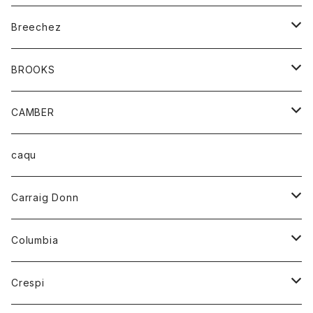
ジャケット
ベルト
Tシャツ
グッズ
Breechez
ダウンベスト
アンダーウェアー
トップス
シャツ
BROOKS
パーカー
カードホルダー
カーディガン
ボトム
グッズ
CAMBER
ブレザー
キーホルダー
ジャケット
オーバーオール
靴
レディース
トップス
caqu
靴
シャツ
ショートパンツ
オーバーオール
ハーフスリーブTシャツ
Carraig Donn
財布
セーター
ジーンズ
カーディガン
ニット
Columbia
ストール/マフラー
タンクトップ
スカート
コート
アウター
Crespi
チーフ
Tシャツ
パンツ