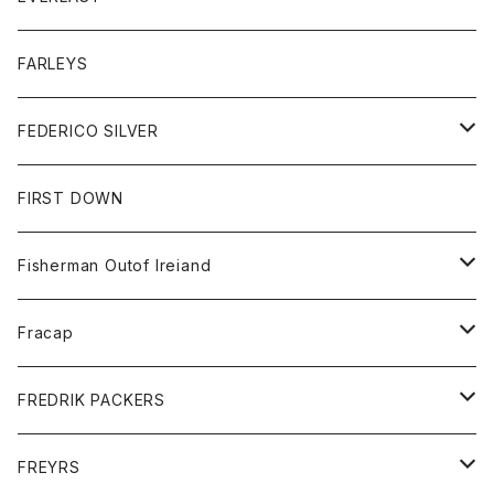
ベスト
ベスト
シャツ
ボトム
トップス
FARLEYS
フリース
セーター
ショートパンツ
ジャケット
レディース
ボトム
FEDERICO SILVER
Tシャツ
パンツ
スエットシャツ
コート
スエットパンツ
グッズ
アクセサリー
FIRST DOWN
トレーナー
ロングスリーブTシャツ
ジャケット
帽子
Fisherman Outof Ireiand
ポロシャツ
シャツ
ニット
Fracap
ショートパンツ
グッズ
FREDRIK PACKERS
ダウンジャケット
靴
アクセサリー
FREYRS