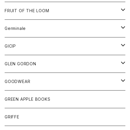
ダウンベスト
バッグ
サングラス
FRUIT OF THE LOOM
Tシャツ
アウター
Germinale
ボトム
パーカー
グッズ
靴
GICIP
ネクタイ
サンダル
トップス
トップス
GLEN GORDON
チーフ
シャツ
Tシャツ
ボトム
グッズ
GOODWEAR
タンクトップ
ショートパンツ
手袋
レディース
トップス
GREEN APPLE BOOKS
Tシャツ
スカート
スカート
Tシャツ
GRIFFE
トレーナー