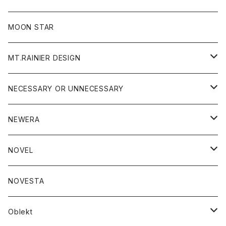
ジャケット
フリース
パンツ
帽子
MOON STAR
ニット
MT.RAINIER DESIGN
ブラウス
アウター
NECESSARY OR UNNECESSARY
コート
アクセサリー
アウター
NEWERA
ジャケット
バッグ
コート
グッズ
アクセサリー
帽子
NOVEL
ダウンジャケット
ジャケット
ウォレット
バッグ
トップス
グッズ
トップス
NOVESTA
ダウンベスト
ダウン
靴
ブレスレット
ジャケット
靴
カットソー
ボトム
トップス
ボトム
Oblekt