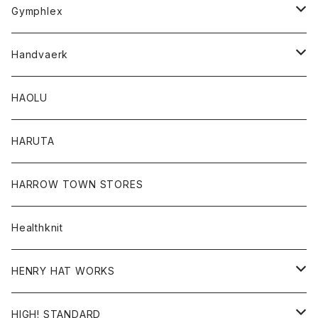
Tシャツ
Gymphlex
ロングスリーブTシャツ
アウター
Handvaerk
カーディガン
トップス
トップス
HAOLU
コート
シャツ
Tシャツ
レディース
HARUTA
ダウンジャケツト
スウェット
ロンTEE
カーディガン
ボトム
HARROW TOWN STORES
ダウンベスト
ダウンベスト
スエット
コート
パンツ
Healthknit
ジャケット
Ｔシャツ
Ｔシャツ
HENRY HAT WORKS
ワンピース
帽子
HIGH! STANDARD