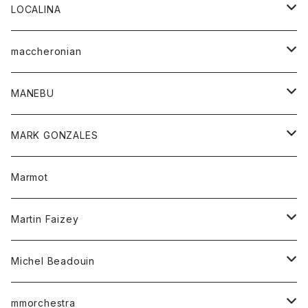
ジャケット
パンツ
アウター
トップス
LOCALINA
Tシャツ
スカート
スカート
カットソー
シャツ
ロングスリーブテーシャツ
maccheronian
トレーナー
セーター
ニット
シャツ
靴
MANEBU
パーカー
チュニック
ボトム
スカート
靴
MARK GONZALES
ハーフスリーブTシャツ
Tシャツ
ワンピース
ボトム
トップス
Marmot
ブラウス
ボトム
Tシャツ
ワンピース
Tシャツ
Martin Faizey
ベスト
ワンピース
ベルト
Michel Beadouin
ポロシャツ
トップス
mmorchestra
ロングスリーブTシャツ