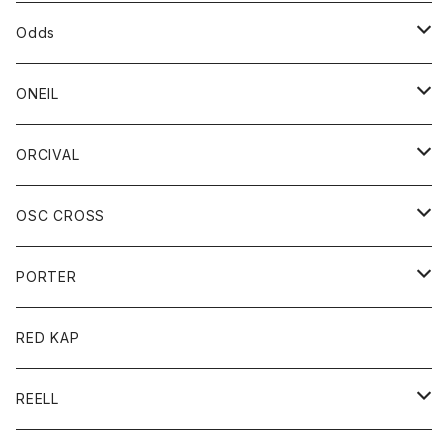
パーカー
パーカー
バック
ベルト
シャツ
ストール/マフラー
スエット
ショートパンツ
シャツ
レディース
ボトム
ボトム
Odds
ベスト
帽子
Tシャツ
帽子
フーディ
パンツ
シャツジャケット
シャツ
ショートパンツ
ショートパンツ
レディース
帽子
ONEIL
トレーナー
セーター
Tシャツ
ジーンズ
パンツ
ボトム
スカート
ORCIVAL
ベスト
Tシャツ
ボトム
パンツ
アウター
OSC CROSS
トレーナー
コート
アクセサリー
ダウンジャケット
PORTER
ベスト
ジャケット
バッグ
キッズ
カードホルダー
RED KAP
ロングスリーブＴシャツ
ダウンベスト
Tシャツ
グッズ
キーホルダー
REELL
パーカー