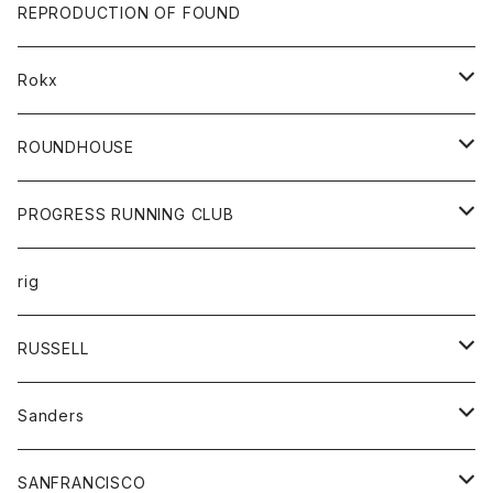
帽子
靴
トップス
財布
パンツ
REPRODUCTION OF FOUND
ロングスリーブカットソー
バック
カットソー
ショートパンツ
ボトムス
バック
Rokx
帽子
カーディガン
ショートパンツ
レディース
ボトム
ROUNDHOUSE
シャツ
パンツ
カットソー
エプロン
PROGRESS RUNNING CLUB
セーター
コート
キッズ
トップス
rig
Tシャツ
ジャケット
オーバーオール
Tシャツ
ボトム
グッズ
RUSSELL
トレーナー
シャツ
ペインターパンツ
帽子
アウター
Sanders
ニット
セーター
コート
スカート
グッズ
SANFRANCISCO