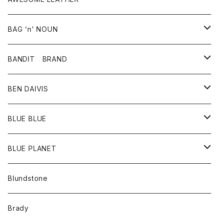
スカート
その他雑貨
グッズ
アウター
BAG ‘n’ NOUN
パンツ
靴
革ジャケット
アクセサリー
BANDIT BRAND
バッグ
トップス
BEN DAIVIS
ポーチ
Ｔシャツ
ポトム
BLUE BLUE
パンツ
アウター
BLUE PLANET
カーディガン
アクセサリー
サングラス
Blundstone
コート
バッグ
キッズ
Brady