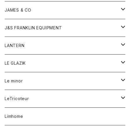
ダウンベスト
ネックレス
ジャケット
ロンパース
アンダーウェア
靴
トップス
トップス
キッズ
Tシャツ
JAMES & CO
パーカー
バッグ
ダウンベスト
靴
ストール
カーディガン
カットソー
トレーナー
ボトム
ボトム
トップス
帽子
ボトム
J&S FRANKLIN EQUIPMENT
ブレザー
ブレスレット
パーカー
グローブ
バンダナ
ジャケット
シャツ
オーバーオール
オーバーオール
Gジャケット
レディース
レディース
帽子
アウター
LANTERN
フリース
ベルト
ストール/マフラー
帽子
シャツ
セーター
ショートパンツ
ショートパンツ
スウェット
アウター
オーバーオール
ワンピース
アウター
LE GLAZIK
マフラー
バック
スウェットシャツ
Tシャツ
ジーンズ
スカート
カーディガン
シャツ
ワンピース
Tシャツ
レディース
Le minor
リング
帽子
ストレッチフライス
トレーナー
スウェットパンツ
パンツ
コート
コート
ボトム
LeTricoteur
バンダナ
セーター
ベスト
スカート
シャツ
シャツ
スカート
レディース
カーディガン
Limhome
タンクトップ
パンツ
スウェット