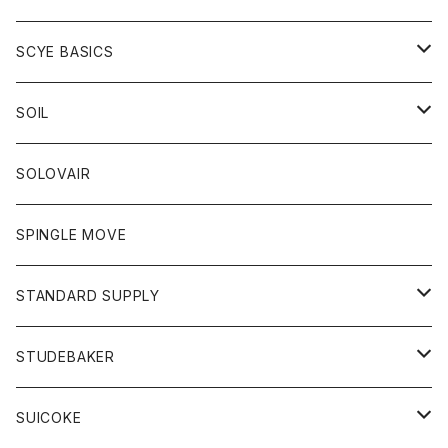
ベスト
Tシャツ
パーカー
靴
Tシャツ
アウター
SCYE BASICS
ロングスリーブＴシャツ
ボトム
カーディガン
トップス
グッズ
ボトム
SOIL
ワンピース
コート
Tシャツ
ネクタイ
ジーンズ
ボトム
アクセサリー
トップス
靴
SOLOVAIR
ジャケット
トレーナー
グローブ
チノパン
ショートパンツ
ポロシャツ
レディース
トップス
靴
ワンピース
SPINGLE MOVE
パーカー
パーカー
ストール
スカート
ベスト
スカート
カットソー
アクセサリー
ボトム
トップス
STANDARD SUPPLY
ロングスリーブTシャツ
パンツ
ジャケット
Tシャツ
カーディガン
バック
ショートパンツ
カットソー
レディース
ボトム
財布
STUDEBAKER
Tシャツ
パーカー
ジャケット
パンツ
カットソー
パンツ
バッグ
アクセサリー
SUICOKE