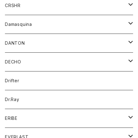
シャツ
ジャケット
ジャケット
CRSHR
バンダナ
トレーナー
スカート
ワンピース
キャップ
Damasquina
ネクタイ
パーカー
チュニック
ブラウス
ウォレット
DANTON
帽子
ベスト
Tシャツ
カードケース
アウター
DECHO
ポロシャツ
パーカー
コート
バッグ
アクセサリー
帽子
Drifter
ロングスリーブTシャツ
ワンピース
ジャケット
バッグ
キッズ
Dr.Ray
ボトム
ダウンジャケット
シャツ
グッズ
ERIBE
ジャケット
ダウンベスト
Tシャツ
帽子
トップス
ニット
EVERLAST