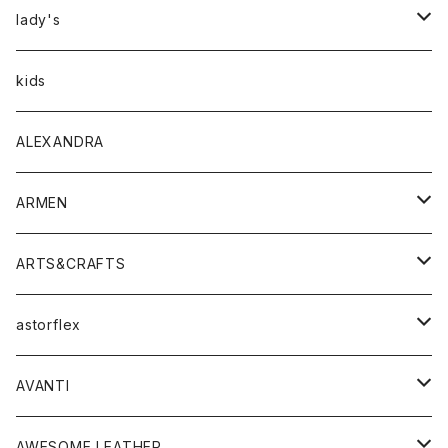
アウター
lady's
トップス
アウター
kids
Tシャツ
ボトムス
トップス
ALEXANDRA
シャツ
Tシャツ・カットソー
ボトムス
ARMEN
ニット・セーター
シャツ・ブラウス
パンツ
ワンピース・オールインワン
アウター
ARTS&CRAFTS
スウェット・パーカー
ニット・セーター
スカート
コート
バッグ
トップス
アクセサリー
astorflex
タンクトップ
パーカー・スウェット
ジャケット
ベスト
ウォレット
シューズ
ワンピース
グッズ
AVANTI
タンクトップ・キャミソール
シャツ
バッグ
靴
アクセサリー
ボトム
シャツ
AWESOME LEATHER