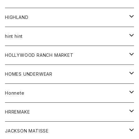
アウター
HIGHLAND
ジャケット
トップス
帽子
hint hint
シャツ
ボトム
ストール
HOLLYWOOD RANCH MARKET
カーディガン
グッズ
アウター
HOMES UNDERWEAR
Tシャツ
帽子
カーディガン
アクセサリー
アウター
Honnete
コート
ウォレット
カーディガン
キッズ
キッズ
ブラウス
HRREMAKE
ジャケット
ストール
コート
Tシャツ
Tシャツ
グッズ
グッズ
ワンピース
バック
JACKSON MATISSE