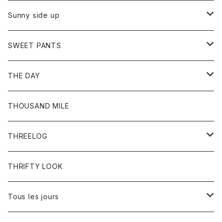
シャツ
カーディガン
オーバーオール
ブレスレット
ブーツ
Sunny side up
セーター
グローブ
リング
サンダル
アウター
SWEET PANTS
Tシャツ
Tシャツ
Ｇジャン
ボトム
ボトム
THE DAY
シャツ
ジーンズ
ショートパンツ
トップス
THOUSAND MILE
ボトム
Tシャツ
THREELOG
ワンピース
トップス
THRIFTY LOOK
コート
Tシャツ
Tous les jours