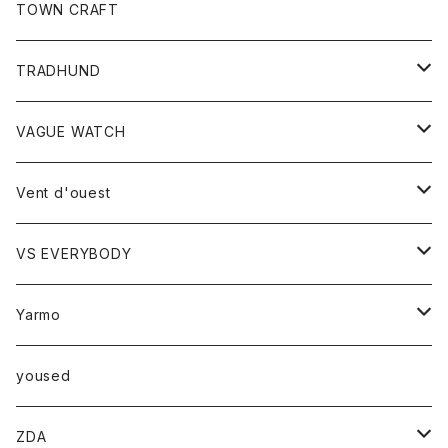
トップス
TOWN CRAFT
レディース
TRADHUND
カットソー
セーター
VAGUE WATCH
ベスト
時計
Vent d'ouest
ボトム
VS EVERYBODY
スカート
トップス
トップス
Yarmo
パンツ
ベスト
Ｔシャツ
アウター
yoused
コート
小物
ZDA