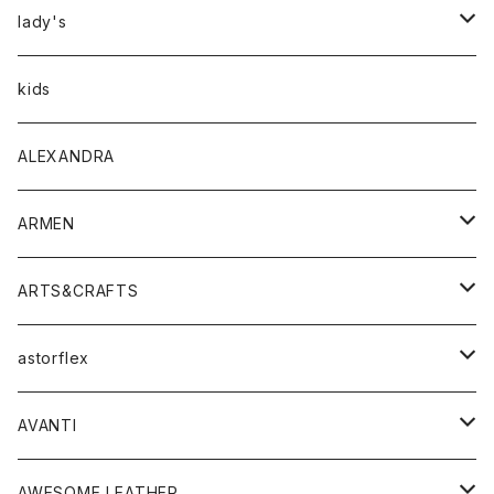
アウター
lady's
トップス
アウター
kids
Tシャツ
ボトムス
トップス
ALEXANDRA
シャツ
Tシャツ・カットソー
ボトムス
ARMEN
ニット・セーター
シャツ・ブラウス
パンツ
ワンピース・オールインワン
アウター
ARTS&CRAFTS
スウェット・パーカー
ニット・セーター
スカート
コート
バッグ
トップス
アクセサリー
astorflex
タンクトップ
パーカー・スウェット
ジャケット
ベスト
ウォレット
シューズ
ワンピース
グッズ
AVANTI
タンクトップ・キャミソール
シャツ
バッグ
靴
アクセサリー
ボトム
シャツ
AWESOME LEATHER