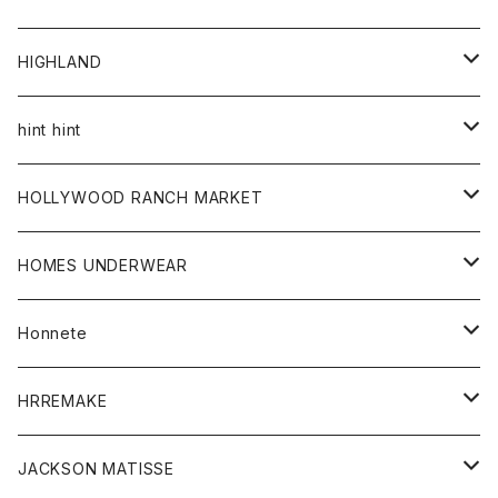
アウター
HIGHLAND
ジャケット
トップス
帽子
hint hint
シャツ
ボトム
ストール
HOLLYWOOD RANCH MARKET
カーディガン
グッズ
アウター
HOMES UNDERWEAR
Tシャツ
帽子
カーディガン
アクセサリー
アウター
Honnete
コート
ウォレット
カーディガン
キッズ
キッズ
ブラウス
HRREMAKE
ジャケット
ストール
コート
Tシャツ
Tシャツ
グッズ
グッズ
ワンピース
バック
JACKSON MATISSE