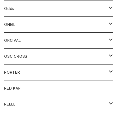
パーカー
パーカー
バック
ベルト
シャツ
ストール/マフラー
スエット
ショートパンツ
シャツ
レディース
ボトム
ボトム
Odds
ベスト
帽子
Tシャツ
帽子
フーディ
パンツ
シャツジャケット
シャツ
ショートパンツ
ショートパンツ
レディース
帽子
ONEIL
トレーナー
セーター
Tシャツ
ジーンズ
パンツ
ボトム
スカート
ORCIVAL
ベスト
Tシャツ
ボトム
パンツ
アウター
OSC CROSS
トレーナー
コート
アクセサリー
ダウンジャケット
PORTER
ベスト
ジャケット
バッグ
キッズ
カードホルダー
RED KAP
ロングスリーブＴシャツ
ダウンベスト
Tシャツ
グッズ
キーホルダー
REELL
パーカー