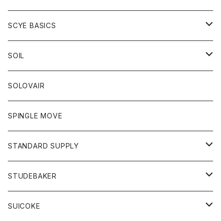
ベスト
Tシャツ
パーカー
靴
Tシャツ
アウター
SCYE BASICS
ロングスリーブＴシャツ
ボトム
カーディガン
トップス
グッズ
ボトム
SOIL
ワンピース
コート
Tシャツ
ネクタイ
ジーンズ
ボトム
アクセサリー
トップス
靴
SOLOVAIR
ジャケット
トレーナー
グローブ
チノパン
ショートパンツ
ポロシャツ
レディース
トップス
靴
ワンピース
SPINGLE MOVE
パーカー
パーカー
ストール
スカート
ベスト
スカート
カットソー
アクセサリー
ボトム
トップス
STANDARD SUPPLY
ロングスリーブTシャツ
パンツ
ジャケット
Tシャツ
カーディガン
バック
ショートパンツ
カットソー
レディース
ボトム
財布
STUDEBAKER
Tシャツ
パーカー
ジャケット
パンツ
カットソー
パンツ
バッグ
アクセサリー
SUICOKE