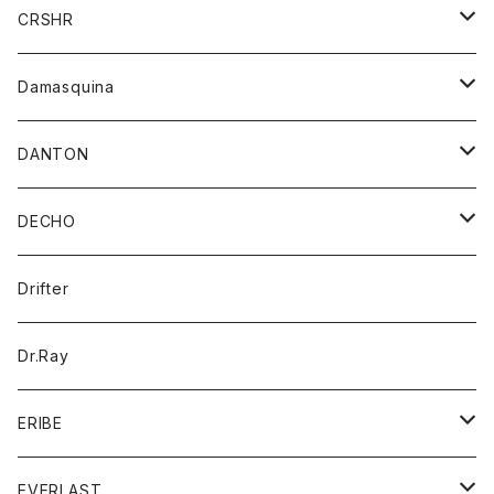
シャツ
ジャケット
ジャケット
CRSHR
バンダナ
トレーナー
スカート
ワンピース
キャップ
Damasquina
ネクタイ
パーカー
チュニック
ブラウス
ウォレット
DANTON
帽子
ベスト
Tシャツ
カードケース
アウター
DECHO
ポロシャツ
パーカー
コート
バッグ
アクセサリー
帽子
Drifter
ロングスリーブTシャツ
ワンピース
ジャケット
バッグ
キッズ
Dr.Ray
ボトム
ダウンジャケット
シャツ
グッズ
ERIBE
ジャケット
ダウンベスト
Tシャツ
帽子
トップス
ニット
EVERLAST