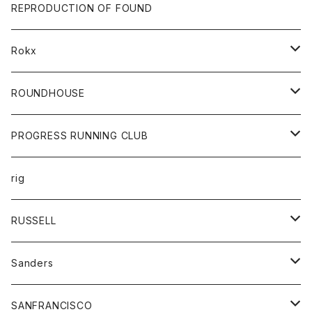
帽子
靴
トップス
財布
パンツ
REPRODUCTION OF FOUND
ロングスリーブカットソー
バック
カットソー
ショートパンツ
ボトムス
バック
Rokx
帽子
カーディガン
ショートパンツ
レディース
ボトム
ROUNDHOUSE
シャツ
パンツ
カットソー
エプロン
PROGRESS RUNNING CLUB
セーター
コート
キッズ
トップス
rig
Tシャツ
ジャケット
オーバーオール
Tシャツ
ボトム
グッズ
RUSSELL
トレーナー
シャツ
ペインターパンツ
帽子
アウター
Sanders
ニット
セーター
コート
スカート
グッズ
SANFRANCISCO