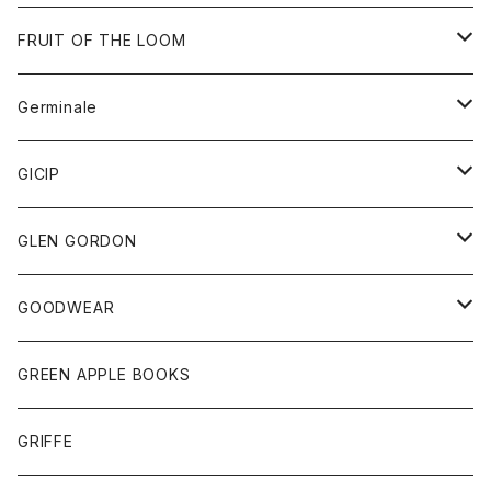
ダウンベスト
バッグ
サングラス
FRUIT OF THE LOOM
Tシャツ
アウター
Germinale
ボトム
パーカー
グッズ
靴
GICIP
ネクタイ
サンダル
トップス
トップス
GLEN GORDON
チーフ
シャツ
Tシャツ
ボトム
グッズ
GOODWEAR
タンクトップ
ショートパンツ
手袋
レディース
トップス
GREEN APPLE BOOKS
Tシャツ
スカート
スカート
Tシャツ
GRIFFE
トレーナー