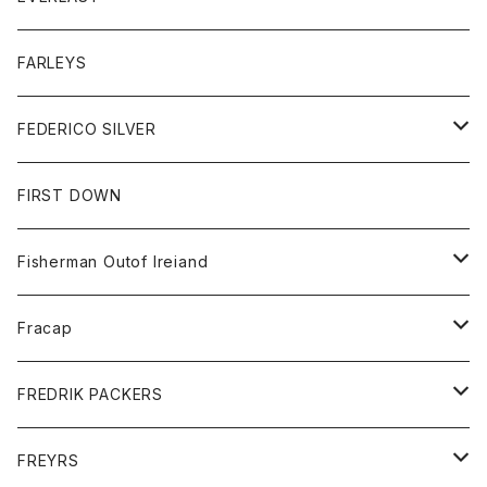
ベスト
ベスト
シャツ
ボトム
トップス
FARLEYS
フリース
セーター
ショートパンツ
ジャケット
レディース
ボトム
FEDERICO SILVER
Tシャツ
パンツ
スエットシャツ
コート
スエットパンツ
グッズ
アクセサリー
FIRST DOWN
トレーナー
ロングスリーブTシャツ
ジャケット
帽子
Fisherman Outof Ireiand
ポロシャツ
シャツ
ニット
Fracap
ショートパンツ
グッズ
FREDRIK PACKERS
ダウンジャケット
靴
アクセサリー
FREYRS