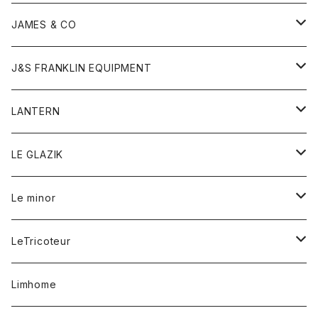
ダウンベスト
ネックレス
ジャケット
ロンパース
アンダーウェア
靴
トップス
トップス
キッズ
Tシャツ
JAMES & CO
パーカー
バッグ
ダウンベスト
靴
ストール
カーディガン
カットソー
トレーナー
ボトム
ボトム
トップス
帽子
ボトム
J&S FRANKLIN EQUIPMENT
ブレザー
ブレスレット
パーカー
グローブ
バンダナ
ジャケット
シャツ
オーバーオール
オーバーオール
Gジャケット
レディース
レディース
帽子
アウター
LANTERN
フリース
ベルト
ストール/マフラー
帽子
シャツ
セーター
ショートパンツ
ショートパンツ
スウェット
アウター
オーバーオール
ワンピース
アウター
LE GLAZIK
マフラー
バック
スウェットシャツ
Tシャツ
ジーンズ
スカート
カーディガン
シャツ
ワンピース
Tシャツ
レディース
Le minor
リング
帽子
ストレッチフライス
トレーナー
スウェットパンツ
パンツ
コート
コート
ボトム
LeTricoteur
バンダナ
セーター
ベスト
スカート
シャツ
シャツ
スカート
レディース
カーディガン
Limhome
タンクトップ
パンツ
スウェット