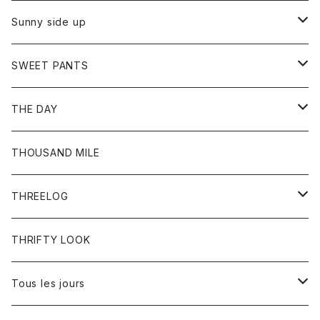
シャツ
カーディガン
オーバーオール
ブレスレット
ブーツ
Sunny side up
セーター
グローブ
リング
サンダル
アウター
SWEET PANTS
Tシャツ
Tシャツ
Ｇジャン
ボトム
ボトム
THE DAY
シャツ
ジーンズ
ショートパンツ
トップス
THOUSAND MILE
ボトム
Tシャツ
THREELOG
ワンピース
トップス
THRIFTY LOOK
コート
Tシャツ
Tous les jours