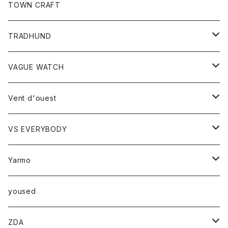
トップス
TOWN CRAFT
レディース
TRADHUND
カットソー
セーター
VAGUE WATCH
ベスト
時計
Vent d'ouest
ボトム
VS EVERYBODY
スカート
トップス
トップス
Yarmo
パンツ
ベスト
Ｔシャツ
アウター
yoused
コート
小物
ZDA