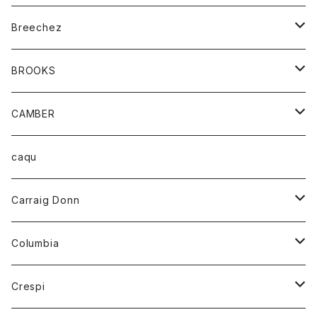
ジャケット
ベルト
Tシャツ
グッズ
Breechez
ダウンベスト
アンダーウェアー
トップス
シャツ
BROOKS
パーカー
カードホルダー
カーディガン
ボトム
グッズ
CAMBER
ブレザー
キーホルダー
ジャケット
オーバーオール
靴
レディース
トップス
caqu
靴
シャツ
ショートパンツ
オーバーオール
ハーフスリーブTシャツ
Carraig Donn
財布
セーター
ジーンズ
カーディガン
ニット
Columbia
ストール/マフラー
タンクトップ
スカート
コート
アウター
Crespi
チーフ
Tシャツ
パンツ