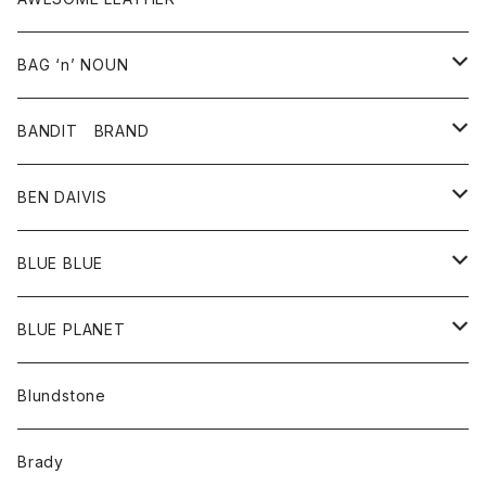
スカート
その他雑貨
グッズ
アウター
BAG ‘n’ NOUN
パンツ
靴
革ジャケット
アクセサリー
BANDIT BRAND
バッグ
トップス
BEN DAIVIS
ポーチ
Ｔシャツ
ポトム
BLUE BLUE
パンツ
アウター
BLUE PLANET
カーディガン
アクセサリー
サングラス
Blundstone
コート
バッグ
キッズ
Brady