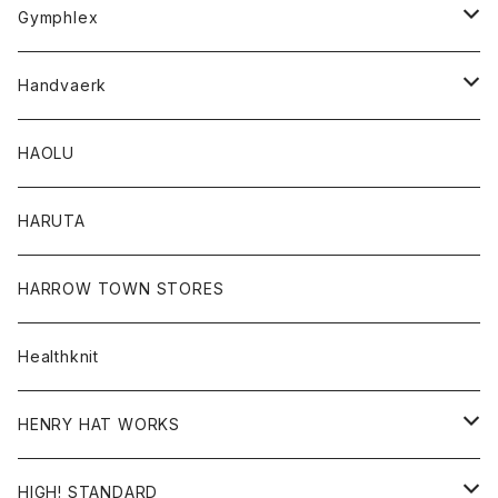
Tシャツ
Gymphlex
ロングスリーブTシャツ
アウター
Handvaerk
カーディガン
トップス
トップス
HAOLU
コート
シャツ
Tシャツ
レディース
HARUTA
ダウンジャケツト
スウェット
ロンTEE
カーディガン
ボトム
HARROW TOWN STORES
ダウンベスト
ダウンベスト
スエット
コート
パンツ
Healthknit
ジャケット
Ｔシャツ
Ｔシャツ
HENRY HAT WORKS
ワンピース
帽子
HIGH! STANDARD