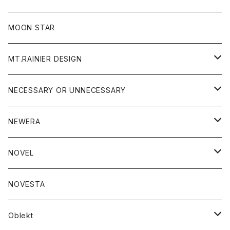
ジャケット
フリース
パンツ
帽子
MOON STAR
ニット
MT.RAINIER DESIGN
ブラウス
アウター
NECESSARY OR UNNECESSARY
コート
アクセサリー
アウター
NEWERA
ジャケット
バッグ
コート
グッズ
アクセサリー
帽子
NOVEL
ダウンジャケット
ジャケット
ウォレット
バッグ
トップス
グッズ
トップス
NOVESTA
ダウンベスト
ダウン
靴
ブレスレット
ジャケット
靴
カットソー
ボトム
トップス
ボトム
Oblekt