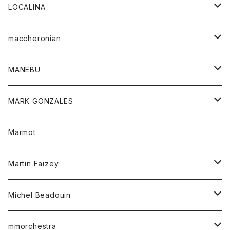
ジャケット
パンツ
アウター
トップス
LOCALINA
Tシャツ
スカート
スカート
カットソー
シャツ
ロングスリーブテーシャツ
maccheronian
トレーナー
セーター
ニット
シャツ
靴
MANEBU
パーカー
チュニック
ボトム
スカート
靴
MARK GONZALES
ハーフスリーブTシャツ
Tシャツ
ワンピース
ボトム
トップス
Marmot
ブラウス
ボトム
Tシャツ
ワンピース
Tシャツ
Martin Faizey
ベスト
ワンピース
ベルト
Michel Beadouin
ポロシャツ
トップス
mmorchestra
ロングスリーブTシャツ