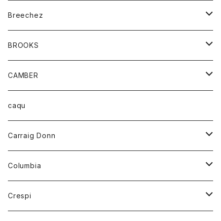
ジャケット
ベルト
Tシャツ
グッズ
Breechez
ダウンベスト
アンダーウェアー
トップス
シャツ
BROOKS
パーカー
カードホルダー
カーディガン
ボトム
グッズ
CAMBER
ブレザー
キーホルダー
ジャケット
オーバーオール
靴
レディース
トップス
caqu
靴
シャツ
ショートパンツ
オーバーオール
ハーフスリーブTシャツ
Carraig Donn
財布
セーター
ジーンズ
カーディガン
ニット
Columbia
ストール/マフラー
タンクトップ
スカート
コート
アウター
Crespi
チーフ
Tシャツ
パンツ
シャツ