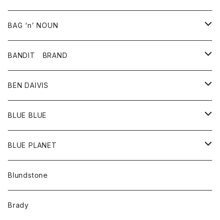
スカート
その他雑貨
グッズ
アウター
BAG ‘n’ NOUN
パンツ
靴
革ジャケット
アクセサリー
BANDIT BRAND
バッグ
トップス
BEN DAIVIS
ポーチ
Ｔシャツ
ポトム
BLUE BLUE
パンツ
アウター
BLUE PLANET
カーディガン
アクセサリー
サングラス
Blundstone
コート
バッグ
キッズ
Brady