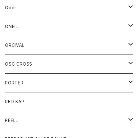
パーカー
パーカー
バック
ベルト
シャツ
ストール/マフラー
スエット
ショートパンツ
シャツ
レディース
ボトム
ボトム
Odds
ベスト
帽子
Tシャツ
帽子
フーディ
パンツ
シャツジャケット
シャツ
ショートパンツ
ショートパンツ
レディース
帽子
ONEIL
トレーナー
セーター
Tシャツ
ジーンズ
パンツ
ボトム
スカート
ORCIVAL
ベスト
Tシャツ
ボトム
パンツ
アウター
OSC CROSS
トレーナー
コート
アクセサリー
ダウンジャケット
PORTER
ベスト
ジャケット
バッグ
キッズ
カードホルダー
RED KAP
ロングスリーブＴシャツ
ダウンベスト
Tシャツ
グッズ
キーホルダー
REELL
パーカー
帽子
靴