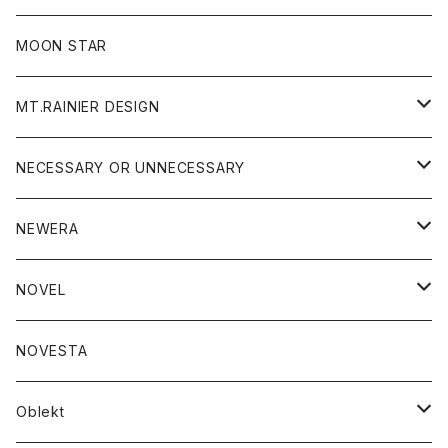
ジャケット
フリース
パンツ
帽子
MOON STAR
ニット
MT.RAINIER DESIGN
ブラウス
アウター
NECESSARY OR UNNECESSARY
コート
アクセサリー
アウター
NEWERA
ジャケット
バッグ
コート
グッズ
アクセサリー
帽子
NOVEL
ダウンジャケット
ジャケット
ウォレット
バッグ
トップス
グッズ
トップス
NOVESTA
ダウンベスト
ダウン
靴
ブレスレット
ジャケット
靴
カットソー
ボトム
トップス
ボトム
Oblekt