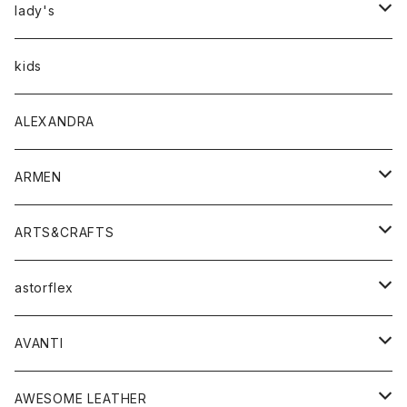
アウター
lady's
トップス
アウター
kids
Tシャツ
ボトムス
トップス
ALEXANDRA
シャツ
Tシャツ・カットソー
ボトムス
ARMEN
ニット・セーター
シャツ・ブラウス
パンツ
ワンピース・オールインワン
アウター
ARTS&CRAFTS
スウェット・パーカー
ニット・セーター
スカート
コート
バッグ
トップス
アクセサリー
astorflex
タンクトップ
パーカー・スウェット
ジャケット
ベスト
ウォレット
シューズ
ワンピース
グッズ
AVANTI
タンクトップ・キャミソール
シャツ
バッグ
靴
アクセサリー
ボトム
シャツ
AWESOME LEATHER