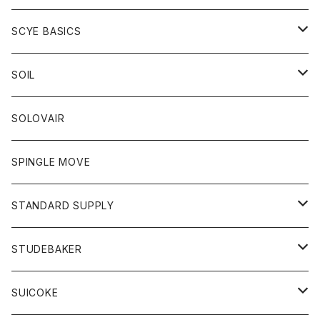
ベスト
Tシャツ
パーカー
靴
Tシャツ
アウター
SCYE BASICS
ロングスリーブＴシャツ
ボトム
カーディガン
トップス
グッズ
ボトム
SOIL
ワンピース
コート
Tシャツ
ネクタイ
ジーンズ
ボトム
アクセサリー
トップス
靴
SOLOVAIR
ジャケット
トレーナー
グローブ
チノパン
ショートパンツ
ポロシャツ
レディース
トップス
靴
ワンピース
SPINGLE MOVE
パーカー
パーカー
ストール
スカート
ベスト
スカート
カットソー
アクセサリー
ボトム
トップス
STANDARD SUPPLY
ロングスリーブTシャツ
パンツ
ジャケット
Tシャツ
カーディガン
バック
ショートパンツ
カットソー
レディース
ボトム
財布
STUDEBAKER
Tシャツ
パーカー
ジャケット
パンツ
カットソー
パンツ
バッグ
アクセサリー
SUICOKE