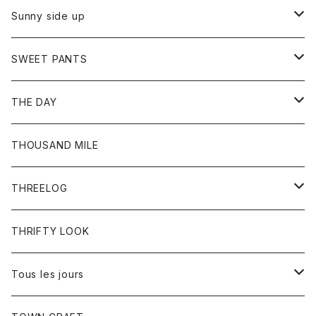
シャツ
カーディガン
オーバーオール
ブレスレット
ブーツ
Sunny side up
セーター
グローブ
リング
サンダル
アウター
SWEET PANTS
Tシャツ
Tシャツ
Ｇジャン
ボトム
ボトム
THE DAY
シャツ
ジーンズ
ショートパンツ
トップス
THOUSAND MILE
ボトム
Tシャツ
THREELOG
ワンピース
トップス
THRIFTY LOOK
コート
Tシャツ
Tous les jours