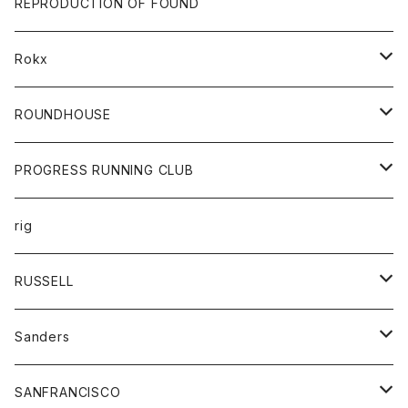
トップス
財布
パンツ
REPRODUCTION OF FOUND
ロングスリーブカットソー
バック
カットソー
ショートパンツ
ボトムス
バック
Rokx
帽子
カーディガン
ショートパンツ
レディース
ボトム
ROUNDHOUSE
シャツ
パンツ
カットソー
エプロン
PROGRESS RUNNING CLUB
セーター
コート
キッズ
トップス
rig
Tシャツ
ジャケット
オーバーオール
Tシャツ
ボトム
グッズ
RUSSELL
トレーナー
シャツ
ペインターパンツ
帽子
アウター
Sanders
ニット
セーター
コート
スカート
グッズ
SANFRANCISCO