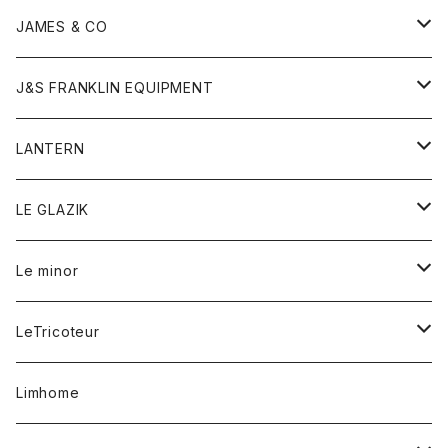
ダウンベスト
ネックレス
ジャケット
ロンパース
アンダーウェア
靴
トップス
トップス
キッズ
Tシャツ
JAMES & CO
パーカー
バッグ
ダウンベスト
靴
ストール
カーディガン
カットソー
トレーナー
ボトム
ボトム
トップス
帽子
ボトム
J&S FRANKLIN EQUIPMENT
ブレザー
ブレスレット
パーカー
グローブ
バンダナ
ジャケット
シャツ
オーバーオール
オーバーオール
Gジャケット
レディース
レディース
帽子
アウター
LANTERN
フリース
ベルト
ストール/マフラー
帽子
シャツ
セーター
ショートパンツ
ショートパンツ
スウェット
アウター
オーバーオール
ワンピース
アウター
LE GLAZIK
マフラー
バック
スウェットシャツ
Tシャツ
ジーンズ
スカート
カーディガン
シャツ
ワンピース
Tシャツ
レディース
Le minor
リング
帽子
ストレッチフライス
トレーナー
スウェットパンツ
パンツ
コート
コート
ボトム
LeTricoteur
バンダナ
セーター
ベスト
スカート
シャツ
シャツ
スカート
レディース
カーディガン
Limhome
タンクトップ
パンツ
スウェット
ジャケット
パンツ