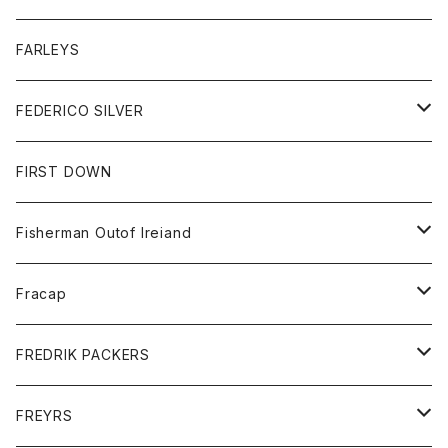
ベスト
ベスト
シャツ
ボトム
トップス
FARLEYS
フリース
セーター
ショートパンツ
ジャケット
レディース
ボトム
FEDERICO SILVER
Tシャツ
パンツ
スエットシャツ
コート
スエットパンツ
グッズ
アクセサリー
FIRST DOWN
トレーナー
ロングスリーブTシャツ
ジャケット
帽子
Fisherman Outof Ireiand
ポロシャツ
シャツ
ニット
Fracap
ショートパンツ
グッズ
FREDRIK PACKERS
ダウンジャケット
靴
アクセサリー
FREYRS