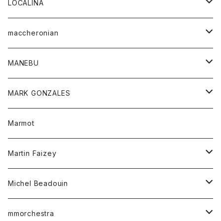
アウター
トップス
LOCALINA
Tシャツ
スカート
スカート
カットソー
シャツ
ロングスリーブテーシャツ
maccheronian
トレーナー
セーター
ニット
シャツ
靴
MANEBU
パーカー
チュニック
ボトム
スカート
靴
MARK GONZALES
ハーフスリーブTシャツ
Tシャツ
ワンピース
ボトム
トップス
Marmot
ブラウス
ボトム
Tシャツ
ワンピース
Tシャツ
Martin Faizey
ベスト
ワンピース
ベルト
Michel Beadouin
ポロシャツ
トップス
mmorchestra
ロングスリーブTシャツ