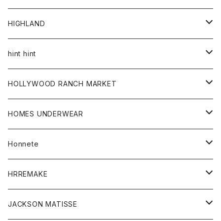
アウター
HIGHLAND
ジャケット
トップス
帽子
hint hint
シャツ
ボトム
ストール
HOLLYWOOD RANCH MARKET
カーディガン
グッズ
アウター
HOMES UNDERWEAR
Tシャツ
帽子
カーディガン
アクセサリー
アウター
Honnete
コート
ウォレット
カーディガン
キッズ
キッズ
ブラウス
HRREMAKE
ジャケット
ストール
コート
Tシャツ
Tシャツ
グッズ
グッズ
ワンピース
バック
JACKSON MATISSE