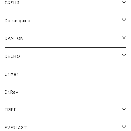
ジャケット
ジャケット
CRSHR
バンダナ
トレーナー
スカート
ワンピース
キャップ
Damasquina
ネクタイ
パーカー
チュニック
ブラウス
ウォレット
DANTON
帽子
ベスト
Tシャツ
カードケース
アウター
DECHO
ポロシャツ
パーカー
コート
バッグ
アクセサリー
帽子
Drifter
ロングスリーブTシャツ
ワンピース
ジャケット
バッグ
キッズ
Dr.Ray
ボトム
ダウンジャケット
シャツ
グッズ
ERIBE
ジャケット
ダウンベスト
Tシャツ
帽子
トップス
ニット
EVERLAST