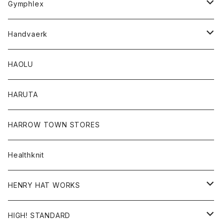
Gymphlex
ロングスリーブTシャツ
アウター
Handvaerk
カーディガン
トップス
トップス
HAOLU
コート
シャツ
Tシャツ
レディース
HARUTA
ダウンジャケツト
スウェット
ロンTEE
カーディガン
ボトム
HARROW TOWN STORES
ダウンベスト
ダウンベスト
スエット
コート
パンツ
Healthknit
ジャケット
Ｔシャツ
Ｔシャツ
HENRY HAT WORKS
ワンピース
帽子
HIGH! STANDARD