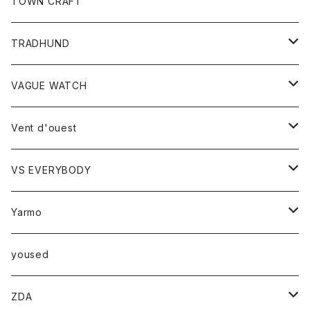
トップス
TOWN CRAFT
レディース
TRADHUND
カットソー
セーター
VAGUE WATCH
ベスト
時計
Vent d'ouest
ボトム
VS EVERYBODY
スカート
トップス
トップス
Yarmo
パンツ
ベスト
Ｔシャツ
アウター
yoused
コート
小物
ZDA