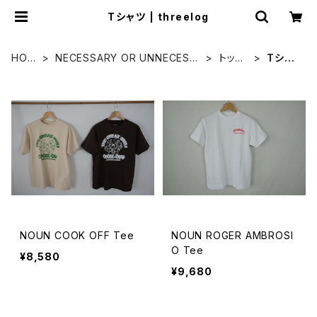
Tシャツ | threelog
HOM
NECESSARY OR UNNECESS
トップ
Tシャ
E
ARY
ス
ツ
NOUN COOK OFF Tee
NOUN ROGER AMBROSI
O Tee
¥8,580
¥9,680