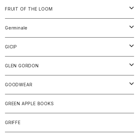
ダウンベスト
バッグ
サングラス
FRUIT OF THE LOOM
Tシャツ
アウター
Germinale
ボトム
パーカー
グッズ
靴
GICIP
ネクタイ
サンダル
トップス
トップス
GLEN GORDON
チーフ
シャツ
Tシャツ
ボトム
グッズ
GOODWEAR
タンクトップ
ショートパンツ
手袋
レディース
トップス
GREEN APPLE BOOKS
Tシャツ
スカート
スカート
Tシャツ
GRIFFE
トレーナー
Tシャツ