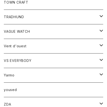
トップス
TOWN CRAFT
レディース
TRADHUND
カットソー
セーター
VAGUE WATCH
ベスト
時計
Vent d'ouest
ボトム
VS EVERYBODY
スカート
トップス
トップス
Yarmo
パンツ
ベスト
Ｔシャツ
アウター
yoused
コート
小物
ZDA