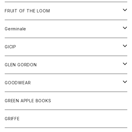
ダウンベスト
バッグ
サングラス
FRUIT OF THE LOOM
Tシャツ
アウター
Germinale
ボトム
パーカー
グッズ
靴
GICIP
ネクタイ
サンダル
トップス
トップス
GLEN GORDON
チーフ
シャツ
Tシャツ
ボトム
グッズ
GOODWEAR
タンクトップ
ショートパンツ
手袋
レディース
トップス
GREEN APPLE BOOKS
Tシャツ
スカート
スカート
Tシャツ
GRIFFE
トレーナー