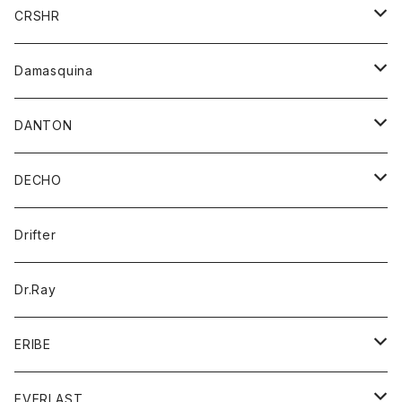
シャツ
ジャケット
ジャケット
CRSHR
バンダナ
トレーナー
スカート
ワンピース
キャップ
Damasquina
ネクタイ
パーカー
チュニック
ブラウス
ウォレット
DANTON
帽子
ベスト
Tシャツ
カードケース
アウター
DECHO
ポロシャツ
パーカー
コート
バッグ
アクセサリー
帽子
Drifter
ロングスリーブTシャツ
ワンピース
ジャケット
バッグ
キッズ
Dr.Ray
ボトム
ダウンジャケット
シャツ
グッズ
ERIBE
ジャケット
ダウンベスト
Tシャツ
帽子
トップス
ニット
EVERLAST