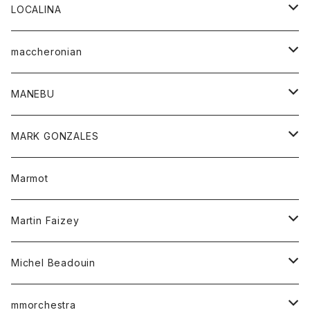
ジャケット
パンツ
アウター
トップス
LOCALINA
Tシャツ
スカート
スカート
カットソー
シャツ
ロングスリーブテーシャツ
maccheronian
トレーナー
セーター
ニット
シャツ
靴
MANEBU
パーカー
チュニック
ボトム
スカート
靴
MARK GONZALES
ハーフスリーブTシャツ
Tシャツ
ワンピース
ボトム
トップス
Marmot
ブラウス
ボトム
Tシャツ
ワンピース
Tシャツ
Martin Faizey
ベスト
ワンピース
ベルト
Michel Beadouin
ポロシャツ
トップス
mmorchestra
ロングスリーブTシャツ