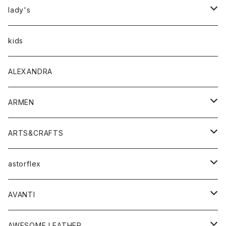
アウター
lady's
トップス
アウター
kids
Tシャツ
ボトムス
トップス
ALEXANDRA
シャツ
Tシャツ・カットソー
ボトムス
ARMEN
ニット・セーター
シャツ・ブラウス
パンツ
ワンピース・オールインワン
アウター
ARTS&CRAFTS
スウェット・パーカー
ニット・セーター
スカート
コート
バッグ
トップス
アクセサリー
astorflex
タンクトップ
パーカー・スウェット
ジャケット
ベスト
ウォレット
シューズ
ワンピース
グッズ
AVANTI
タンクトップ・キャミソール
シャツ
バッグ
靴
アクセサリー
ボトム
シャツ
AWESOME LEATHER