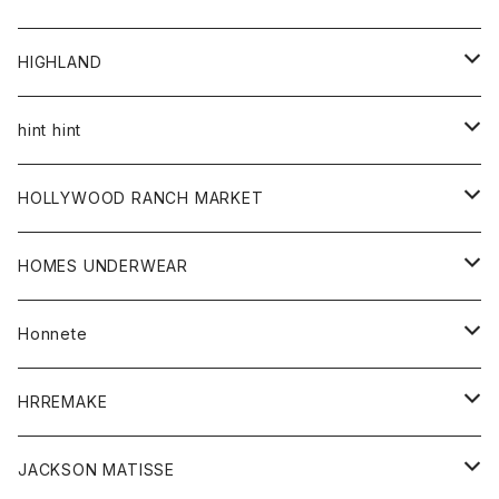
アウター
HIGHLAND
ジャケット
トップス
帽子
hint hint
シャツ
ボトム
ストール
HOLLYWOOD RANCH MARKET
カーディガン
グッズ
アウター
HOMES UNDERWEAR
Tシャツ
帽子
カーディガン
アクセサリー
アウター
Honnete
コート
ウォレット
カーディガン
キッズ
キッズ
ブラウス
HRREMAKE
ジャケット
ストール
コート
Tシャツ
Tシャツ
グッズ
グッズ
ワンピース
バック
JACKSON MATISSE