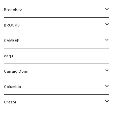
ジャケット
ベルト
Tシャツ
グッズ
Breechez
ダウンベスト
アンダーウェアー
トップス
シャツ
BROOKS
パーカー
カードホルダー
カーディガン
ボトム
グッズ
CAMBER
ブレザー
キーホルダー
ジャケット
オーバーオール
靴
レディース
トップス
caqu
靴
シャツ
ショートパンツ
オーバーオール
ハーフスリーブTシャツ
Carraig Donn
財布
セーター
ジーンズ
カーディガン
ニット
Columbia
ストール/マフラー
タンクトップ
スカート
コート
アウター
Crespi
チーフ
Tシャツ
パンツ