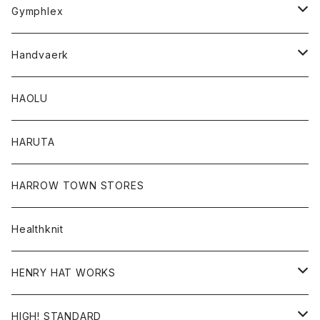
Tシャツ
Gymphlex
ロングスリーブTシャツ
アウター
Handvaerk
カーディガン
トップス
トップス
HAOLU
コート
シャツ
Tシャツ
レディース
HARUTA
ダウンジャケツト
スウェット
ロンTEE
カーディガン
ボトム
HARROW TOWN STORES
ダウンベスト
ダウンベスト
スエット
コート
パンツ
Healthknit
ジャケット
Ｔシャツ
Ｔシャツ
HENRY HAT WORKS
ワンピース
帽子
HIGH! STANDARD