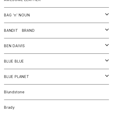
スカート
その他雑貨
グッズ
アウター
BAG ‘n’ NOUN
パンツ
靴
革ジャケット
アクセサリー
BANDIT BRAND
バッグ
トップス
BEN DAIVIS
ポーチ
Ｔシャツ
ポトム
BLUE BLUE
パンツ
アウター
BLUE PLANET
カーディガン
アクセサリー
サングラス
Blundstone
コート
バッグ
キッズ
Brady