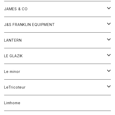
ダウンベスト
ネックレス
ジャケット
ロンパース
アンダーウェア
靴
トップス
トップス
キッズ
Tシャツ
JAMES & CO
パーカー
バッグ
ダウンベスト
靴
ストール
カーディガン
カットソー
トレーナー
ボトム
ボトム
トップス
帽子
ボトム
J&S FRANKLIN EQUIPMENT
ブレザー
ブレスレット
パーカー
グローブ
バンダナ
ジャケット
シャツ
オーバーオール
オーバーオール
Gジャケット
レディース
レディース
帽子
アウター
LANTERN
フリース
ベルト
ストール/マフラー
帽子
シャツ
セーター
ショートパンツ
ショートパンツ
スウェット
アウター
オーバーオール
ワンピース
アウター
LE GLAZIK
マフラー
バック
スウェットシャツ
Tシャツ
ジーンズ
スカート
カーディガン
シャツ
ワンピース
Tシャツ
レディース
Le minor
リング
帽子
ストレッチフライス
トレーナー
スウェットパンツ
パンツ
コート
コート
ボトム
LeTricoteur
バンダナ
セーター
ベスト
スカート
シャツ
シャツ
スカート
レディース
カーディガン
Limhome
タンクトップ
パンツ
スウェット