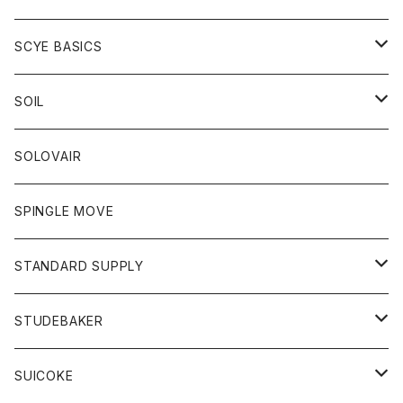
ベスト
Tシャツ
パーカー
靴
Tシャツ
アウター
SCYE BASICS
ロングスリーブＴシャツ
ボトム
カーディガン
トップス
グッズ
ボトム
SOIL
ワンピース
コート
Tシャツ
ネクタイ
ジーンズ
ボトム
アクセサリー
トップス
靴
SOLOVAIR
ジャケット
トレーナー
グローブ
チノパン
ショートパンツ
ポロシャツ
レディース
トップス
靴
ワンピース
SPINGLE MOVE
パーカー
パーカー
ストール
スカート
ベスト
スカート
カットソー
アクセサリー
ボトム
トップス
STANDARD SUPPLY
ロングスリーブTシャツ
パンツ
ジャケット
Tシャツ
カーディガン
バック
ショートパンツ
カットソー
レディース
ボトム
財布
STUDEBAKER
Tシャツ
パーカー
ジャケット
パンツ
カットソー
パンツ
バッグ
アクセサリー
SUICOKE