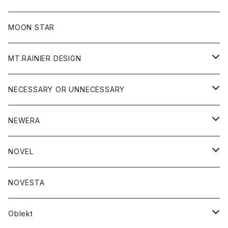
ジャケット
フリース
パンツ
帽子
MOON STAR
ニット
MT.RAINIER DESIGN
ブラウス
アウター
NECESSARY OR UNNECESSARY
コート
アクセサリー
アウター
NEWERA
ジャケット
バッグ
コート
グッズ
アクセサリー
帽子
NOVEL
ダウンジャケット
ジャケット
ウォレット
バッグ
トップス
グッズ
トップス
NOVESTA
ダウンベスト
ダウン
靴
ブレスレット
ジャケット
靴
カットソー
ボトム
トップス
ボトム
Oblekt