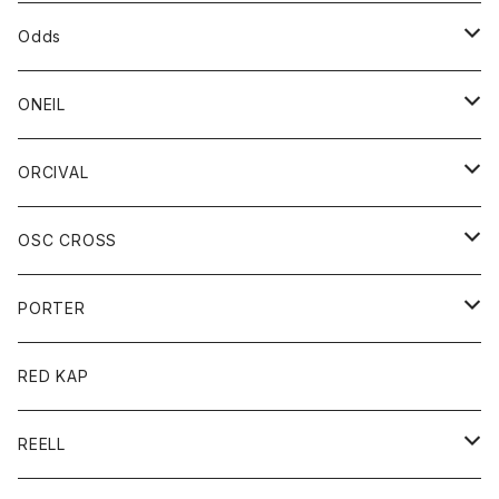
パーカー
パーカー
バック
ベルト
シャツ
ストール/マフラー
スエット
ショートパンツ
シャツ
レディース
ボトム
ボトム
Odds
ベスト
帽子
Tシャツ
帽子
フーディ
パンツ
シャツジャケット
シャツ
ショートパンツ
ショートパンツ
レディース
帽子
ONEIL
トレーナー
セーター
Tシャツ
ジーンズ
パンツ
ボトム
スカート
ORCIVAL
ベスト
Tシャツ
ボトム
パンツ
アウター
OSC CROSS
トレーナー
コート
アクセサリー
ダウンジャケット
PORTER
ベスト
ジャケット
バッグ
キッズ
カードホルダー
RED KAP
ロングスリーブＴシャツ
ダウンベスト
Tシャツ
グッズ
キーホルダー
REELL
パーカー