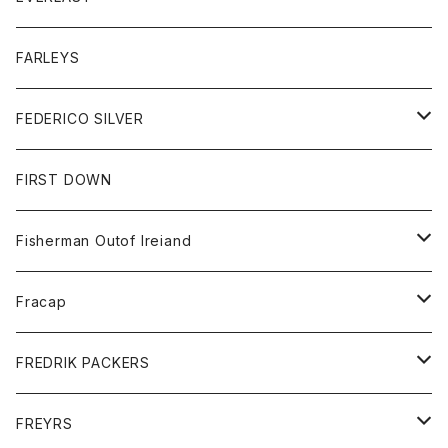
ベスト
ベスト
シャツ
ボトム
トップス
FARLEYS
フリース
セーター
ショートパンツ
ジャケット
レディース
ボトム
FEDERICO SILVER
Tシャツ
パンツ
スエットシャツ
コート
スエットパンツ
グッズ
アクセサリー
FIRST DOWN
トレーナー
ロングスリーブTシャツ
ジャケット
帽子
Fisherman Outof Ireiand
ポロシャツ
シャツ
ニット
Fracap
ショートパンツ
グッズ
FREDRIK PACKERS
ダウンジャケット
靴
アクセサリー
FREYRS