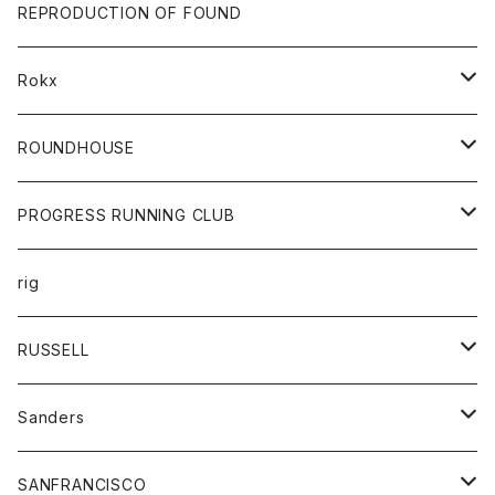
帽子
靴
トップス
財布
パンツ
REPRODUCTION OF FOUND
ロングスリーブカットソー
バック
カットソー
ショートパンツ
ボトムス
バック
Rokx
帽子
カーディガン
ショートパンツ
レディース
ボトム
ROUNDHOUSE
シャツ
パンツ
カットソー
エプロン
PROGRESS RUNNING CLUB
セーター
コート
キッズ
トップス
rig
Tシャツ
ジャケット
オーバーオール
Tシャツ
ボトム
グッズ
RUSSELL
トレーナー
シャツ
ペインターパンツ
帽子
アウター
Sanders
ニット
セーター
コート
スカート
グッズ
SANFRANCISCO