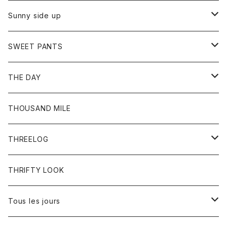
シャツ
カーディガン
オーバーオール
ブレスレット
ブーツ
Sunny side up
セーター
グローブ
リング
サンダル
アウター
SWEET PANTS
Tシャツ
Tシャツ
Ｇジャン
ボトム
ボトム
THE DAY
シャツ
ジーンズ
ショートパンツ
トップス
THOUSAND MILE
ボトム
Tシャツ
THREELOG
ワンピース
トップス
THRIFTY LOOK
コート
Tシャツ
Tous les jours