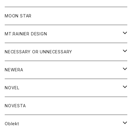
ジャケット
フリース
パンツ
帽子
MOON STAR
ニット
MT.RAINIER DESIGN
ブラウス
アウター
NECESSARY OR UNNECESSARY
コート
アクセサリー
アウター
NEWERA
ジャケット
バッグ
コート
グッズ
アクセサリー
帽子
NOVEL
ダウンジャケット
ジャケット
ウォレット
バッグ
トップス
グッズ
トップス
NOVESTA
ダウンベスト
ダウン
靴
ブレスレット
ジャケット
靴
カットソー
ボトム
トップス
ボトム
Oblekt