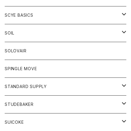
ベスト
Tシャツ
パーカー
靴
Tシャツ
アウター
SCYE BASICS
ロングスリーブＴシャツ
ボトム
カーディガン
トップス
グッズ
ボトム
SOIL
ワンピース
コート
Tシャツ
ネクタイ
ジーンズ
ボトム
アクセサリー
トップス
靴
SOLOVAIR
ジャケット
トレーナー
グローブ
チノパン
ショートパンツ
ポロシャツ
レディース
トップス
靴
ワンピース
SPINGLE MOVE
パーカー
パーカー
ストール
スカート
ベスト
スカート
カットソー
アクセサリー
ボトム
トップス
STANDARD SUPPLY
ロングスリーブTシャツ
パンツ
ジャケット
Tシャツ
カーディガン
バック
ショートパンツ
カットソー
レディース
ボトム
財布
STUDEBAKER
Tシャツ
パーカー
ジャケット
パンツ
カットソー
パンツ
バッグ
アクセサリー
SUICOKE