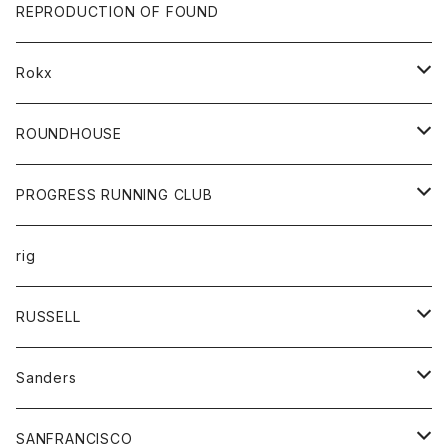
帽子
靴
トップス
財布
パンツ
REPRODUCTION OF FOUND
ロングスリーブカットソー
バック
カットソー
ショートパンツ
ボトムス
バック
Rokx
帽子
カーディガン
ショートパンツ
レディース
ボトム
ROUNDHOUSE
シャツ
パンツ
カットソー
エプロン
PROGRESS RUNNING CLUB
セーター
コート
キッズ
トップス
rig
Tシャツ
ジャケット
オーバーオール
Tシャツ
ボトム
グッズ
RUSSELL
トレーナー
シャツ
ペインターパンツ
帽子
アウター
Sanders
ニット
セーター
コート
スカート
グッズ
SANFRANCISCO