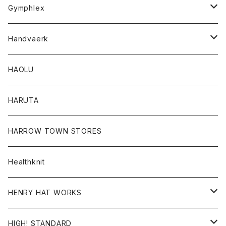
Tシャツ
Gymphlex
ロングスリーブTシャツ
アウター
Handvaerk
カーディガン
トップス
トップス
HAOLU
コート
シャツ
Tシャツ
レディース
HARUTA
ダウンジャケツト
スウェット
ロンTEE
カーディガン
ボトム
HARROW TOWN STORES
ダウンベスト
ダウンベスト
スエット
コート
パンツ
Healthknit
ジャケット
Ｔシャツ
Ｔシャツ
HENRY HAT WORKS
ワンピース
帽子
HIGH! STANDARD