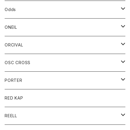
パーカー
パーカー
バック
ベルト
シャツ
ストール/マフラー
スエット
ショートパンツ
シャツ
レディース
ボトム
ボトム
Odds
ベスト
帽子
Tシャツ
帽子
フーディ
パンツ
シャツジャケット
シャツ
ショートパンツ
ショートパンツ
レディース
帽子
ONEIL
トレーナー
セーター
Tシャツ
ジーンズ
パンツ
ボトム
スカート
ORCIVAL
ベスト
Tシャツ
ボトム
パンツ
アウター
OSC CROSS
トレーナー
コート
アクセサリー
ダウンジャケット
PORTER
ベスト
ジャケット
バッグ
キッズ
カードホルダー
RED KAP
ロングスリーブＴシャツ
ダウンベスト
Tシャツ
グッズ
キーホルダー
REELL
パーカー