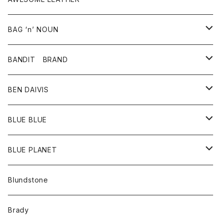
スカート
その他雑貨
グッズ
アウター
BAG ‘n’ NOUN
パンツ
靴
革ジャケット
アクセサリー
BANDIT BRAND
バッグ
トップス
BEN DAIVIS
ポーチ
Ｔシャツ
ポトム
BLUE BLUE
パンツ
アウター
BLUE PLANET
カーディガン
アクセサリー
サングラス
Blundstone
コート
バッグ
キッズ
Brady