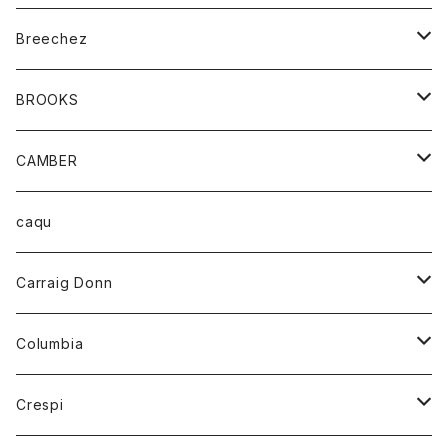
ジャケット
ベルト
Tシャツ
グッズ
Breechez
ダウンベスト
アンダーウェアー
トップス
シャツ
BROOKS
パーカー
カードホルダー
カーディガン
ボトム
グッズ
CAMBER
ブレザー
キーホルダー
ジャケット
オーバーオール
靴
レディース
トップス
caqu
靴
シャツ
ショートパンツ
オーバーオール
ハーフスリーブTシャツ
Carraig Donn
財布
セーター
ジーンズ
カーディガン
ニット
Columbia
ストール/マフラー
タンクトップ
スカート
コート
アウター
Crespi
チーフ
Tシャツ
パンツ