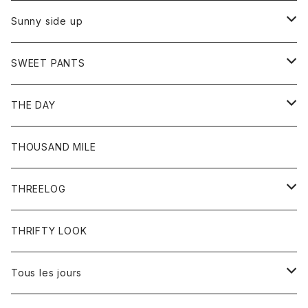
シャツ
カーディガン
オーバーオール
ブレスレット
ブーツ
Sunny side up
セーター
グローブ
リング
サンダル
アウター
SWEET PANTS
Tシャツ
Tシャツ
Ｇジャン
ボトム
ボトム
THE DAY
シャツ
ジーンズ
ショートパンツ
トップス
THOUSAND MILE
ボトム
Tシャツ
THREELOG
ワンピース
トップス
THRIFTY LOOK
コート
Tシャツ
Tous les jours