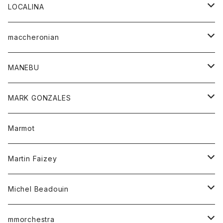
ジャケット
パンツ
アウター
トップス
LOCALINA
Tシャツ
スカート
スカート
カットソー
シャツ
ロングスリーブテーシャツ
maccheronian
トレーナー
セーター
ニット
シャツ
靴
MANEBU
パーカー
チュニック
ボトム
スカート
靴
MARK GONZALES
ハーフスリーブTシャツ
Tシャツ
ワンピース
ボトム
トップス
Marmot
ブラウス
ボトム
Tシャツ
ワンピース
Tシャツ
Martin Faizey
ベスト
ワンピース
ベルト
Michel Beadouin
ポロシャツ
トップス
mmorchestra
ロングスリーブTシャツ