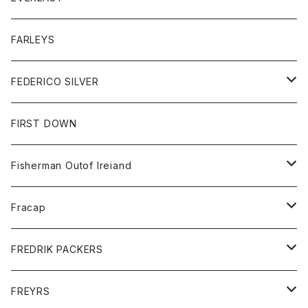
ベスト
ベスト
シャツ
ボトム
トップス
FARLEYS
フリース
セーター
ショートパンツ
ジャケット
レディース
ボトム
FEDERICO SILVER
Tシャツ
パンツ
スエットシャツ
コート
スエットパンツ
グッズ
アクセサリー
FIRST DOWN
トレーナー
ロングスリーブTシャツ
ジャケット
帽子
Fisherman Outof Ireiand
ポロシャツ
シャツ
ニット
Fracap
ショートパンツ
グッズ
FREDRIK PACKERS
ダウンジャケット
靴
アクセサリー
FREYRS