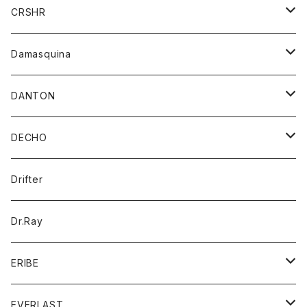
シャツ
ジャケット
ジャケット
CRSHR
バンダナ
トレーナー
スカート
ワンピース
キャップ
Damasquina
ネクタイ
パーカー
チュニック
ブラウス
ウォレット
DANTON
帽子
ベスト
Tシャツ
カードケース
アウター
DECHO
ポロシャツ
パーカー
コート
バッグ
アクセサリー
帽子
Drifter
ロングスリーブTシャツ
ワンピース
ジャケット
バッグ
キッズ
Dr.Ray
ボトム
ダウンジャケット
シャツ
グッズ
ERIBE
ジャケット
ダウンベスト
Tシャツ
帽子
トップス
ニット
EVERLAST