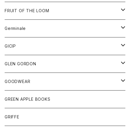
ダウンベスト
バッグ
サングラス
FRUIT OF THE LOOM
Tシャツ
アウター
Germinale
ボトム
パーカー
グッズ
靴
GICIP
ネクタイ
サンダル
トップス
トップス
GLEN GORDON
チーフ
シャツ
Tシャツ
ボトム
グッズ
GOODWEAR
タンクトップ
ショートパンツ
手袋
レディース
トップス
GREEN APPLE BOOKS
Tシャツ
スカート
スカート
Tシャツ
GRIFFE
トレーナー