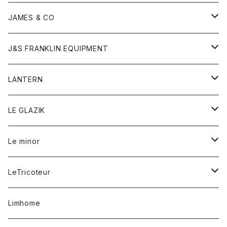
ダウンベスト
ネックレス
ジャケット
ロンパース
アンダーウェア
靴
トップス
トップス
キッズ
Tシャツ
JAMES & CO
パーカー
バッグ
ダウンベスト
靴
ストール
カーディガン
カットソー
トレーナー
ボトム
ボトム
トップス
帽子
ボトム
J&S FRANKLIN EQUIPMENT
ブレザー
ブレスレット
パーカー
グローブ
バンダナ
ジャケット
シャツ
オーバーオール
オーバーオール
Gジャケット
レディース
レディース
帽子
アウター
LANTERN
フリース
ベルト
ストール/マフラー
帽子
シャツ
セーター
ショートパンツ
ショートパンツ
スウェット
アウター
オーバーオール
ワンピース
アウター
LE GLAZIK
マフラー
バック
スウェットシャツ
Tシャツ
ジーンズ
スカート
カーディガン
シャツ
ワンピース
Tシャツ
レディース
Le minor
リング
帽子
ストレッチフライス
トレーナー
スウェットパンツ
パンツ
コート
コート
ボトム
LeTricoteur
バンダナ
セーター
ベスト
スカート
シャツ
シャツ
スカート
レディース
カーディガン
Limhome
タンクトップ
パンツ
スウェット