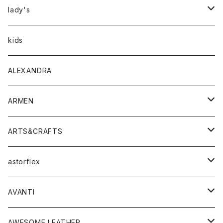
アウター
lady's
トップス
アウター
kids
Tシャツ
ボトムス
トップス
ALEXANDRA
シャツ
Tシャツ・カットソー
ボトムス
ARMEN
ニット・セーター
シャツ・ブラウス
パンツ
ワンピース・オールインワン
アウター
ARTS&CRAFTS
スウェット・パーカー
ニット・セーター
スカート
コート
バッグ
トップス
アクセサリー
astorflex
タンクトップ
パーカー・スウェット
ジャケット
ベスト
ウォレット
シューズ
ワンピース
グッズ
AVANTI
タンクトップ・キャミソール
シャツ
バッグ
靴
アクセサリー
ボトム
シャツ
AWESOME LEATHER