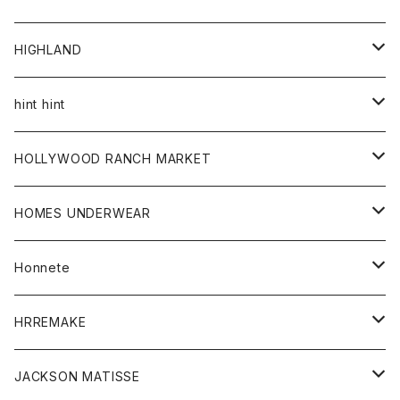
アウター
HIGHLAND
ジャケット
トップス
帽子
hint hint
シャツ
ボトム
ストール
HOLLYWOOD RANCH MARKET
カーディガン
グッズ
アウター
HOMES UNDERWEAR
Tシャツ
帽子
カーディガン
アクセサリー
アウター
Honnete
コート
ウォレット
カーディガン
キッズ
キッズ
ブラウス
HRREMAKE
ジャケット
ストール
コート
Tシャツ
Tシャツ
グッズ
グッズ
ワンピース
バック
JACKSON MATISSE