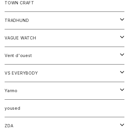
トップス
TOWN CRAFT
レディース
TRADHUND
カットソー
セーター
VAGUE WATCH
ベスト
時計
Vent d'ouest
ボトム
VS EVERYBODY
スカート
トップス
トップス
Yarmo
パンツ
ベスト
Ｔシャツ
アウター
yoused
コート
小物
ZDA