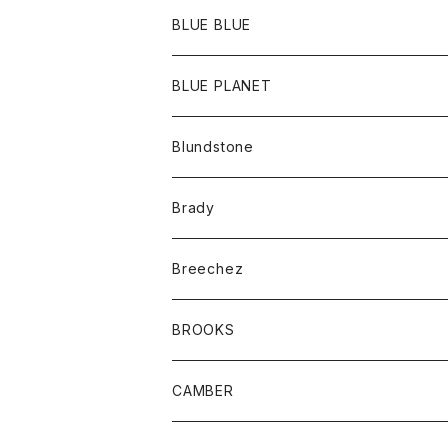
ポーチ
Ｔシャツ
ポトム
BLUE BLUE
パンツ
アウター
BLUE PLANET
カーディガン
アクセサリー
サングラス
Blundstone
コート
バッグ
キッズ
Brady
ジャケット
ベルト
Tシャツ
グッズ
Breechez
ダウンベスト
アンダーウェアー
トップス
シャツ
BROOKS
パーカー
カードホルダー
カーディガン
ボトム
グッズ
CAMBER
ブレザー
キーホルダー
ジャケット
オーバーオール
靴