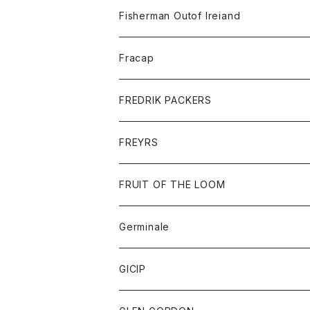
トレーナー
ロングスリーブTシャツ
ジャケット
帽子
Fisherman Outof Ireiand
ポロシャツ
シャツ
ニット
Fracap
ショートパンツ
グッズ
FREDRIK PACKERS
ダウンジャケット
靴
アクセサリー
FREYRS
ダウンベスト
バッグ
サングラス
FRUIT OF THE LOOM
Tシャツ
アウター
Germinale
ボトム
パーカー
グッズ
靴
GICIP
ネクタイ
サンダル