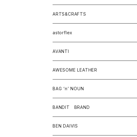
ニット・セーター
シャツ・ブラウス
パンツ
ワンピース・オールインワン
アウター
ARTS&CRAFTS
スウェット・パーカー
ニット・セーター
スカート
コート
バッグ
トップス
アクセサリー
astorflex
タンクトップ
パーカー・スウェット
ジャケット
ベスト
ウォレット
シューズ
ワンピース
グッズ
AVANTI
タンクトップ・キャミソール
シャツ
バッグ
靴
アクセサリー
ボトム
シャツ
AWESOME LEATHER
スカート
その他雑貨
グッズ
アウター
BAG ‘n’ NOUN
パンツ
靴
革ジャケット
アクセサリー
BANDIT BRAND
バッグ
トップス
BEN DAIVIS