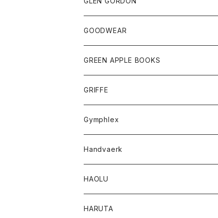
トップス
トップス
GLEN GORDON
チーフ
シャツ
Tシャツ
ボトム
グッズ
GOODWEAR
タンクトップ
ショートパンツ
手袋
レディース
トップス
GREEN APPLE BOOKS
Tシャツ
スカート
スカート
Tシャツ
GRIFFE
トレーナー
Tシャツ
Gymphlex
ロングスリーブTシャツ
アウター
Handvaerk
カーディガン
トップス
トップス
HAOLU
コート
シャツ
Tシャツ
レディース
HARUTA