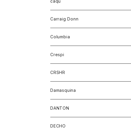
レディース
トップス
caqu
靴
シャツ
ショートパンツ
オーバーオール
ハーフスリーブTシャツ
Carraig Donn
財布
セーター
ジーンズ
カーディガン
ニット
Columbia
ストール/マフラー
タンクトップ
スカート
コート
アウター
Crespi
チーフ
Tシャツ
パンツ
シャツ
ジャケット
ジャケット
CRSHR
バンダナ
トレーナー
スカート
ワンピース
キャップ
Damasquina
ネクタイ
パーカー
チュニック
ブラウス
ウォレット
DANTON
帽子
ベスト
Tシャツ
カードケース
アウター
DECHO