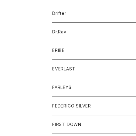
ポロシャツ
パーカー
コート
バッグ
アクセサリー
帽子
Drifter
ロングスリーブTシャツ
ワンピース
ジャケット
バッグ
キッズ
Dr.Ray
ボトム
ダウンジャケット
シャツ
グッズ
ERIBE
ジャケット
ダウンベスト
Tシャツ
帽子
トップス
ニット
EVERLAST
ベスト
ベスト
シャツ
ボトム
トップス
FARLEYS
フリース
セーター
ショートパンツ
ジャケット
レディース
ボトム
FEDERICO SILVER
Tシャツ
パンツ
スエットシャツ
コート
スエットパンツ
グッズ
アクセサリー
FIRST DOWN