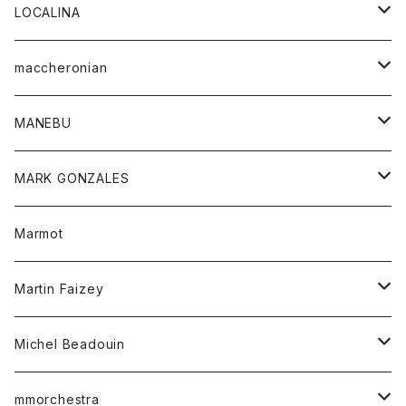
ジャケット
パンツ
アウター
トップス
LOCALINA
Tシャツ
スカート
スカート
カットソー
シャツ
ロングスリーブテーシャツ
maccheronian
トレーナー
セーター
ニット
シャツ
靴
MANEBU
パーカー
チュニック
ボトム
スカート
靴
MARK GONZALES
ハーフスリーブTシャツ
Tシャツ
ワンピース
ボトム
トップス
Marmot
ブラウス
ボトム
Tシャツ
ワンピース
Tシャツ
Martin Faizey
ベスト
ワンピース
ベルト
Michel Beadouin
ポロシャツ
トップス
mmorchestra
ロングスリーブTシャツ