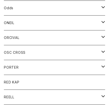
パーカー
パーカー
バック
ベルト
シャツ
ストール/マフラー
スエット
ショートパンツ
シャツ
レディース
ボトム
ボトム
Odds
ベスト
帽子
Tシャツ
帽子
フーディ
パンツ
シャツジャケット
シャツ
ショートパンツ
ショートパンツ
レディース
帽子
ONEIL
トレーナー
セーター
Tシャツ
ジーンズ
パンツ
ボトム
スカート
ORCIVAL
ベスト
Tシャツ
ボトム
パンツ
アウター
OSC CROSS
トレーナー
コート
アクセサリー
ダウンジャケット
PORTER
ベスト
ジャケット
バッグ
キッズ
カードホルダー
RED KAP
ロングスリーブＴシャツ
ダウンベスト
Tシャツ
グッズ
キーホルダー
REELL
パーカー