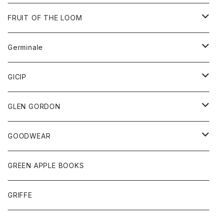
ダウンベスト
バッグ
サングラス
FRUIT OF THE LOOM
Tシャツ
アウター
Germinale
ボトム
パーカー
グッズ
靴
GICIP
ネクタイ
サンダル
トップス
トップス
GLEN GORDON
チーフ
シャツ
Tシャツ
ボトム
グッズ
GOODWEAR
タンクトップ
ショートパンツ
手袋
レディース
トップス
GREEN APPLE BOOKS
Tシャツ
スカート
スカート
Tシャツ
GRIFFE
トレーナー