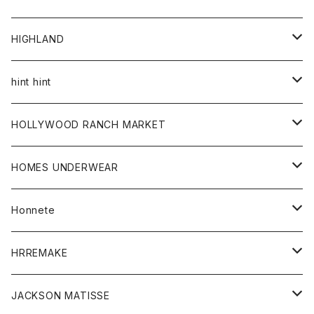
アウター
HIGHLAND
ジャケット
トップス
帽子
hint hint
シャツ
ボトム
ストール
HOLLYWOOD RANCH MARKET
カーディガン
グッズ
アウター
HOMES UNDERWEAR
Tシャツ
帽子
カーディガン
アクセサリー
アウター
Honnete
コート
ウォレット
カーディガン
キッズ
キッズ
ブラウス
HRREMAKE
ジャケット
ストール
コート
Tシャツ
Tシャツ
グッズ
グッズ
ワンピース
バック
JACKSON MATISSE