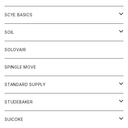
ベスト
Tシャツ
パーカー
靴
Tシャツ
アウター
SCYE BASICS
ロングスリーブＴシャツ
ボトム
カーディガン
トップス
グッズ
ボトム
SOIL
ワンピース
コート
Tシャツ
ネクタイ
ジーンズ
ボトム
アクセサリー
トップス
靴
SOLOVAIR
ジャケット
トレーナー
グローブ
チノパン
ショートパンツ
ポロシャツ
レディース
トップス
靴
ワンピース
SPINGLE MOVE
パーカー
パーカー
ストール
スカート
ベスト
スカート
カットソー
アクセサリー
ボトム
トップス
STANDARD SUPPLY
ロングスリーブTシャツ
パンツ
ジャケット
Tシャツ
カーディガン
バック
ショートパンツ
カットソー
レディース
ボトム
財布
STUDEBAKER
Tシャツ
パーカー
ジャケット
パンツ
カットソー
パンツ
バッグ
アクセサリー
SUICOKE