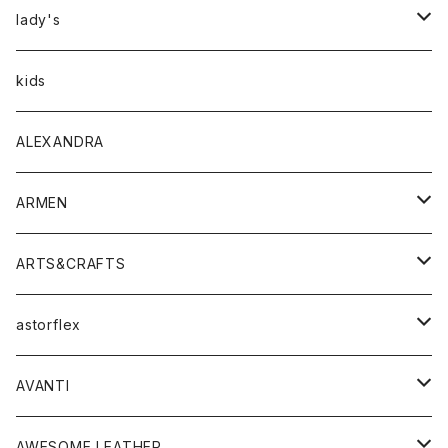
アウター
lady's
トップス
アウター
kids
Tシャツ
ボトムス
トップス
ALEXANDRA
シャツ
Tシャツ・カットソー
ボトムス
ARMEN
ニット・セーター
シャツ・ブラウス
パンツ
ワンピース・オールインワン
アウター
ARTS&CRAFTS
スウェット・パーカー
ニット・セーター
スカート
コート
バッグ
トップス
アクセサリー
astorflex
タンクトップ
パーカー・スウェット
ジャケット
ベスト
ウォレット
シューズ
ワンピース
グッズ
AVANTI
タンクトップ・キャミソール
シャツ
バッグ
靴
アクセサリー
ボトム
シャツ
AWESOME LEATHER