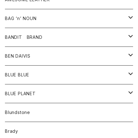
スカート
その他雑貨
グッズ
アウター
BAG ‘n’ NOUN
パンツ
靴
革ジャケット
アクセサリー
BANDIT BRAND
バッグ
トップス
BEN DAIVIS
ポーチ
Ｔシャツ
ポトム
BLUE BLUE
パンツ
アウター
BLUE PLANET
カーディガン
アクセサリー
サングラス
Blundstone
コート
バッグ
キッズ
Brady