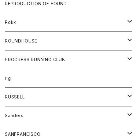
帽子
靴
トップス
財布
パンツ
REPRODUCTION OF FOUND
ロングスリーブカットソー
バック
カットソー
ショートパンツ
ボトムス
バック
Rokx
帽子
カーディガン
ショートパンツ
レディース
ボトム
ROUNDHOUSE
シャツ
パンツ
カットソー
エプロン
PROGRESS RUNNING CLUB
セーター
コート
キッズ
トップス
rig
Tシャツ
ジャケット
オーバーオール
Tシャツ
ボトム
グッズ
RUSSELL
トレーナー
シャツ
ペインターパンツ
帽子
アウター
Sanders
ニット
セーター
コート
スカート
グッズ
SANFRANCISCO