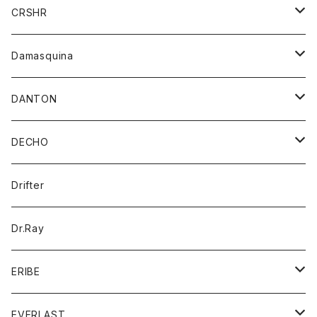
シャツ
ジャケット
ジャケット
CRSHR
バンダナ
トレーナー
スカート
ワンピース
キャップ
Damasquina
ネクタイ
パーカー
チュニック
ブラウス
ウォレット
DANTON
帽子
ベスト
Tシャツ
カードケース
アウター
DECHO
ポロシャツ
パーカー
コート
バッグ
アクセサリー
帽子
Drifter
ロングスリーブTシャツ
ワンピース
ジャケット
バッグ
キッズ
Dr.Ray
ボトム
ダウンジャケット
シャツ
グッズ
ERIBE
ジャケット
ダウンベスト
Tシャツ
帽子
トップス
ニット
EVERLAST