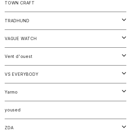
トップス
TOWN CRAFT
レディース
TRADHUND
カットソー
セーター
VAGUE WATCH
ベスト
時計
Vent d'ouest
ボトム
VS EVERYBODY
スカート
トップス
トップス
Yarmo
パンツ
ベスト
Ｔシャツ
アウター
yoused
コート
小物
ZDA