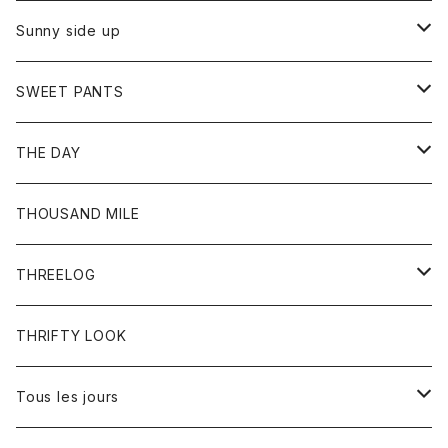
シャツ
カーディガン
オーバーオール
ブレスレット
ブーツ
Sunny side up
セーター
グローブ
リング
サンダル
アウター
SWEET PANTS
Tシャツ
Tシャツ
Ｇジャン
ボトム
ボトム
THE DAY
シャツ
ジーンズ
ショートパンツ
トップス
THOUSAND MILE
ボトム
Tシャツ
THREELOG
ワンピース
トップス
THRIFTY LOOK
コート
Tシャツ
Tous les jours