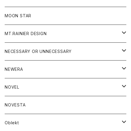
ジャケット
フリース
パンツ
帽子
MOON STAR
ニット
MT.RAINIER DESIGN
ブラウス
アウター
NECESSARY OR UNNECESSARY
コート
アクセサリー
アウター
NEWERA
ジャケット
バッグ
コート
グッズ
アクセサリー
帽子
NOVEL
ダウンジャケット
ジャケット
ウォレット
バッグ
トップス
グッズ
トップス
NOVESTA
ダウンベスト
ダウン
靴
ブレスレット
ジャケット
靴
カットソー
ボトム
トップス
ボトム
Oblekt