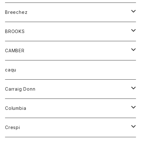
ジャケット
ベルト
Tシャツ
グッズ
Breechez
ダウンベスト
アンダーウェアー
トップス
シャツ
BROOKS
パーカー
カードホルダー
カーディガン
ボトム
グッズ
CAMBER
ブレザー
キーホルダー
ジャケット
オーバーオール
靴
レディース
トップス
caqu
靴
シャツ
ショートパンツ
オーバーオール
ハーフスリーブTシャツ
Carraig Donn
財布
セーター
ジーンズ
カーディガン
ニット
Columbia
ストール/マフラー
タンクトップ
スカート
コート
アウター
Crespi
チーフ
Tシャツ
パンツ