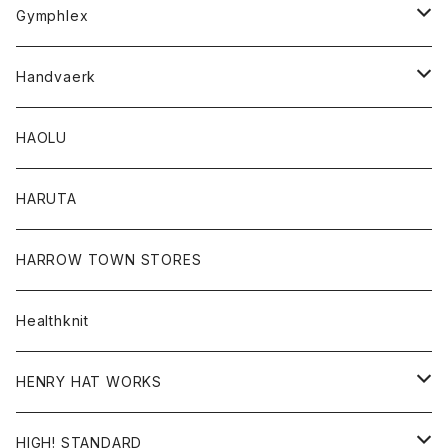
Tシャツ
Gymphlex
ロングスリーブTシャツ
アウター
Handvaerk
カーディガン
トップス
トップス
HAOLU
コート
シャツ
Tシャツ
レディース
HARUTA
ダウンジャケツト
スウェット
ロンTEE
カーディガン
ボトム
HARROW TOWN STORES
ダウンベスト
ダウンベスト
スエット
コート
パンツ
Healthknit
ジャケット
Ｔシャツ
Ｔシャツ
HENRY HAT WORKS
ワンピース
帽子
HIGH! STANDARD