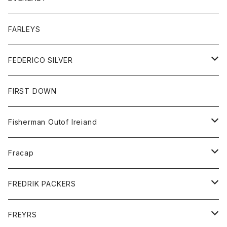
ベスト
ベスト
シャツ
ボトム
トップス
FARLEYS
フリース
セーター
ショートパンツ
ジャケット
レディース
ボトム
FEDERICO SILVER
Tシャツ
パンツ
スエットシャツ
コート
スエットパンツ
グッズ
アクセサリー
FIRST DOWN
トレーナー
ロングスリーブTシャツ
ジャケット
帽子
Fisherman Outof Ireiand
ポロシャツ
シャツ
ニット
Fracap
ショートパンツ
グッズ
FREDRIK PACKERS
ダウンジャケット
靴
アクセサリー
FREYRS