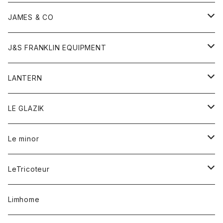
ダウンベスト
ネックレス
ジャケット
ロンパース
アンダーウェア
靴
トップス
トップス
キッズ
Tシャツ
JAMES & CO
パーカー
バッグ
ダウンベスト
靴
ストール
カーディガン
カットソー
トレーナー
ボトム
ボトム
トップス
帽子
ボトム
J&S FRANKLIN EQUIPMENT
ブレザー
ブレスレット
パーカー
グローブ
バンダナ
ジャケット
シャツ
オーバーオール
オーバーオール
Gジャケット
レディース
レディース
帽子
アウター
LANTERN
フリース
ベルト
ストール/マフラー
帽子
シャツ
セーター
ショートパンツ
ショートパンツ
スウェット
アウター
オーバーオール
ワンピース
アウター
LE GLAZIK
マフラー
バック
スウェットシャツ
Tシャツ
ジーンズ
スカート
カーディガン
シャツ
ワンピース
Tシャツ
レディース
Le minor
リング
帽子
ストレッチフライス
トレーナー
スウェットパンツ
パンツ
コート
コート
ボトム
LeTricoteur
バンダナ
セーター
ベスト
スカート
シャツ
シャツ
スカート
レディース
カーディガン
Limhome
タンクトップ
パンツ
スウェット