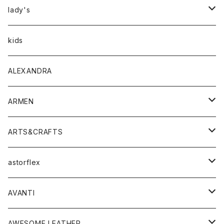
アウター
lady's
トップス
アウター
kids
Tシャツ
ボトムス
トップス
ALEXANDRA
シャツ
Tシャツ・カットソー
ボトムス
ARMEN
ニット・セーター
シャツ・ブラウス
パンツ
ワンピース・オールインワン
アウター
ARTS&CRAFTS
スウェット・パーカー
ニット・セーター
スカート
コート
バッグ
トップス
アクセサリー
astorflex
タンクトップ
パーカー・スウェット
ジャケット
ベスト
ウォレット
シューズ
ワンピース
グッズ
AVANTI
タンクトップ・キャミソール
シャツ
バッグ
靴
アクセサリー
ボトム
シャツ
AWESOME LEATHER