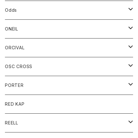
パーカー
パーカー
バック
ベルト
シャツ
ストール/マフラー
スエット
ショートパンツ
シャツ
レディース
ボトム
ボトム
Odds
ベスト
帽子
Tシャツ
帽子
フーディ
パンツ
シャツジャケット
シャツ
ショートパンツ
ショートパンツ
レディース
帽子
ONEIL
トレーナー
セーター
Tシャツ
ジーンズ
パンツ
ボトム
スカート
ORCIVAL
ベスト
Tシャツ
ボトム
パンツ
アウター
OSC CROSS
トレーナー
コート
アクセサリー
ダウンジャケット
PORTER
ベスト
ジャケット
バッグ
キッズ
カードホルダー
RED KAP
ロングスリーブＴシャツ
ダウンベスト
Tシャツ
グッズ
キーホルダー
REELL
パーカー