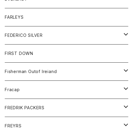
ベスト
ベスト
シャツ
ボトム
トップス
FARLEYS
フリース
セーター
ショートパンツ
ジャケット
レディース
ボトム
FEDERICO SILVER
Tシャツ
パンツ
スエットシャツ
コート
スエットパンツ
グッズ
アクセサリー
FIRST DOWN
トレーナー
ロングスリーブTシャツ
ジャケット
帽子
Fisherman Outof Ireiand
ポロシャツ
シャツ
ニット
Fracap
ショートパンツ
グッズ
FREDRIK PACKERS
ダウンジャケット
靴
アクセサリー
FREYRS