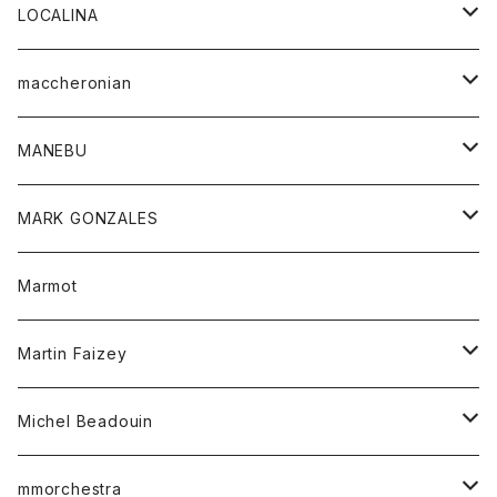
ジャケット
パンツ
アウター
トップス
LOCALINA
Tシャツ
スカート
スカート
カットソー
シャツ
ロングスリーブテーシャツ
maccheronian
トレーナー
セーター
ニット
シャツ
靴
MANEBU
パーカー
チュニック
ボトム
スカート
靴
MARK GONZALES
ハーフスリーブTシャツ
Tシャツ
ワンピース
ボトム
トップス
Marmot
ブラウス
ボトム
Tシャツ
ワンピース
Tシャツ
Martin Faizey
ベスト
ワンピース
ベルト
Michel Beadouin
ポロシャツ
トップス
mmorchestra
ロングスリーブTシャツ