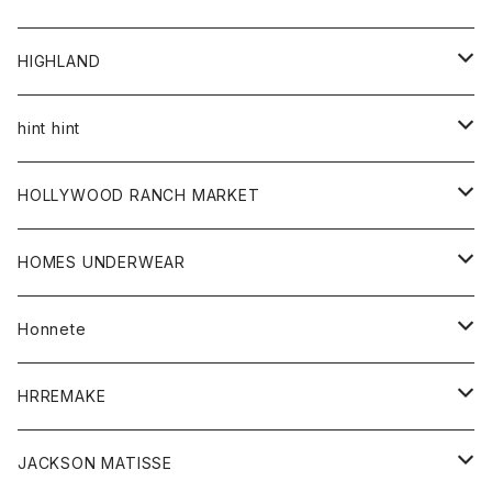
アウター
HIGHLAND
ジャケット
トップス
帽子
hint hint
シャツ
ボトム
ストール
HOLLYWOOD RANCH MARKET
カーディガン
グッズ
アウター
HOMES UNDERWEAR
Tシャツ
帽子
カーディガン
アクセサリー
アウター
Honnete
コート
ウォレット
カーディガン
キッズ
キッズ
ブラウス
HRREMAKE
ジャケット
ストール
コート
Tシャツ
Tシャツ
グッズ
グッズ
ワンピース
バック
JACKSON MATISSE