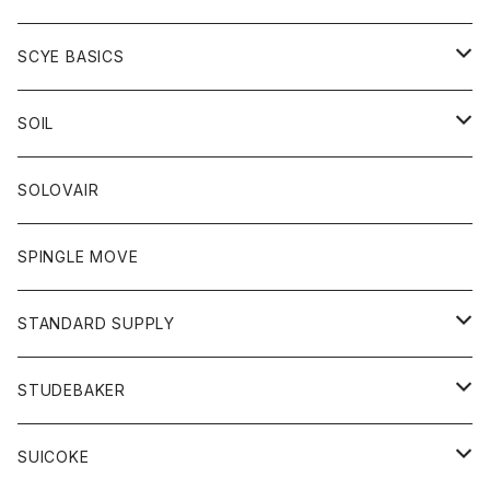
ベスト
Tシャツ
パーカー
靴
Tシャツ
アウター
SCYE BASICS
ロングスリーブＴシャツ
ボトム
カーディガン
トップス
グッズ
ボトム
SOIL
ワンピース
コート
Tシャツ
ネクタイ
ジーンズ
ボトム
アクセサリー
トップス
靴
SOLOVAIR
ジャケット
トレーナー
グローブ
チノパン
ショートパンツ
ポロシャツ
レディース
トップス
靴
ワンピース
SPINGLE MOVE
パーカー
パーカー
ストール
スカート
ベスト
スカート
カットソー
アクセサリー
ボトム
トップス
STANDARD SUPPLY
ロングスリーブTシャツ
パンツ
ジャケット
Tシャツ
カーディガン
バック
ショートパンツ
カットソー
レディース
ボトム
財布
STUDEBAKER
Tシャツ
パーカー
ジャケット
パンツ
カットソー
パンツ
バッグ
アクセサリー
SUICOKE