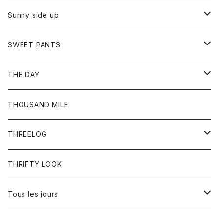
シャツ
カーディガン
オーバーオール
ブレスレット
ブーツ
Sunny side up
セーター
グローブ
リング
サンダル
アウター
SWEET PANTS
Tシャツ
Tシャツ
Ｇジャン
ボトム
ボトム
THE DAY
シャツ
ジーンズ
ショートパンツ
トップス
THOUSAND MILE
ボトム
Tシャツ
THREELOG
ワンピース
トップス
THRIFTY LOOK
コート
Tシャツ
Tous les jours