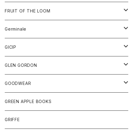
ダウンベスト
バッグ
サングラス
FRUIT OF THE LOOM
Tシャツ
アウター
Germinale
ボトム
パーカー
グッズ
靴
GICIP
ネクタイ
サンダル
トップス
トップス
GLEN GORDON
チーフ
シャツ
Tシャツ
ボトム
グッズ
GOODWEAR
タンクトップ
ショートパンツ
手袋
レディース
トップス
GREEN APPLE BOOKS
Tシャツ
スカート
スカート
Tシャツ
GRIFFE
トレーナー