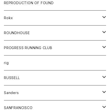
帽子
靴
トップス
財布
パンツ
REPRODUCTION OF FOUND
ロングスリーブカットソー
バック
カットソー
ショートパンツ
ボトムス
バック
Rokx
帽子
カーディガン
ショートパンツ
レディース
ボトム
ROUNDHOUSE
シャツ
パンツ
カットソー
エプロン
PROGRESS RUNNING CLUB
セーター
コート
キッズ
トップス
rig
Tシャツ
ジャケット
オーバーオール
Tシャツ
ボトム
グッズ
RUSSELL
トレーナー
シャツ
ペインターパンツ
帽子
アウター
Sanders
ニット
セーター
コート
スカート
グッズ
SANFRANCISCO