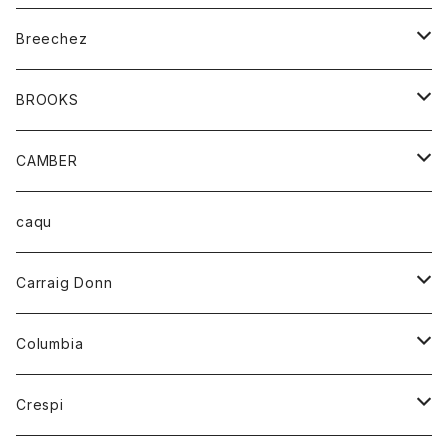
ジャケット
ベルト
Tシャツ
グッズ
Breechez
ダウンベスト
アンダーウェアー
トップス
シャツ
BROOKS
パーカー
カードホルダー
カーディガン
ボトム
グッズ
CAMBER
ブレザー
キーホルダー
ジャケット
オーバーオール
靴
レディース
トップス
caqu
靴
シャツ
ショートパンツ
オーバーオール
ハーフスリーブTシャツ
Carraig Donn
財布
セーター
ジーンズ
カーディガン
ニット
Columbia
ストール/マフラー
タンクトップ
スカート
コート
アウター
Crespi
チーフ
Tシャツ
パンツ