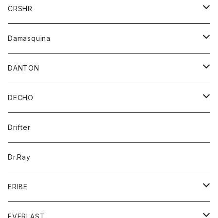
シャツ
ジャケット
ジャケット
CRSHR
バンダナ
トレーナー
スカート
ワンピース
キャップ
Damasquina
ネクタイ
パーカー
チュニック
ブラウス
ウォレット
DANTON
帽子
ベスト
Tシャツ
カードケース
アウター
DECHO
ポロシャツ
パーカー
コート
バッグ
アクセサリー
帽子
Drifter
ロングスリーブTシャツ
ワンピース
ジャケット
バッグ
キッズ
Dr.Ray
ボトム
ダウンジャケット
シャツ
グッズ
ERIBE
ジャケット
ダウンベスト
Tシャツ
帽子
トップス
ニット
EVERLAST