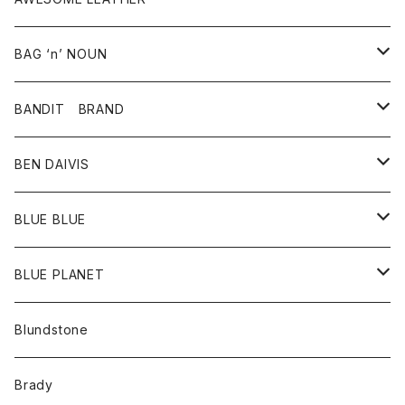
スカート
その他雑貨
グッズ
アウター
BAG ‘n’ NOUN
パンツ
靴
革ジャケット
アクセサリー
BANDIT BRAND
バッグ
トップス
BEN DAIVIS
ポーチ
Ｔシャツ
ポトム
BLUE BLUE
パンツ
アウター
BLUE PLANET
カーディガン
アクセサリー
サングラス
Blundstone
コート
バッグ
キッズ
Brady