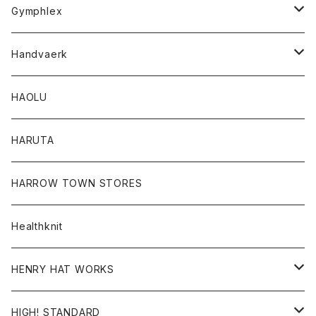
Tシャツ
Gymphlex
ロングスリーブTシャツ
アウター
Handvaerk
カーディガン
トップス
トップス
HAOLU
コート
シャツ
Tシャツ
レディース
HARUTA
ダウンジャケツト
スウェット
ロンTEE
カーディガン
ボトム
HARROW TOWN STORES
ダウンベスト
ダウンベスト
スエット
コート
パンツ
Healthknit
ジャケット
Ｔシャツ
Ｔシャツ
HENRY HAT WORKS
ワンピース
帽子
HIGH! STANDARD