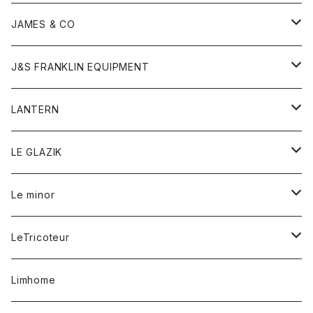
ダウンベスト
ネックレス
ジャケット
ロンパース
アンダーウェア
靴
トップス
トップス
キッズ
Tシャツ
JAMES & CO
パーカー
バッグ
ダウンベスト
靴
ストール
カーディガン
カットソー
トレーナー
ボトム
ボトム
トップス
帽子
ボトム
J&S FRANKLIN EQUIPMENT
ブレザー
ブレスレット
パーカー
グローブ
バンダナ
ジャケット
シャツ
オーバーオール
オーバーオール
Gジャケット
レディース
レディース
帽子
アウター
LANTERN
フリース
ベルト
ストール/マフラー
帽子
シャツ
セーター
ショートパンツ
ショートパンツ
スウェット
アウター
オーバーオール
ワンピース
アウター
LE GLAZIK
マフラー
バック
スウェットシャツ
Tシャツ
ジーンズ
スカート
カーディガン
シャツ
ワンピース
Tシャツ
レディース
Le minor
リング
帽子
ストレッチフライス
トレーナー
スウェットパンツ
パンツ
コート
コート
ボトム
LeTricoteur
バンダナ
セーター
ベスト
スカート
シャツ
シャツ
スカート
レディース
カーディガン
Limhome
タンクトップ
パンツ
スウェット