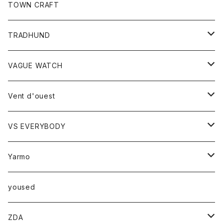
トップス
TOWN CRAFT
レディース
TRADHUND
カットソー
セーター
VAGUE WATCH
ベスト
時計
Vent d'ouest
ボトム
VS EVERYBODY
スカート
トップス
トップス
Yarmo
パンツ
ベスト
Ｔシャツ
アウター
yoused
コート
小物
ZDA