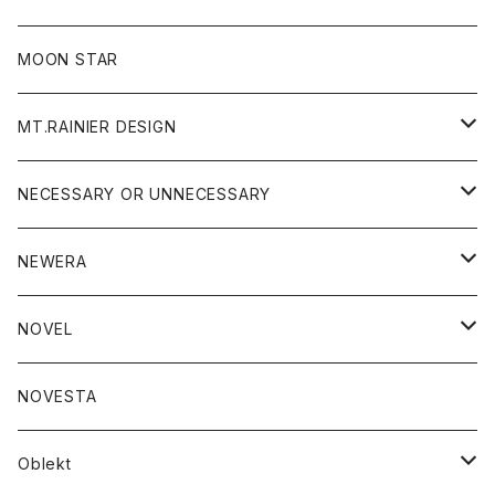
ジャケット
フリース
パンツ
帽子
MOON STAR
ニット
MT.RAINIER DESIGN
ブラウス
アウター
NECESSARY OR UNNECESSARY
コート
アクセサリー
アウター
NEWERA
ジャケット
バッグ
コート
グッズ
アクセサリー
帽子
NOVEL
ダウンジャケット
ジャケット
ウォレット
バッグ
トップス
グッズ
トップス
NOVESTA
ダウンベスト
ダウン
靴
ブレスレット
ジャケット
靴
カットソー
ボトム
トップス
ボトム
Oblekt