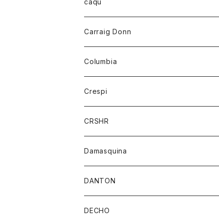
レディース
トップス
caqu
靴
シャツ
ショートパンツ
オーバーオール
ハーフスリーブTシャツ
Carraig Donn
財布
セーター
ジーンズ
カーディガン
ニット
Columbia
ストール/マフラー
タンクトップ
スカート
コート
アウター
Crespi
チーフ
Tシャツ
パンツ
シャツ
ジャケット
ジャケット
CRSHR
バンダナ
トレーナー
スカート
ワンピース
キャップ
Damasquina
ネクタイ
パーカー
チュニック
ブラウス
ウォレット
DANTON
帽子
ベスト
Tシャツ
カードケース
アウター
DECHO