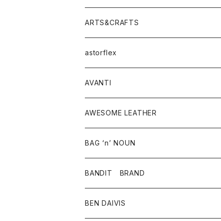
ニット・セーター
シャツ・ブラウス
パンツ
ワンピース・オールインワン
アウター
ARTS&CRAFTS
スウェット・パーカー
ニット・セーター
スカート
コート
バッグ
トップス
アクセサリー
astorflex
タンクトップ
パーカー・スウェット
ジャケット
ベスト
ウォレット
シューズ
ワンピース
グッズ
AVANTI
タンクトップ・キャミソール
シャツ
バッグ
靴
アクセサリー
ボトム
シャツ
AWESOME LEATHER
スカート
その他雑貨
グッズ
アウター
BAG ‘n’ NOUN
パンツ
靴
革ジャケット
アクセサリー
BANDIT BRAND
バッグ
トップス
BEN DAIVIS