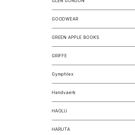
トップス
トップス
GLEN GORDON
チーフ
シャツ
Tシャツ
ボトム
グッズ
GOODWEAR
タンクトップ
ショートパンツ
手袋
レディース
トップス
GREEN APPLE BOOKS
Tシャツ
スカート
スカート
Tシャツ
GRIFFE
トレーナー
Tシャツ
Gymphlex
ロングスリーブTシャツ
アウター
Handvaerk
カーディガン
トップス
トップス
HAOLU
コート
シャツ
Tシャツ
レディース
HARUTA