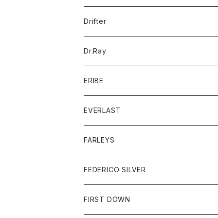
ポロシャツ
パーカー
コート
バッグ
アクセサリー
帽子
Drifter
ロングスリーブTシャツ
ワンピース
ジャケット
バッグ
キッズ
Dr.Ray
ボトム
ダウンジャケット
シャツ
グッズ
ERIBE
ジャケット
ダウンベスト
Tシャツ
帽子
トップス
ニット
EVERLAST
ベスト
ベスト
シャツ
ボトム
トップス
FARLEYS
フリース
セーター
ショートパンツ
ジャケット
レディース
ボトム
FEDERICO SILVER
Tシャツ
パンツ
スエットシャツ
コート
スエットパンツ
グッズ
アクセサリー
FIRST DOWN