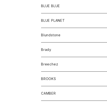
ポーチ
Ｔシャツ
ポトム
BLUE BLUE
パンツ
アウター
BLUE PLANET
カーディガン
アクセサリー
サングラス
Blundstone
コート
バッグ
キッズ
Brady
ジャケット
ベルト
Tシャツ
グッズ
Breechez
ダウンベスト
アンダーウェアー
トップス
シャツ
BROOKS
パーカー
カードホルダー
カーディガン
ボトム
グッズ
CAMBER
ブレザー
キーホルダー
ジャケット
オーバーオール
靴