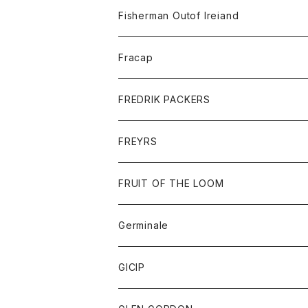
トレーナー
ロングスリーブTシャツ
ジャケット
帽子
Fisherman Outof Ireiand
ポロシャツ
シャツ
ニット
Fracap
ショートパンツ
グッズ
FREDRIK PACKERS
ダウンジャケット
靴
アクセサリー
FREYRS
ダウンベスト
バッグ
サングラス
FRUIT OF THE LOOM
Tシャツ
アウター
Germinale
ボトム
パーカー
グッズ
靴
GICIP
ネクタイ
サンダル