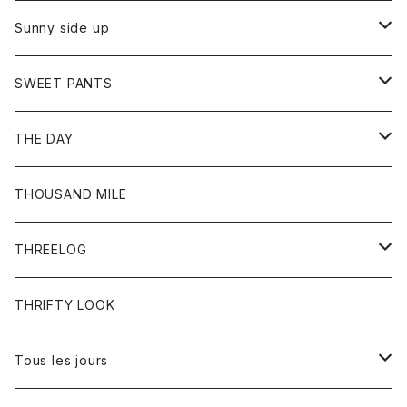
シャツ
カーディガン
オーバーオール
ブレスレット
ブーツ
Sunny side up
セーター
グローブ
リング
サンダル
アウター
SWEET PANTS
Tシャツ
Tシャツ
Ｇジャン
ボトム
ボトム
THE DAY
シャツ
ジーンズ
ショートパンツ
トップス
THOUSAND MILE
ボトム
Tシャツ
THREELOG
ワンピース
トップス
THRIFTY LOOK
コート
Tシャツ
Tous les jours