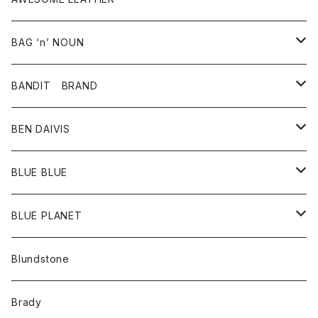
スカート
その他雑貨
グッズ
アウター
BAG ‘n’ NOUN
パンツ
靴
革ジャケット
アクセサリー
BANDIT BRAND
バッグ
トップス
BEN DAIVIS
ポーチ
Ｔシャツ
ポトム
BLUE BLUE
パンツ
アウター
BLUE PLANET
カーディガン
アクセサリー
サングラス
Blundstone
コート
バッグ
キッズ
Brady