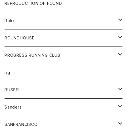
帽子
靴
トップス
財布
パンツ
REPRODUCTION OF FOUND
ロングスリーブカットソー
バック
カットソー
ショートパンツ
ボトムス
バック
Rokx
帽子
カーディガン
ショートパンツ
レディース
ボトム
ROUNDHOUSE
シャツ
パンツ
カットソー
エプロン
PROGRESS RUNNING CLUB
セーター
コート
キッズ
トップス
rig
Tシャツ
ジャケット
オーバーオール
Tシャツ
ボトム
グッズ
RUSSELL
トレーナー
シャツ
ペインターパンツ
帽子
アウター
Sanders
ニット
セーター
コート
スカート
グッズ
SANFRANCISCO