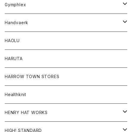
Tシャツ
Gymphlex
ロングスリーブTシャツ
アウター
Handvaerk
カーディガン
トップス
トップス
HAOLU
コート
シャツ
Tシャツ
レディース
HARUTA
ダウンジャケツト
スウェット
ロンTEE
カーディガン
ボトム
HARROW TOWN STORES
ダウンベスト
ダウンベスト
スエット
コート
パンツ
Healthknit
ジャケット
Ｔシャツ
Ｔシャツ
HENRY HAT WORKS
ワンピース
帽子
HIGH! STANDARD