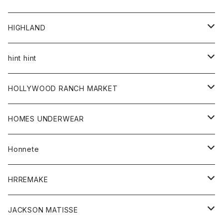
アウター
HIGHLAND
ジャケット
トップス
帽子
hint hint
シャツ
ボトム
ストール
HOLLYWOOD RANCH MARKET
カーディガン
グッズ
アウター
HOMES UNDERWEAR
Tシャツ
帽子
カーディガン
アクセサリー
アウター
Honnete
コート
ウォレット
カーディガン
キッズ
キッズ
ブラウス
HRREMAKE
ジャケット
ストール
コート
Tシャツ
Tシャツ
グッズ
グッズ
ワンピース
バック
JACKSON MATISSE