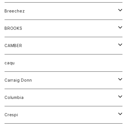
ジャケット
ベルト
Tシャツ
グッズ
Breechez
ダウンベスト
アンダーウェアー
トップス
シャツ
BROOKS
パーカー
カードホルダー
カーディガン
ボトム
グッズ
CAMBER
ブレザー
キーホルダー
ジャケット
オーバーオール
靴
レディース
トップス
caqu
靴
シャツ
ショートパンツ
オーバーオール
ハーフスリーブTシャツ
Carraig Donn
財布
セーター
ジーンズ
カーディガン
ニット
Columbia
ストール/マフラー
タンクトップ
スカート
コート
アウター
Crespi
チーフ
Tシャツ
パンツ