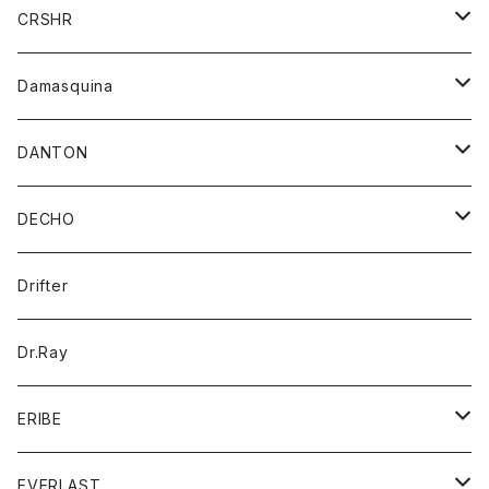
シャツ
ジャケット
ジャケット
CRSHR
バンダナ
トレーナー
スカート
ワンピース
キャップ
Damasquina
ネクタイ
パーカー
チュニック
ブラウス
ウォレット
DANTON
帽子
ベスト
Tシャツ
カードケース
アウター
DECHO
ポロシャツ
パーカー
コート
バッグ
アクセサリー
帽子
Drifter
ロングスリーブTシャツ
ワンピース
ジャケット
バッグ
キッズ
Dr.Ray
ボトム
ダウンジャケット
シャツ
グッズ
ERIBE
ジャケット
ダウンベスト
Tシャツ
帽子
トップス
ニット
EVERLAST