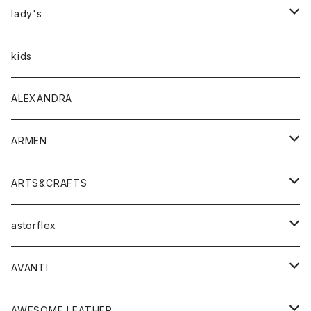
アウター
lady's
トップス
アウター
kids
Tシャツ
ボトムス
トップス
ALEXANDRA
シャツ
Tシャツ・カットソー
ボトムス
ARMEN
ニット・セーター
シャツ・ブラウス
パンツ
ワンピース・オールインワン
アウター
ARTS&CRAFTS
スウェット・パーカー
ニット・セーター
スカート
コート
バッグ
トップス
アクセサリー
astorflex
タンクトップ
パーカー・スウェット
ジャケット
ベスト
ウォレット
シューズ
ワンピース
グッズ
AVANTI
タンクトップ・キャミソール
シャツ
バッグ
靴
アクセサリー
ボトム
シャツ
AWESOME LEATHER