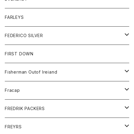
ベスト
ベスト
シャツ
ボトム
トップス
FARLEYS
フリース
セーター
ショートパンツ
ジャケット
レディース
ボトム
FEDERICO SILVER
Tシャツ
パンツ
スエットシャツ
コート
スエットパンツ
グッズ
アクセサリー
FIRST DOWN
トレーナー
ロングスリーブTシャツ
ジャケット
帽子
Fisherman Outof Ireiand
ポロシャツ
シャツ
ニット
Fracap
ショートパンツ
グッズ
FREDRIK PACKERS
ダウンジャケット
靴
アクセサリー
FREYRS