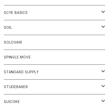
ベスト
Tシャツ
パーカー
靴
Tシャツ
アウター
SCYE BASICS
ロングスリーブＴシャツ
ボトム
カーディガン
トップス
グッズ
ボトム
SOIL
ワンピース
コート
Tシャツ
ネクタイ
ジーンズ
ボトム
アクセサリー
トップス
靴
SOLOVAIR
ジャケット
トレーナー
グローブ
チノパン
ショートパンツ
ポロシャツ
レディース
トップス
靴
ワンピース
SPINGLE MOVE
パーカー
パーカー
ストール
スカート
ベスト
スカート
カットソー
アクセサリー
ボトム
トップス
STANDARD SUPPLY
ロングスリーブTシャツ
パンツ
ジャケット
Tシャツ
カーディガン
バック
ショートパンツ
カットソー
レディース
ボトム
財布
STUDEBAKER
Tシャツ
パーカー
ジャケット
パンツ
カットソー
パンツ
バッグ
アクセサリー
SUICOKE