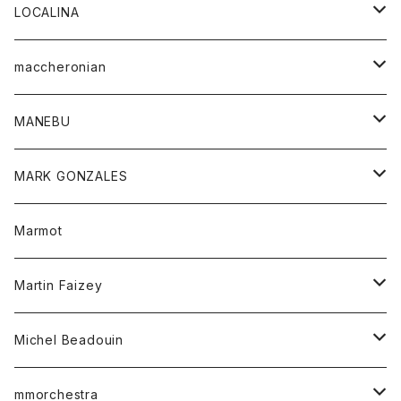
ジャケット
パンツ
アウター
トップス
LOCALINA
Tシャツ
スカート
スカート
カットソー
シャツ
ロングスリーブテーシャツ
maccheronian
トレーナー
セーター
ニット
シャツ
靴
MANEBU
パーカー
チュニック
ボトム
スカート
靴
MARK GONZALES
ハーフスリーブTシャツ
Tシャツ
ワンピース
ボトム
トップス
Marmot
ブラウス
ボトム
Tシャツ
ワンピース
Tシャツ
Martin Faizey
ベスト
ワンピース
ベルト
Michel Beadouin
ポロシャツ
トップス
mmorchestra
ロングスリーブTシャツ