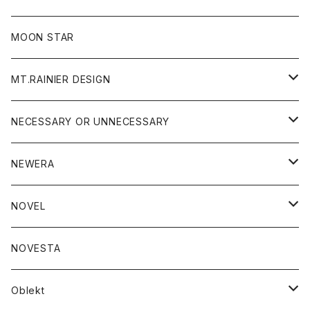
ジャケット
フリース
パンツ
帽子
MOON STAR
ニット
MT.RAINIER DESIGN
ブラウス
アウター
NECESSARY OR UNNECESSARY
コート
アクセサリー
アウター
NEWERA
ジャケット
バッグ
コート
グッズ
アクセサリー
帽子
NOVEL
ダウンジャケット
ジャケット
ウォレット
バッグ
トップス
グッズ
トップス
NOVESTA
ダウンベスト
ダウン
靴
ブレスレット
ジャケット
靴
カットソー
ボトム
トップス
ボトム
Oblekt