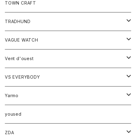
トップス
TOWN CRAFT
レディース
TRADHUND
カットソー
セーター
VAGUE WATCH
ベスト
時計
Vent d'ouest
ボトム
VS EVERYBODY
スカート
トップス
トップス
Yarmo
パンツ
ベスト
Ｔシャツ
アウター
yoused
コート
小物
ZDA