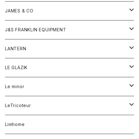
ダウンベスト
ネックレス
ジャケット
ロンパース
アンダーウェア
靴
トップス
トップス
キッズ
Tシャツ
JAMES & CO
パーカー
バッグ
ダウンベスト
靴
ストール
カーディガン
カットソー
トレーナー
ボトム
ボトム
トップス
帽子
ボトム
J&S FRANKLIN EQUIPMENT
ブレザー
ブレスレット
パーカー
グローブ
バンダナ
ジャケット
シャツ
オーバーオール
オーバーオール
Gジャケット
レディース
レディース
帽子
アウター
LANTERN
フリース
ベルト
ストール/マフラー
帽子
シャツ
セーター
ショートパンツ
ショートパンツ
スウェット
アウター
オーバーオール
ワンピース
アウター
LE GLAZIK
マフラー
バック
スウェットシャツ
Tシャツ
ジーンズ
スカート
カーディガン
シャツ
ワンピース
Tシャツ
レディース
Le minor
リング
帽子
ストレッチフライス
トレーナー
スウェットパンツ
パンツ
コート
コート
ボトム
LeTricoteur
バンダナ
セーター
ベスト
スカート
シャツ
シャツ
スカート
レディース
カーディガン
Limhome
タンクトップ
パンツ
スウェット