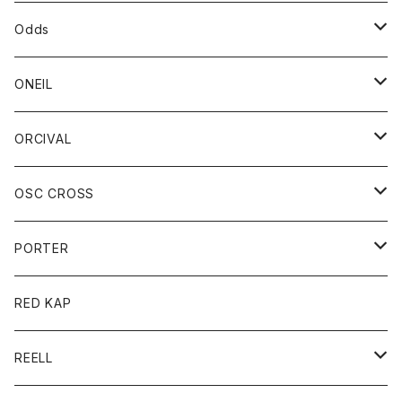
パーカー
パーカー
バック
ベルト
シャツ
ストール/マフラー
スエット
ショートパンツ
シャツ
レディース
ボトム
ボトム
Odds
ベスト
帽子
Tシャツ
帽子
フーディ
パンツ
シャツジャケット
シャツ
ショートパンツ
ショートパンツ
レディース
帽子
ONEIL
トレーナー
セーター
Tシャツ
ジーンズ
パンツ
ボトム
スカート
ORCIVAL
ベスト
Tシャツ
ボトム
パンツ
アウター
OSC CROSS
トレーナー
コート
アクセサリー
ダウンジャケット
PORTER
ベスト
ジャケット
バッグ
キッズ
カードホルダー
RED KAP
ロングスリーブＴシャツ
ダウンベスト
Tシャツ
グッズ
キーホルダー
REELL
パーカー