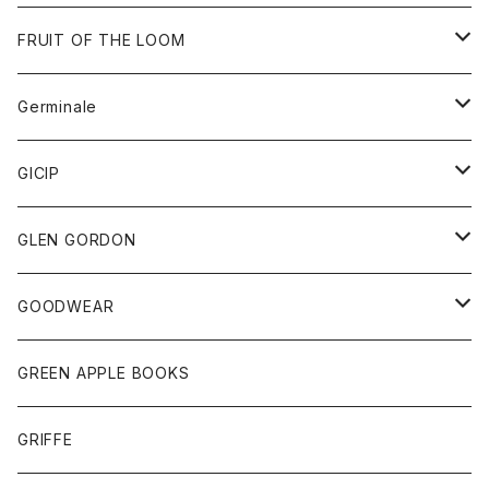
ダウンベスト
バッグ
サングラス
FRUIT OF THE LOOM
Tシャツ
アウター
Germinale
ボトム
パーカー
グッズ
靴
GICIP
ネクタイ
サンダル
トップス
トップス
GLEN GORDON
チーフ
シャツ
Tシャツ
ボトム
グッズ
GOODWEAR
タンクトップ
ショートパンツ
手袋
レディース
トップス
GREEN APPLE BOOKS
Tシャツ
スカート
スカート
Tシャツ
GRIFFE
トレーナー