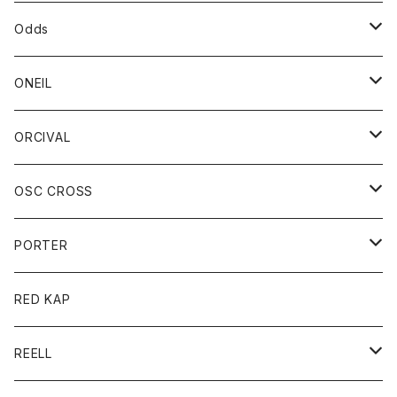
パーカー
パーカー
バック
ベルト
シャツ
ストール/マフラー
スエット
ショートパンツ
シャツ
レディース
ボトム
ボトム
Odds
ベスト
帽子
Tシャツ
帽子
フーディ
パンツ
シャツジャケット
シャツ
ショートパンツ
ショートパンツ
レディース
帽子
ONEIL
トレーナー
セーター
Tシャツ
ジーンズ
パンツ
ボトム
スカート
ORCIVAL
ベスト
Tシャツ
ボトム
パンツ
アウター
OSC CROSS
トレーナー
コート
アクセサリー
ダウンジャケット
PORTER
ベスト
ジャケット
バッグ
キッズ
カードホルダー
RED KAP
ロングスリーブＴシャツ
ダウンベスト
Tシャツ
グッズ
キーホルダー
REELL
パーカー