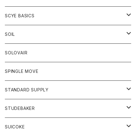
ベスト
Tシャツ
パーカー
靴
Tシャツ
アウター
SCYE BASICS
ロングスリーブＴシャツ
ボトム
カーディガン
トップス
グッズ
ボトム
SOIL
ワンピース
コート
Tシャツ
ネクタイ
ジーンズ
ボトム
アクセサリー
トップス
靴
SOLOVAIR
ジャケット
トレーナー
グローブ
チノパン
ショートパンツ
ポロシャツ
レディース
トップス
靴
ワンピース
SPINGLE MOVE
パーカー
パーカー
ストール
スカート
ベスト
スカート
カットソー
アクセサリー
ボトム
トップス
STANDARD SUPPLY
ロングスリーブTシャツ
パンツ
ジャケット
Tシャツ
カーディガン
バック
ショートパンツ
カットソー
レディース
ボトム
財布
STUDEBAKER
Tシャツ
パーカー
ジャケット
パンツ
カットソー
パンツ
バッグ
アクセサリー
SUICOKE