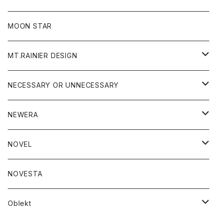
ジャケット
フリース
パンツ
帽子
MOON STAR
ニット
MT.RAINIER DESIGN
ブラウス
アウター
NECESSARY OR UNNECESSARY
コート
アクセサリー
アウター
NEWERA
ジャケット
バッグ
コート
グッズ
アクセサリー
帽子
NOVEL
ダウンジャケット
ジャケット
ウォレット
バッグ
トップス
グッズ
トップス
NOVESTA
ダウンベスト
ダウン
靴
ブレスレット
ジャケット
靴
カットソー
ボトム
トップス
ボトム
Oblekt