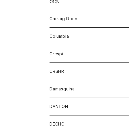
レディース
トップス
caqu
靴
シャツ
ショートパンツ
オーバーオール
ハーフスリーブTシャツ
Carraig Donn
財布
セーター
ジーンズ
カーディガン
ニット
Columbia
ストール/マフラー
タンクトップ
スカート
コート
アウター
Crespi
チーフ
Tシャツ
パンツ
シャツ
ジャケット
ジャケット
CRSHR
バンダナ
トレーナー
スカート
ワンピース
キャップ
Damasquina
ネクタイ
パーカー
チュニック
ブラウス
ウォレット
DANTON
帽子
ベスト
Tシャツ
カードケース
アウター
DECHO