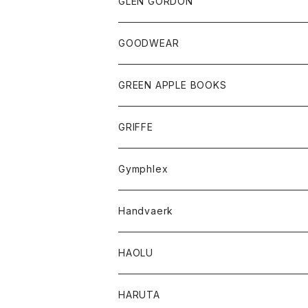
トップス
トップス
GLEN GORDON
チーフ
シャツ
Tシャツ
ボトム
グッズ
GOODWEAR
タンクトップ
ショートパンツ
手袋
レディース
トップス
GREEN APPLE BOOKS
Tシャツ
スカート
スカート
Tシャツ
GRIFFE
トレーナー
Tシャツ
Gymphlex
ロングスリーブTシャツ
アウター
Handvaerk
カーディガン
トップス
トップス
HAOLU
コート
シャツ
Tシャツ
レディース
HARUTA