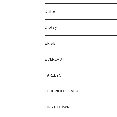
ポロシャツ
パーカー
コート
バッグ
アクセサリー
帽子
Drifter
ロングスリーブTシャツ
ワンピース
ジャケット
バッグ
キッズ
Dr.Ray
ボトム
ダウンジャケット
シャツ
グッズ
ERIBE
ジャケット
ダウンベスト
Tシャツ
帽子
トップス
ニット
EVERLAST
ベスト
ベスト
シャツ
ボトム
トップス
FARLEYS
フリース
セーター
ショートパンツ
ジャケット
レディース
ボトム
FEDERICO SILVER
Tシャツ
パンツ
スエットシャツ
コート
スエットパンツ
グッズ
アクセサリー
FIRST DOWN