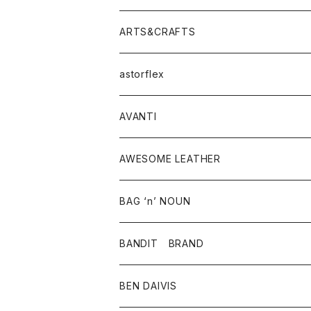
ニット・セーター
シャツ・ブラウス
パンツ
ワンピース・オールインワン
アウター
ARTS&CRAFTS
スウェット・パーカー
ニット・セーター
スカート
コート
バッグ
トップス
アクセサリー
astorflex
タンクトップ
パーカー・スウェット
ジャケット
ベスト
ウォレット
シューズ
ワンピース
グッズ
AVANTI
タンクトップ・キャミソール
シャツ
バッグ
靴
アクセサリー
ボトム
シャツ
AWESOME LEATHER
スカート
その他雑貨
グッズ
アウター
BAG ‘n’ NOUN
パンツ
靴
革ジャケット
アクセサリー
BANDIT BRAND
バッグ
トップス
BEN DAIVIS