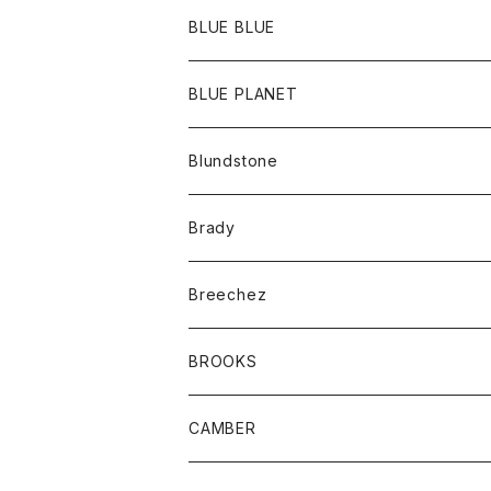
ポーチ
Ｔシャツ
ポトム
BLUE BLUE
パンツ
アウター
BLUE PLANET
カーディガン
アクセサリー
サングラス
Blundstone
コート
バッグ
キッズ
Brady
ジャケット
ベルト
Tシャツ
グッズ
Breechez
ダウンベスト
アンダーウェアー
トップス
シャツ
BROOKS
パーカー
カードホルダー
カーディガン
ボトム
グッズ
CAMBER
ブレザー
キーホルダー
ジャケット
オーバーオール
靴