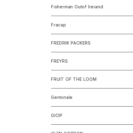
トレーナー
ロングスリーブTシャツ
ジャケット
帽子
Fisherman Outof Ireiand
ポロシャツ
シャツ
ニット
Fracap
ショートパンツ
グッズ
FREDRIK PACKERS
ダウンジャケット
靴
アクセサリー
FREYRS
ダウンベスト
バッグ
サングラス
FRUIT OF THE LOOM
Tシャツ
アウター
Germinale
ボトム
パーカー
グッズ
靴
GICIP
ネクタイ
サンダル