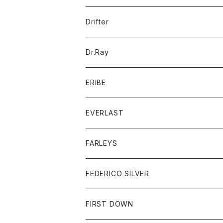
ポロシャツ
パーカー
コート
バッグ
アクセサリー
帽子
Drifter
ロングスリーブTシャツ
ワンピース
ジャケット
バッグ
キッズ
Dr.Ray
ボトム
ダウンジャケット
シャツ
グッズ
ERIBE
ジャケット
ダウンベスト
Tシャツ
帽子
トップス
ニット
EVERLAST
ベスト
ベスト
シャツ
ボトム
トップス
FARLEYS
フリース
セーター
ショートパンツ
ジャケット
レディース
ボトム
FEDERICO SILVER
Tシャツ
パンツ
スエットシャツ
コート
スエットパンツ
グッズ
アクセサリー
FIRST DOWN