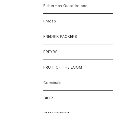
トレーナー
ロングスリーブTシャツ
ジャケット
帽子
Fisherman Outof Ireiand
ポロシャツ
シャツ
ニット
Fracap
ショートパンツ
グッズ
FREDRIK PACKERS
ダウンジャケット
靴
アクセサリー
FREYRS
ダウンベスト
バッグ
サングラス
FRUIT OF THE LOOM
Tシャツ
アウター
Germinale
ボトム
パーカー
グッズ
靴
GICIP
ネクタイ
サンダル