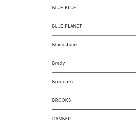
ポーチ
Ｔシャツ
ポトム
BLUE BLUE
パンツ
アウター
BLUE PLANET
カーディガン
アクセサリー
サングラス
Blundstone
コート
バッグ
キッズ
Brady
ジャケット
ベルト
Tシャツ
グッズ
Breechez
ダウンベスト
アンダーウェアー
トップス
シャツ
BROOKS
パーカー
カードホルダー
カーディガン
ボトム
グッズ
CAMBER
ブレザー
キーホルダー
ジャケット
オーバーオール
靴