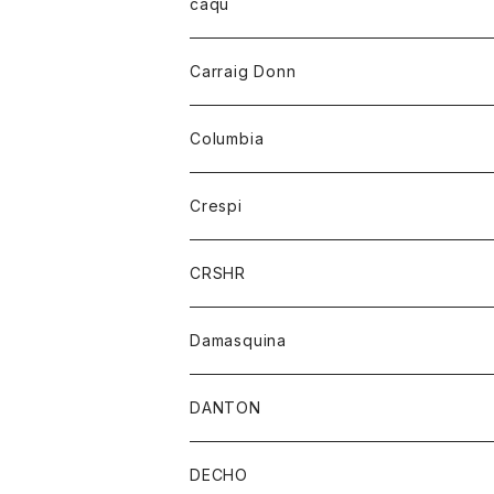
レディース
トップス
caqu
靴
シャツ
ショートパンツ
オーバーオール
ハーフスリーブTシャツ
Carraig Donn
財布
セーター
ジーンズ
カーディガン
ニット
Columbia
ストール/マフラー
タンクトップ
スカート
コート
アウター
Crespi
チーフ
Tシャツ
パンツ
シャツ
ジャケット
ジャケット
CRSHR
バンダナ
トレーナー
スカート
ワンピース
キャップ
Damasquina
ネクタイ
パーカー
チュニック
ブラウス
ウォレット
DANTON
帽子
ベスト
Tシャツ
カードケース
アウター
DECHO