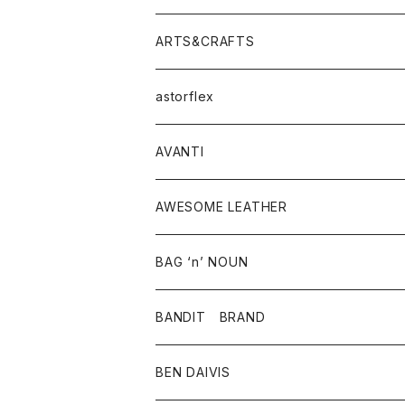
ニット・セーター
シャツ・ブラウス
パンツ
ワンピース・オールインワン
アウター
ARTS&CRAFTS
スウェット・パーカー
ニット・セーター
スカート
コート
バッグ
トップス
アクセサリー
astorflex
タンクトップ
パーカー・スウェット
ジャケット
ベスト
ウォレット
シューズ
ワンピース
グッズ
AVANTI
タンクトップ・キャミソール
シャツ
バッグ
靴
アクセサリー
ボトム
シャツ
AWESOME LEATHER
スカート
その他雑貨
グッズ
アウター
BAG ‘n’ NOUN
パンツ
靴
革ジャケット
アクセサリー
BANDIT BRAND
バッグ
トップス
BEN DAIVIS