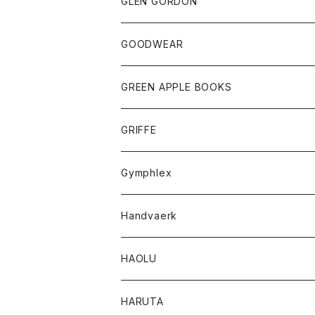
トップス
トップス
GLEN GORDON
チーフ
シャツ
Tシャツ
ボトム
グッズ
GOODWEAR
タンクトップ
ショートパンツ
手袋
レディース
トップス
GREEN APPLE BOOKS
Tシャツ
スカート
スカート
Tシャツ
GRIFFE
トレーナー
Tシャツ
Gymphlex
ロングスリーブTシャツ
アウター
Handvaerk
カーディガン
トップス
トップス
HAOLU
コート
シャツ
Tシャツ
レディース
HARUTA