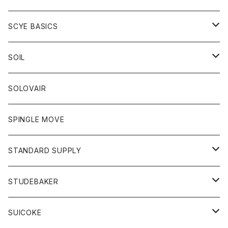
ベスト
Tシャツ
パーカー
靴
Tシャツ
アウター
SCYE BASICS
ロングスリーブＴシャツ
ボトム
カーディガン
トップス
グッズ
ボトム
SOIL
ワンピース
コート
Tシャツ
ネクタイ
ジーンズ
ボトム
アクセサリー
トップス
靴
SOLOVAIR
ジャケット
トレーナー
グローブ
チノパン
ショートパンツ
ポロシャツ
レディース
トップス
靴
ワンピース
SPINGLE MOVE
パーカー
パーカー
ストール
スカート
ベスト
スカート
カットソー
アクセサリー
ボトム
トップス
STANDARD SUPPLY
ロングスリーブTシャツ
パンツ
ジャケット
Tシャツ
カーディガン
バック
ショートパンツ
カットソー
レディース
ボトム
財布
STUDEBAKER
Tシャツ
パーカー
ジャケット
パンツ
カットソー
パンツ
バッグ
アクセサリー
SUICOKE