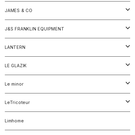
ダウンベスト
ネックレス
ジャケット
ロンパース
アンダーウェア
靴
トップス
トップス
キッズ
Tシャツ
JAMES & CO
パーカー
バッグ
ダウンベスト
靴
ストール
カーディガン
カットソー
トレーナー
ボトム
ボトム
トップス
帽子
ボトム
J&S FRANKLIN EQUIPMENT
ブレザー
ブレスレット
パーカー
グローブ
バンダナ
ジャケット
シャツ
オーバーオール
オーバーオール
Gジャケット
レディース
レディース
帽子
アウター
LANTERN
フリース
ベルト
ストール/マフラー
帽子
シャツ
セーター
ショートパンツ
ショートパンツ
スウェット
アウター
オーバーオール
ワンピース
アウター
LE GLAZIK
マフラー
バック
スウェットシャツ
Tシャツ
ジーンズ
スカート
カーディガン
シャツ
ワンピース
Tシャツ
レディース
Le minor
リング
帽子
ストレッチフライス
トレーナー
スウェットパンツ
パンツ
コート
コート
ボトム
LeTricoteur
バンダナ
セーター
ベスト
スカート
シャツ
シャツ
スカート
レディース
カーディガン
Limhome
タンクトップ
パンツ
スウェット