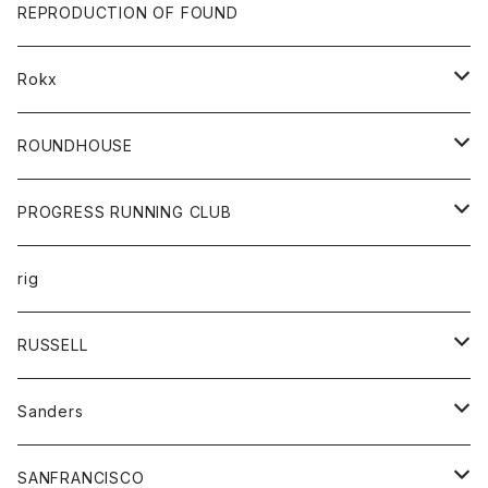
帽子
靴
トップス
財布
パンツ
REPRODUCTION OF FOUND
ロングスリーブカットソー
バック
カットソー
ショートパンツ
ボトムス
バック
Rokx
帽子
カーディガン
ショートパンツ
レディース
ボトム
ROUNDHOUSE
シャツ
パンツ
カットソー
エプロン
PROGRESS RUNNING CLUB
セーター
コート
キッズ
トップス
rig
Tシャツ
ジャケット
オーバーオール
Tシャツ
ボトム
グッズ
RUSSELL
トレーナー
シャツ
ペインターパンツ
帽子
アウター
Sanders
ニット
セーター
コート
スカート
グッズ
SANFRANCISCO