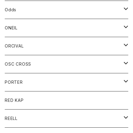
パーカー
パーカー
バック
ベルト
シャツ
ストール/マフラー
スエット
ショートパンツ
シャツ
レディース
ボトム
ボトム
Odds
ベスト
帽子
Tシャツ
帽子
フーディ
パンツ
シャツジャケット
シャツ
ショートパンツ
ショートパンツ
レディース
帽子
ONEIL
トレーナー
セーター
Tシャツ
ジーンズ
パンツ
ボトム
スカート
ORCIVAL
ベスト
Tシャツ
ボトム
パンツ
アウター
OSC CROSS
トレーナー
コート
アクセサリー
ダウンジャケット
PORTER
ベスト
ジャケット
バッグ
キッズ
カードホルダー
RED KAP
ロングスリーブＴシャツ
ダウンベスト
Tシャツ
グッズ
キーホルダー
REELL
パーカー