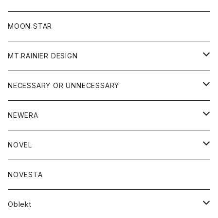
ジャケット
フリース
パンツ
帽子
MOON STAR
ニット
MT.RAINIER DESIGN
ブラウス
アウター
NECESSARY OR UNNECESSARY
コート
アクセサリー
アウター
NEWERA
ジャケット
バッグ
コート
グッズ
アクセサリー
帽子
NOVEL
ダウンジャケット
ジャケット
ウォレット
バッグ
トップス
グッズ
トップス
NOVESTA
ダウンベスト
ダウン
靴
ブレスレット
ジャケット
靴
カットソー
ボトム
トップス
ボトム
Oblekt