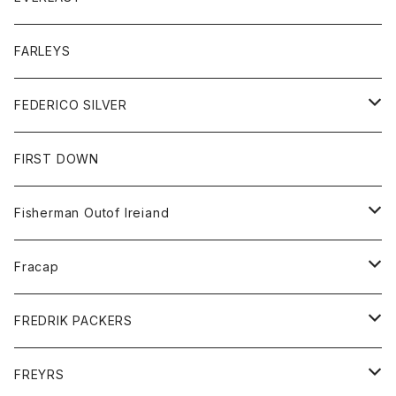
ベスト
ベスト
シャツ
ボトム
トップス
FARLEYS
フリース
セーター
ショートパンツ
ジャケット
レディース
ボトム
FEDERICO SILVER
Tシャツ
パンツ
スエットシャツ
コート
スエットパンツ
グッズ
アクセサリー
FIRST DOWN
トレーナー
ロングスリーブTシャツ
ジャケット
帽子
Fisherman Outof Ireiand
ポロシャツ
シャツ
ニット
Fracap
ショートパンツ
グッズ
FREDRIK PACKERS
ダウンジャケット
靴
アクセサリー
FREYRS