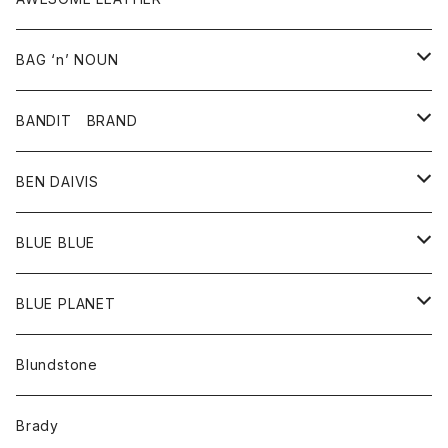
スカート
その他雑貨
グッズ
アウター
BAG ‘n’ NOUN
パンツ
靴
革ジャケット
アクセサリー
BANDIT BRAND
バッグ
トップス
BEN DAIVIS
ポーチ
Ｔシャツ
ポトム
BLUE BLUE
パンツ
アウター
BLUE PLANET
カーディガン
アクセサリー
サングラス
Blundstone
コート
バッグ
キッズ
Brady