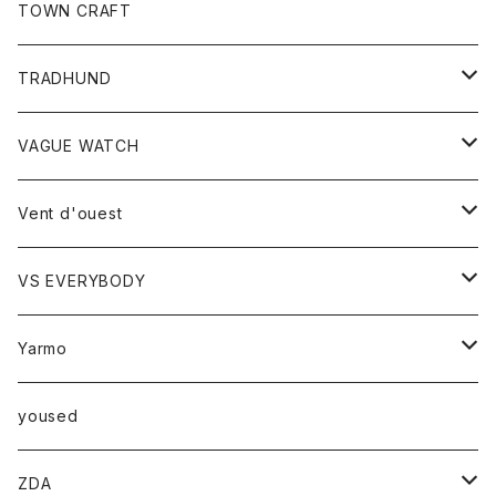
トップス
TOWN CRAFT
レディース
TRADHUND
カットソー
セーター
VAGUE WATCH
ベスト
時計
Vent d'ouest
ボトム
VS EVERYBODY
スカート
トップス
トップス
Yarmo
パンツ
ベスト
Ｔシャツ
アウター
yoused
コート
小物
ZDA