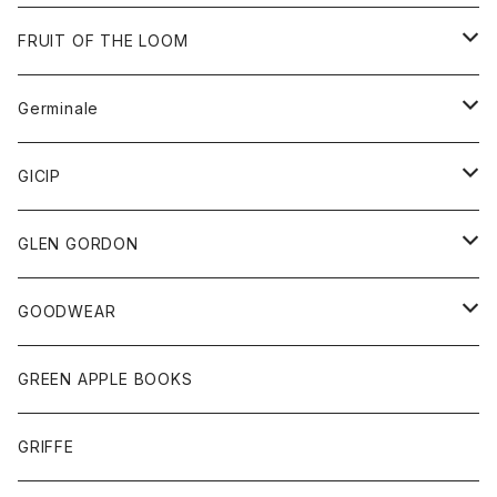
ダウンベスト
バッグ
サングラス
FRUIT OF THE LOOM
Tシャツ
アウター
Germinale
ボトム
パーカー
グッズ
靴
GICIP
ネクタイ
サンダル
トップス
トップス
GLEN GORDON
チーフ
シャツ
Tシャツ
ボトム
グッズ
GOODWEAR
タンクトップ
ショートパンツ
手袋
レディース
トップス
GREEN APPLE BOOKS
Tシャツ
スカート
スカート
Tシャツ
GRIFFE
トレーナー