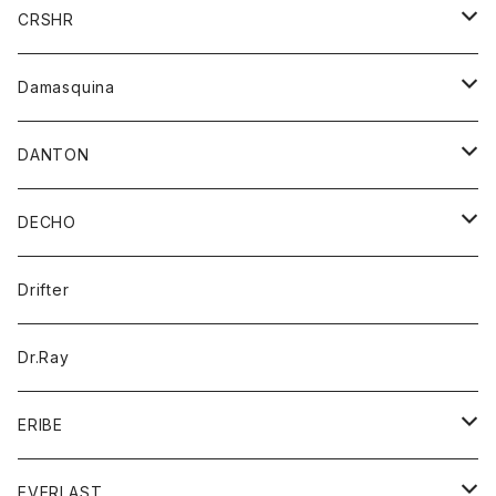
シャツ
ジャケット
ジャケット
CRSHR
バンダナ
トレーナー
スカート
ワンピース
キャップ
Damasquina
ネクタイ
パーカー
チュニック
ブラウス
ウォレット
DANTON
帽子
ベスト
Tシャツ
カードケース
アウター
DECHO
ポロシャツ
パーカー
コート
バッグ
アクセサリー
帽子
Drifter
ロングスリーブTシャツ
ワンピース
ジャケット
バッグ
キッズ
Dr.Ray
ボトム
ダウンジャケット
シャツ
グッズ
ERIBE
ジャケット
ダウンベスト
Tシャツ
帽子
トップス
ニット
EVERLAST