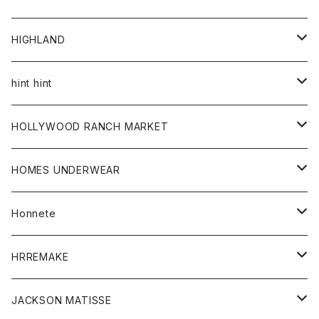
アウター
HIGHLAND
ジャケット
トップス
帽子
hint hint
シャツ
ボトム
ストール
HOLLYWOOD RANCH MARKET
カーディガン
グッズ
アウター
HOMES UNDERWEAR
Tシャツ
帽子
カーディガン
アクセサリー
アウター
Honnete
コート
ウォレット
カーディガン
キッズ
キッズ
ブラウス
HRREMAKE
ジャケット
ストール
コート
Tシャツ
Tシャツ
グッズ
グッズ
ワンピース
バック
JACKSON MATISSE