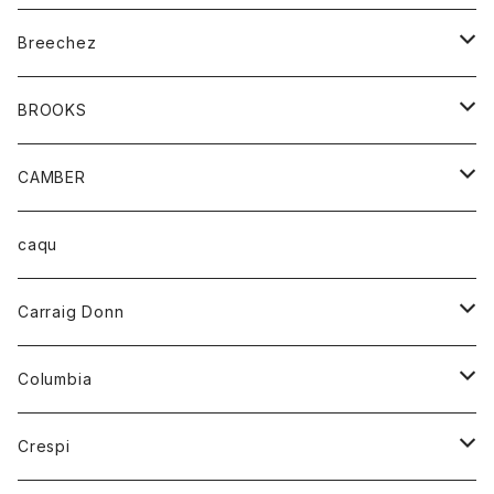
ジャケット
ベルト
Tシャツ
グッズ
Breechez
ダウンベスト
アンダーウェアー
トップス
シャツ
BROOKS
パーカー
カードホルダー
カーディガン
ボトム
グッズ
CAMBER
ブレザー
キーホルダー
ジャケット
オーバーオール
靴
レディース
トップス
caqu
靴
シャツ
ショートパンツ
オーバーオール
ハーフスリーブTシャツ
Carraig Donn
財布
セーター
ジーンズ
カーディガン
ニット
Columbia
ストール/マフラー
タンクトップ
スカート
コート
アウター
Crespi
チーフ
Tシャツ
パンツ