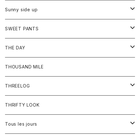
シャツ
カーディガン
オーバーオール
ブレスレット
ブーツ
Sunny side up
セーター
グローブ
リング
サンダル
アウター
SWEET PANTS
Tシャツ
Tシャツ
Ｇジャン
ボトム
ボトム
THE DAY
シャツ
ジーンズ
ショートパンツ
トップス
THOUSAND MILE
ボトム
Tシャツ
THREELOG
ワンピース
トップス
THRIFTY LOOK
コート
Tシャツ
Tous les jours