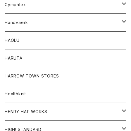
Tシャツ
Gymphlex
ロングスリーブTシャツ
アウター
Handvaerk
カーディガン
トップス
トップス
HAOLU
コート
シャツ
Tシャツ
レディース
HARUTA
ダウンジャケツト
スウェット
ロンTEE
カーディガン
ボトム
HARROW TOWN STORES
ダウンベスト
ダウンベスト
スエット
コート
パンツ
Healthknit
ジャケット
Ｔシャツ
Ｔシャツ
HENRY HAT WORKS
ワンピース
帽子
HIGH! STANDARD