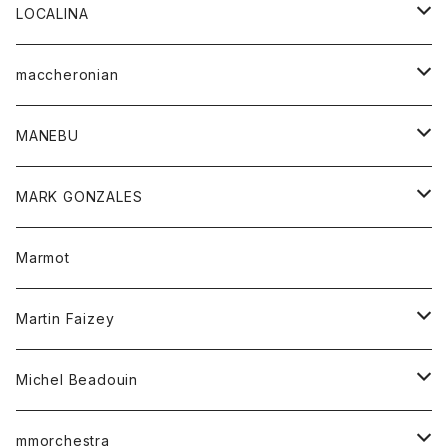
ジャケット
パンツ
アウター
トップス
LOCALINA
Tシャツ
スカート
スカート
カットソー
シャツ
ロングスリーブテーシャツ
maccheronian
トレーナー
セーター
ニット
シャツ
靴
MANEBU
パーカー
チュニック
ボトム
スカート
靴
MARK GONZALES
ハーフスリーブTシャツ
Tシャツ
ワンピース
ボトム
トップス
Marmot
ブラウス
ボトム
Tシャツ
ワンピース
Tシャツ
Martin Faizey
ベスト
ワンピース
ベルト
Michel Beadouin
ポロシャツ
トップス
mmorchestra
ロングスリーブTシャツ