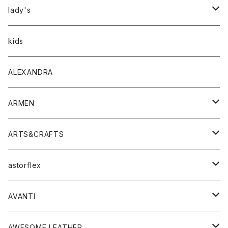
アウター
lady's
トップス
アウター
kids
Tシャツ
ボトムス
トップス
ALEXANDRA
シャツ
Tシャツ・カットソー
ボトムス
ARMEN
ニット・セーター
シャツ・ブラウス
パンツ
ワンピース・オールインワン
アウター
ARTS&CRAFTS
スウェット・パーカー
ニット・セーター
スカート
コート
バッグ
トップス
アクセサリー
astorflex
タンクトップ
パーカー・スウェット
ジャケット
ベスト
ウォレット
シューズ
ワンピース
グッズ
AVANTI
タンクトップ・キャミソール
シャツ
バッグ
靴
アクセサリー
ボトム
シャツ
AWESOME LEATHER