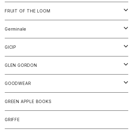
ダウンベスト
バッグ
サングラス
FRUIT OF THE LOOM
Tシャツ
アウター
Germinale
ボトム
パーカー
グッズ
靴
GICIP
ネクタイ
サンダル
トップス
トップス
GLEN GORDON
チーフ
シャツ
Tシャツ
ボトム
グッズ
GOODWEAR
タンクトップ
ショートパンツ
手袋
レディース
トップス
GREEN APPLE BOOKS
Tシャツ
スカート
スカート
Tシャツ
GRIFFE
トレーナー