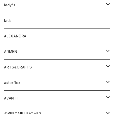
アウター
lady's
トップス
アウター
kids
Tシャツ
ボトムス
トップス
ALEXANDRA
シャツ
Tシャツ・カットソー
ボトムス
ARMEN
ニット・セーター
シャツ・ブラウス
パンツ
ワンピース・オールインワン
アウター
ARTS&CRAFTS
スウェット・パーカー
ニット・セーター
スカート
コート
バッグ
トップス
アクセサリー
astorflex
タンクトップ
パーカー・スウェット
ジャケット
ベスト
ウォレット
シューズ
ワンピース
グッズ
AVANTI
タンクトップ・キャミソール
シャツ
バッグ
靴
アクセサリー
ボトム
シャツ
AWESOME LEATHER