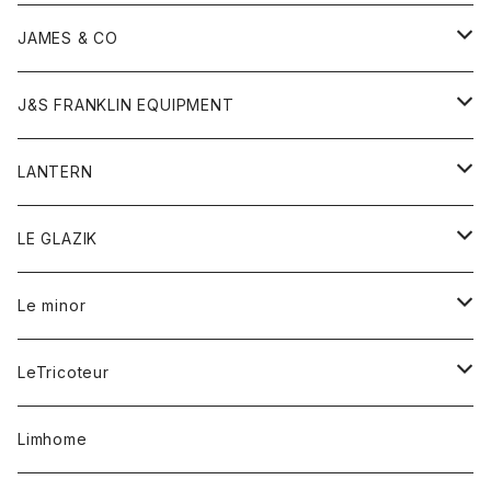
ダウンベスト
ネックレス
ジャケット
ロンパース
アンダーウェア
靴
トップス
トップス
キッズ
Tシャツ
JAMES & CO
パーカー
バッグ
ダウンベスト
靴
ストール
カーディガン
カットソー
トレーナー
ボトム
ボトム
トップス
帽子
ボトム
J&S FRANKLIN EQUIPMENT
ブレザー
ブレスレット
パーカー
グローブ
バンダナ
ジャケット
シャツ
オーバーオール
オーバーオール
Gジャケット
レディース
レディース
帽子
アウター
LANTERN
フリース
ベルト
ストール/マフラー
帽子
シャツ
セーター
ショートパンツ
ショートパンツ
スウェット
アウター
オーバーオール
ワンピース
アウター
LE GLAZIK
マフラー
バック
スウェットシャツ
Tシャツ
ジーンズ
スカート
カーディガン
シャツ
ワンピース
Tシャツ
レディース
Le minor
リング
帽子
ストレッチフライス
トレーナー
スウェットパンツ
パンツ
コート
コート
ボトム
LeTricoteur
バンダナ
セーター
ベスト
スカート
シャツ
シャツ
スカート
レディース
カーディガン
Limhome
タンクトップ
パンツ
スウェット