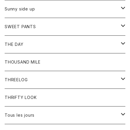
シャツ
カーディガン
オーバーオール
ブレスレット
ブーツ
Sunny side up
セーター
グローブ
リング
サンダル
アウター
SWEET PANTS
Tシャツ
Tシャツ
Ｇジャン
ボトム
ボトム
THE DAY
シャツ
ジーンズ
ショートパンツ
トップス
THOUSAND MILE
ボトム
Tシャツ
THREELOG
ワンピース
トップス
THRIFTY LOOK
コート
Tシャツ
Tous les jours