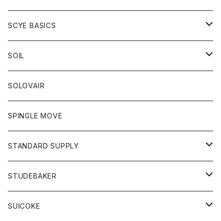
ベスト
Tシャツ
パーカー
靴
Tシャツ
アウター
SCYE BASICS
ロングスリーブＴシャツ
ボトム
カーディガン
トップス
グッズ
ボトム
SOIL
ワンピース
コート
Tシャツ
ネクタイ
ジーンズ
ボトム
アクセサリー
トップス
靴
SOLOVAIR
ジャケット
トレーナー
グローブ
チノパン
ショートパンツ
ポロシャツ
レディース
トップス
靴
ワンピース
SPINGLE MOVE
パーカー
パーカー
ストール
スカート
ベスト
スカート
カットソー
アクセサリー
ボトム
トップス
STANDARD SUPPLY
ロングスリーブTシャツ
パンツ
ジャケット
Tシャツ
カーディガン
バック
ショートパンツ
カットソー
レディース
ボトム
財布
STUDEBAKER
Tシャツ
パーカー
ジャケット
パンツ
カットソー
パンツ
バッグ
アクセサリー
SUICOKE