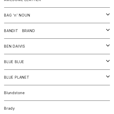
スカート
その他雑貨
グッズ
アウター
BAG ‘n’ NOUN
パンツ
靴
革ジャケット
アクセサリー
BANDIT BRAND
バッグ
トップス
BEN DAIVIS
ポーチ
Ｔシャツ
ポトム
BLUE BLUE
パンツ
アウター
BLUE PLANET
カーディガン
アクセサリー
サングラス
Blundstone
コート
バッグ
キッズ
Brady