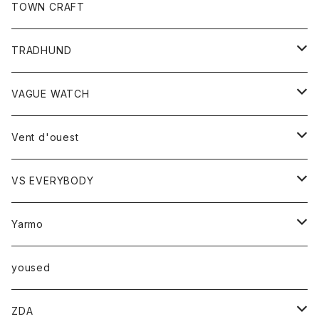
トップス
TOWN CRAFT
レディース
TRADHUND
カットソー
セーター
VAGUE WATCH
ベスト
時計
Vent d'ouest
ボトム
VS EVERYBODY
スカート
トップス
トップス
Yarmo
パンツ
ベスト
Ｔシャツ
アウター
yoused
コート
小物
ZDA