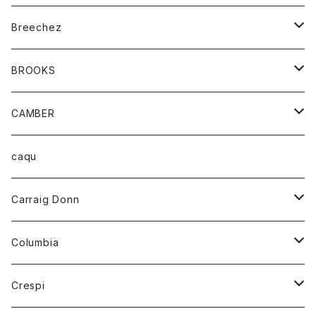
ジャケット
ベルト
Tシャツ
グッズ
Breechez
ダウンベスト
アンダーウェアー
トップス
シャツ
BROOKS
パーカー
カードホルダー
カーディガン
ボトム
グッズ
CAMBER
ブレザー
キーホルダー
ジャケット
オーバーオール
靴
レディース
トップス
caqu
靴
シャツ
ショートパンツ
オーバーオール
ハーフスリーブTシャツ
Carraig Donn
財布
セーター
ジーンズ
カーディガン
ニット
Columbia
ストール/マフラー
タンクトップ
スカート
コート
アウター
Crespi
チーフ
Tシャツ
パンツ