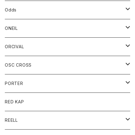
パーカー
パーカー
バック
ベルト
シャツ
ストール/マフラー
スエット
ショートパンツ
シャツ
レディース
ボトム
ボトム
Odds
ベスト
帽子
Tシャツ
帽子
フーディ
パンツ
シャツジャケット
シャツ
ショートパンツ
ショートパンツ
レディース
帽子
ONEIL
トレーナー
セーター
Tシャツ
ジーンズ
パンツ
ボトム
スカート
ORCIVAL
ベスト
Tシャツ
ボトム
パンツ
アウター
OSC CROSS
トレーナー
コート
アクセサリー
ダウンジャケット
PORTER
ベスト
ジャケット
バッグ
キッズ
カードホルダー
RED KAP
ロングスリーブＴシャツ
ダウンベスト
Tシャツ
グッズ
キーホルダー
REELL
パーカー