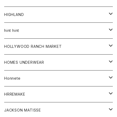
アウター
HIGHLAND
ジャケット
トップス
帽子
hint hint
シャツ
ボトム
ストール
HOLLYWOOD RANCH MARKET
カーディガン
グッズ
アウター
HOMES UNDERWEAR
Tシャツ
帽子
カーディガン
アクセサリー
アウター
Honnete
コート
ウォレット
カーディガン
キッズ
キッズ
ブラウス
HRREMAKE
ジャケット
ストール
コート
Tシャツ
Tシャツ
グッズ
グッズ
ワンピース
バック
JACKSON MATISSE