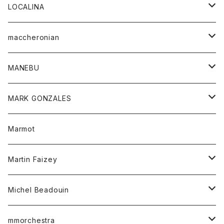
ジャケット
パンツ
アウター
トップス
LOCALINA
Tシャツ
スカート
スカート
カットソー
シャツ
ロングスリーブテーシャツ
maccheronian
トレーナー
セーター
ニット
シャツ
靴
MANEBU
パーカー
チュニック
ボトム
スカート
靴
MARK GONZALES
ハーフスリーブTシャツ
Tシャツ
ワンピース
ボトム
トップス
Marmot
ブラウス
ボトム
Tシャツ
ワンピース
Tシャツ
Martin Faizey
ベスト
ワンピース
ベルト
Michel Beadouin
ポロシャツ
トップス
mmorchestra
ロングスリーブTシャツ