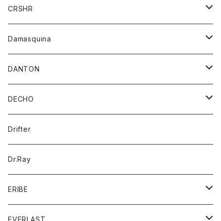
シャツ
ジャケット
ジャケット
CRSHR
バンダナ
トレーナー
スカート
ワンピース
キャップ
Damasquina
ネクタイ
パーカー
チュニック
ブラウス
ウォレット
DANTON
帽子
ベスト
Tシャツ
カードケース
アウター
DECHO
ポロシャツ
パーカー
コート
バッグ
アクセサリー
帽子
Drifter
ロングスリーブTシャツ
ワンピース
ジャケット
バッグ
キッズ
Dr.Ray
ボトム
ダウンジャケット
シャツ
グッズ
ERIBE
ジャケット
ダウンベスト
Tシャツ
帽子
トップス
ニット
EVERLAST