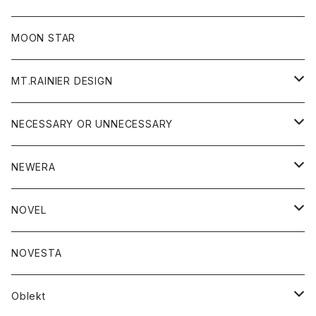
ジャケット
フリース
パンツ
帽子
MOON STAR
ニット
MT.RAINIER DESIGN
ブラウス
アウター
NECESSARY OR UNNECESSARY
コート
アクセサリー
アウター
NEWERA
ジャケット
バッグ
コート
グッズ
アクセサリー
帽子
NOVEL
ダウンジャケット
ジャケット
ウォレット
バッグ
トップス
グッズ
トップス
NOVESTA
ダウンベスト
ダウン
靴
ブレスレット
ジャケット
靴
カットソー
ボトム
トップス
ボトム
Oblekt