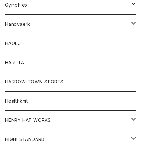
Tシャツ
Gymphlex
ロングスリーブTシャツ
アウター
Handvaerk
カーディガン
トップス
トップス
HAOLU
コート
シャツ
Tシャツ
レディース
HARUTA
ダウンジャケツト
スウェット
ロンTEE
カーディガン
ボトム
HARROW TOWN STORES
ダウンベスト
ダウンベスト
スエット
コート
パンツ
Healthknit
ジャケット
Ｔシャツ
Ｔシャツ
HENRY HAT WORKS
ワンピース
帽子
HIGH! STANDARD