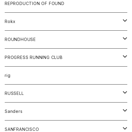
帽子
靴
トップス
財布
パンツ
REPRODUCTION OF FOUND
ロングスリーブカットソー
バック
カットソー
ショートパンツ
ボトムス
バック
Rokx
帽子
カーディガン
ショートパンツ
レディース
ボトム
ROUNDHOUSE
シャツ
パンツ
カットソー
エプロン
PROGRESS RUNNING CLUB
セーター
コート
キッズ
トップス
rig
Tシャツ
ジャケット
オーバーオール
Tシャツ
ボトム
グッズ
RUSSELL
トレーナー
シャツ
ペインターパンツ
帽子
アウター
Sanders
ニット
セーター
コート
スカート
グッズ
SANFRANCISCO