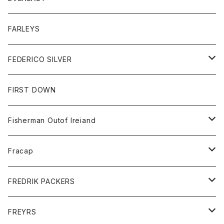
ベスト
ベスト
シャツ
ボトム
トップス
FARLEYS
フリース
セーター
ショートパンツ
ジャケット
レディース
ボトム
FEDERICO SILVER
Tシャツ
パンツ
スエットシャツ
コート
スエットパンツ
グッズ
アクセサリー
FIRST DOWN
トレーナー
ロングスリーブTシャツ
ジャケット
帽子
Fisherman Outof Ireiand
ポロシャツ
シャツ
ニット
Fracap
ショートパンツ
グッズ
FREDRIK PACKERS
ダウンジャケット
靴
アクセサリー
FREYRS