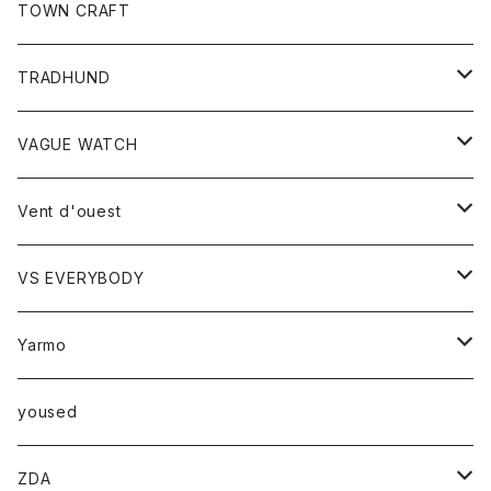
トップス
TOWN CRAFT
レディース
TRADHUND
カットソー
セーター
VAGUE WATCH
ベスト
時計
Vent d'ouest
ボトム
VS EVERYBODY
スカート
トップス
トップス
Yarmo
パンツ
ベスト
Ｔシャツ
アウター
yoused
コート
小物
ZDA