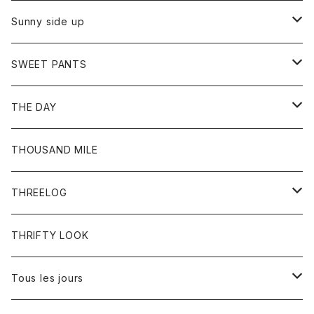
シャツ
カーディガン
オーバーオール
ブレスレット
ブーツ
Sunny side up
セーター
グローブ
リング
サンダル
アウター
SWEET PANTS
Tシャツ
Tシャツ
Ｇジャン
ボトム
ボトム
THE DAY
シャツ
ジーンズ
ショートパンツ
トップス
THOUSAND MILE
ボトム
Tシャツ
THREELOG
ワンピース
トップス
THRIFTY LOOK
コート
Tシャツ
Tous les jours