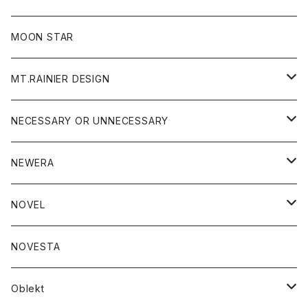
ジャケット
フリース
パンツ
帽子
MOON STAR
ニット
MT.RAINIER DESIGN
ブラウス
アウター
NECESSARY OR UNNECESSARY
コート
アクセサリー
アウター
NEWERA
ジャケット
バッグ
コート
グッズ
アクセサリー
帽子
NOVEL
ダウンジャケット
ジャケット
ウォレット
バッグ
トップス
グッズ
トップス
NOVESTA
ダウンベスト
ダウン
靴
ブレスレット
ジャケット
靴
カットソー
ボトム
トップス
ボトム
Oblekt