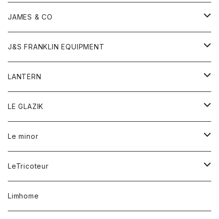
ダウンベスト
ネックレス
ジャケット
ロンパース
アンダーウェア
靴
トップス
トップス
キッズ
Tシャツ
JAMES & CO
パーカー
バッグ
ダウンベスト
靴
ストール
カーディガン
カットソー
トレーナー
ボトム
ボトム
トップス
帽子
ボトム
J&S FRANKLIN EQUIPMENT
ブレザー
ブレスレット
パーカー
グローブ
バンダナ
ジャケット
シャツ
オーバーオール
オーバーオール
Gジャケット
レディース
レディース
帽子
アウター
LANTERN
フリース
ベルト
ストール/マフラー
帽子
シャツ
セーター
ショートパンツ
ショートパンツ
スウェット
アウター
オーバーオール
ワンピース
アウター
LE GLAZIK
マフラー
バック
スウェットシャツ
Tシャツ
ジーンズ
スカート
カーディガン
シャツ
ワンピース
Tシャツ
レディース
Le minor
リング
帽子
ストレッチフライス
トレーナー
スウェットパンツ
パンツ
コート
コート
ボトム
LeTricoteur
バンダナ
セーター
ベスト
スカート
シャツ
シャツ
スカート
レディース
カーディガン
Limhome
タンクトップ
パンツ
スウェット