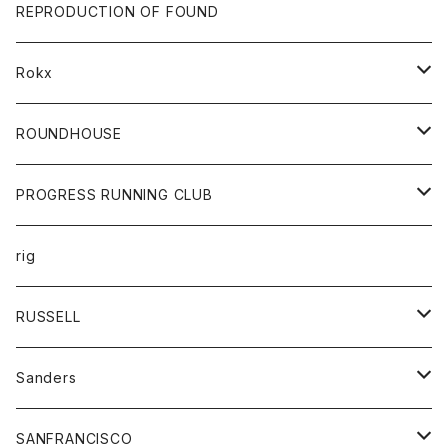
帽子
靴
トップス
財布
パンツ
REPRODUCTION OF FOUND
ロングスリーブカットソー
バック
カットソー
ショートパンツ
ボトムス
バック
Rokx
帽子
カーディガン
ショートパンツ
レディース
ボトム
ROUNDHOUSE
シャツ
パンツ
カットソー
エプロン
PROGRESS RUNNING CLUB
セーター
コート
キッズ
トップス
rig
Tシャツ
ジャケット
オーバーオール
Tシャツ
ボトム
グッズ
RUSSELL
トレーナー
シャツ
ペインターパンツ
帽子
アウター
Sanders
ニット
セーター
コート
スカート
グッズ
SANFRANCISCO