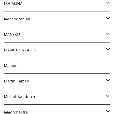
ジャケット
パンツ
アウター
トップス
LOCALINA
Tシャツ
スカート
スカート
カットソー
シャツ
ロングスリーブテーシャツ
maccheronian
トレーナー
セーター
ニット
シャツ
靴
MANEBU
パーカー
チュニック
ボトム
スカート
靴
MARK GONZALES
ハーフスリーブTシャツ
Tシャツ
ワンピース
ボトム
トップス
Marmot
ブラウス
ボトム
Tシャツ
ワンピース
Tシャツ
Martin Faizey
ベスト
ワンピース
ベルト
Michel Beadouin
ポロシャツ
トップス
mmorchestra
ロングスリーブTシャツ