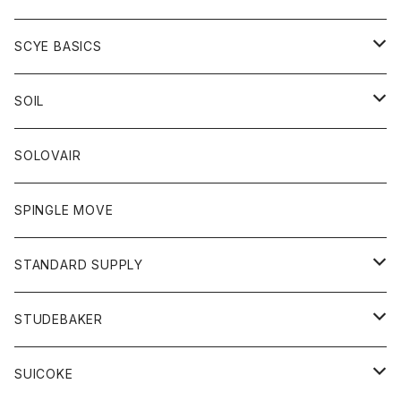
ベスト
Tシャツ
パーカー
靴
Tシャツ
アウター
SCYE BASICS
ロングスリーブＴシャツ
ボトム
カーディガン
トップス
グッズ
ボトム
SOIL
ワンピース
コート
Tシャツ
ネクタイ
ジーンズ
ボトム
アクセサリー
トップス
靴
SOLOVAIR
ジャケット
トレーナー
グローブ
チノパン
ショートパンツ
ポロシャツ
レディース
トップス
靴
ワンピース
SPINGLE MOVE
パーカー
パーカー
ストール
スカート
ベスト
スカート
カットソー
アクセサリー
ボトム
トップス
STANDARD SUPPLY
ロングスリーブTシャツ
パンツ
ジャケット
Tシャツ
カーディガン
バック
ショートパンツ
カットソー
レディース
ボトム
財布
STUDEBAKER
Tシャツ
パーカー
ジャケット
パンツ
カットソー
パンツ
バッグ
アクセサリー
SUICOKE