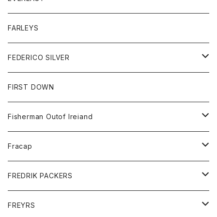
ベスト
ベスト
シャツ
ボトム
トップス
FARLEYS
フリース
セーター
ショートパンツ
ジャケット
レディース
ボトム
FEDERICO SILVER
Tシャツ
パンツ
スエットシャツ
コート
スエットパンツ
グッズ
アクセサリー
FIRST DOWN
トレーナー
ロングスリーブTシャツ
ジャケット
帽子
Fisherman Outof Ireiand
ポロシャツ
シャツ
ニット
Fracap
ショートパンツ
グッズ
FREDRIK PACKERS
ダウンジャケット
靴
アクセサリー
FREYRS