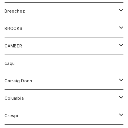
ジャケット
ベルト
Tシャツ
グッズ
Breechez
ダウンベスト
アンダーウェアー
トップス
シャツ
BROOKS
パーカー
カードホルダー
カーディガン
ボトム
グッズ
CAMBER
ブレザー
キーホルダー
ジャケット
オーバーオール
靴
レディース
トップス
caqu
靴
シャツ
ショートパンツ
オーバーオール
ハーフスリーブTシャツ
Carraig Donn
財布
セーター
ジーンズ
カーディガン
ニット
Columbia
ストール/マフラー
タンクトップ
スカート
コート
アウター
Crespi
チーフ
Tシャツ
パンツ