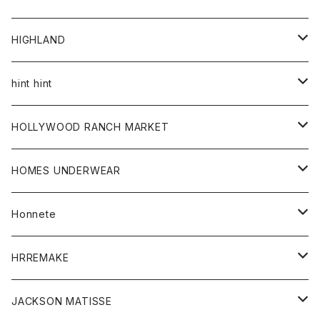
アウター
HIGHLAND
ジャケット
トップス
帽子
hint hint
シャツ
ボトム
ストール
HOLLYWOOD RANCH MARKET
カーディガン
グッズ
アウター
HOMES UNDERWEAR
Tシャツ
帽子
カーディガン
アクセサリー
アウター
Honnete
コート
ウォレット
カーディガン
キッズ
キッズ
ブラウス
HRREMAKE
ジャケット
ストール
コート
Tシャツ
Tシャツ
グッズ
グッズ
ワンピース
バック
JACKSON MATISSE