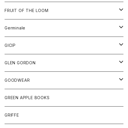
ダウンベスト
バッグ
サングラス
FRUIT OF THE LOOM
Tシャツ
アウター
Germinale
ボトム
パーカー
グッズ
靴
GICIP
ネクタイ
サンダル
トップス
トップス
GLEN GORDON
チーフ
シャツ
Tシャツ
ボトム
グッズ
GOODWEAR
タンクトップ
ショートパンツ
手袋
レディース
トップス
GREEN APPLE BOOKS
Tシャツ
スカート
スカート
Tシャツ
GRIFFE
トレーナー