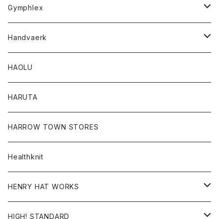
Tシャツ
Gymphlex
ロングスリーブTシャツ
アウター
Handvaerk
カーディガン
トップス
トップス
HAOLU
コート
シャツ
Tシャツ
レディース
HARUTA
ダウンジャケツト
スウェット
ロンTEE
カーディガン
ボトム
HARROW TOWN STORES
ダウンベスト
ダウンベスト
スエット
コート
パンツ
Healthknit
ジャケット
Ｔシャツ
Ｔシャツ
HENRY HAT WORKS
ワンピース
帽子
HIGH! STANDARD