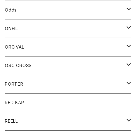
パーカー
パーカー
バック
ベルト
シャツ
ストール/マフラー
スエット
ショートパンツ
シャツ
レディース
ボトム
ボトム
Odds
ベスト
帽子
Tシャツ
帽子
フーディ
パンツ
シャツジャケット
シャツ
ショートパンツ
ショートパンツ
レディース
帽子
ONEIL
トレーナー
セーター
Tシャツ
ジーンズ
パンツ
ボトム
スカート
ORCIVAL
ベスト
Tシャツ
ボトム
パンツ
アウター
OSC CROSS
トレーナー
コート
アクセサリー
ダウンジャケット
PORTER
ベスト
ジャケット
バッグ
キッズ
カードホルダー
RED KAP
ロングスリーブＴシャツ
ダウンベスト
Tシャツ
グッズ
キーホルダー
REELL
パーカー