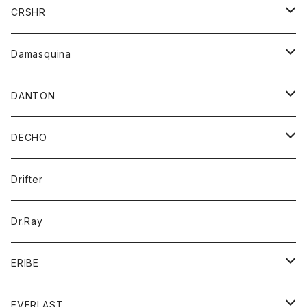
シャツ
ジャケット
ジャケット
CRSHR
バンダナ
トレーナー
スカート
ワンピース
キャップ
Damasquina
ネクタイ
パーカー
チュニック
ブラウス
ウォレット
DANTON
帽子
ベスト
Tシャツ
カードケース
アウター
DECHO
ポロシャツ
パーカー
コート
バッグ
アクセサリー
帽子
Drifter
ロングスリーブTシャツ
ワンピース
ジャケット
バッグ
キッズ
Dr.Ray
ボトム
ダウンジャケット
シャツ
グッズ
ERIBE
ジャケット
ダウンベスト
Tシャツ
帽子
トップス
ニット
EVERLAST