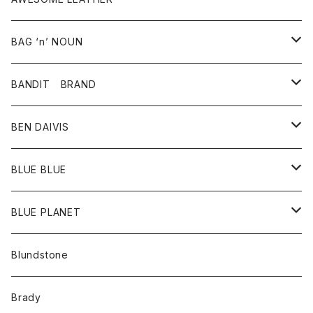
スカート
その他雑貨
グッズ
アウター
BAG ‘n’ NOUN
パンツ
靴
革ジャケット
アクセサリー
BANDIT BRAND
バッグ
トップス
BEN DAIVIS
ポーチ
Ｔシャツ
ポトム
BLUE BLUE
パンツ
アウター
BLUE PLANET
カーディガン
アクセサリー
サングラス
Blundstone
コート
バッグ
キッズ
Brady