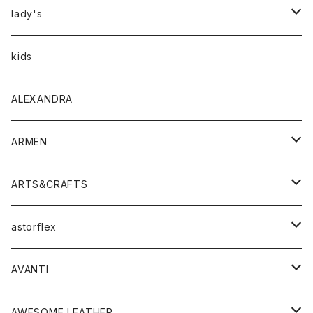
アウター
lady's
トップス
アウター
kids
Tシャツ
ボトムス
トップス
ALEXANDRA
シャツ
Tシャツ・カットソー
ボトムス
ARMEN
ニット・セーター
シャツ・ブラウス
パンツ
ワンピース・オールインワン
アウター
ARTS&CRAFTS
スウェット・パーカー
ニット・セーター
スカート
コート
バッグ
トップス
アクセサリー
astorflex
タンクトップ
パーカー・スウェット
ジャケット
ベスト
ウォレット
シューズ
ワンピース
グッズ
AVANTI
タンクトップ・キャミソール
シャツ
バッグ
靴
アクセサリー
ボトム
シャツ
AWESOME LEATHER