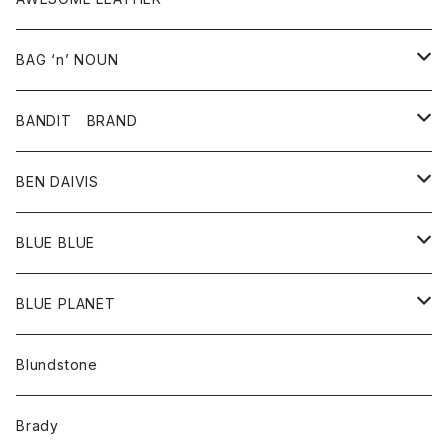
スカート
その他雑貨
グッズ
アウター
BAG ‘n’ NOUN
パンツ
靴
革ジャケット
アクセサリー
BANDIT BRAND
バッグ
トップス
BEN DAIVIS
ポーチ
Ｔシャツ
ポトム
BLUE BLUE
パンツ
アウター
BLUE PLANET
カーディガン
アクセサリー
サングラス
Blundstone
コート
バッグ
キッズ
Brady