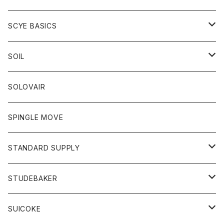
ベスト
Tシャツ
パーカー
靴
Tシャツ
アウター
SCYE BASICS
ロングスリーブＴシャツ
ボトム
カーディガン
トップス
グッズ
ボトム
SOIL
ワンピース
コート
Tシャツ
ネクタイ
ジーンズ
ボトム
アクセサリー
トップス
靴
SOLOVAIR
ジャケット
トレーナー
グローブ
チノパン
ショートパンツ
ポロシャツ
レディース
トップス
靴
ワンピース
SPINGLE MOVE
パーカー
パーカー
ストール
スカート
ベスト
スカート
カットソー
アクセサリー
ボトム
トップス
STANDARD SUPPLY
ロングスリーブTシャツ
パンツ
ジャケット
Tシャツ
カーディガン
バック
ショートパンツ
カットソー
レディース
ボトム
財布
STUDEBAKER
Tシャツ
パーカー
ジャケット
パンツ
カットソー
パンツ
バッグ
アクセサリー
SUICOKE