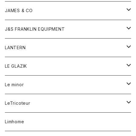
ダウンベスト
ネックレス
ジャケット
ロンパース
アンダーウェア
靴
トップス
トップス
キッズ
Tシャツ
JAMES & CO
パーカー
バッグ
ダウンベスト
靴
ストール
カーディガン
カットソー
トレーナー
ボトム
ボトム
トップス
帽子
ボトム
J&S FRANKLIN EQUIPMENT
ブレザー
ブレスレット
パーカー
グローブ
バンダナ
ジャケット
シャツ
オーバーオール
オーバーオール
Gジャケット
レディース
レディース
帽子
アウター
LANTERN
フリース
ベルト
ストール/マフラー
帽子
シャツ
セーター
ショートパンツ
ショートパンツ
スウェット
アウター
オーバーオール
ワンピース
アウター
LE GLAZIK
マフラー
バック
スウェットシャツ
Tシャツ
ジーンズ
スカート
カーディガン
シャツ
ワンピース
Tシャツ
レディース
Le minor
リング
帽子
ストレッチフライス
トレーナー
スウェットパンツ
パンツ
コート
コート
ボトム
LeTricoteur
バンダナ
セーター
ベスト
スカート
シャツ
シャツ
スカート
レディース
カーディガン
Limhome
タンクトップ
パンツ
スウェット