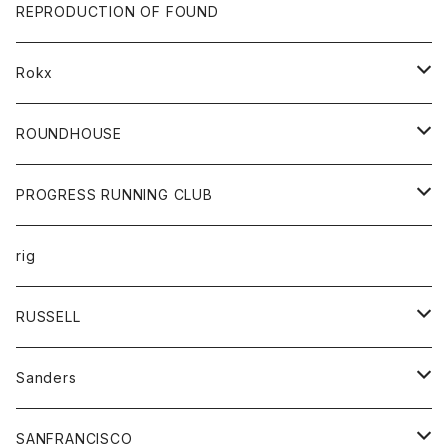
帽子
靴
トップス
財布
パンツ
REPRODUCTION OF FOUND
ロングスリーブカットソー
バック
カットソー
ショートパンツ
ボトムス
バック
Rokx
帽子
カーディガン
ショートパンツ
レディース
ボトム
ROUNDHOUSE
シャツ
パンツ
カットソー
エプロン
PROGRESS RUNNING CLUB
セーター
コート
キッズ
トップス
rig
Tシャツ
ジャケット
オーバーオール
Tシャツ
ボトム
グッズ
RUSSELL
トレーナー
シャツ
ペインターパンツ
帽子
アウター
Sanders
ニット
セーター
コート
スカート
グッズ
SANFRANCISCO