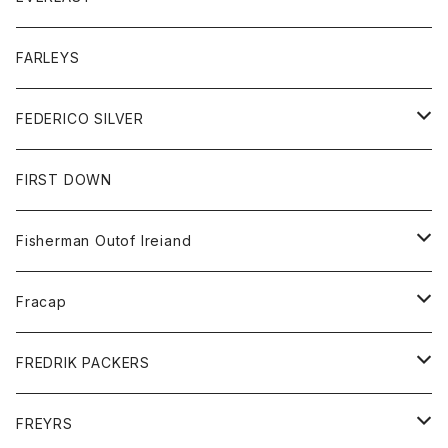
ベスト
ベスト
シャツ
ボトム
トップス
FARLEYS
フリース
セーター
ショートパンツ
ジャケット
レディース
ボトム
FEDERICO SILVER
Tシャツ
パンツ
スエットシャツ
コート
スエットパンツ
グッズ
アクセサリー
FIRST DOWN
トレーナー
ロングスリーブTシャツ
ジャケット
帽子
Fisherman Outof Ireiand
ポロシャツ
シャツ
ニット
Fracap
ショートパンツ
グッズ
FREDRIK PACKERS
ダウンジャケット
靴
アクセサリー
FREYRS