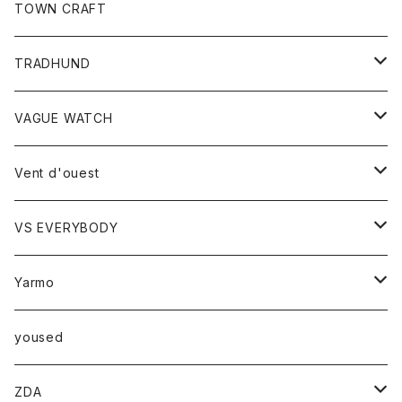
トップス
TOWN CRAFT
レディース
TRADHUND
カットソー
セーター
VAGUE WATCH
ベスト
時計
Vent d'ouest
ボトム
VS EVERYBODY
スカート
トップス
トップス
Yarmo
パンツ
ベスト
Ｔシャツ
アウター
yoused
コート
小物
ZDA