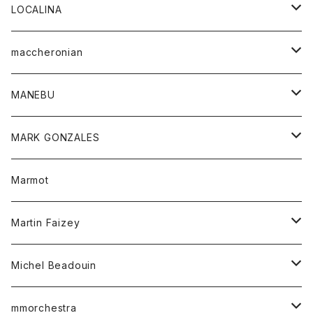
ジャケット
パンツ
アウター
トップス
LOCALINA
Tシャツ
スカート
スカート
カットソー
シャツ
ロングスリーブテーシャツ
maccheronian
トレーナー
セーター
ニット
シャツ
靴
MANEBU
パーカー
チュニック
ボトム
スカート
靴
MARK GONZALES
ハーフスリーブTシャツ
Tシャツ
ワンピース
ボトム
トップス
Marmot
ブラウス
ボトム
Tシャツ
ワンピース
Tシャツ
Martin Faizey
ベスト
ワンピース
ベルト
Michel Beadouin
ポロシャツ
トップス
mmorchestra
ロングスリーブTシャツ