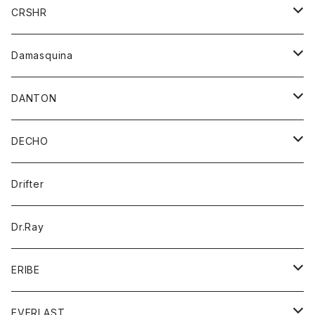
シャツ
ジャケット
ジャケット
CRSHR
バンダナ
トレーナー
スカート
ワンピース
キャップ
Damasquina
ネクタイ
パーカー
チュニック
ブラウス
ウォレット
DANTON
帽子
ベスト
Tシャツ
カードケース
アウター
DECHO
ポロシャツ
パーカー
コート
バッグ
アクセサリー
帽子
Drifter
ロングスリーブTシャツ
ワンピース
ジャケット
バッグ
キッズ
Dr.Ray
ボトム
ダウンジャケット
シャツ
グッズ
ERIBE
ジャケット
ダウンベスト
Tシャツ
帽子
トップス
ニット
EVERLAST