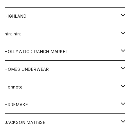
アウター
HIGHLAND
ジャケット
トップス
帽子
hint hint
シャツ
ボトム
ストール
HOLLYWOOD RANCH MARKET
カーディガン
グッズ
アウター
HOMES UNDERWEAR
Tシャツ
帽子
カーディガン
アクセサリー
アウター
Honnete
コート
ウォレット
カーディガン
キッズ
キッズ
ブラウス
HRREMAKE
ジャケット
ストール
コート
Tシャツ
Tシャツ
グッズ
グッズ
ワンピース
バック
JACKSON MATISSE