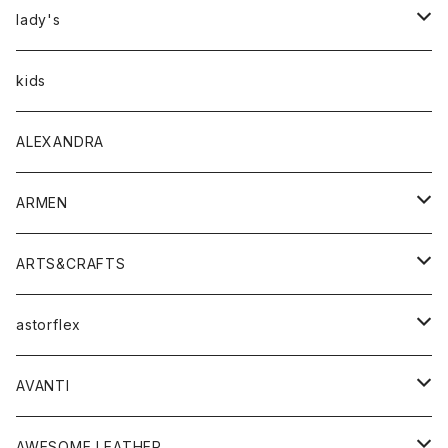
アウター
lady's
トップス
アウター
kids
Tシャツ
ボトムス
トップス
ALEXANDRA
シャツ
Tシャツ・カットソー
ボトムス
ARMEN
ニット・セーター
シャツ・ブラウス
パンツ
ワンピース・オールインワン
アウター
ARTS&CRAFTS
スウェット・パーカー
ニット・セーター
スカート
コート
バッグ
トップス
アクセサリー
astorflex
タンクトップ
パーカー・スウェット
ジャケット
ベスト
ウォレット
シューズ
ワンピース
グッズ
AVANTI
タンクトップ・キャミソール
シャツ
バッグ
靴
アクセサリー
ボトム
シャツ
AWESOME LEATHER