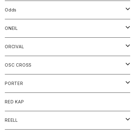
パーカー
パーカー
バック
ベルト
シャツ
ストール/マフラー
スエット
ショートパンツ
シャツ
レディース
ボトム
ボトム
Odds
ベスト
帽子
Tシャツ
帽子
フーディ
パンツ
シャツジャケット
シャツ
ショートパンツ
ショートパンツ
レディース
帽子
ONEIL
トレーナー
セーター
Tシャツ
ジーンズ
パンツ
ボトム
スカート
ORCIVAL
ベスト
Tシャツ
ボトム
パンツ
アウター
OSC CROSS
トレーナー
コート
アクセサリー
ダウンジャケット
PORTER
ベスト
ジャケット
バッグ
キッズ
カードホルダー
RED KAP
ロングスリーブＴシャツ
ダウンベスト
Tシャツ
グッズ
キーホルダー
REELL
パーカー