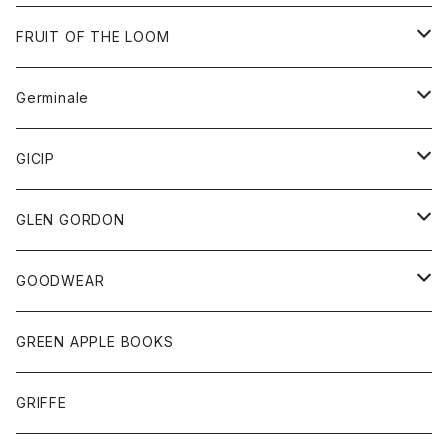
ダウンベスト
バッグ
サングラス
FRUIT OF THE LOOM
Tシャツ
アウター
Germinale
ボトム
パーカー
グッズ
靴
GICIP
ネクタイ
サンダル
トップス
トップス
GLEN GORDON
チーフ
シャツ
Tシャツ
ボトム
グッズ
GOODWEAR
タンクトップ
ショートパンツ
手袋
レディース
トップス
GREEN APPLE BOOKS
Tシャツ
スカート
スカート
Tシャツ
GRIFFE
トレーナー