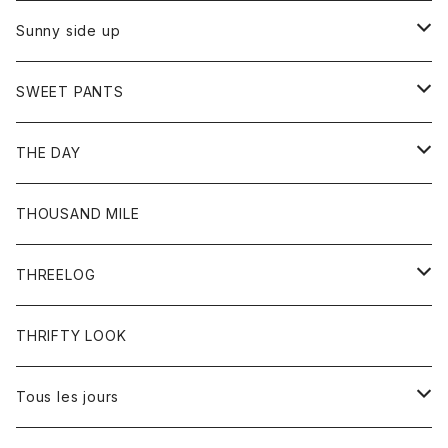
シャツ
カーディガン
オーバーオール
ブレスレット
ブーツ
Sunny side up
セーター
グローブ
リング
サンダル
アウター
SWEET PANTS
Tシャツ
Tシャツ
Ｇジャン
ボトム
ボトム
THE DAY
シャツ
ジーンズ
ショートパンツ
トップス
THOUSAND MILE
ボトム
Tシャツ
THREELOG
ワンピース
トップス
THRIFTY LOOK
コート
Tシャツ
Tous les jours