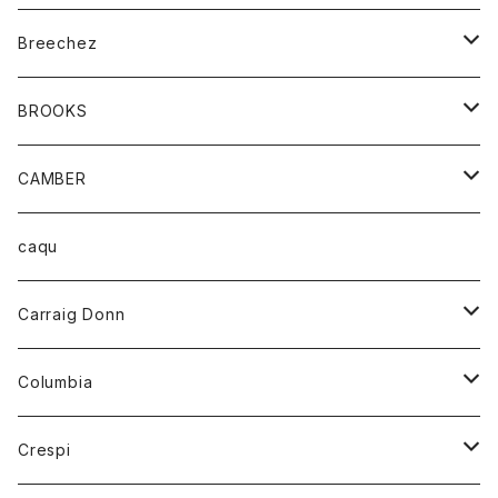
ジャケット
ベルト
Tシャツ
グッズ
Breechez
ダウンベスト
アンダーウェアー
トップス
シャツ
BROOKS
パーカー
カードホルダー
カーディガン
ボトム
グッズ
CAMBER
ブレザー
キーホルダー
ジャケット
オーバーオール
靴
レディース
トップス
caqu
靴
シャツ
ショートパンツ
オーバーオール
ハーフスリーブTシャツ
Carraig Donn
財布
セーター
ジーンズ
カーディガン
ニット
Columbia
ストール/マフラー
タンクトップ
スカート
コート
アウター
Crespi
チーフ
Tシャツ
パンツ