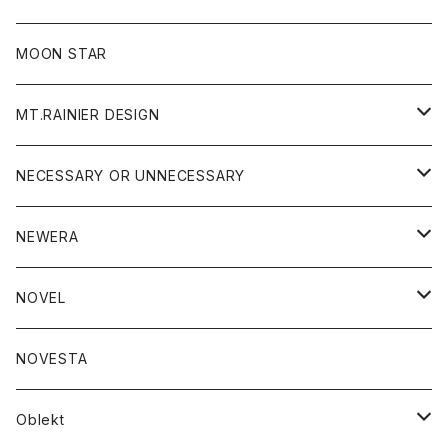
ジャケット
フリース
パンツ
帽子
MOON STAR
ニット
MT.RAINIER DESIGN
ブラウス
アウター
NECESSARY OR UNNECESSARY
コート
アクセサリー
アウター
NEWERA
ジャケット
バッグ
コート
グッズ
アクセサリー
帽子
NOVEL
ダウンジャケット
ジャケット
ウォレット
バッグ
トップス
グッズ
トップス
NOVESTA
ダウンベスト
ダウン
靴
ブレスレット
ジャケット
靴
カットソー
ボトム
トップス
ボトム
Oblekt