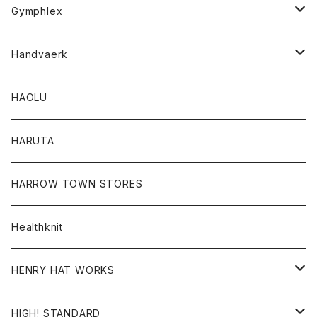
Tシャツ
Gymphlex
ロングスリーブTシャツ
アウター
Handvaerk
カーディガン
トップス
トップス
HAOLU
コート
シャツ
Tシャツ
レディース
HARUTA
ダウンジャケツト
スウェット
ロンTEE
カーディガン
ボトム
HARROW TOWN STORES
ダウンベスト
ダウンベスト
スエット
コート
パンツ
Healthknit
ジャケット
Ｔシャツ
Ｔシャツ
HENRY HAT WORKS
ワンピース
帽子
HIGH! STANDARD