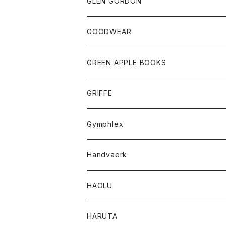
トップス
トップス
GLEN GORDON
チーフ
シャツ
Tシャツ
ボトム
グッズ
GOODWEAR
タンクトップ
ショートパンツ
手袋
レディース
トップス
GREEN APPLE BOOKS
Tシャツ
スカート
スカート
Tシャツ
GRIFFE
トレーナー
Tシャツ
Gymphlex
ロングスリーブTシャツ
アウター
Handvaerk
カーディガン
トップス
トップス
HAOLU
コート
シャツ
Tシャツ
レディース
HARUTA