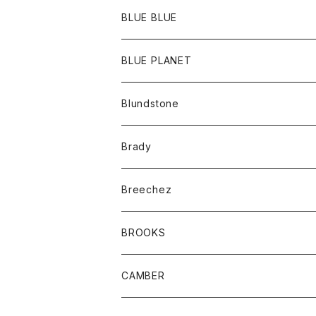
ポーチ
Ｔシャツ
ポトム
BLUE BLUE
パンツ
アウター
BLUE PLANET
カーディガン
アクセサリー
サングラス
Blundstone
コート
バッグ
キッズ
Brady
ジャケット
ベルト
Tシャツ
グッズ
Breechez
ダウンベスト
アンダーウェアー
トップス
シャツ
BROOKS
パーカー
カードホルダー
カーディガン
ボトム
グッズ
CAMBER
ブレザー
キーホルダー
ジャケット
オーバーオール
靴