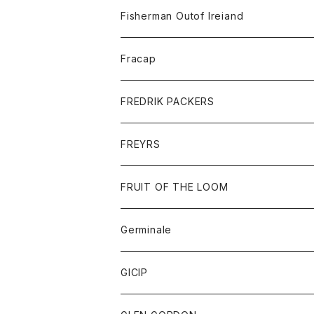
トレーナー
ロングスリーブTシャツ
ジャケット
帽子
Fisherman Outof Ireiand
ポロシャツ
シャツ
ニット
Fracap
ショートパンツ
グッズ
FREDRIK PACKERS
ダウンジャケット
靴
アクセサリー
FREYRS
ダウンベスト
バッグ
サングラス
FRUIT OF THE LOOM
Tシャツ
アウター
Germinale
ボトム
パーカー
グッズ
靴
GICIP
ネクタイ
サンダル