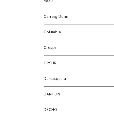
レディース
トップス
caqu
靴
シャツ
ショートパンツ
オーバーオール
ハーフスリーブTシャツ
Carraig Donn
財布
セーター
ジーンズ
カーディガン
ニット
Columbia
ストール/マフラー
タンクトップ
スカート
コート
アウター
Crespi
チーフ
Tシャツ
パンツ
シャツ
ジャケット
ジャケット
CRSHR
バンダナ
トレーナー
スカート
ワンピース
キャップ
Damasquina
ネクタイ
パーカー
チュニック
ブラウス
ウォレット
DANTON
帽子
ベスト
Tシャツ
カードケース
アウター
DECHO