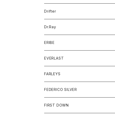
ポロシャツ
パーカー
コート
バッグ
アクセサリー
帽子
Drifter
ロングスリーブTシャツ
ワンピース
ジャケット
バッグ
キッズ
Dr.Ray
ボトム
ダウンジャケット
シャツ
グッズ
ERIBE
ジャケット
ダウンベスト
Tシャツ
帽子
トップス
ニット
EVERLAST
ベスト
ベスト
シャツ
ボトム
トップス
FARLEYS
フリース
セーター
ショートパンツ
ジャケット
レディース
ボトム
FEDERICO SILVER
Tシャツ
パンツ
スエットシャツ
コート
スエットパンツ
グッズ
アクセサリー
FIRST DOWN