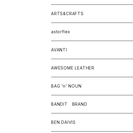
ニット・セーター
シャツ・ブラウス
パンツ
ワンピース・オールインワン
アウター
ARTS&CRAFTS
スウェット・パーカー
ニット・セーター
スカート
コート
バッグ
トップス
アクセサリー
astorflex
タンクトップ
パーカー・スウェット
ジャケット
ベスト
ウォレット
シューズ
ワンピース
グッズ
AVANTI
タンクトップ・キャミソール
シャツ
バッグ
靴
アクセサリー
ボトム
シャツ
AWESOME LEATHER
スカート
その他雑貨
グッズ
アウター
BAG ‘n’ NOUN
パンツ
靴
革ジャケット
アクセサリー
BANDIT BRAND
バッグ
トップス
BEN DAIVIS