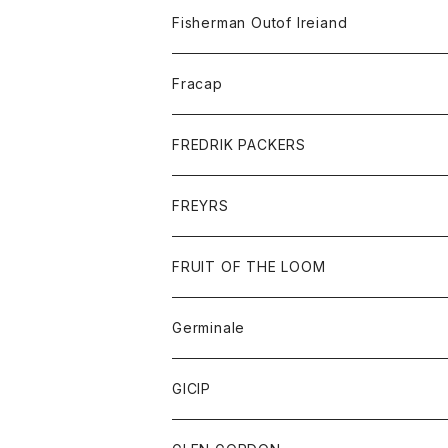
トレーナー
ロングスリーブTシャツ
ジャケット
帽子
Fisherman Outof Ireiand
ポロシャツ
シャツ
ニット
Fracap
ショートパンツ
グッズ
FREDRIK PACKERS
ダウンジャケット
靴
アクセサリー
FREYRS
ダウンベスト
バッグ
サングラス
FRUIT OF THE LOOM
Tシャツ
アウター
Germinale
ボトム
パーカー
グッズ
靴
GICIP
ネクタイ
サンダル