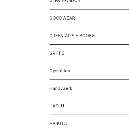
トップス
トップス
GLEN GORDON
チーフ
シャツ
Tシャツ
ボトム
グッズ
GOODWEAR
タンクトップ
ショートパンツ
手袋
レディース
トップス
GREEN APPLE BOOKS
Tシャツ
スカート
スカート
Tシャツ
GRIFFE
トレーナー
Tシャツ
Gymphlex
ロングスリーブTシャツ
アウター
Handvaerk
カーディガン
トップス
トップス
HAOLU
コート
シャツ
Tシャツ
レディース
HARUTA