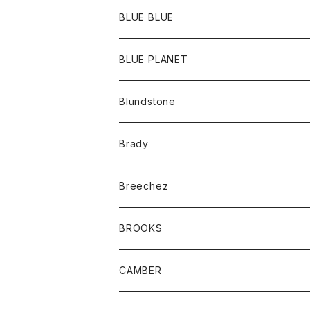
ポーチ
Ｔシャツ
ポトム
BLUE BLUE
パンツ
アウター
BLUE PLANET
カーディガン
アクセサリー
サングラス
Blundstone
コート
バッグ
キッズ
Brady
ジャケット
ベルト
Tシャツ
グッズ
Breechez
ダウンベスト
アンダーウェアー
トップス
シャツ
BROOKS
パーカー
カードホルダー
カーディガン
ボトム
グッズ
CAMBER
ブレザー
キーホルダー
ジャケット
オーバーオール
靴