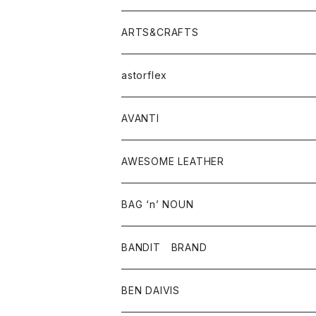
ニット・セーター
シャツ・ブラウス
パンツ
ワンピース・オールインワン
アウター
ARTS&CRAFTS
スウェット・パーカー
ニット・セーター
スカート
コート
バッグ
トップス
アクセサリー
astorflex
タンクトップ
パーカー・スウェット
ジャケット
ベスト
ウォレット
シューズ
ワンピース
グッズ
AVANTI
タンクトップ・キャミソール
シャツ
バッグ
靴
アクセサリー
ボトム
シャツ
AWESOME LEATHER
スカート
その他雑貨
グッズ
アウター
BAG ‘n’ NOUN
パンツ
靴
革ジャケット
アクセサリー
BANDIT BRAND
バッグ
トップス
BEN DAIVIS