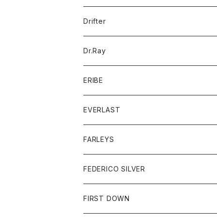
ポロシャツ
パーカー
コート
バッグ
アクセサリー
帽子
Drifter
ロングスリーブTシャツ
ワンピース
ジャケット
バッグ
キッズ
Dr.Ray
ボトム
ダウンジャケット
シャツ
グッズ
ERIBE
ジャケット
ダウンベスト
Tシャツ
帽子
トップス
ニット
EVERLAST
ベスト
ベスト
シャツ
ボトム
トップス
FARLEYS
フリース
セーター
ショートパンツ
ジャケット
レディース
ボトム
FEDERICO SILVER
Tシャツ
パンツ
スエットシャツ
コート
スエットパンツ
グッズ
アクセサリー
FIRST DOWN