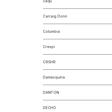
レディース
トップス
caqu
靴
シャツ
ショートパンツ
オーバーオール
ハーフスリーブTシャツ
Carraig Donn
財布
セーター
ジーンズ
カーディガン
ニット
Columbia
ストール/マフラー
タンクトップ
スカート
コート
アウター
Crespi
チーフ
Tシャツ
パンツ
シャツ
ジャケット
ジャケット
CRSHR
バンダナ
トレーナー
スカート
ワンピース
キャップ
Damasquina
ネクタイ
パーカー
チュニック
ブラウス
ウォレット
DANTON
帽子
ベスト
Tシャツ
カードケース
アウター
DECHO