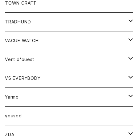
トップス
TOWN CRAFT
レディース
TRADHUND
カットソー
セーター
VAGUE WATCH
ベスト
時計
Vent d'ouest
ボトム
VS EVERYBODY
スカート
トップス
トップス
Yarmo
パンツ
ベスト
Ｔシャツ
アウター
yoused
コート
小物
ZDA