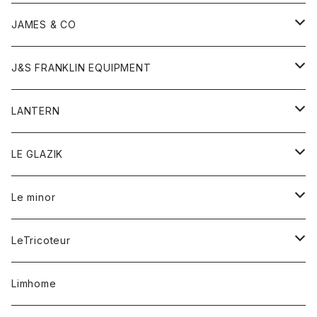
ダウンベスト
ネックレス
ジャケット
ロンパース
アンダーウェア
靴
トップス
トップス
キッズ
Tシャツ
JAMES & CO
パーカー
バッグ
ダウンベスト
靴
ストール
カーディガン
カットソー
トレーナー
ボトム
ボトム
トップス
帽子
ボトム
J&S FRANKLIN EQUIPMENT
ブレザー
ブレスレット
パーカー
グローブ
バンダナ
ジャケット
シャツ
オーバーオール
オーバーオール
Gジャケット
レディース
レディース
帽子
アウター
LANTERN
フリース
ベルト
ストール/マフラー
帽子
シャツ
セーター
ショートパンツ
ショートパンツ
スウェット
アウター
オーバーオール
ワンピース
アウター
LE GLAZIK
マフラー
バック
スウェットシャツ
Tシャツ
ジーンズ
スカート
カーディガン
シャツ
ワンピース
Tシャツ
レディース
Le minor
リング
帽子
ストレッチフライス
トレーナー
スウェットパンツ
パンツ
コート
コート
ボトム
LeTricoteur
バンダナ
セーター
ベスト
スカート
シャツ
シャツ
スカート
レディース
カーディガン
Limhome
タンクトップ
パンツ
スウェット