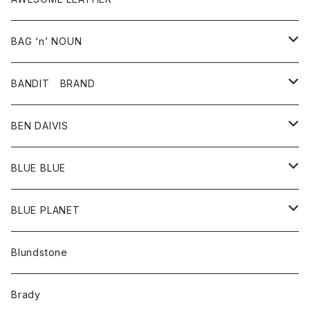
スカート
その他雑貨
グッズ
アウター
BAG ‘n’ NOUN
パンツ
靴
革ジャケット
アクセサリー
BANDIT BRAND
バッグ
トップス
BEN DAIVIS
ポーチ
Ｔシャツ
ポトム
BLUE BLUE
パンツ
アウター
BLUE PLANET
カーディガン
アクセサリー
サングラス
Blundstone
コート
バッグ
キッズ
Brady