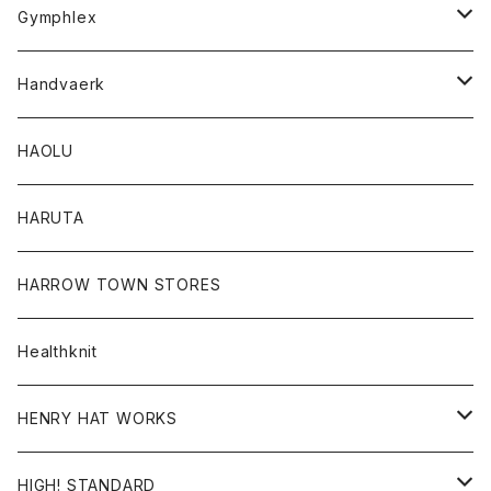
Tシャツ
Gymphlex
ロングスリーブTシャツ
アウター
Handvaerk
カーディガン
トップス
トップス
HAOLU
コート
シャツ
Tシャツ
レディース
HARUTA
ダウンジャケツト
スウェット
ロンTEE
カーディガン
ボトム
HARROW TOWN STORES
ダウンベスト
ダウンベスト
スエット
コート
パンツ
Healthknit
ジャケット
Ｔシャツ
Ｔシャツ
HENRY HAT WORKS
ワンピース
帽子
HIGH! STANDARD