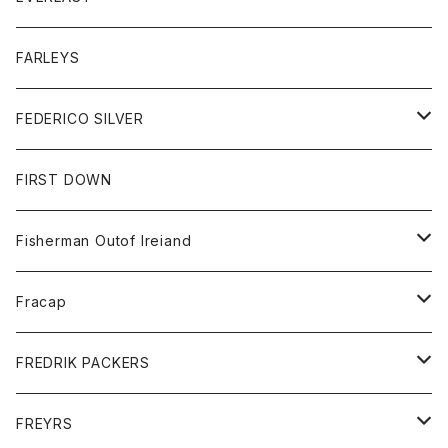
ベスト
ベスト
シャツ
ボトム
トップス
FARLEYS
フリース
セーター
ショートパンツ
ジャケット
レディース
ボトム
FEDERICO SILVER
Tシャツ
パンツ
スエットシャツ
コート
スエットパンツ
グッズ
アクセサリー
FIRST DOWN
トレーナー
ロングスリーブTシャツ
ジャケット
帽子
Fisherman Outof Ireiand
ポロシャツ
シャツ
ニット
Fracap
ショートパンツ
グッズ
FREDRIK PACKERS
ダウンジャケット
靴
アクセサリー
FREYRS