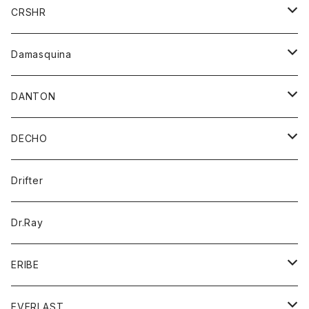
シャツ
ジャケット
ジャケット
CRSHR
バンダナ
トレーナー
スカート
ワンピース
キャップ
Damasquina
ネクタイ
パーカー
チュニック
ブラウス
ウォレット
DANTON
帽子
ベスト
Tシャツ
カードケース
アウター
DECHO
ポロシャツ
パーカー
コート
バッグ
アクセサリー
帽子
Drifter
ロングスリーブTシャツ
ワンピース
ジャケット
バッグ
キッズ
Dr.Ray
ボトム
ダウンジャケット
シャツ
グッズ
ERIBE
ジャケット
ダウンベスト
Tシャツ
帽子
トップス
ニット
EVERLAST