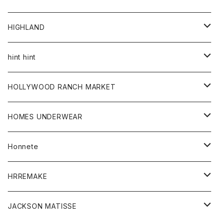
アウター
HIGHLAND
ジャケット
トップス
帽子
hint hint
シャツ
ボトム
ストール
HOLLYWOOD RANCH MARKET
カーディガン
グッズ
アウター
HOMES UNDERWEAR
Tシャツ
帽子
カーディガン
アクセサリー
アウター
Honnete
コート
ウォレット
カーディガン
キッズ
キッズ
ブラウス
HRREMAKE
ジャケット
ストール
コート
Tシャツ
Tシャツ
グッズ
グッズ
ワンピース
バック
JACKSON MATISSE