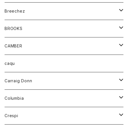
ジャケット
ベルト
Tシャツ
グッズ
Breechez
ダウンベスト
アンダーウェアー
トップス
シャツ
BROOKS
パーカー
カードホルダー
カーディガン
ボトム
グッズ
CAMBER
ブレザー
キーホルダー
ジャケット
オーバーオール
靴
レディース
トップス
caqu
靴
シャツ
ショートパンツ
オーバーオール
ハーフスリーブTシャツ
Carraig Donn
財布
セーター
ジーンズ
カーディガン
ニット
Columbia
ストール/マフラー
タンクトップ
スカート
コート
アウター
Crespi
チーフ
Tシャツ
パンツ