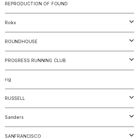
帽子
靴
トップス
財布
パンツ
REPRODUCTION OF FOUND
ロングスリーブカットソー
バック
カットソー
ショートパンツ
ボトムス
バック
Rokx
帽子
カーディガン
ショートパンツ
レディース
ボトム
ROUNDHOUSE
シャツ
パンツ
カットソー
エプロン
PROGRESS RUNNING CLUB
セーター
コート
キッズ
トップス
rig
Tシャツ
ジャケット
オーバーオール
Tシャツ
ボトム
グッズ
RUSSELL
トレーナー
シャツ
ペインターパンツ
帽子
アウター
Sanders
ニット
セーター
コート
スカート
グッズ
SANFRANCISCO