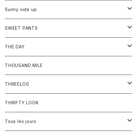
シャツ
カーディガン
オーバーオール
ブレスレット
ブーツ
Sunny side up
セーター
グローブ
リング
サンダル
アウター
SWEET PANTS
Tシャツ
Tシャツ
Ｇジャン
ボトム
ボトム
THE DAY
シャツ
ジーンズ
ショートパンツ
トップス
THOUSAND MILE
ボトム
Tシャツ
THREELOG
ワンピース
トップス
THRIFTY LOOK
コート
Tシャツ
Tous les jours