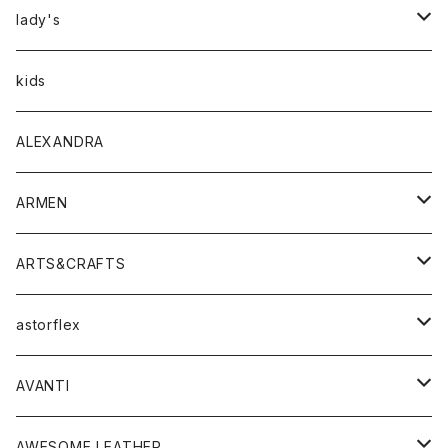
アウター
lady's
トップス
アウター
kids
Tシャツ
ボトムス
トップス
ALEXANDRA
シャツ
Tシャツ・カットソー
ボトムス
ARMEN
ニット・セーター
シャツ・ブラウス
パンツ
ワンピース・オールインワン
アウター
ARTS&CRAFTS
スウェット・パーカー
ニット・セーター
スカート
コート
バッグ
トップス
アクセサリー
astorflex
タンクトップ
パーカー・スウェット
ジャケット
ベスト
ウォレット
シューズ
ワンピース
グッズ
AVANTI
タンクトップ・キャミソール
シャツ
バッグ
靴
アクセサリー
ボトム
シャツ
AWESOME LEATHER