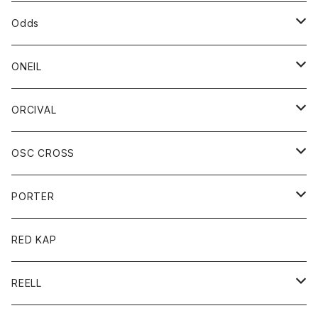
パーカー
パーカー
バック
ベルト
シャツ
ストール/マフラー
スエット
ショートパンツ
シャツ
レディース
ボトム
ボトム
Odds
ベスト
帽子
Tシャツ
帽子
フーディ
パンツ
シャツジャケット
シャツ
ショートパンツ
ショートパンツ
レディース
帽子
ONEIL
トレーナー
セーター
Tシャツ
ジーンズ
パンツ
ボトム
スカート
ORCIVAL
ベスト
Tシャツ
ボトム
パンツ
アウター
OSC CROSS
トレーナー
コート
アクセサリー
ダウンジャケット
PORTER
ベスト
ジャケット
バッグ
キッズ
カードホルダー
RED KAP
ロングスリーブＴシャツ
ダウンベスト
Tシャツ
グッズ
キーホルダー
REELL
パーカー