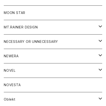
ジャケット
フリース
パンツ
帽子
MOON STAR
ニット
MT.RAINIER DESIGN
ブラウス
アウター
NECESSARY OR UNNECESSARY
コート
アクセサリー
アウター
NEWERA
ジャケット
バッグ
コート
グッズ
アクセサリー
帽子
NOVEL
ダウンジャケット
ジャケット
ウォレット
バッグ
トップス
グッズ
トップス
NOVESTA
ダウンベスト
ダウン
靴
ブレスレット
ジャケット
靴
カットソー
ボトム
トップス
ボトム
Oblekt