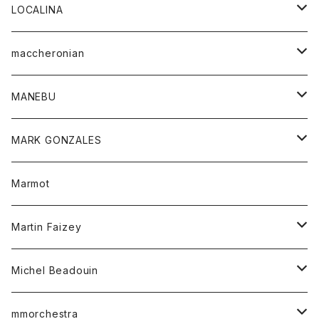
ジャケット
パンツ
アウター
トップス
LOCALINA
Tシャツ
スカート
スカート
カットソー
シャツ
ロングスリーブテーシャツ
maccheronian
トレーナー
セーター
ニット
シャツ
靴
MANEBU
パーカー
チュニック
ボトム
スカート
靴
MARK GONZALES
ハーフスリーブTシャツ
Tシャツ
ワンピース
ボトム
トップス
Marmot
ブラウス
ボトム
Tシャツ
ワンピース
Tシャツ
Martin Faizey
ベスト
ワンピース
ベルト
Michel Beadouin
ポロシャツ
トップス
mmorchestra
ロングスリーブTシャツ