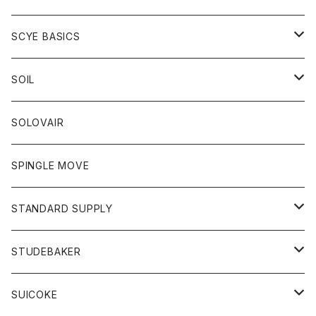
ベスト
Tシャツ
パーカー
靴
Tシャツ
アウター
SCYE BASICS
ロングスリーブＴシャツ
ボトム
カーディガン
トップス
グッズ
ボトム
SOIL
ワンピース
コート
Tシャツ
ネクタイ
ジーンズ
ボトム
アクセサリー
トップス
靴
SOLOVAIR
ジャケット
トレーナー
グローブ
チノパン
ショートパンツ
ポロシャツ
レディース
トップス
靴
ワンピース
SPINGLE MOVE
パーカー
パーカー
ストール
スカート
ベスト
スカート
カットソー
アクセサリー
ボトム
トップス
STANDARD SUPPLY
ロングスリーブTシャツ
パンツ
ジャケット
Tシャツ
カーディガン
バック
ショートパンツ
カットソー
レディース
ボトム
財布
STUDEBAKER
Tシャツ
パーカー
ジャケット
パンツ
カットソー
パンツ
バッグ
アクセサリー
SUICOKE