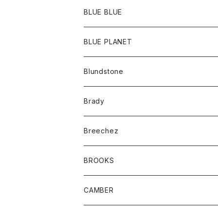
ポーチ
Ｔシャツ
ポトム
BLUE BLUE
パンツ
アウター
BLUE PLANET
カーディガン
アクセサリー
サングラス
Blundstone
コート
バッグ
キッズ
Brady
ジャケット
ベルト
Tシャツ
グッズ
Breechez
ダウンベスト
アンダーウェアー
トップス
シャツ
BROOKS
パーカー
カードホルダー
カーディガン
ボトム
グッズ
CAMBER
ブレザー
キーホルダー
ジャケット
オーバーオール
靴