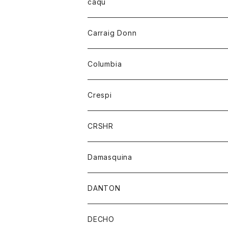
レディース
トップス
caqu
靴
シャツ
ショートパンツ
オーバーオール
ハーフスリーブTシャツ
Carraig Donn
財布
セーター
ジーンズ
カーディガン
ニット
Columbia
ストール/マフラー
タンクトップ
スカート
コート
アウター
Crespi
チーフ
Tシャツ
パンツ
シャツ
ジャケット
ジャケット
CRSHR
バンダナ
トレーナー
スカート
ワンピース
キャップ
Damasquina
ネクタイ
パーカー
チュニック
ブラウス
ウォレット
DANTON
帽子
ベスト
Tシャツ
カードケース
アウター
DECHO