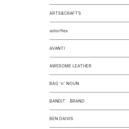
ニット・セーター
シャツ・ブラウス
パンツ
ワンピース・オールインワン
アウター
ARTS&CRAFTS
スウェット・パーカー
ニット・セーター
スカート
コート
バッグ
トップス
アクセサリー
astorflex
タンクトップ
パーカー・スウェット
ジャケット
ベスト
ウォレット
シューズ
ワンピース
グッズ
AVANTI
タンクトップ・キャミソール
シャツ
バッグ
靴
アクセサリー
ボトム
シャツ
AWESOME LEATHER
スカート
その他雑貨
グッズ
アウター
BAG ‘n’ NOUN
パンツ
靴
革ジャケット
アクセサリー
BANDIT BRAND
バッグ
トップス
BEN DAIVIS