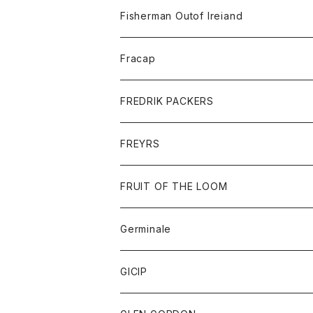
トレーナー
ロングスリーブTシャツ
ジャケット
帽子
Fisherman Outof Ireiand
ポロシャツ
シャツ
ニット
Fracap
ショートパンツ
グッズ
FREDRIK PACKERS
ダウンジャケット
靴
アクセサリー
FREYRS
ダウンベスト
バッグ
サングラス
FRUIT OF THE LOOM
Tシャツ
アウター
Germinale
ボトム
パーカー
グッズ
靴
GICIP
ネクタイ
サンダル