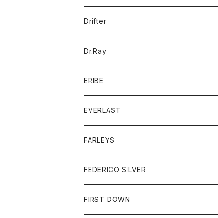
ポロシャツ
パーカー
コート
バッグ
アクセサリー
帽子
Drifter
ロングスリーブTシャツ
ワンピース
ジャケット
バッグ
キッズ
Dr.Ray
ボトム
ダウンジャケット
シャツ
グッズ
ERIBE
ジャケット
ダウンベスト
Tシャツ
帽子
トップス
ニット
EVERLAST
ベスト
ベスト
シャツ
ボトム
トップス
FARLEYS
フリース
セーター
ショートパンツ
ジャケット
レディース
ボトム
FEDERICO SILVER
Tシャツ
パンツ
スエットシャツ
コート
スエットパンツ
グッズ
アクセサリー
FIRST DOWN