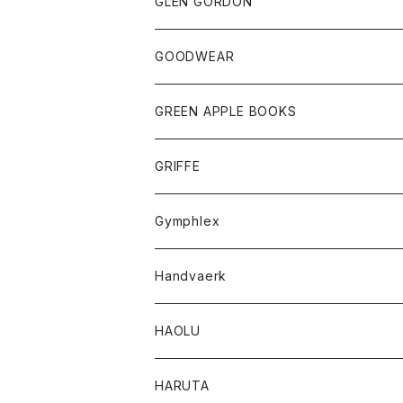
トップス
トップス
GLEN GORDON
チーフ
シャツ
Tシャツ
ボトム
グッズ
GOODWEAR
タンクトップ
ショートパンツ
手袋
レディース
トップス
GREEN APPLE BOOKS
Tシャツ
スカート
スカート
Tシャツ
GRIFFE
トレーナー
Tシャツ
Gymphlex
ロングスリーブTシャツ
アウター
Handvaerk
カーディガン
トップス
トップス
HAOLU
コート
シャツ
Tシャツ
レディース
HARUTA