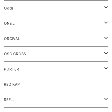
パーカー
パーカー
バック
ベルト
シャツ
ストール/マフラー
スエット
ショートパンツ
シャツ
レディース
ボトム
ボトム
Odds
ベスト
帽子
Tシャツ
帽子
フーディ
パンツ
シャツジャケット
シャツ
ショートパンツ
ショートパンツ
レディース
帽子
ONEIL
トレーナー
セーター
Tシャツ
ジーンズ
パンツ
ボトム
スカート
ORCIVAL
ベスト
Tシャツ
ボトム
パンツ
アウター
OSC CROSS
トレーナー
コート
アクセサリー
ダウンジャケット
PORTER
ベスト
ジャケット
バッグ
キッズ
カードホルダー
RED KAP
ロングスリーブＴシャツ
ダウンベスト
Tシャツ
グッズ
キーホルダー
REELL
パーカー