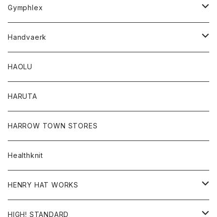
Tシャツ
Gymphlex
ロングスリーブTシャツ
アウター
Handvaerk
カーディガン
トップス
トップス
HAOLU
コート
シャツ
Tシャツ
レディース
HARUTA
ダウンジャケツト
スウェット
ロンTEE
カーディガン
ボトム
HARROW TOWN STORES
ダウンベスト
ダウンベスト
スエット
コート
パンツ
Healthknit
ジャケット
Ｔシャツ
Ｔシャツ
HENRY HAT WORKS
ワンピース
帽子
HIGH! STANDARD