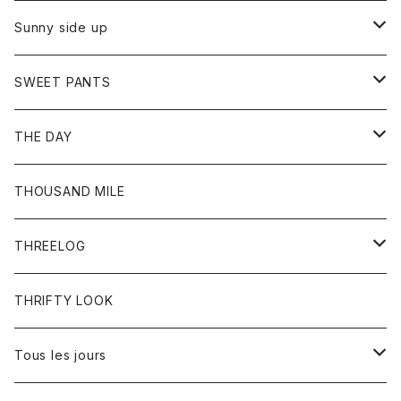
シャツ
カーディガン
オーバーオール
ブレスレット
ブーツ
Sunny side up
セーター
グローブ
リング
サンダル
アウター
SWEET PANTS
Tシャツ
Tシャツ
Ｇジャン
ボトム
ボトム
THE DAY
シャツ
ジーンズ
ショートパンツ
トップス
THOUSAND MILE
ボトム
Tシャツ
THREELOG
ワンピース
トップス
THRIFTY LOOK
コート
Tシャツ
Tous les jours