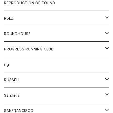
帽子
靴
トップス
財布
パンツ
REPRODUCTION OF FOUND
ロングスリーブカットソー
バック
カットソー
ショートパンツ
ボトムス
バック
Rokx
帽子
カーディガン
ショートパンツ
レディース
ボトム
ROUNDHOUSE
シャツ
パンツ
カットソー
エプロン
PROGRESS RUNNING CLUB
セーター
コート
キッズ
トップス
rig
Tシャツ
ジャケット
オーバーオール
Tシャツ
ボトム
グッズ
RUSSELL
トレーナー
シャツ
ペインターパンツ
帽子
アウター
Sanders
ニット
セーター
コート
スカート
グッズ
SANFRANCISCO