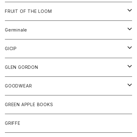
ダウンベスト
バッグ
サングラス
FRUIT OF THE LOOM
Tシャツ
アウター
Germinale
ボトム
パーカー
グッズ
靴
GICIP
ネクタイ
サンダル
トップス
トップス
GLEN GORDON
チーフ
シャツ
Tシャツ
ボトム
グッズ
GOODWEAR
タンクトップ
ショートパンツ
手袋
レディース
トップス
GREEN APPLE BOOKS
Tシャツ
スカート
スカート
Tシャツ
GRIFFE
トレーナー