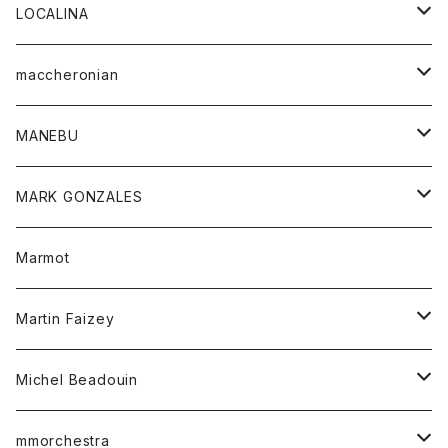
ジャケット
パンツ
アウター
トップス
LOCALINA
Tシャツ
スカート
スカート
カットソー
シャツ
ロングスリーブテーシャツ
maccheronian
トレーナー
セーター
ニット
シャツ
靴
MANEBU
パーカー
チュニック
ボトム
スカート
靴
MARK GONZALES
ハーフスリーブTシャツ
Tシャツ
ワンピース
ボトム
トップス
Marmot
ブラウス
ボトム
Tシャツ
ワンピース
Tシャツ
Martin Faizey
ベスト
ワンピース
ベルト
Michel Beadouin
ポロシャツ
トップス
mmorchestra
ロングスリーブTシャツ