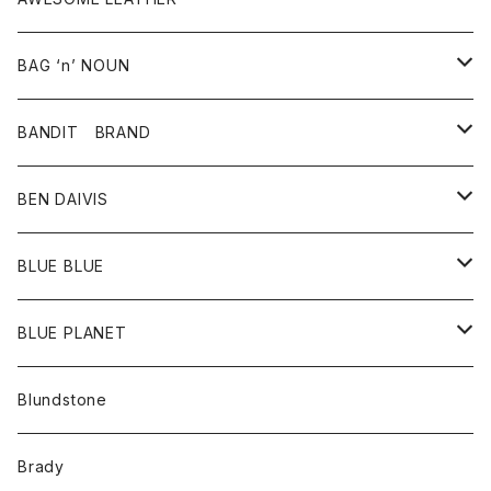
スカート
その他雑貨
グッズ
アウター
BAG ‘n’ NOUN
パンツ
靴
革ジャケット
アクセサリー
BANDIT BRAND
バッグ
トップス
BEN DAIVIS
ポーチ
Ｔシャツ
ポトム
BLUE BLUE
パンツ
アウター
BLUE PLANET
カーディガン
アクセサリー
サングラス
Blundstone
コート
バッグ
キッズ
Brady