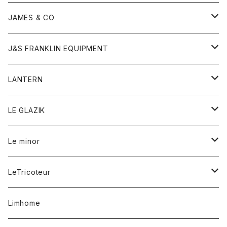
ダウンベスト
ネックレス
ジャケット
ロンパース
アンダーウェア
靴
トップス
トップス
キッズ
Tシャツ
JAMES & CO
パーカー
バッグ
ダウンベスト
靴
ストール
カーディガン
カットソー
トレーナー
ボトム
ボトム
トップス
帽子
ボトム
J&S FRANKLIN EQUIPMENT
ブレザー
ブレスレット
パーカー
グローブ
バンダナ
ジャケット
シャツ
オーバーオール
オーバーオール
Gジャケット
レディース
レディース
帽子
アウター
LANTERN
フリース
ベルト
ストール/マフラー
帽子
シャツ
セーター
ショートパンツ
ショートパンツ
スウェット
アウター
オーバーオール
ワンピース
アウター
LE GLAZIK
マフラー
バック
スウェットシャツ
Tシャツ
ジーンズ
スカート
カーディガン
シャツ
ワンピース
Tシャツ
レディース
Le minor
リング
帽子
ストレッチフライス
トレーナー
スウェットパンツ
パンツ
コート
コート
ボトム
LeTricoteur
バンダナ
セーター
ベスト
スカート
シャツ
シャツ
スカート
レディース
カーディガン
Limhome
タンクトップ
パンツ
スウェット