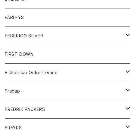
ベスト
ベスト
シャツ
ボトム
トップス
FARLEYS
フリース
セーター
ショートパンツ
ジャケット
レディース
ボトム
FEDERICO SILVER
Tシャツ
パンツ
スエットシャツ
コート
スエットパンツ
グッズ
アクセサリー
FIRST DOWN
トレーナー
ロングスリーブTシャツ
ジャケット
帽子
Fisherman Outof Ireiand
ポロシャツ
シャツ
ニット
Fracap
ショートパンツ
グッズ
FREDRIK PACKERS
ダウンジャケット
靴
アクセサリー
FREYRS