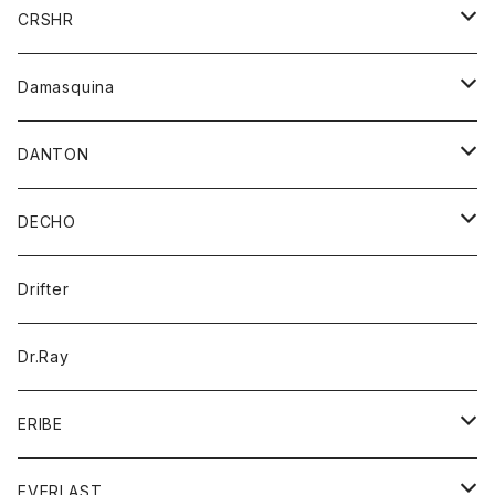
シャツ
ジャケット
ジャケット
CRSHR
バンダナ
トレーナー
スカート
ワンピース
キャップ
Damasquina
ネクタイ
パーカー
チュニック
ブラウス
ウォレット
DANTON
帽子
ベスト
Tシャツ
カードケース
アウター
DECHO
ポロシャツ
パーカー
コート
バッグ
アクセサリー
帽子
Drifter
ロングスリーブTシャツ
ワンピース
ジャケット
バッグ
キッズ
Dr.Ray
ボトム
ダウンジャケット
シャツ
グッズ
ERIBE
ジャケット
ダウンベスト
Tシャツ
帽子
トップス
ニット
EVERLAST