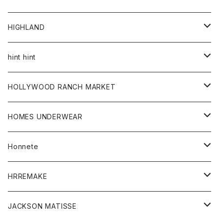
アウター
HIGHLAND
ジャケット
トップス
帽子
hint hint
シャツ
ボトム
ストール
HOLLYWOOD RANCH MARKET
カーディガン
グッズ
アウター
HOMES UNDERWEAR
Tシャツ
帽子
カーディガン
アクセサリー
アウター
Honnete
コート
ウォレット
カーディガン
キッズ
キッズ
ブラウス
HRREMAKE
ジャケット
ストール
コート
Tシャツ
Tシャツ
グッズ
グッズ
ワンピース
バック
JACKSON MATISSE