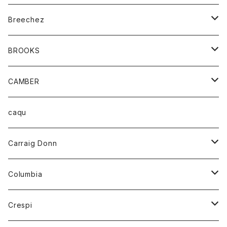
ジャケット
ベルト
Tシャツ
グッズ
Breechez
ダウンベスト
アンダーウェアー
トップス
シャツ
BROOKS
パーカー
カードホルダー
カーディガン
ボトム
グッズ
CAMBER
ブレザー
キーホルダー
ジャケット
オーバーオール
靴
レディース
トップス
caqu
靴
シャツ
ショートパンツ
オーバーオール
ハーフスリーブTシャツ
Carraig Donn
財布
セーター
ジーンズ
カーディガン
ニット
Columbia
ストール/マフラー
タンクトップ
スカート
コート
アウター
Crespi
チーフ
Tシャツ
パンツ