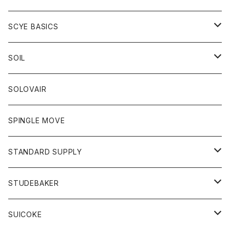
ベスト
Tシャツ
パーカー
靴
Tシャツ
アウター
SCYE BASICS
ロングスリーブＴシャツ
ボトム
カーディガン
トップス
グッズ
ボトム
SOIL
ワンピース
コート
Tシャツ
ネクタイ
ジーンズ
ボトム
アクセサリー
トップス
靴
SOLOVAIR
ジャケット
トレーナー
グローブ
チノパン
ショートパンツ
ポロシャツ
レディース
トップス
靴
ワンピース
SPINGLE MOVE
パーカー
パーカー
ストール
スカート
ベスト
スカート
カットソー
アクセサリー
ボトム
トップス
STANDARD SUPPLY
ロングスリーブTシャツ
パンツ
ジャケット
Tシャツ
カーディガン
バック
ショートパンツ
カットソー
レディース
ボトム
財布
STUDEBAKER
Tシャツ
パーカー
ジャケット
パンツ
カットソー
パンツ
バッグ
アクセサリー
SUICOKE