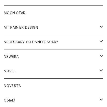
ジャケット
フリース
パンツ
帽子
MOON STAR
ニット
MT.RAINIER DESIGN
ブラウス
アウター
NECESSARY OR UNNECESSARY
コート
アクセサリー
アウター
NEWERA
ジャケット
バッグ
コート
グッズ
アクセサリー
帽子
NOVEL
ダウンジャケット
ジャケット
ウォレット
バッグ
トップス
グッズ
トップス
NOVESTA
ダウンベスト
ダウン
靴
ブレスレット
ジャケット
靴
カットソー
ボトム
トップス
ボトム
Oblekt