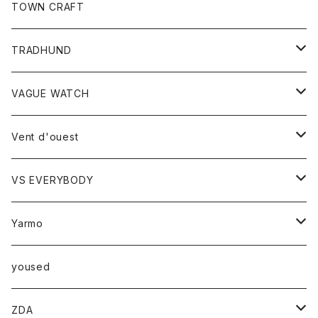
トップス
TOWN CRAFT
レディース
TRADHUND
カットソー
セーター
VAGUE WATCH
ベスト
時計
Vent d'ouest
ボトム
VS EVERYBODY
スカート
トップス
トップス
Yarmo
パンツ
ベスト
Ｔシャツ
アウター
yoused
コート
小物
ZDA