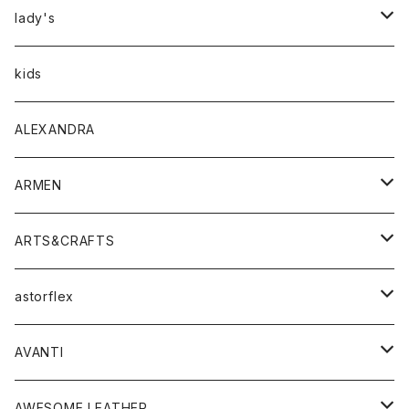
アウター
lady's
トップス
アウター
kids
Tシャツ
ボトムス
トップス
ALEXANDRA
シャツ
Tシャツ・カットソー
ボトムス
ARMEN
ニット・セーター
シャツ・ブラウス
パンツ
ワンピース・オールインワン
アウター
ARTS&CRAFTS
スウェット・パーカー
ニット・セーター
スカート
コート
バッグ
トップス
アクセサリー
astorflex
タンクトップ
パーカー・スウェット
ジャケット
ベスト
ウォレット
シューズ
ワンピース
グッズ
AVANTI
タンクトップ・キャミソール
シャツ
バッグ
靴
アクセサリー
ボトム
シャツ
AWESOME LEATHER