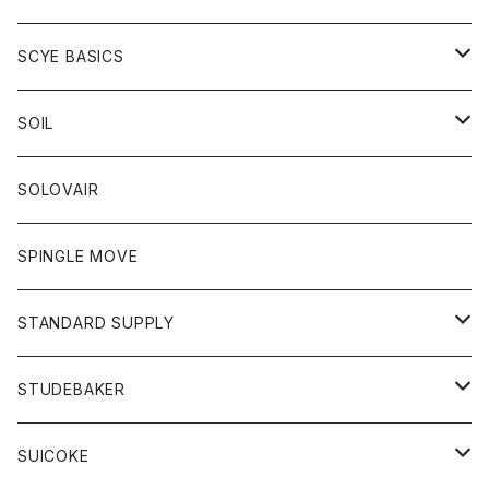
ベスト
Tシャツ
パーカー
靴
Tシャツ
アウター
SCYE BASICS
ロングスリーブＴシャツ
ボトム
カーディガン
トップス
グッズ
ボトム
SOIL
ワンピース
コート
Tシャツ
ネクタイ
ジーンズ
ボトム
アクセサリー
トップス
靴
SOLOVAIR
ジャケット
トレーナー
グローブ
チノパン
ショートパンツ
ポロシャツ
レディース
トップス
靴
ワンピース
SPINGLE MOVE
パーカー
パーカー
ストール
スカート
ベスト
スカート
カットソー
アクセサリー
ボトム
トップス
STANDARD SUPPLY
ロングスリーブTシャツ
パンツ
ジャケット
Tシャツ
カーディガン
バック
ショートパンツ
カットソー
レディース
ボトム
財布
STUDEBAKER
Tシャツ
パーカー
ジャケット
パンツ
カットソー
パンツ
バッグ
アクセサリー
SUICOKE