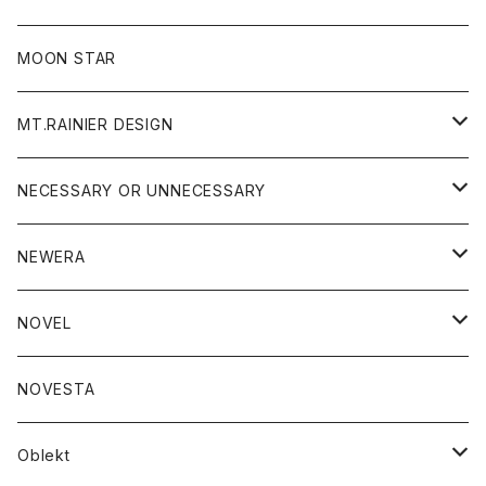
ジャケット
フリース
パンツ
帽子
MOON STAR
ニット
MT.RAINIER DESIGN
ブラウス
アウター
NECESSARY OR UNNECESSARY
コート
アクセサリー
アウター
NEWERA
ジャケット
バッグ
コート
グッズ
アクセサリー
帽子
NOVEL
ダウンジャケット
ジャケット
ウォレット
バッグ
トップス
グッズ
トップス
NOVESTA
ダウンベスト
ダウン
靴
ブレスレット
ジャケット
靴
カットソー
ボトム
トップス
ボトム
Oblekt