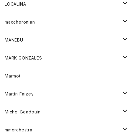
ジャケット
パンツ
アウター
トップス
LOCALINA
Tシャツ
スカート
スカート
カットソー
シャツ
ロングスリーブテーシャツ
maccheronian
トレーナー
セーター
ニット
シャツ
靴
MANEBU
パーカー
チュニック
ボトム
スカート
靴
MARK GONZALES
ハーフスリーブTシャツ
Tシャツ
ワンピース
ボトム
トップス
Marmot
ブラウス
ボトム
Tシャツ
ワンピース
Tシャツ
Martin Faizey
ベスト
ワンピース
ベルト
Michel Beadouin
ポロシャツ
トップス
mmorchestra
ロングスリーブTシャツ