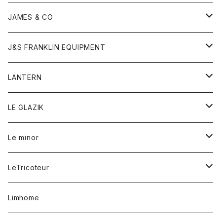
ダウンベスト
ネックレス
ジャケット
ロンパース
アンダーウェア
靴
トップス
トップス
キッズ
Tシャツ
JAMES & CO
パーカー
バッグ
ダウンベスト
靴
ストール
カーディガン
カットソー
トレーナー
ボトム
ボトム
トップス
帽子
ボトム
J&S FRANKLIN EQUIPMENT
ブレザー
ブレスレット
パーカー
グローブ
バンダナ
ジャケット
シャツ
オーバーオール
オーバーオール
Gジャケット
レディース
レディース
帽子
アウター
LANTERN
フリース
ベルト
ストール/マフラー
帽子
シャツ
セーター
ショートパンツ
ショートパンツ
スウェット
アウター
オーバーオール
ワンピース
アウター
LE GLAZIK
マフラー
バック
スウェットシャツ
Tシャツ
ジーンズ
スカート
カーディガン
シャツ
ワンピース
Tシャツ
レディース
Le minor
リング
帽子
ストレッチフライス
トレーナー
スウェットパンツ
パンツ
コート
コート
ボトム
LeTricoteur
バンダナ
セーター
ベスト
スカート
シャツ
シャツ
スカート
レディース
カーディガン
Limhome
タンクトップ
パンツ
スウェット