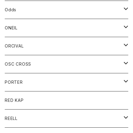
パーカー
パーカー
バック
ベルト
シャツ
ストール/マフラー
スエット
ショートパンツ
シャツ
レディース
ボトム
ボトム
Odds
ベスト
帽子
Tシャツ
帽子
フーディ
パンツ
シャツジャケット
シャツ
ショートパンツ
ショートパンツ
レディース
帽子
ONEIL
トレーナー
セーター
Tシャツ
ジーンズ
パンツ
ボトム
スカート
ORCIVAL
ベスト
Tシャツ
ボトム
パンツ
アウター
OSC CROSS
トレーナー
コート
アクセサリー
ダウンジャケット
PORTER
ベスト
ジャケット
バッグ
キッズ
カードホルダー
RED KAP
ロングスリーブＴシャツ
ダウンベスト
Tシャツ
グッズ
キーホルダー
REELL
パーカー