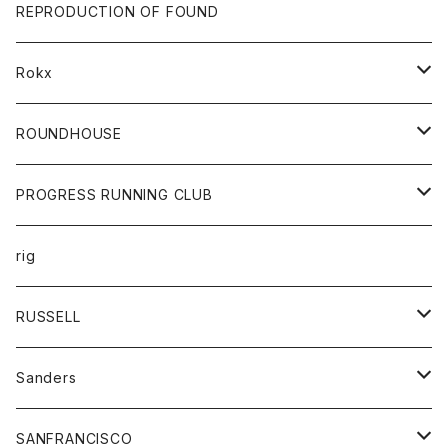
帽子
靴
トップス
財布
パンツ
REPRODUCTION OF FOUND
ロングスリーブカットソー
バック
カットソー
ショートパンツ
ボトムス
バック
Rokx
帽子
カーディガン
ショートパンツ
レディース
ボトム
ROUNDHOUSE
シャツ
パンツ
カットソー
エプロン
PROGRESS RUNNING CLUB
セーター
コート
キッズ
トップス
rig
Tシャツ
ジャケット
オーバーオール
Tシャツ
ボトム
グッズ
RUSSELL
トレーナー
シャツ
ペインターパンツ
帽子
アウター
Sanders
ニット
セーター
コート
スカート
グッズ
SANFRANCISCO