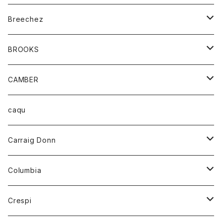
ジャケット
ベルト
Tシャツ
グッズ
Breechez
ダウンベスト
アンダーウェアー
トップス
シャツ
BROOKS
パーカー
カードホルダー
カーディガン
ボトム
グッズ
CAMBER
ブレザー
キーホルダー
ジャケット
オーバーオール
靴
レディース
トップス
caqu
靴
シャツ
ショートパンツ
オーバーオール
ハーフスリーブTシャツ
Carraig Donn
財布
セーター
ジーンズ
カーディガン
ニット
Columbia
ストール/マフラー
タンクトップ
スカート
コート
アウター
Crespi
チーフ
Tシャツ
パンツ