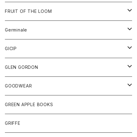
ダウンベスト
バッグ
サングラス
FRUIT OF THE LOOM
Tシャツ
アウター
Germinale
ボトム
パーカー
グッズ
靴
GICIP
ネクタイ
サンダル
トップス
トップス
GLEN GORDON
チーフ
シャツ
Tシャツ
ボトム
グッズ
GOODWEAR
タンクトップ
ショートパンツ
手袋
レディース
トップス
GREEN APPLE BOOKS
Tシャツ
スカート
スカート
Tシャツ
GRIFFE
トレーナー