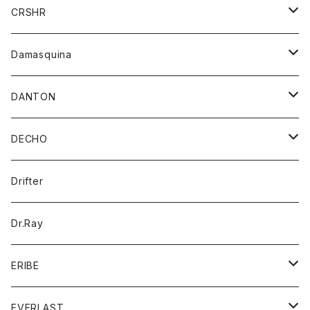
シャツ
ジャケット
ジャケット
CRSHR
バンダナ
トレーナー
スカート
ワンピース
キャップ
Damasquina
ネクタイ
パーカー
チュニック
ブラウス
ウォレット
DANTON
帽子
ベスト
Tシャツ
カードケース
アウター
DECHO
ポロシャツ
パーカー
コート
バッグ
アクセサリー
帽子
Drifter
ロングスリーブTシャツ
ワンピース
ジャケット
バッグ
キッズ
Dr.Ray
ボトム
ダウンジャケット
シャツ
グッズ
ERIBE
ジャケット
ダウンベスト
Tシャツ
帽子
トップス
ニット
EVERLAST