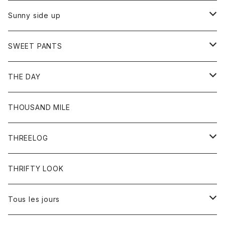
シャツ
カーディガン
オーバーオール
ブレスレット
ブーツ
Sunny side up
セーター
グローブ
リング
サンダル
アウター
SWEET PANTS
Tシャツ
Tシャツ
Ｇジャン
ボトム
ボトム
THE DAY
シャツ
ジーンズ
ショートパンツ
トップス
THOUSAND MILE
ボトム
Tシャツ
THREELOG
ワンピース
トップス
THRIFTY LOOK
コート
Tシャツ
Tous les jours