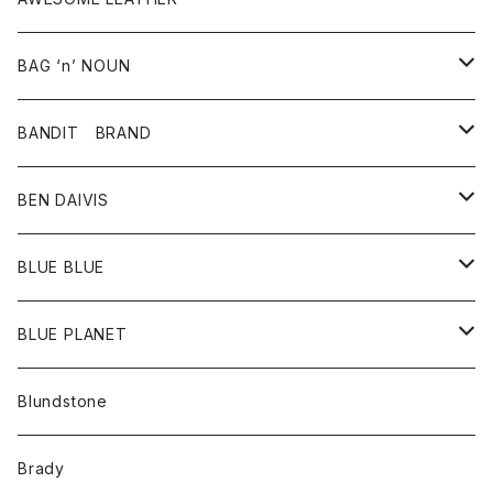
スカート
その他雑貨
グッズ
アウター
BAG ‘n’ NOUN
パンツ
靴
革ジャケット
アクセサリー
BANDIT BRAND
バッグ
トップス
BEN DAIVIS
ポーチ
Ｔシャツ
ポトム
BLUE BLUE
パンツ
アウター
BLUE PLANET
カーディガン
アクセサリー
サングラス
Blundstone
コート
バッグ
キッズ
Brady