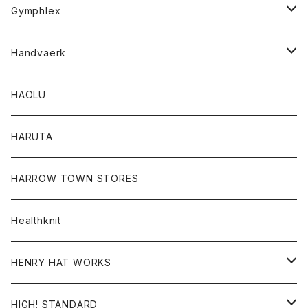
Tシャツ
Gymphlex
ロングスリーブTシャツ
アウター
Handvaerk
カーディガン
トップス
トップス
HAOLU
コート
シャツ
Tシャツ
レディース
HARUTA
ダウンジャケツト
スウェット
ロンTEE
カーディガン
ボトム
HARROW TOWN STORES
ダウンベスト
ダウンベスト
スエット
コート
パンツ
Healthknit
ジャケット
Ｔシャツ
Ｔシャツ
HENRY HAT WORKS
ワンピース
帽子
HIGH! STANDARD