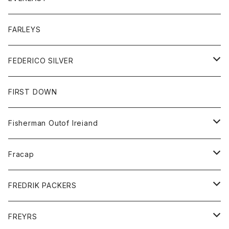
ベスト
ベスト
シャツ
ボトム
トップス
FARLEYS
フリース
セーター
ショートパンツ
ジャケット
レディース
ボトム
FEDERICO SILVER
Tシャツ
パンツ
スエットシャツ
コート
スエットパンツ
グッズ
アクセサリー
FIRST DOWN
トレーナー
ロングスリーブTシャツ
ジャケット
帽子
Fisherman Outof Ireiand
ポロシャツ
シャツ
ニット
Fracap
ショートパンツ
グッズ
FREDRIK PACKERS
ダウンジャケット
靴
アクセサリー
FREYRS