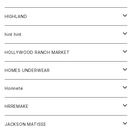
アウター
HIGHLAND
ジャケット
トップス
帽子
hint hint
シャツ
ボトム
ストール
HOLLYWOOD RANCH MARKET
カーディガン
グッズ
アウター
HOMES UNDERWEAR
Tシャツ
帽子
カーディガン
アクセサリー
アウター
Honnete
コート
ウォレット
カーディガン
キッズ
キッズ
ブラウス
HRREMAKE
ジャケット
ストール
コート
Tシャツ
Tシャツ
グッズ
グッズ
ワンピース
バック
JACKSON MATISSE