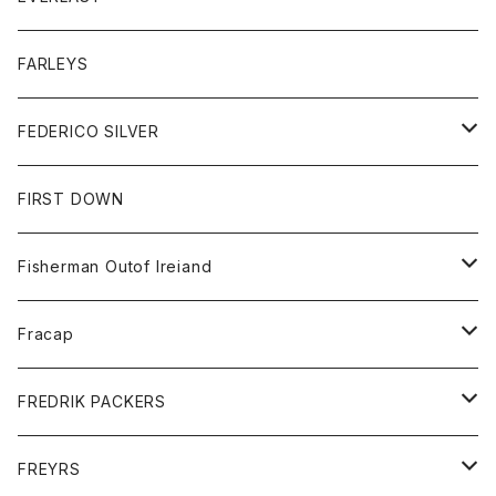
ベスト
ベスト
シャツ
ボトム
トップス
FARLEYS
フリース
セーター
ショートパンツ
ジャケット
レディース
ボトム
FEDERICO SILVER
Tシャツ
パンツ
スエットシャツ
コート
スエットパンツ
グッズ
アクセサリー
FIRST DOWN
トレーナー
ロングスリーブTシャツ
ジャケット
帽子
Fisherman Outof Ireiand
ポロシャツ
シャツ
ニット
Fracap
ショートパンツ
グッズ
FREDRIK PACKERS
ダウンジャケット
靴
アクセサリー
FREYRS