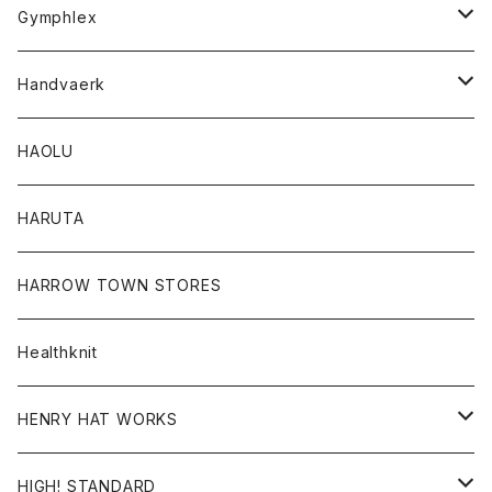
Tシャツ
Gymphlex
ロングスリーブTシャツ
アウター
Handvaerk
カーディガン
トップス
トップス
HAOLU
コート
シャツ
Tシャツ
レディース
HARUTA
ダウンジャケツト
スウェット
ロンTEE
カーディガン
ボトム
HARROW TOWN STORES
ダウンベスト
ダウンベスト
スエット
コート
パンツ
Healthknit
ジャケット
Ｔシャツ
Ｔシャツ
HENRY HAT WORKS
ワンピース
帽子
HIGH! STANDARD