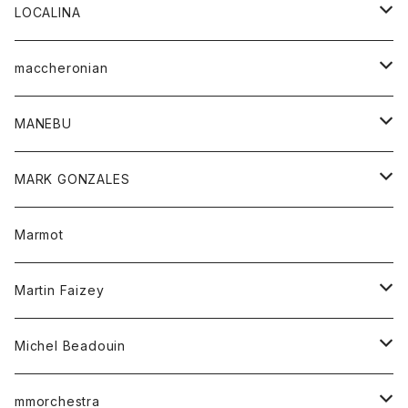
ジャケット
パンツ
アウター
トップス
LOCALINA
Tシャツ
スカート
スカート
カットソー
シャツ
ロングスリーブテーシャツ
maccheronian
トレーナー
セーター
ニット
シャツ
靴
MANEBU
パーカー
チュニック
ボトム
スカート
靴
MARK GONZALES
ハーフスリーブTシャツ
Tシャツ
ワンピース
ボトム
トップス
Marmot
ブラウス
ボトム
Tシャツ
ワンピース
Tシャツ
Martin Faizey
ベスト
ワンピース
ベルト
Michel Beadouin
ポロシャツ
トップス
mmorchestra
ロングスリーブTシャツ