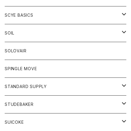
ベスト
Tシャツ
パーカー
靴
Tシャツ
アウター
SCYE BASICS
ロングスリーブＴシャツ
ボトム
カーディガン
トップス
グッズ
ボトム
SOIL
ワンピース
コート
Tシャツ
ネクタイ
ジーンズ
ボトム
アクセサリー
トップス
靴
SOLOVAIR
ジャケット
トレーナー
グローブ
チノパン
ショートパンツ
ポロシャツ
レディース
トップス
靴
ワンピース
SPINGLE MOVE
パーカー
パーカー
ストール
スカート
ベスト
スカート
カットソー
アクセサリー
ボトム
トップス
STANDARD SUPPLY
ロングスリーブTシャツ
パンツ
ジャケット
Tシャツ
カーディガン
バック
ショートパンツ
カットソー
レディース
ボトム
財布
STUDEBAKER
Tシャツ
パーカー
ジャケット
パンツ
カットソー
パンツ
バッグ
アクセサリー
SUICOKE