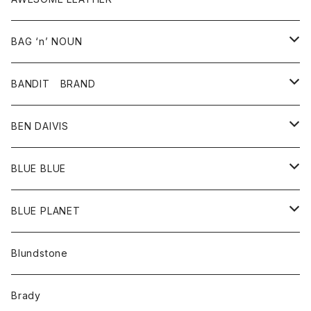
スカート
その他雑貨
グッズ
アウター
BAG ‘n’ NOUN
パンツ
靴
革ジャケット
アクセサリー
BANDIT BRAND
バッグ
トップス
BEN DAIVIS
ポーチ
Ｔシャツ
ポトム
BLUE BLUE
パンツ
アウター
BLUE PLANET
カーディガン
アクセサリー
サングラス
Blundstone
コート
バッグ
キッズ
Brady