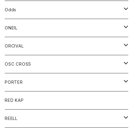
パーカー
パーカー
バック
ベルト
シャツ
ストール/マフラー
スエット
ショートパンツ
シャツ
レディース
ボトム
ボトム
Odds
ベスト
帽子
Tシャツ
帽子
フーディ
パンツ
シャツジャケット
シャツ
ショートパンツ
ショートパンツ
レディース
帽子
ONEIL
トレーナー
セーター
Tシャツ
ジーンズ
パンツ
ボトム
スカート
ORCIVAL
ベスト
Tシャツ
ボトム
パンツ
アウター
OSC CROSS
トレーナー
コート
アクセサリー
ダウンジャケット
PORTER
ベスト
ジャケット
バッグ
キッズ
カードホルダー
RED KAP
ロングスリーブＴシャツ
ダウンベスト
Tシャツ
グッズ
キーホルダー
REELL
パーカー