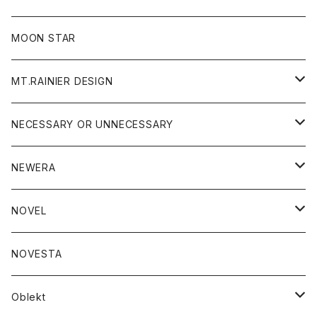
ジャケット
フリース
パンツ
帽子
MOON STAR
ニット
MT.RAINIER DESIGN
ブラウス
アウター
NECESSARY OR UNNECESSARY
コート
アクセサリー
アウター
NEWERA
ジャケット
バッグ
コート
グッズ
アクセサリー
帽子
NOVEL
ダウンジャケット
ジャケット
ウォレット
バッグ
トップス
グッズ
トップス
NOVESTA
ダウンベスト
ダウン
靴
ブレスレット
ジャケット
靴
カットソー
ボトム
トップス
ボトム
Oblekt