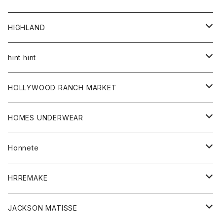
アウター
HIGHLAND
ジャケット
トップス
帽子
hint hint
シャツ
ボトム
ストール
HOLLYWOOD RANCH MARKET
カーディガン
グッズ
アウター
HOMES UNDERWEAR
Tシャツ
帽子
カーディガン
アクセサリー
アウター
Honnete
コート
ウォレット
カーディガン
キッズ
キッズ
ブラウス
HRREMAKE
ジャケット
ストール
コート
Tシャツ
Tシャツ
グッズ
グッズ
ワンピース
バック
JACKSON MATISSE