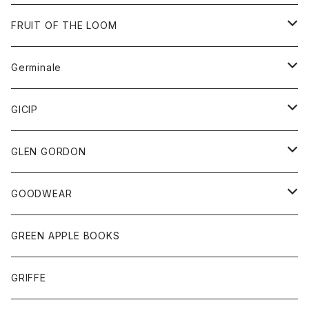
ダウンベスト
バッグ
サングラス
FRUIT OF THE LOOM
Tシャツ
アウター
Germinale
ボトム
パーカー
グッズ
靴
GICIP
ネクタイ
サンダル
トップス
トップス
GLEN GORDON
チーフ
シャツ
Tシャツ
ボトム
グッズ
GOODWEAR
タンクトップ
ショートパンツ
手袋
レディース
トップス
GREEN APPLE BOOKS
Tシャツ
スカート
スカート
Tシャツ
GRIFFE
トレーナー