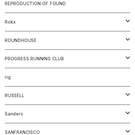
帽子
靴
トップス
財布
パンツ
REPRODUCTION OF FOUND
ロングスリーブカットソー
バック
カットソー
ショートパンツ
ボトムス
バック
Rokx
帽子
カーディガン
ショートパンツ
レディース
ボトム
ROUNDHOUSE
シャツ
パンツ
カットソー
エプロン
PROGRESS RUNNING CLUB
セーター
コート
キッズ
トップス
rig
Tシャツ
ジャケット
オーバーオール
Tシャツ
ボトム
グッズ
RUSSELL
トレーナー
シャツ
ペインターパンツ
帽子
アウター
Sanders
ニット
セーター
コート
スカート
グッズ
SANFRANCISCO