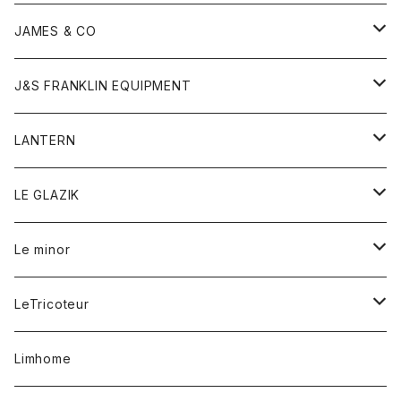
ダウンベスト
ネックレス
ジャケット
ロンパース
アンダーウェア
靴
トップス
トップス
キッズ
Tシャツ
JAMES & CO
パーカー
バッグ
ダウンベスト
靴
ストール
カーディガン
カットソー
トレーナー
ボトム
ボトム
トップス
帽子
ボトム
J&S FRANKLIN EQUIPMENT
ブレザー
ブレスレット
パーカー
グローブ
バンダナ
ジャケット
シャツ
オーバーオール
オーバーオール
Gジャケット
レディース
レディース
帽子
アウター
LANTERN
フリース
ベルト
ストール/マフラー
帽子
シャツ
セーター
ショートパンツ
ショートパンツ
スウェット
アウター
オーバーオール
ワンピース
アウター
LE GLAZIK
マフラー
バック
スウェットシャツ
Tシャツ
ジーンズ
スカート
カーディガン
シャツ
ワンピース
Tシャツ
レディース
Le minor
リング
帽子
ストレッチフライス
トレーナー
スウェットパンツ
パンツ
コート
コート
ボトム
LeTricoteur
バンダナ
セーター
ベスト
スカート
シャツ
シャツ
スカート
レディース
カーディガン
Limhome
タンクトップ
パンツ
スウェット