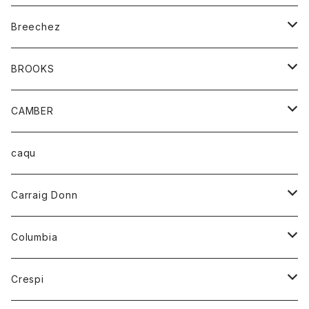
ジャケット
ベルト
Tシャツ
グッズ
Breechez
ダウンベスト
アンダーウェアー
トップス
シャツ
BROOKS
パーカー
カードホルダー
カーディガン
ボトム
グッズ
CAMBER
ブレザー
キーホルダー
ジャケット
オーバーオール
靴
レディース
トップス
caqu
靴
シャツ
ショートパンツ
オーバーオール
ハーフスリーブTシャツ
Carraig Donn
財布
セーター
ジーンズ
カーディガン
ニット
Columbia
ストール/マフラー
タンクトップ
スカート
コート
アウター
Crespi
チーフ
Tシャツ
パンツ