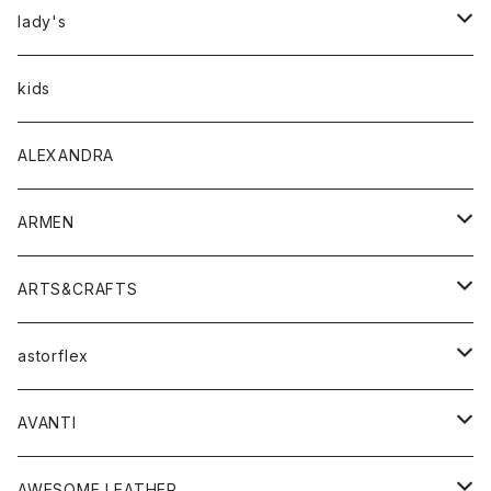
アウター
lady's
トップス
アウター
kids
Tシャツ
ボトムス
トップス
ALEXANDRA
シャツ
Tシャツ・カットソー
ボトムス
ARMEN
ニット・セーター
シャツ・ブラウス
パンツ
ワンピース・オールインワン
アウター
ARTS&CRAFTS
スウェット・パーカー
ニット・セーター
スカート
コート
バッグ
トップス
アクセサリー
astorflex
タンクトップ
パーカー・スウェット
ジャケット
ベスト
ウォレット
シューズ
ワンピース
グッズ
AVANTI
タンクトップ・キャミソール
シャツ
バッグ
靴
アクセサリー
ボトム
シャツ
AWESOME LEATHER