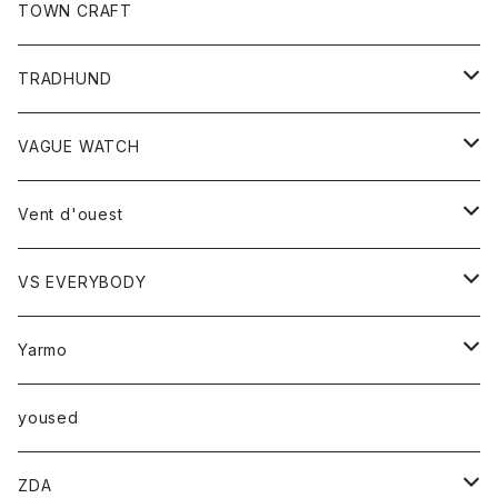
トップス
TOWN CRAFT
レディース
TRADHUND
カットソー
セーター
VAGUE WATCH
ベスト
時計
Vent d'ouest
ボトム
VS EVERYBODY
スカート
トップス
トップス
Yarmo
パンツ
ベスト
Ｔシャツ
アウター
yoused
コート
小物
ZDA