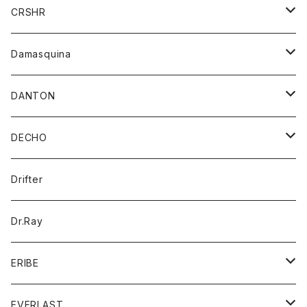
シャツ
ジャケット
ジャケット
CRSHR
バンダナ
トレーナー
スカート
ワンピース
キャップ
Damasquina
ネクタイ
パーカー
チュニック
ブラウス
ウォレット
DANTON
帽子
ベスト
Tシャツ
カードケース
アウター
DECHO
ポロシャツ
パーカー
コート
バッグ
アクセサリー
帽子
Drifter
ロングスリーブTシャツ
ワンピース
ジャケット
バッグ
キッズ
Dr.Ray
ボトム
ダウンジャケット
シャツ
グッズ
ERIBE
ジャケット
ダウンベスト
Tシャツ
帽子
トップス
ニット
EVERLAST