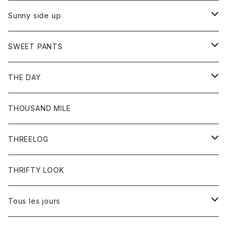
シャツ
カーディガン
オーバーオール
ブレスレット
ブーツ
Sunny side up
セーター
グローブ
リング
サンダル
アウター
SWEET PANTS
Tシャツ
Tシャツ
Ｇジャン
ボトム
ボトム
THE DAY
シャツ
ジーンズ
ショートパンツ
トップス
THOUSAND MILE
ボトム
Tシャツ
THREELOG
ワンピース
トップス
THRIFTY LOOK
コート
Tシャツ
Tous les jours