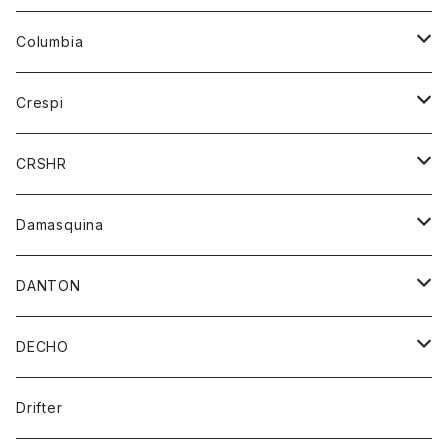
財布
セーター
ジーンズ
カーディガン
ニット
Columbia
ストール/マフラー
タンクトップ
スカート
コート
アウター
Crespi
チーフ
Tシャツ
パンツ
シャツ
ジャケット
ジャケット
CRSHR
バンダナ
トレーナー
スカート
ワンピース
キャップ
Damasquina
ネクタイ
パーカー
チュニック
ブラウス
ウォレット
DANTON
帽子
ベスト
Tシャツ
カードケース
アウター
DECHO
ポロシャツ
パーカー
コート
バッグ
アクセサリー
帽子
Drifter
ロングスリーブTシャツ
ワンピース