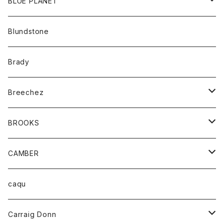
アウター
BLUE PLANET
カーディガン
アクセサリー
サングラス
Blundstone
コート
バッグ
キッズ
Brady
ジャケット
ベルト
Tシャツ
グッズ
Breechez
ダウンベスト
アンダーウェアー
トップス
シャツ
BROOKS
パーカー
カードホルダー
カーディガン
ボトム
グッズ
CAMBER
ブレザー
キーホルダー
ジャケット
オーバーオール
靴
レディース
トップス
caqu
靴
シャツ
ショートパンツ
オーバーオール
ハーフスリーブTシャツ
Carraig Donn