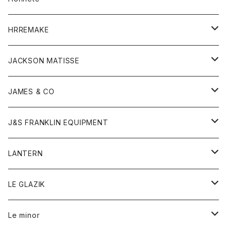
コート
ウォレット
カーディガン
キッズ
キッズ
ブラウス
HRREMAKE
ジャケット
ストール
コート
Tシャツ
Tシャツ
グッズ
グッズ
ワンピース
バック
JACKSON MATISSE
ダウンベスト
ネックレス
ジャケット
ロンパース
アンダーウェア
靴
トップス
トップス
キッズ
Tシャツ
JAMES & CO
パーカー
バッグ
ダウンベスト
靴
ストール
カーディガン
カットソー
トレーナー
ボトム
ボトム
トップス
帽子
ボトム
J&S FRANKLIN EQUIPMENT
ブレザー
ブレスレット
パーカー
グローブ
バンダナ
ジャケット
シャツ
オーバーオール
オーバーオール
Gジャケット
レディース
レディース
帽子
アウター
LANTERN
フリース
ベルト
ストール/マフラー
帽子
シャツ
セーター
ショートパンツ
ショートパンツ
スウェット
アウター
オーバーオール
ワンピース
アウター
LE GLAZIK
マフラー
バック
スウェットシャツ
Tシャツ
ジーンズ
スカート
カーディガン
シャツ
ワンピース
Tシャツ
レディース
Le minor