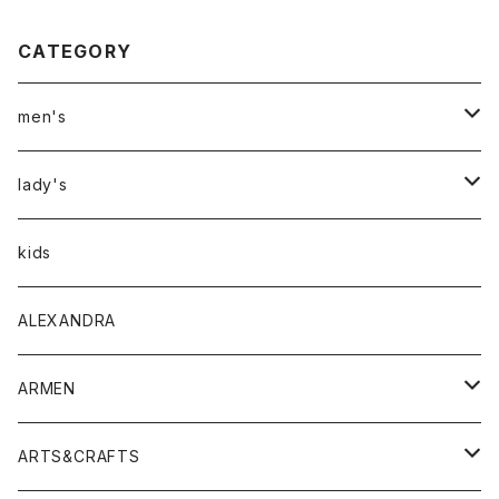
CATEGORY
men's
アウター
lady's
トップス
アウター
kids
Tシャツ
ボトムス
トップス
ALEXANDRA
シャツ
Tシャツ・カットソー
ボトムス
ARMEN
ニット・セーター
シャツ・ブラウス
パンツ
ワンピース・オールインワン
アウター
ARTS&CRAFTS