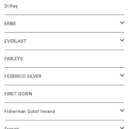
ジャケット
バッグ
キッズ
Dr.Ray
ボトム
ダウンジャケット
シャツ
グッズ
ERIBE
ジャケット
ダウンベスト
Tシャツ
帽子
トップス
ニット
EVERLAST
ベスト
ベスト
シャツ
ボトム
トップス
FARLEYS
フリース
セーター
ショートパンツ
ジャケット
レディース
ボトム
FEDERICO SILVER
Tシャツ
パンツ
スエットシャツ
コート
スエットパンツ
グッズ
アクセサリー
FIRST DOWN
トレーナー
ロングスリーブTシャツ
ジャケット
帽子
Fisherman Outof Ireiand
ポロシャツ
シャツ
ニット
Fracap