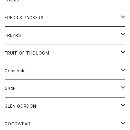
ショートパンツ
グッズ
FREDRIK PACKERS
ダウンジャケット
靴
アクセサリー
FREYRS
ダウンベスト
バッグ
サングラス
FRUIT OF THE LOOM
Tシャツ
アウター
Germinale
ボトム
パーカー
グッズ
靴
GICIP
ネクタイ
サンダル
トップス
トップス
GLEN GORDON
チーフ
シャツ
Tシャツ
ボトム
グッズ
GOODWEAR