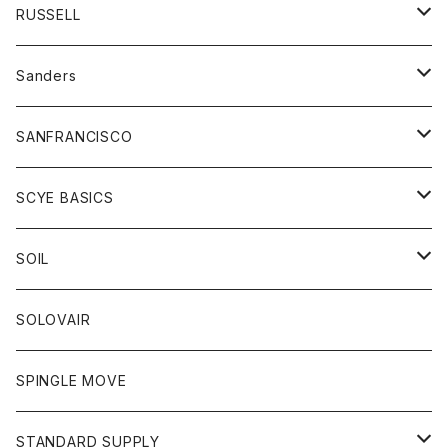
ジャケット
オーバーオール
Tシャツ
ボトム
グッズ
RUSSELL
トレーナー
シャツ
ペインターパンツ
帽子
アウター
Sanders
ニット
セーター
コート
スカート
グッズ
SANFRANCISCO
ベスト
Tシャツ
パーカー
靴
Tシャツ
アウター
SCYE BASICS
ロングスリーブＴシャツ
ボトム
カーディガン
トップス
グッズ
ボトム
SOIL
ワンピース
コート
Tシャツ
ネクタイ
ジーンズ
ボトム
アクセサリー
トップス
靴
SOLOVAIR
ジャケット
トレーナー
グローブ
チノパン
ショートパンツ
ポロシャツ
レディース
トップス
靴
ワンピース
SPINGLE MOVE
パーカー
パーカー
ストール
スカート
ベスト
スカート
カットソー
アクセサリー
ボトム
トップス
STANDARD SUPPLY