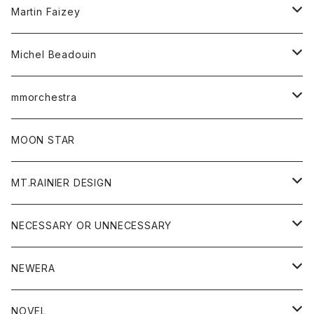
Tシャツ
Martin Faizey
ベスト
ワンピース
ベルト
Michel Beadouin
ポロシャツ
トップス
mmorchestra
ロングスリーブTシャツ
ジャケット
フリース
パンツ
帽子
MOON STAR
ニット
MT.RAINIER DESIGN
ブラウス
アウター
NECESSARY OR UNNECESSARY
コート
アクセサリー
アウター
NEWERA
ジャケット
バッグ
コート
グッズ
アクセサリー
帽子
NOVEL