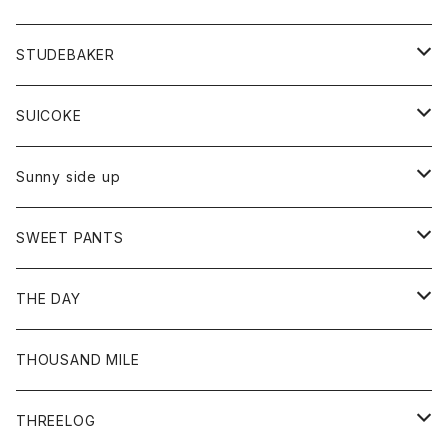
ロングスリーブTシャツ
パンツ
ジャケット
Tシャツ
カーディガン
バック
ショートパンツ
カットソー
レディース
ボトム
財布
STUDEBAKER
Tシャツ
パーカー
ジャケット
パンツ
カットソー
パンツ
バッグ
アクセサリー
SUICOKE
シャツ
カーディガン
オーバーオール
ブレスレット
ブーツ
Sunny side up
セーター
グローブ
リング
サンダル
アウター
SWEET PANTS
Tシャツ
Tシャツ
Ｇジャン
ボトム
ボトム
THE DAY
シャツ
ジーンズ
ショートパンツ
トップス
THOUSAND MILE
ボトム
Tシャツ
THREELOG