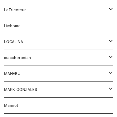
リング
帽子
ストレッチフライス
トレーナー
スウェットパンツ
パンツ
コート
コート
ボトム
LeTricoteur
バンダナ
セーター
ベスト
スカート
シャツ
シャツ
スカート
レディース
カーディガン
Limhome
タンクトップ
パンツ
スウェット
ジャケット
パンツ
アウター
トップス
LOCALINA
Tシャツ
スカート
スカート
カットソー
シャツ
ロングスリーブテーシャツ
maccheronian
トレーナー
セーター
ニット
シャツ
靴
MANEBU
パーカー
チュニック
ボトム
スカート
靴
MARK GONZALES
ハーフスリーブTシャツ
Tシャツ
ワンピース
ボトム
トップス
Marmot
ブラウス
ボトム
Tシャツ
ワンピース