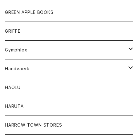
タンクトップ
ショートパンツ
手袋
レディース
トップス
GREEN APPLE BOOKS
Tシャツ
スカート
スカート
Tシャツ
GRIFFE
トレーナー
Tシャツ
Gymphlex
ロングスリーブTシャツ
アウター
Handvaerk
カーディガン
トップス
トップス
HAOLU
コート
シャツ
Tシャツ
レディース
HARUTA
ダウンジャケツト
スウェット
ロンTEE
カーディガン
ボトム
HARROW TOWN STORES