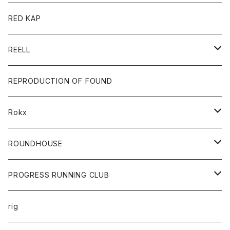
ベスト
ジャケット
バッグ
キッズ
カードホルダー
RED KAP
ロングスリーブＴシャツ
ダウンベスト
Tシャツ
グッズ
キーホルダー
REELL
パーカー
帽子
靴
トップス
財布
パンツ
REPRODUCTION OF FOUND
ロングスリーブカットソー
バック
カットソー
ショートパンツ
ボトムス
バック
Rokx
帽子
カーディガン
ショートパンツ
レディース
ボトム
ROUNDHOUSE
シャツ
パンツ
カットソー
エプロン
PROGRESS RUNNING CLUB
セーター
コート
キッズ
トップス
rig
Tシャツ