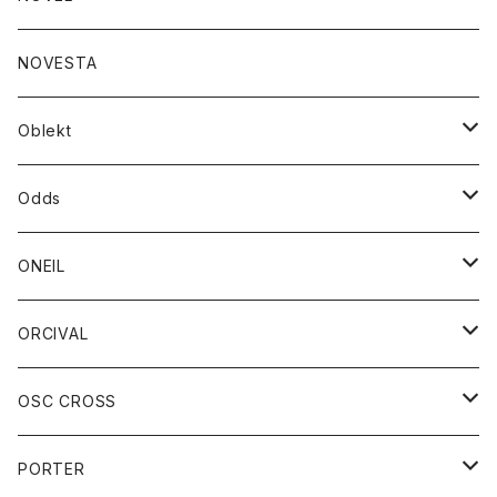
ダウンジャケット
ジャケット
ウォレット
バッグ
トップス
グッズ
トップス
NOVESTA
ダウンベスト
ダウン
靴
ブレスレット
ジャケット
靴
カットソー
ボトム
トップス
ボトム
Oblekt
パーカー
パーカー
バック
ベルト
シャツ
ストール/マフラー
スエット
ショートパンツ
シャツ
レディース
ボトム
ボトム
Odds
ベスト
帽子
Tシャツ
帽子
フーディ
パンツ
シャツジャケット
シャツ
ショートパンツ
ショートパンツ
レディース
帽子
ONEIL
トレーナー
セーター
Tシャツ
ジーンズ
パンツ
ボトム
スカート
ORCIVAL
ベスト
Tシャツ
ボトム
パンツ
アウター
OSC CROSS
トレーナー
コート
アクセサリー
ダウンジャケット
PORTER