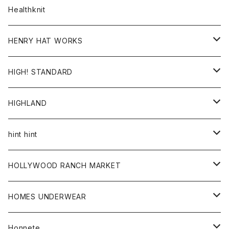
ダウンベスト
ダウンベスト
スエット
コート
パンツ
Healthknit
ジャケット
Ｔシャツ
Ｔシャツ
HENRY HAT WORKS
ワンピース
帽子
HIGH! STANDARD
アウター
HIGHLAND
ジャケット
トップス
帽子
hint hint
シャツ
ボトム
ストール
HOLLYWOOD RANCH MARKET
カーディガン
グッズ
アウター
HOMES UNDERWEAR
Tシャツ
帽子
カーディガン
アクセサリー
アウター
Honnete