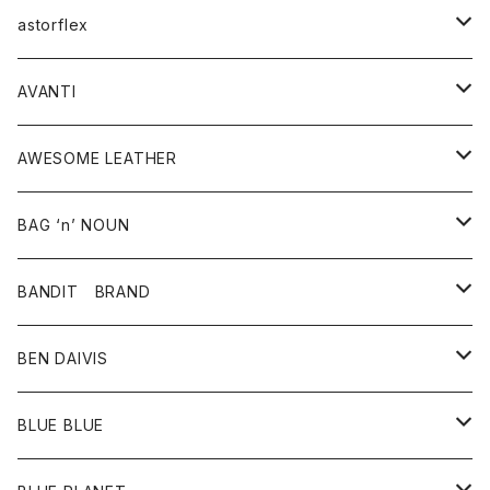
スウェット・パーカー
ニット・セーター
スカート
コート
バッグ
トップス
アクセサリー
astorflex
タンクトップ
パーカー・スウェット
ジャケット
ベスト
ウォレット
シューズ
ワンピース
グッズ
AVANTI
タンクトップ・キャミソール
シャツ
バッグ
靴
アクセサリー
ボトム
シャツ
AWESOME LEATHER
スカート
その他雑貨
グッズ
アウター
BAG ‘n’ NOUN
パンツ
靴
革ジャケット
アクセサリー
BANDIT BRAND
バッグ
トップス
BEN DAIVIS
ポーチ
Ｔシャツ
ポトム
BLUE BLUE
パンツ