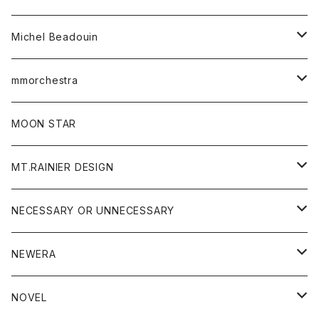
ワンピース
ベルト
Michel Beadouin
ポロシャツ
トップス
mmorchestra
ロングスリーブTシャツ
ジャケット
フリース
パンツ
帽子
MOON STAR
ニット
MT.RAINIER DESIGN
ブラウス
アウター
NECESSARY OR UNNECESSARY
コート
アクセサリー
アウター
NEWERA
ジャケット
バッグ
コート
グッズ
アクセサリー
帽子
NOVEL