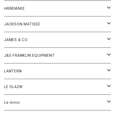
コート
ウォレット
カーディガン
キッズ
キッズ
ブラウス
HRREMAKE
ジャケット
ストール
コート
Tシャツ
Tシャツ
グッズ
グッズ
ワンピース
バック
JACKSON MATISSE
ダウンベスト
ネックレス
ジャケット
ロンパース
アンダーウェア
靴
トップス
トップス
キッズ
Tシャツ
JAMES & CO
パーカー
バッグ
ダウンベスト
靴
ストール
カーディガン
カットソー
トレーナー
ボトム
ボトム
トップス
帽子
ボトム
J&S FRANKLIN EQUIPMENT
ブレザー
ブレスレット
パーカー
グローブ
バンダナ
ジャケット
シャツ
オーバーオール
オーバーオール
Gジャケット
レディース
レディース
帽子
アウター
LANTERN
フリース
ベルト
ストール/マフラー
帽子
シャツ
セーター
ショートパンツ
ショートパンツ
スウェット
アウター
オーバーオール
ワンピース
アウター
LE GLAZIK
マフラー
バック
スウェットシャツ
Tシャツ
ジーンズ
スカート
カーディガン
シャツ
ワンピース
Tシャツ
レディース
Le minor
リング
帽子
ストレッチフライス
トレーナー
スウェットパンツ
パンツ
コート