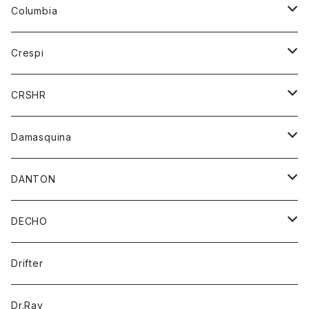
ジーンズ
カーディガン
ニット
Columbia
ストール/マフラー
タンクトップ
スカート
コート
アウター
Crespi
チーフ
Tシャツ
パンツ
シャツ
ジャケット
ジャケット
CRSHR
バンダナ
トレーナー
スカート
ワンピース
キャップ
Damasquina
ネクタイ
パーカー
チュニック
ブラウス
ウォレット
DANTON
帽子
ベスト
Tシャツ
カードケース
アウター
DECHO
ポロシャツ
パーカー
コート
バッグ
アクセサリー
帽子
Drifter
ロングスリーブTシャツ
ワンピース
ジャケット
バッグ
キッズ
Dr.Ray