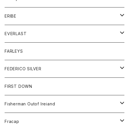
ボトム
ダウンジャケット
シャツ
グッズ
ERIBE
ジャケット
ダウンベスト
Tシャツ
帽子
トップス
ニット
EVERLAST
ベスト
ベスト
シャツ
ボトム
トップス
FARLEYS
フリース
セーター
ショートパンツ
ジャケット
レディース
ボトム
FEDERICO SILVER
Tシャツ
パンツ
スエットシャツ
コート
スエットパンツ
グッズ
アクセサリー
FIRST DOWN
トレーナー
ロングスリーブTシャツ
ジャケット
帽子
Fisherman Outof Ireiand
ポロシャツ
シャツ
ニット
Fracap