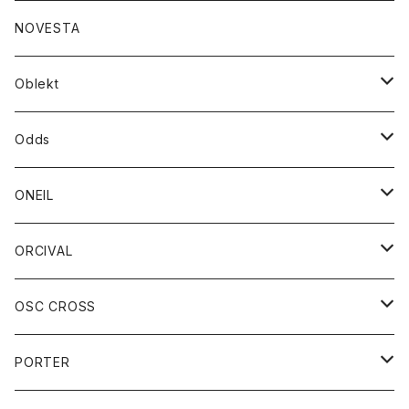
ダウンジャケット
ジャケット
ウォレット
バッグ
トップス
グッズ
トップス
NOVESTA
ダウンベスト
ダウン
靴
ブレスレット
ジャケット
靴
カットソー
ボトム
トップス
ボトム
Oblekt
パーカー
パーカー
バック
ベルト
シャツ
ストール/マフラー
スエット
ショートパンツ
シャツ
レディース
ボトム
ボトム
Odds
ベスト
帽子
Tシャツ
帽子
フーディ
パンツ
シャツジャケット
シャツ
ショートパンツ
ショートパンツ
レディース
帽子
ONEIL
トレーナー
セーター
Tシャツ
ジーンズ
パンツ
ボトム
スカート
ORCIVAL
ベスト
Tシャツ
ボトム
パンツ
アウター
OSC CROSS
トレーナー
コート
アクセサリー
ダウンジャケット
PORTER
ベスト