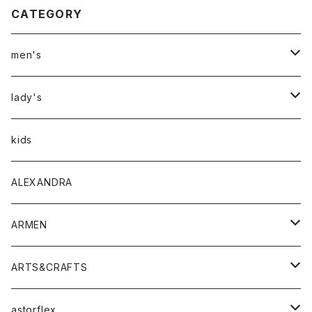
CATEGORY
men's
アウター
lady's
トップス
アウター
kids
Tシャツ
ボトムス
トップス
ALEXANDRA
シャツ
Tシャツ・カットソー
ボトムス
ARMEN
ニット・セーター
シャツ・ブラウス
パンツ
ワンピース・オールインワン
アウター
ARTS&CRAFTS
スウェット・パーカー
ニット・セーター
スカート
コート
バッグ
トップス
アクセサリー
astorflex