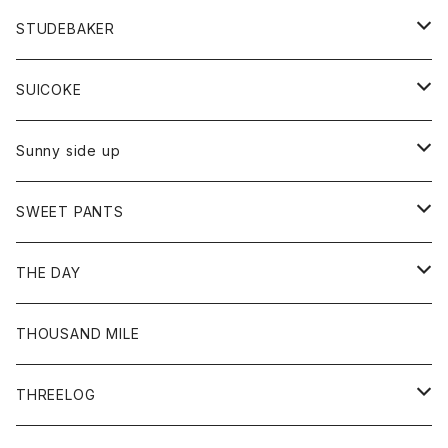
ロングスリーブTシャツ
パンツ
ジャケット
Tシャツ
カーディガン
バック
ショートパンツ
カットソー
レディース
ボトム
財布
STUDEBAKER
Tシャツ
パーカー
ジャケット
パンツ
カットソー
パンツ
バッグ
アクセサリー
SUICOKE
シャツ
カーディガン
オーバーオール
ブレスレット
ブーツ
Sunny side up
セーター
グローブ
リング
サンダル
アウター
SWEET PANTS
Tシャツ
Tシャツ
Ｇジャン
ボトム
ボトム
THE DAY
シャツ
ジーンズ
ショートパンツ
トップス
THOUSAND MILE
ボトム
Tシャツ
THREELOG
ワンピース