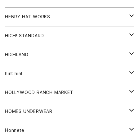
ジャケット
Ｔシャツ
Ｔシャツ
HENRY HAT WORKS
ワンピース
帽子
HIGH! STANDARD
アウター
HIGHLAND
ジャケット
トップス
帽子
hint hint
シャツ
ボトム
ストール
HOLLYWOOD RANCH MARKET
カーディガン
グッズ
アウター
HOMES UNDERWEAR
Tシャツ
帽子
カーディガン
アクセサリー
アウター
Honnete