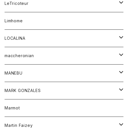
コート
ボトム
LeTricoteur
バンダナ
セーター
ベスト
スカート
シャツ
シャツ
スカート
レディース
カーディガン
Limhome
タンクトップ
パンツ
スウェット
ジャケット
パンツ
アウター
トップス
LOCALINA
Tシャツ
スカート
スカート
カットソー
シャツ
ロングスリーブテーシャツ
maccheronian
トレーナー
セーター
ニット
シャツ
靴
MANEBU
パーカー
チュニック
ボトム
スカート
靴
MARK GONZALES
ハーフスリーブTシャツ
Tシャツ
ワンピース
ボトム
トップス
Marmot
ブラウス
ボトム
Tシャツ
ワンピース
Tシャツ
Martin Faizey
ベスト