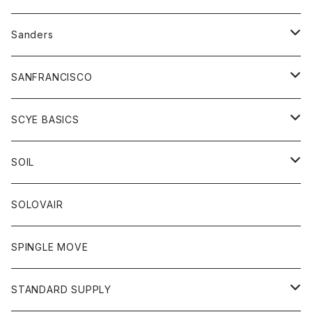
トレーナー
シャツ
ペインターパンツ
帽子
アウター
Sanders
ニット
セーター
コート
スカート
グッズ
SANFRANCISCO
ベスト
Tシャツ
パーカー
靴
Tシャツ
アウター
SCYE BASICS
ロングスリーブＴシャツ
ボトム
カーディガン
トップス
グッズ
ボトム
SOIL
ワンピース
コート
Tシャツ
ネクタイ
ジーンズ
ボトム
アクセサリー
トップス
靴
SOLOVAIR
ジャケット
トレーナー
グローブ
チノパン
ショートパンツ
ポロシャツ
レディース
トップス
靴
ワンピース
SPINGLE MOVE
パーカー
パーカー
ストール
スカート
ベスト
スカート
カットソー
アクセサリー
ボトム
トップス
STANDARD SUPPLY