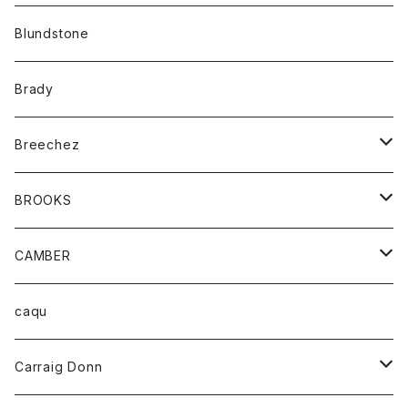
カーディガン
アクセサリー
サングラス
Blundstone
コート
バッグ
キッズ
Brady
ジャケット
ベルト
Tシャツ
グッズ
Breechez
ダウンベスト
アンダーウェアー
トップス
シャツ
BROOKS
パーカー
カードホルダー
カーディガン
ボトム
グッズ
CAMBER
ブレザー
キーホルダー
ジャケット
オーバーオール
靴
レディース
トップス
caqu
靴
シャツ
ショートパンツ
オーバーオール
ハーフスリーブTシャツ
Carraig Donn
財布
セーター