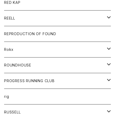
ジャケット
バッグ
キッズ
カードホルダー
RED KAP
ロングスリーブＴシャツ
ダウンベスト
Tシャツ
グッズ
キーホルダー
REELL
パーカー
帽子
靴
トップス
財布
パンツ
REPRODUCTION OF FOUND
ロングスリーブカットソー
バック
カットソー
ショートパンツ
ボトムス
バック
Rokx
帽子
カーディガン
ショートパンツ
レディース
ボトム
ROUNDHOUSE
シャツ
パンツ
カットソー
エプロン
PROGRESS RUNNING CLUB
セーター
コート
キッズ
トップス
rig
Tシャツ
ジャケット
オーバーオール
Tシャツ
ボトム
グッズ
RUSSELL