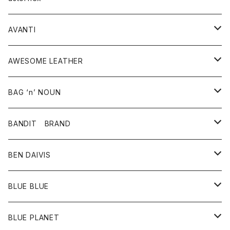
タンクトップ
パーカー・スウェット
ジャケット
ベスト
ウォレット
シューズ
ワンピース
グッズ
AVANTI
タンクトップ・キャミソール
シャツ
バッグ
靴
アクセサリー
ボトム
シャツ
AWESOME LEATHER
スカート
その他雑貨
グッズ
アウター
BAG ‘n’ NOUN
パンツ
靴
革ジャケット
アクセサリー
BANDIT BRAND
バッグ
トップス
BEN DAIVIS
ポーチ
Ｔシャツ
ポトム
BLUE BLUE
パンツ
アウター
BLUE PLANET