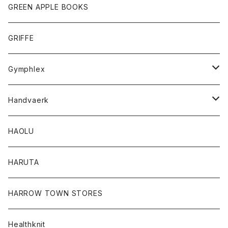
タンクトップ
ショートパンツ
手袋
レディース
トップス
GREEN APPLE BOOKS
Tシャツ
スカート
スカート
Tシャツ
GRIFFE
トレーナー
Tシャツ
Gymphlex
ロングスリーブTシャツ
アウター
Handvaerk
カーディガン
トップス
トップス
HAOLU
コート
シャツ
Tシャツ
レディース
HARUTA
ダウンジャケツト
スウェット
ロンTEE
カーディガン
ボトム
HARROW TOWN STORES
ダウンベスト
ダウンベスト
スエット
コート
パンツ
Healthknit