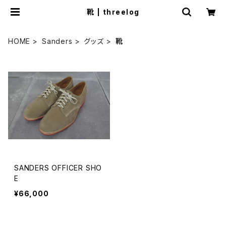
靴 | threelog
HOME
Sanders
グッズ
靴
SANDERS OFFICER SHO
E
¥66,000