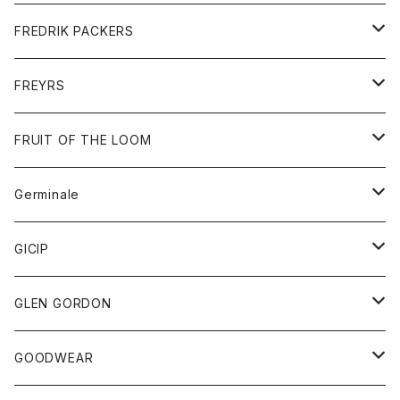
ショートパンツ
グッズ
FREDRIK PACKERS
ダウンジャケット
靴
アクセサリー
FREYRS
ダウンベスト
バッグ
サングラス
FRUIT OF THE LOOM
Tシャツ
アウター
Germinale
ボトム
パーカー
グッズ
靴
GICIP
ネクタイ
サンダル
トップス
トップス
GLEN GORDON
チーフ
シャツ
Tシャツ
ボトム
グッズ
GOODWEAR