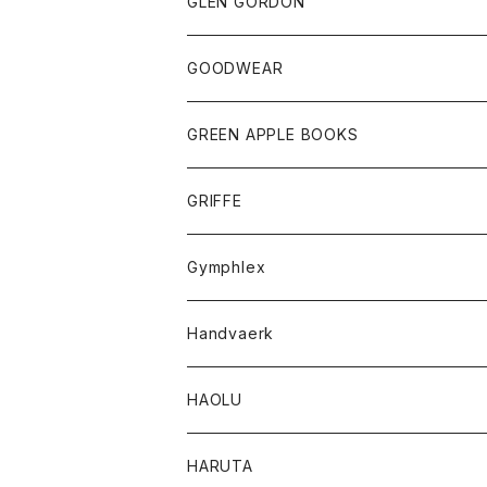
トップス
トップス
GLEN GORDON
チーフ
シャツ
Tシャツ
ボトム
グッズ
GOODWEAR
タンクトップ
ショートパンツ
手袋
レディース
トップス
GREEN APPLE BOOKS
Tシャツ
スカート
スカート
Tシャツ
GRIFFE
トレーナー
Tシャツ
Gymphlex
ロングスリーブTシャツ
アウター
Handvaerk
カーディガン
トップス
トップス
HAOLU
コート
シャツ
Tシャツ
レディース
HARUTA