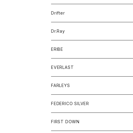
ポロシャツ
パーカー
コート
バッグ
アクセサリー
帽子
Drifter
ロングスリーブTシャツ
ワンピース
ジャケット
バッグ
キッズ
Dr.Ray
ボトム
ダウンジャケット
シャツ
グッズ
ERIBE
ジャケット
ダウンベスト
Tシャツ
帽子
トップス
ニット
EVERLAST
ベスト
ベスト
シャツ
ボトム
トップス
FARLEYS
フリース
セーター
ショートパンツ
ジャケット
レディース
ボトム
FEDERICO SILVER
Tシャツ
パンツ
スエットシャツ
コート
スエットパンツ
グッズ
アクセサリー
FIRST DOWN