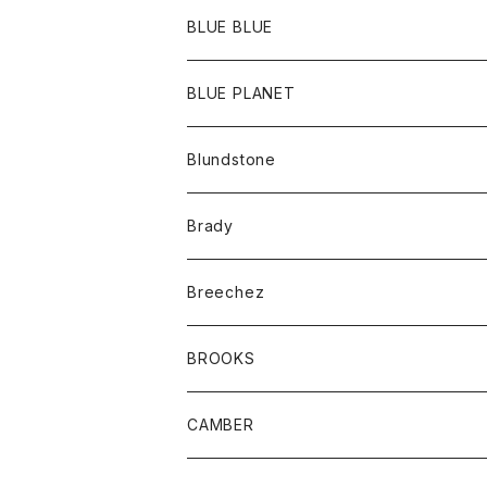
ポーチ
Ｔシャツ
ポトム
BLUE BLUE
パンツ
アウター
BLUE PLANET
カーディガン
アクセサリー
サングラス
Blundstone
コート
バッグ
キッズ
Brady
ジャケット
ベルト
Tシャツ
グッズ
Breechez
ダウンベスト
アンダーウェアー
トップス
シャツ
BROOKS
パーカー
カードホルダー
カーディガン
ボトム
グッズ
CAMBER
ブレザー
キーホルダー
ジャケット
オーバーオール
靴