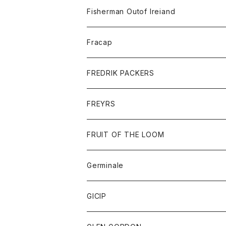
トレーナー
ロングスリーブTシャツ
ジャケット
帽子
Fisherman Outof Ireiand
ポロシャツ
シャツ
ニット
Fracap
ショートパンツ
グッズ
FREDRIK PACKERS
ダウンジャケット
靴
アクセサリー
FREYRS
ダウンベスト
バッグ
サングラス
FRUIT OF THE LOOM
Tシャツ
アウター
Germinale
ボトム
パーカー
グッズ
靴
GICIP
ネクタイ
サンダル