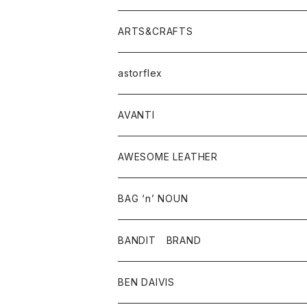
ニット・セーター
シャツ・ブラウス
パンツ
ワンピース・オールインワン
アウター
ARTS&CRAFTS
スウェット・パーカー
ニット・セーター
スカート
コート
バッグ
トップス
アクセサリー
astorflex
タンクトップ
パーカー・スウェット
ジャケット
ベスト
ウォレット
シューズ
ワンピース
グッズ
AVANTI
タンクトップ・キャミソール
シャツ
バッグ
靴
アクセサリー
ボトム
シャツ
AWESOME LEATHER
スカート
その他雑貨
グッズ
アウター
BAG ‘n’ NOUN
パンツ
靴
革ジャケット
アクセサリー
BANDIT BRAND
バッグ
トップス
BEN DAIVIS