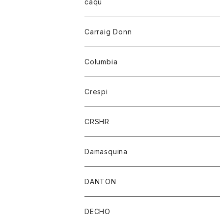
レディース
トップス
caqu
靴
シャツ
ショートパンツ
オーバーオール
ハーフスリーブTシャツ
Carraig Donn
財布
セーター
ジーンズ
カーディガン
ニット
Columbia
ストール/マフラー
タンクトップ
スカート
コート
アウター
Crespi
チーフ
Tシャツ
パンツ
シャツ
ジャケット
ジャケット
CRSHR
バンダナ
トレーナー
スカート
ワンピース
キャップ
Damasquina
ネクタイ
パーカー
チュニック
ブラウス
ウォレット
DANTON
帽子
ベスト
Tシャツ
カードケース
アウター
DECHO