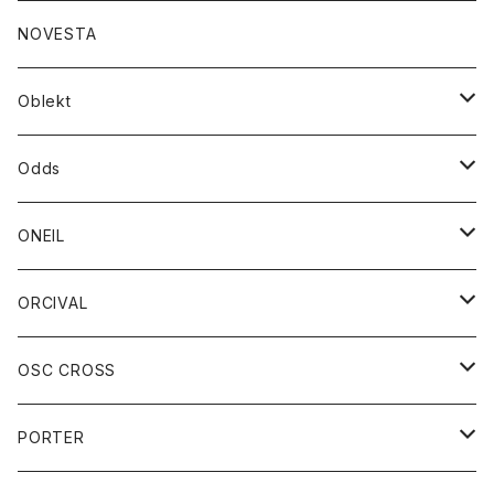
ダウンジャケット
ジャケット
ウォレット
バッグ
トップス
グッズ
トップス
NOVESTA
ダウンベスト
ダウン
靴
ブレスレット
ジャケット
靴
カットソー
ボトム
トップス
ボトム
Oblekt
パーカー
パーカー
バック
ベルト
シャツ
ストール/マフラー
スエット
ショートパンツ
シャツ
レディース
ボトム
ボトム
Odds
ベスト
帽子
Tシャツ
帽子
フーディ
パンツ
シャツジャケット
シャツ
ショートパンツ
ショートパンツ
レディース
帽子
ONEIL
トレーナー
セーター
Tシャツ
ジーンズ
パンツ
ボトム
スカート
ORCIVAL
ベスト
Tシャツ
ボトム
パンツ
アウター
OSC CROSS
トレーナー
コート
アクセサリー
ダウンジャケット
PORTER
ベスト