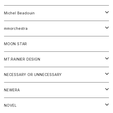
ワンピース
ベルト
Michel Beadouin
ポロシャツ
トップス
mmorchestra
ロングスリーブTシャツ
ジャケット
フリース
パンツ
帽子
MOON STAR
ニット
MT.RAINIER DESIGN
ブラウス
アウター
NECESSARY OR UNNECESSARY
コート
アクセサリー
アウター
NEWERA
ジャケット
バッグ
コート
グッズ
アクセサリー
帽子
NOVEL