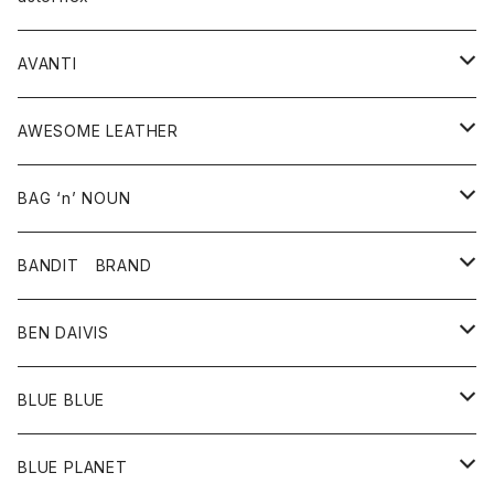
タンクトップ
パーカー・スウェット
ジャケット
ベスト
ウォレット
シューズ
ワンピース
グッズ
AVANTI
タンクトップ・キャミソール
シャツ
バッグ
靴
アクセサリー
ボトム
シャツ
AWESOME LEATHER
スカート
その他雑貨
グッズ
アウター
BAG ‘n’ NOUN
パンツ
靴
革ジャケット
アクセサリー
BANDIT BRAND
バッグ
トップス
BEN DAIVIS
ポーチ
Ｔシャツ
ポトム
BLUE BLUE
パンツ
アウター
BLUE PLANET