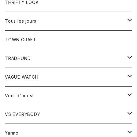
トップス
THRIFTY LOOK
コート
Tシャツ
Tous les jours
トップス
TOWN CRAFT
レディース
TRADHUND
カットソー
セーター
VAGUE WATCH
ベスト
時計
Vent d'ouest
ボトム
VS EVERYBODY
スカート
トップス
トップス
Yarmo