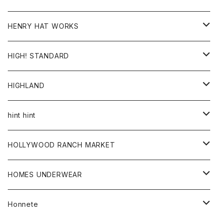
ジャケット
Ｔシャツ
Ｔシャツ
HENRY HAT WORKS
ワンピース
帽子
HIGH! STANDARD
アウター
HIGHLAND
ジャケット
トップス
帽子
hint hint
シャツ
ボトム
ストール
HOLLYWOOD RANCH MARKET
カーディガン
グッズ
アウター
HOMES UNDERWEAR
Tシャツ
帽子
カーディガン
アクセサリー
アウター
Honnete