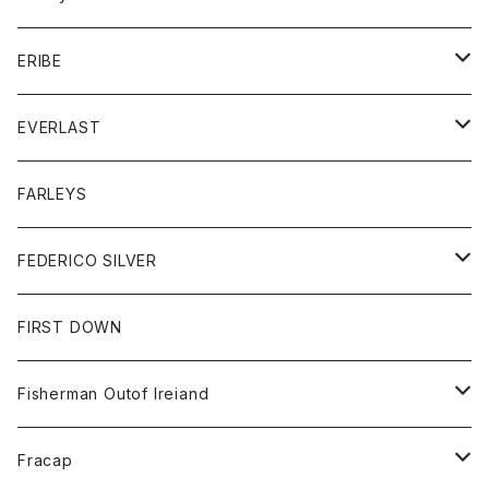
ボトム
ダウンジャケット
シャツ
グッズ
ERIBE
ジャケット
ダウンベスト
Tシャツ
帽子
トップス
ニット
EVERLAST
ベスト
ベスト
シャツ
ボトム
トップス
FARLEYS
フリース
セーター
ショートパンツ
ジャケット
レディース
ボトム
FEDERICO SILVER
Tシャツ
パンツ
スエットシャツ
コート
スエットパンツ
グッズ
アクセサリー
FIRST DOWN
トレーナー
ロングスリーブTシャツ
ジャケット
帽子
Fisherman Outof Ireiand
ポロシャツ
シャツ
ニット
Fracap