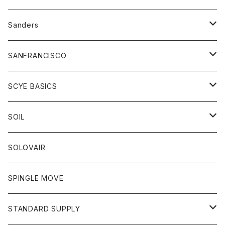
トレーナー
シャツ
ペインターパンツ
帽子
アウター
Sanders
ニット
セーター
コート
スカート
グッズ
SANFRANCISCO
ベスト
Tシャツ
パーカー
靴
Tシャツ
アウター
SCYE BASICS
ロングスリーブＴシャツ
ボトム
カーディガン
トップス
グッズ
ボトム
SOIL
ワンピース
コート
Tシャツ
ネクタイ
ジーンズ
ボトム
アクセサリー
トップス
靴
SOLOVAIR
ジャケット
トレーナー
グローブ
チノパン
ショートパンツ
ポロシャツ
レディース
トップス
靴
ワンピース
SPINGLE MOVE
パーカー
パーカー
ストール
スカート
ベスト
スカート
カットソー
アクセサリー
ボトム
トップス
STANDARD SUPPLY