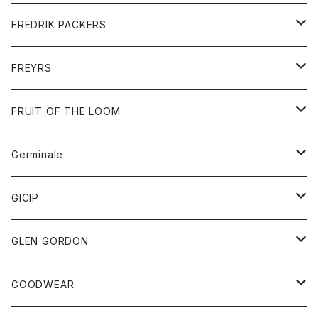
ショートパンツ
グッズ
FREDRIK PACKERS
ダウンジャケット
靴
アクセサリー
FREYRS
ダウンベスト
バッグ
サングラス
FRUIT OF THE LOOM
Tシャツ
アウター
Germinale
ボトム
パーカー
グッズ
靴
GICIP
ネクタイ
サンダル
トップス
トップス
GLEN GORDON
チーフ
シャツ
Tシャツ
ボトム
グッズ
GOODWEAR