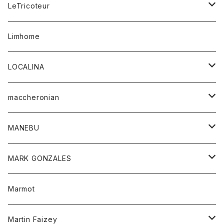
コート
ボトム
LeTricoteur
バンダナ
セーター
ベスト
スカート
シャツ
シャツ
スカート
レディース
カーディガン
Limhome
タンクトップ
パンツ
スウェット
ジャケット
パンツ
アウター
トップス
LOCALINA
Tシャツ
スカート
スカート
カットソー
シャツ
ロングスリーブテーシャツ
maccheronian
トレーナー
セーター
ニット
シャツ
靴
MANEBU
パーカー
チュニック
ボトム
スカート
靴
MARK GONZALES
ハーフスリーブTシャツ
Tシャツ
ワンピース
ボトム
トップス
Marmot
ブラウス
ボトム
Tシャツ
ワンピース
Tシャツ
Martin Faizey
ベスト