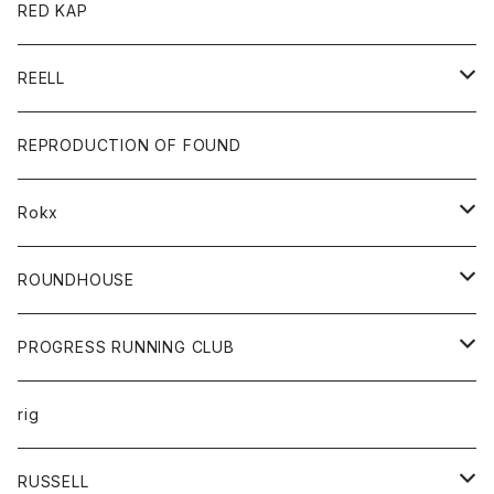
ジャケット
バッグ
キッズ
カードホルダー
RED KAP
ロングスリーブＴシャツ
ダウンベスト
Tシャツ
グッズ
キーホルダー
REELL
パーカー
帽子
靴
トップス
財布
パンツ
REPRODUCTION OF FOUND
ロングスリーブカットソー
バック
カットソー
ショートパンツ
ボトムス
バック
Rokx
帽子
カーディガン
ショートパンツ
レディース
ボトム
ROUNDHOUSE
シャツ
パンツ
カットソー
エプロン
PROGRESS RUNNING CLUB
セーター
コート
キッズ
トップス
rig
Tシャツ
ジャケット
オーバーオール
Tシャツ
ボトム
グッズ
RUSSELL