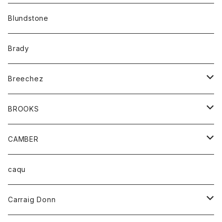
カーディガン
アクセサリー
サングラス
Blundstone
コート
バッグ
キッズ
Brady
ジャケット
ベルト
Tシャツ
グッズ
Breechez
ダウンベスト
アンダーウェアー
トップス
シャツ
BROOKS
パーカー
カードホルダー
カーディガン
ボトム
グッズ
CAMBER
ブレザー
キーホルダー
ジャケット
オーバーオール
靴
レディース
トップス
caqu
靴
シャツ
ショートパンツ
オーバーオール
ハーフスリーブTシャツ
Carraig Donn
財布
セーター