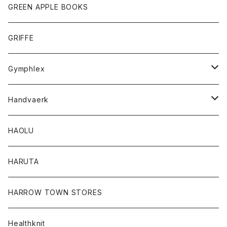
タンクトップ
ショートパンツ
手袋
レディース
トップス
GREEN APPLE BOOKS
Tシャツ
スカート
スカート
Tシャツ
GRIFFE
トレーナー
Tシャツ
Gymphlex
ロングスリーブTシャツ
アウター
Handvaerk
カーディガン
トップス
トップス
HAOLU
コート
シャツ
Tシャツ
レディース
HARUTA
ダウンジャケツト
スウェット
ロンTEE
カーディガン
ボトム
HARROW TOWN STORES
ダウンベスト
ダウンベスト
スエット
コート
パンツ
Healthknit