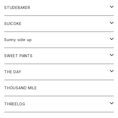
ロングスリーブTシャツ
パンツ
ジャケット
Tシャツ
カーディガン
バック
ショートパンツ
カットソー
レディース
ボトム
財布
STUDEBAKER
Tシャツ
パーカー
ジャケット
パンツ
カットソー
パンツ
バッグ
アクセサリー
SUICOKE
シャツ
カーディガン
オーバーオール
ブレスレット
ブーツ
Sunny side up
セーター
グローブ
リング
サンダル
アウター
SWEET PANTS
Tシャツ
Tシャツ
Ｇジャン
ボトム
ボトム
THE DAY
シャツ
ジーンズ
ショートパンツ
トップス
THOUSAND MILE
ボトム
Tシャツ
THREELOG
ワンピース