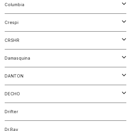
ジーンズ
カーディガン
ニット
Columbia
ストール/マフラー
タンクトップ
スカート
コート
アウター
Crespi
チーフ
Tシャツ
パンツ
シャツ
ジャケット
ジャケット
CRSHR
バンダナ
トレーナー
スカート
ワンピース
キャップ
Damasquina
ネクタイ
パーカー
チュニック
ブラウス
ウォレット
DANTON
帽子
ベスト
Tシャツ
カードケース
アウター
DECHO
ポロシャツ
パーカー
コート
バッグ
アクセサリー
帽子
Drifter
ロングスリーブTシャツ
ワンピース
ジャケット
バッグ
キッズ
Dr.Ray