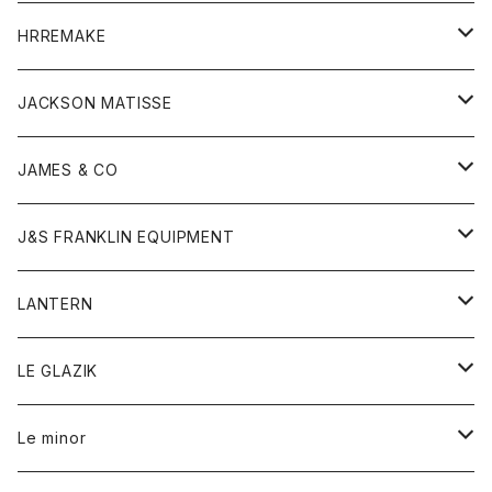
コート
ウォレット
カーディガン
キッズ
キッズ
ブラウス
HRREMAKE
ジャケット
ストール
コート
Tシャツ
Tシャツ
グッズ
グッズ
ワンピース
バック
JACKSON MATISSE
ダウンベスト
ネックレス
ジャケット
ロンパース
アンダーウェア
靴
トップス
トップス
キッズ
Tシャツ
JAMES & CO
パーカー
バッグ
ダウンベスト
靴
ストール
カーディガン
カットソー
トレーナー
ボトム
ボトム
トップス
帽子
ボトム
J&S FRANKLIN EQUIPMENT
ブレザー
ブレスレット
パーカー
グローブ
バンダナ
ジャケット
シャツ
オーバーオール
オーバーオール
Gジャケット
レディース
レディース
帽子
アウター
LANTERN
フリース
ベルト
ストール/マフラー
帽子
シャツ
セーター
ショートパンツ
ショートパンツ
スウェット
アウター
オーバーオール
ワンピース
アウター
LE GLAZIK
マフラー
バック
スウェットシャツ
Tシャツ
ジーンズ
スカート
カーディガン
シャツ
ワンピース
Tシャツ
レディース
Le minor
リング
帽子
ストレッチフライス
トレーナー
スウェットパンツ
パンツ
コート