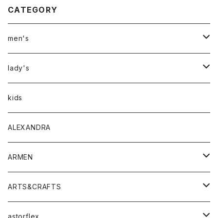
CATEGORY
men's
アウター
lady's
トップス
アウター
kids
Tシャツ
ボトムス
トップス
ALEXANDRA
シャツ
Tシャツ・カットソー
ボトムス
ARMEN
ニット・セーター
シャツ・ブラウス
パンツ
ワンピース・オールインワン
アウター
ARTS&CRAFTS
スウェット・パーカー
ニット・セーター
スカート
コート
バッグ
トップス
アクセサリー
astorflex