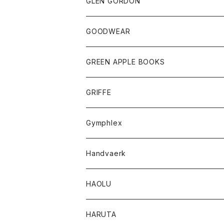
トップス
トップス
GLEN GORDON
チーフ
シャツ
Tシャツ
ボトム
グッズ
GOODWEAR
タンクトップ
ショートパンツ
手袋
レディース
トップス
GREEN APPLE BOOKS
Tシャツ
スカート
スカート
Tシャツ
GRIFFE
トレーナー
Tシャツ
Gymphlex
ロングスリーブTシャツ
アウター
Handvaerk
カーディガン
トップス
トップス
HAOLU
コート
シャツ
Tシャツ
レディース
HARUTA