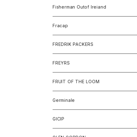
トレーナー
ロングスリーブTシャツ
ジャケット
帽子
Fisherman Outof Ireiand
ポロシャツ
シャツ
ニット
Fracap
ショートパンツ
グッズ
FREDRIK PACKERS
ダウンジャケット
靴
アクセサリー
FREYRS
ダウンベスト
バッグ
サングラス
FRUIT OF THE LOOM
Tシャツ
アウター
Germinale
ボトム
パーカー
グッズ
靴
GICIP
ネクタイ
サンダル