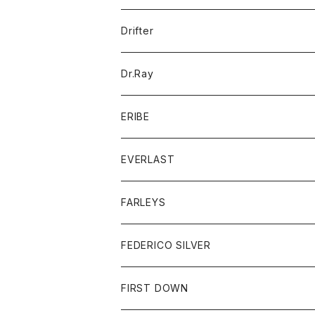
ポロシャツ
パーカー
コート
バッグ
アクセサリー
帽子
Drifter
ロングスリーブTシャツ
ワンピース
ジャケット
バッグ
キッズ
Dr.Ray
ボトム
ダウンジャケット
シャツ
グッズ
ERIBE
ジャケット
ダウンベスト
Tシャツ
帽子
トップス
ニット
EVERLAST
ベスト
ベスト
シャツ
ボトム
トップス
FARLEYS
フリース
セーター
ショートパンツ
ジャケット
レディース
ボトム
FEDERICO SILVER
Tシャツ
パンツ
スエットシャツ
コート
スエットパンツ
グッズ
アクセサリー
FIRST DOWN