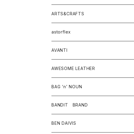
ニット・セーター
シャツ・ブラウス
パンツ
ワンピース・オールインワン
アウター
ARTS&CRAFTS
スウェット・パーカー
ニット・セーター
スカート
コート
バッグ
トップス
アクセサリー
astorflex
タンクトップ
パーカー・スウェット
ジャケット
ベスト
ウォレット
シューズ
ワンピース
グッズ
AVANTI
タンクトップ・キャミソール
シャツ
バッグ
靴
アクセサリー
ボトム
シャツ
AWESOME LEATHER
スカート
その他雑貨
グッズ
アウター
BAG ‘n’ NOUN
パンツ
靴
革ジャケット
アクセサリー
BANDIT BRAND
バッグ
トップス
BEN DAIVIS