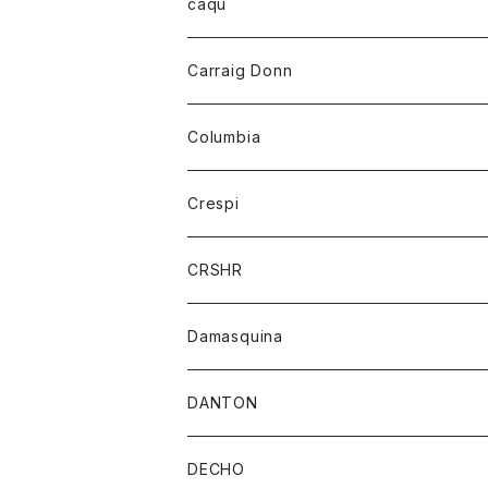
レディース
トップス
caqu
靴
シャツ
ショートパンツ
オーバーオール
ハーフスリーブTシャツ
Carraig Donn
財布
セーター
ジーンズ
カーディガン
ニット
Columbia
ストール/マフラー
タンクトップ
スカート
コート
アウター
Crespi
チーフ
Tシャツ
パンツ
シャツ
ジャケット
ジャケット
CRSHR
バンダナ
トレーナー
スカート
ワンピース
キャップ
Damasquina
ネクタイ
パーカー
チュニック
ブラウス
ウォレット
DANTON
帽子
ベスト
Tシャツ
カードケース
アウター
DECHO