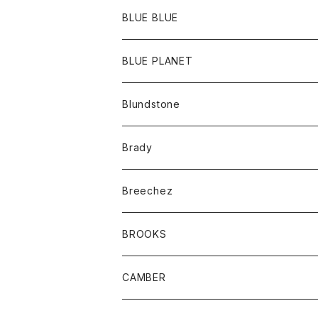
ポーチ
Ｔシャツ
ポトム
BLUE BLUE
パンツ
アウター
BLUE PLANET
カーディガン
アクセサリー
サングラス
Blundstone
コート
バッグ
キッズ
Brady
ジャケット
ベルト
Tシャツ
グッズ
Breechez
ダウンベスト
アンダーウェアー
トップス
シャツ
BROOKS
パーカー
カードホルダー
カーディガン
ボトム
グッズ
CAMBER
ブレザー
キーホルダー
ジャケット
オーバーオール
靴