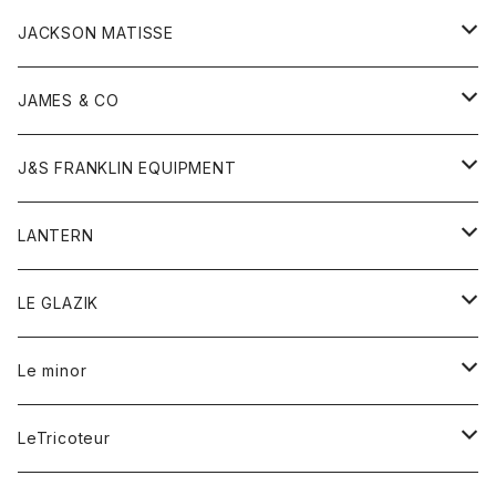
ジャケット
ストール
コート
Tシャツ
Tシャツ
グッズ
グッズ
ワンピース
バック
JACKSON MATISSE
ダウンベスト
ネックレス
ジャケット
ロンパース
アンダーウェア
靴
トップス
トップス
キッズ
Tシャツ
JAMES & CO
パーカー
バッグ
ダウンベスト
靴
ストール
カーディガン
カットソー
トレーナー
ボトム
ボトム
トップス
帽子
ボトム
J&S FRANKLIN EQUIPMENT
ブレザー
ブレスレット
パーカー
グローブ
バンダナ
ジャケット
シャツ
オーバーオール
オーバーオール
Gジャケット
レディース
レディース
帽子
アウター
LANTERN
フリース
ベルト
ストール/マフラー
帽子
シャツ
セーター
ショートパンツ
ショートパンツ
スウェット
アウター
オーバーオール
ワンピース
アウター
LE GLAZIK
マフラー
バック
スウェットシャツ
Tシャツ
ジーンズ
スカート
カーディガン
シャツ
ワンピース
Tシャツ
レディース
Le minor
リング
帽子
ストレッチフライス
トレーナー
スウェットパンツ
パンツ
コート
コート
ボトム
LeTricoteur
バンダナ
セーター
ベスト
スカート
シャツ