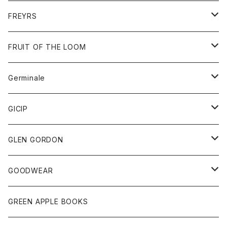
ダウンジャケット
靴
アクセサリー
FREYRS
ダウンベスト
バッグ
サングラス
FRUIT OF THE LOOM
Tシャツ
アウター
Germinale
ボトム
パーカー
グッズ
靴
GICIP
ネクタイ
サンダル
トップス
トップス
GLEN GORDON
チーフ
シャツ
Tシャツ
ボトム
グッズ
GOODWEAR
タンクトップ
ショートパンツ
手袋
レディース
トップス
GREEN APPLE BOOKS
Tシャツ