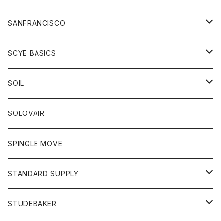
ニット
セーター
コート
スカート
グッズ
SANFRANCISCO
ベスト
Tシャツ
パーカー
靴
Tシャツ
アウター
SCYE BASICS
ロングスリーブＴシャツ
ボトム
カーディガン
トップス
グッズ
ボトム
SOIL
ワンピース
コート
Tシャツ
ネクタイ
ジーンズ
ボトム
アクセサリー
トップス
靴
SOLOVAIR
ジャケット
トレーナー
グローブ
チノパン
ショートパンツ
ポロシャツ
レディース
トップス
靴
ワンピース
SPINGLE MOVE
パーカー
パーカー
ストール
スカート
ベスト
スカート
カットソー
アクセサリー
ボトム
トップス
STANDARD SUPPLY
ロングスリーブTシャツ
パンツ
ジャケット
Tシャツ
カーディガン
バック
ショートパンツ
カットソー
レディース
ボトム
財布
STUDEBAKER