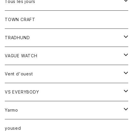
Tシャツ
Tous les jours
トップス
TOWN CRAFT
レディース
TRADHUND
カットソー
セーター
VAGUE WATCH
ベスト
時計
Vent d'ouest
ボトム
VS EVERYBODY
スカート
トップス
トップス
Yarmo
パンツ
ベスト
Ｔシャツ
アウター
yoused