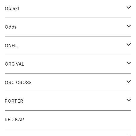
ダウンベスト
ダウン
靴
ブレスレット
ジャケット
靴
カットソー
ボトム
トップス
ボトム
Oblekt
パーカー
パーカー
バック
ベルト
シャツ
ストール/マフラー
スエット
ショートパンツ
シャツ
レディース
ボトム
ボトム
Odds
ベスト
帽子
Tシャツ
帽子
フーディ
パンツ
シャツジャケット
シャツ
ショートパンツ
ショートパンツ
レディース
帽子
ONEIL
トレーナー
セーター
Tシャツ
ジーンズ
パンツ
ボトム
スカート
ORCIVAL
ベスト
Tシャツ
ボトム
パンツ
アウター
OSC CROSS
トレーナー
コート
アクセサリー
ダウンジャケット
PORTER
ベスト
ジャケット
バッグ
キッズ
カードホルダー
RED KAP
ロングスリーブＴシャツ
ダウンベスト