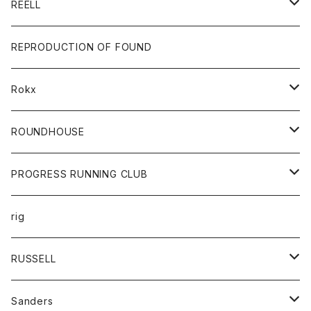
Tシャツ
グッズ
キーホルダー
REELL
パーカー
帽子
靴
トップス
財布
パンツ
REPRODUCTION OF FOUND
ロングスリーブカットソー
バック
カットソー
ショートパンツ
ボトムス
バック
Rokx
帽子
カーディガン
ショートパンツ
レディース
ボトム
ROUNDHOUSE
シャツ
パンツ
カットソー
エプロン
PROGRESS RUNNING CLUB
セーター
コート
キッズ
トップス
rig
Tシャツ
ジャケット
オーバーオール
Tシャツ
ボトム
グッズ
RUSSELL
トレーナー
シャツ
ペインターパンツ
帽子
アウター
Sanders