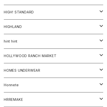
ワンピース
帽子
HIGH! STANDARD
アウター
HIGHLAND
ジャケット
トップス
帽子
hint hint
シャツ
ボトム
ストール
HOLLYWOOD RANCH MARKET
カーディガン
グッズ
アウター
HOMES UNDERWEAR
Tシャツ
帽子
カーディガン
アクセサリー
アウター
Honnete
コート
ウォレット
カーディガン
キッズ
キッズ
ブラウス
HRREMAKE