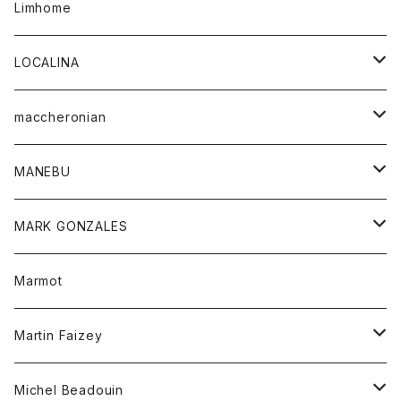
シャツ
スカート
レディース
カーディガン
Limhome
タンクトップ
パンツ
スウェット
ジャケット
パンツ
アウター
トップス
LOCALINA
Tシャツ
スカート
スカート
カットソー
シャツ
ロングスリーブテーシャツ
maccheronian
トレーナー
セーター
ニット
シャツ
靴
MANEBU
パーカー
チュニック
ボトム
スカート
靴
MARK GONZALES
ハーフスリーブTシャツ
Tシャツ
ワンピース
ボトム
トップス
Marmot
ブラウス
ボトム
Tシャツ
ワンピース
Tシャツ
Martin Faizey
ベスト
ワンピース
ベルト
Michel Beadouin
ポロシャツ