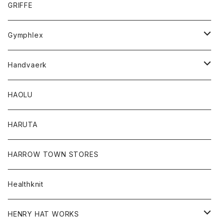
スカート
スカート
Tシャツ
GRIFFE
トレーナー
Tシャツ
Gymphlex
ロングスリーブTシャツ
アウター
Handvaerk
カーディガン
トップス
トップス
HAOLU
コート
シャツ
Tシャツ
レディース
HARUTA
ダウンジャケツト
スウェット
ロンTEE
カーディガン
ボトム
HARROW TOWN STORES
ダウンベスト
ダウンベスト
スエット
コート
パンツ
Healthknit
ジャケット
Ｔシャツ
Ｔシャツ
HENRY HAT WORKS