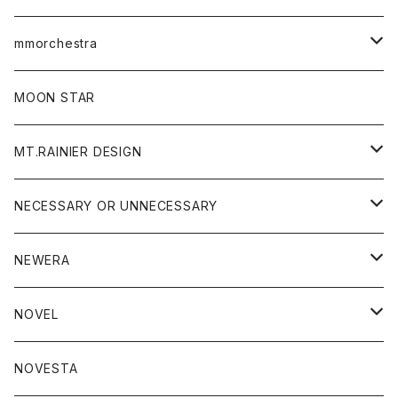
トップス
mmorchestra
ロングスリーブTシャツ
ジャケット
フリース
パンツ
帽子
MOON STAR
ニット
MT.RAINIER DESIGN
ブラウス
アウター
NECESSARY OR UNNECESSARY
コート
アクセサリー
アウター
NEWERA
ジャケット
バッグ
コート
グッズ
アクセサリー
帽子
NOVEL
ダウンジャケット
ジャケット
ウォレット
バッグ
トップス
グッズ
トップス
NOVESTA