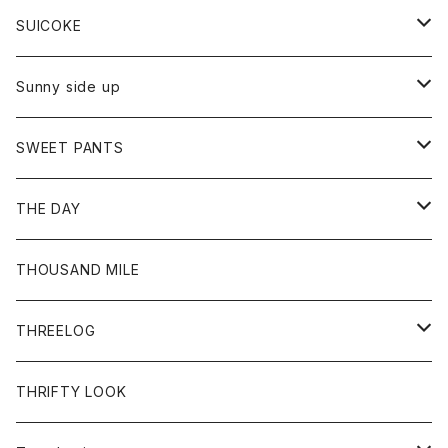
Tシャツ
パーカー
ジャケット
パンツ
カットソー
パンツ
バッグ
アクセサリー
SUICOKE
シャツ
カーディガン
オーバーオール
ブレスレット
ブーツ
Sunny side up
セーター
グローブ
リング
サンダル
アウター
SWEET PANTS
Tシャツ
Tシャツ
Ｇジャン
ボトム
ボトム
THE DAY
シャツ
ジーンズ
ショートパンツ
トップス
THOUSAND MILE
ボトム
Tシャツ
THREELOG
ワンピース
トップス
THRIFTY LOOK
コート