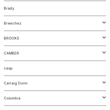
コート
バッグ
キッズ
Brady
ジャケット
ベルト
Tシャツ
グッズ
Breechez
ダウンベスト
アンダーウェアー
トップス
シャツ
BROOKS
パーカー
カードホルダー
カーディガン
ボトム
グッズ
CAMBER
ブレザー
キーホルダー
ジャケット
オーバーオール
靴
レディース
トップス
caqu
靴
シャツ
ショートパンツ
オーバーオール
ハーフスリーブTシャツ
Carraig Donn
財布
セーター
ジーンズ
カーディガン
ニット
Columbia
ストール/マフラー
タンクトップ
スカート