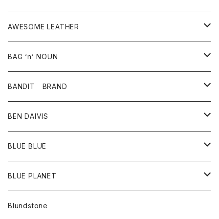
タンクトップ・キャミソール
シャツ
バッグ
靴
アクセサリー
ボトム
シャツ
AWESOME LEATHER
スカート
その他雑貨
グッズ
アウター
BAG ‘n’ NOUN
パンツ
靴
革ジャケット
アクセサリー
BANDIT BRAND
バッグ
トップス
BEN DAIVIS
ポーチ
Ｔシャツ
ポトム
BLUE BLUE
パンツ
アウター
BLUE PLANET
カーディガン
アクセサリー
サングラス
Blundstone