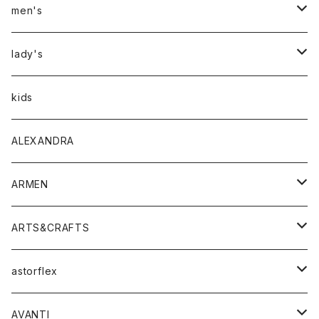
men's
アウター
lady's
トップス
アウター
kids
Tシャツ
ボトムス
トップス
ALEXANDRA
シャツ
Tシャツ・カットソー
ボトムス
ARMEN
ニット・セーター
シャツ・ブラウス
パンツ
ワンピース・オールインワン
アウター
ARTS&CRAFTS
スウェット・パーカー
ニット・セーター
スカート
コート
バッグ
トップス
アクセサリー
astorflex
タンクトップ
パーカー・スウェット
ジャケット
ベスト
ウォレット
シューズ
ワンピース
グッズ
AVANTI