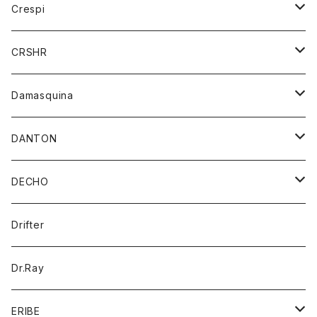
コート
アウター
Crespi
チーフ
Tシャツ
パンツ
シャツ
ジャケット
ジャケット
CRSHR
バンダナ
トレーナー
スカート
ワンピース
キャップ
Damasquina
ネクタイ
パーカー
チュニック
ブラウス
ウォレット
DANTON
帽子
ベスト
Tシャツ
カードケース
アウター
DECHO
ポロシャツ
パーカー
コート
バッグ
アクセサリー
帽子
Drifter
ロングスリーブTシャツ
ワンピース
ジャケット
バッグ
キッズ
Dr.Ray
ボトム
ダウンジャケット
シャツ
グッズ
ERIBE