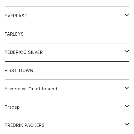
ジャケット
ダウンベスト
Tシャツ
帽子
トップス
ニット
EVERLAST
ベスト
ベスト
シャツ
ボトム
トップス
FARLEYS
フリース
セーター
ショートパンツ
ジャケット
レディース
ボトム
FEDERICO SILVER
Tシャツ
パンツ
スエットシャツ
コート
スエットパンツ
グッズ
アクセサリー
FIRST DOWN
トレーナー
ロングスリーブTシャツ
ジャケット
帽子
Fisherman Outof Ireiand
ポロシャツ
シャツ
ニット
Fracap
ショートパンツ
グッズ
FREDRIK PACKERS