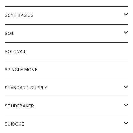
ベスト
Tシャツ
パーカー
靴
Tシャツ
アウター
SCYE BASICS
ロングスリーブＴシャツ
ボトム
カーディガン
トップス
グッズ
ボトム
SOIL
ワンピース
コート
Tシャツ
ネクタイ
ジーンズ
ボトム
アクセサリー
トップス
靴
SOLOVAIR
ジャケット
トレーナー
グローブ
チノパン
ショートパンツ
ポロシャツ
レディース
トップス
靴
ワンピース
SPINGLE MOVE
パーカー
パーカー
ストール
スカート
ベスト
スカート
カットソー
アクセサリー
ボトム
トップス
STANDARD SUPPLY
ロングスリーブTシャツ
パンツ
ジャケット
Tシャツ
カーディガン
バック
ショートパンツ
カットソー
レディース
ボトム
財布
STUDEBAKER
Tシャツ
パーカー
ジャケット
パンツ
カットソー
パンツ
バッグ
アクセサリー
SUICOKE