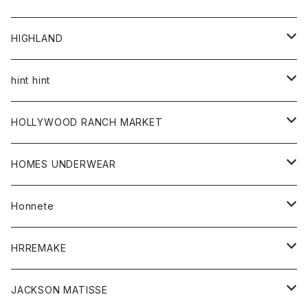
アウター
HIGHLAND
ジャケット
トップス
帽子
hint hint
シャツ
ボトム
ストール
HOLLYWOOD RANCH MARKET
カーディガン
グッズ
アウター
HOMES UNDERWEAR
Tシャツ
帽子
カーディガン
アクセサリー
アウター
Honnete
コート
ウォレット
カーディガン
キッズ
キッズ
ブラウス
HRREMAKE
ジャケット
ストール
コート
Tシャツ
Tシャツ
グッズ
グッズ
ワンピース
バック
JACKSON MATISSE