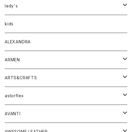
アウター
lady's
トップス
アウター
kids
Tシャツ
ボトムス
トップス
ALEXANDRA
シャツ
Tシャツ・カットソー
ボトムス
ARMEN
ニット・セーター
シャツ・ブラウス
パンツ
ワンピース・オールインワン
アウター
ARTS&CRAFTS
スウェット・パーカー
ニット・セーター
スカート
コート
バッグ
トップス
アクセサリー
astorflex
タンクトップ
パーカー・スウェット
ジャケット
ベスト
ウォレット
シューズ
ワンピース
グッズ
AVANTI
タンクトップ・キャミソール
シャツ
バッグ
靴
アクセサリー
ボトム
シャツ
AWESOME LEATHER