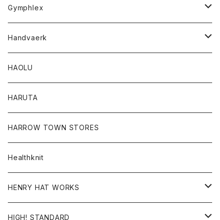
Tシャツ
Gymphlex
ロングスリーブTシャツ
アウター
Handvaerk
カーディガン
トップス
トップス
HAOLU
コート
シャツ
Tシャツ
レディース
HARUTA
ダウンジャケツト
スウェット
ロンTEE
カーディガン
ボトム
HARROW TOWN STORES
ダウンベスト
ダウンベスト
スエット
コート
パンツ
Healthknit
ジャケット
Ｔシャツ
Ｔシャツ
HENRY HAT WORKS
ワンピース
帽子
HIGH! STANDARD