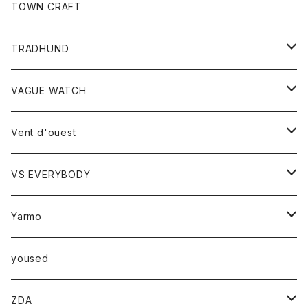
トップス
TOWN CRAFT
レディース
TRADHUND
カットソー
セーター
VAGUE WATCH
ベスト
時計
Vent d'ouest
ボトム
VS EVERYBODY
スカート
トップス
トップス
Yarmo
パンツ
ベスト
Ｔシャツ
アウター
yoused
コート
小物
ZDA