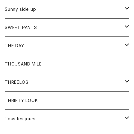
シャツ
カーディガン
オーバーオール
ブレスレット
ブーツ
Sunny side up
セーター
グローブ
リング
サンダル
アウター
SWEET PANTS
Tシャツ
Tシャツ
Ｇジャン
ボトム
ボトム
THE DAY
シャツ
ジーンズ
ショートパンツ
トップス
THOUSAND MILE
ボトム
Tシャツ
THREELOG
ワンピース
トップス
THRIFTY LOOK
コート
Tシャツ
Tous les jours