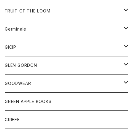
ダウンベスト
バッグ
サングラス
FRUIT OF THE LOOM
Tシャツ
アウター
Germinale
ボトム
パーカー
グッズ
靴
GICIP
ネクタイ
サンダル
トップス
トップス
GLEN GORDON
チーフ
シャツ
Tシャツ
ボトム
グッズ
GOODWEAR
タンクトップ
ショートパンツ
手袋
レディース
トップス
GREEN APPLE BOOKS
Tシャツ
スカート
スカート
Tシャツ
GRIFFE
トレーナー