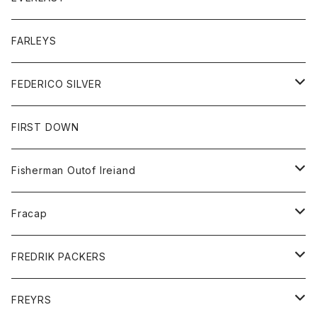
ベスト
ベスト
シャツ
ボトム
トップス
FARLEYS
フリース
セーター
ショートパンツ
ジャケット
レディース
ボトム
FEDERICO SILVER
Tシャツ
パンツ
スエットシャツ
コート
スエットパンツ
グッズ
アクセサリー
FIRST DOWN
トレーナー
ロングスリーブTシャツ
ジャケット
帽子
Fisherman Outof Ireiand
ポロシャツ
シャツ
ニット
Fracap
ショートパンツ
グッズ
FREDRIK PACKERS
ダウンジャケット
靴
アクセサリー
FREYRS