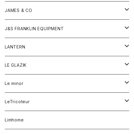
ダウンベスト
ネックレス
ジャケット
ロンパース
アンダーウェア
靴
トップス
トップス
キッズ
Tシャツ
JAMES & CO
パーカー
バッグ
ダウンベスト
靴
ストール
カーディガン
カットソー
トレーナー
ボトム
ボトム
トップス
帽子
ボトム
J&S FRANKLIN EQUIPMENT
ブレザー
ブレスレット
パーカー
グローブ
バンダナ
ジャケット
シャツ
オーバーオール
オーバーオール
Gジャケット
レディース
レディース
帽子
アウター
LANTERN
フリース
ベルト
ストール/マフラー
帽子
シャツ
セーター
ショートパンツ
ショートパンツ
スウェット
アウター
オーバーオール
ワンピース
アウター
LE GLAZIK
マフラー
バック
スウェットシャツ
Tシャツ
ジーンズ
スカート
カーディガン
シャツ
ワンピース
Tシャツ
レディース
Le minor
リング
帽子
ストレッチフライス
トレーナー
スウェットパンツ
パンツ
コート
コート
ボトム
LeTricoteur
バンダナ
セーター
ベスト
スカート
シャツ
シャツ
スカート
レディース
カーディガン
Limhome
タンクトップ
パンツ
スウェット