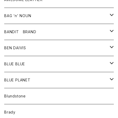
スカート
その他雑貨
グッズ
アウター
BAG ‘n’ NOUN
パンツ
靴
革ジャケット
アクセサリー
BANDIT BRAND
バッグ
トップス
BEN DAIVIS
ポーチ
Ｔシャツ
ポトム
BLUE BLUE
パンツ
アウター
BLUE PLANET
カーディガン
アクセサリー
サングラス
Blundstone
コート
バッグ
キッズ
Brady