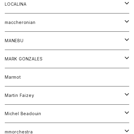
ジャケット
パンツ
アウター
トップス
LOCALINA
Tシャツ
スカート
スカート
カットソー
シャツ
ロングスリーブテーシャツ
maccheronian
トレーナー
セーター
ニット
シャツ
靴
MANEBU
パーカー
チュニック
ボトム
スカート
靴
MARK GONZALES
ハーフスリーブTシャツ
Tシャツ
ワンピース
ボトム
トップス
Marmot
ブラウス
ボトム
Tシャツ
ワンピース
Tシャツ
Martin Faizey
ベスト
ワンピース
ベルト
Michel Beadouin
ポロシャツ
トップス
mmorchestra
ロングスリーブTシャツ