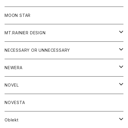
ジャケット
フリース
パンツ
帽子
MOON STAR
ニット
MT.RAINIER DESIGN
ブラウス
アウター
NECESSARY OR UNNECESSARY
コート
アクセサリー
アウター
NEWERA
ジャケット
バッグ
コート
グッズ
アクセサリー
帽子
NOVEL
ダウンジャケット
ジャケット
ウォレット
バッグ
トップス
グッズ
トップス
NOVESTA
ダウンベスト
ダウン
靴
ブレスレット
ジャケット
靴
カットソー
ボトム
トップス
ボトム
Oblekt