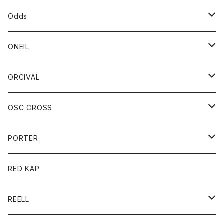
パーカー
パーカー
バック
ベルト
シャツ
ストール/マフラー
スエット
ショートパンツ
シャツ
レディース
ボトム
ボトム
Odds
ベスト
帽子
Tシャツ
帽子
フーディ
パンツ
シャツジャケット
シャツ
ショートパンツ
ショートパンツ
レディース
帽子
ONEIL
トレーナー
セーター
Tシャツ
ジーンズ
パンツ
ボトム
スカート
ORCIVAL
ベスト
Tシャツ
ボトム
パンツ
アウター
OSC CROSS
トレーナー
コート
アクセサリー
ダウンジャケット
PORTER
ベスト
ジャケット
バッグ
キッズ
カードホルダー
RED KAP
ロングスリーブＴシャツ
ダウンベスト
Tシャツ
グッズ
キーホルダー
REELL
パーカー