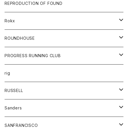
帽子
靴
トップス
財布
パンツ
REPRODUCTION OF FOUND
ロングスリーブカットソー
バック
カットソー
ショートパンツ
ボトムス
バック
Rokx
帽子
カーディガン
ショートパンツ
レディース
ボトム
ROUNDHOUSE
シャツ
パンツ
カットソー
エプロン
PROGRESS RUNNING CLUB
セーター
コート
キッズ
トップス
rig
Tシャツ
ジャケット
オーバーオール
Tシャツ
ボトム
グッズ
RUSSELL
トレーナー
シャツ
ペインターパンツ
帽子
アウター
Sanders
ニット
セーター
コート
スカート
グッズ
SANFRANCISCO