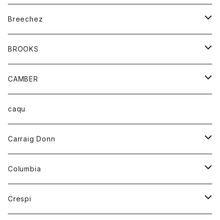
ジャケット
ベルト
Tシャツ
グッズ
Breechez
ダウンベスト
アンダーウェアー
トップス
シャツ
BROOKS
パーカー
カードホルダー
カーディガン
ボトム
グッズ
CAMBER
ブレザー
キーホルダー
ジャケット
オーバーオール
靴
レディース
トップス
caqu
靴
シャツ
ショートパンツ
オーバーオール
ハーフスリーブTシャツ
Carraig Donn
財布
セーター
ジーンズ
カーディガン
ニット
Columbia
ストール/マフラー
タンクトップ
スカート
コート
アウター
Crespi
チーフ
Tシャツ
パンツ