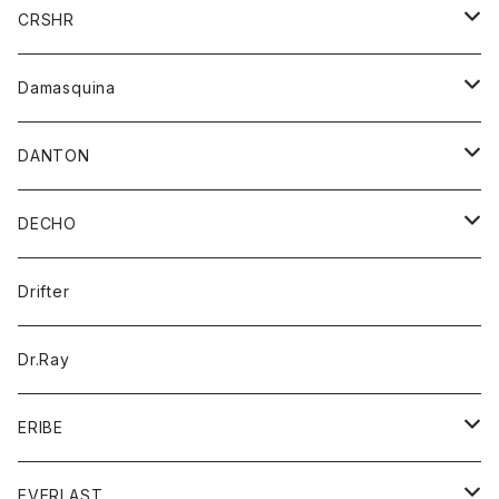
シャツ
ジャケット
ジャケット
CRSHR
バンダナ
トレーナー
スカート
ワンピース
キャップ
Damasquina
ネクタイ
パーカー
チュニック
ブラウス
ウォレット
DANTON
帽子
ベスト
Tシャツ
カードケース
アウター
DECHO
ポロシャツ
パーカー
コート
バッグ
アクセサリー
帽子
Drifter
ロングスリーブTシャツ
ワンピース
ジャケット
バッグ
キッズ
Dr.Ray
ボトム
ダウンジャケット
シャツ
グッズ
ERIBE
ジャケット
ダウンベスト
Tシャツ
帽子
トップス
ニット
EVERLAST