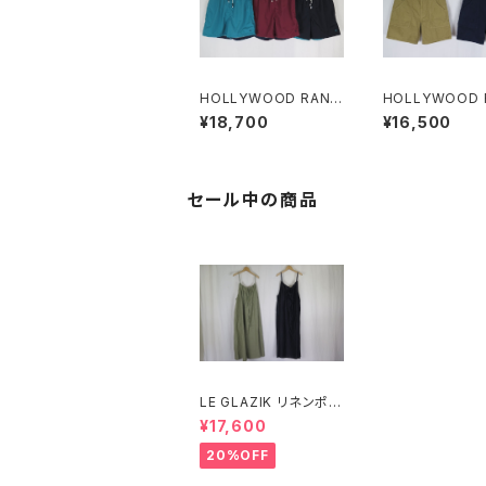
HOLLYWOOD RANC
HOLLYWOOD 
H MARKET Hエンブロ
H MARKET サ
¥18,700
¥16,500
イダリー ライトシェルバ
ール ビーチショ
ルキータフタ レッグスフ
リーショーツ
セール中の商品
LE GLAZIK リネンポリ
エステル キャミソールワ
¥17,600
ンピース
20%OFF