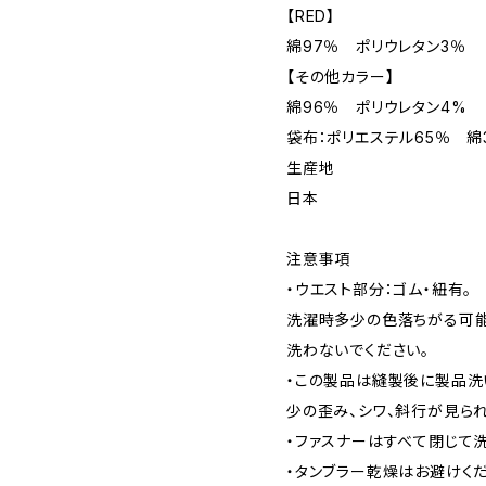
【RED】
綿97％ ポリウレタン3％
【その他カラー】
綿96％ ポリウレタン4%
袋布：ポリエステル65％ 綿
生産地
日本
注意事項
・ウエスト部分：ゴム・紐有。
洗濯時多少の色落ちがる可能
洗わないでください。
・この製品は縫製後に製品洗
少の歪み、シワ、斜行が見ら
・ファスナーはすべて閉じて洗
・タンブラー乾燥はお避けく