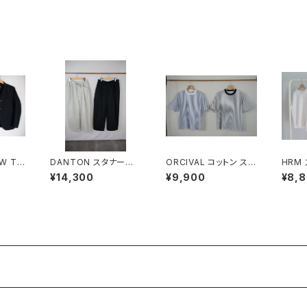
W Tra
DANTON スタナーナ
ORCIVAL コットン スト
HRM
イロン 2タックイージー
レッチ クルーネック半
スCN
¥14,300
¥9,900
¥8,
パンツ WOMEN
袖Tシャツ MEN
SS 