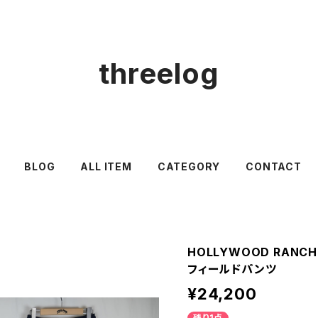
threelog
BLOG
ALL ITEM
CATEGORY
CONTACT
HOLLYWOOD RANC
フィールドパンツ
¥24,200
残り1点