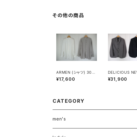
その他の商品
ARMEN (シャツ) 30s
DELICIOUS NE
GAUZE PLAIN OVER
vel Jacket
¥17,600
¥31,900
DYE UTILITY BANDE
D COLLAR SHIRT
CATEGORY
men's