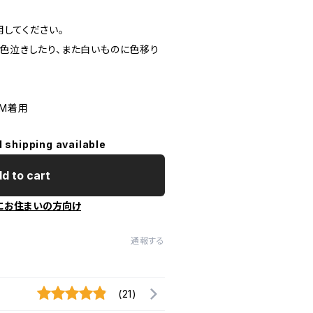
してください。
、色泣きしたり、また白いものに色移り
 M着用
l shipping available
d to cart
にお住まいの方向け
通報する
(21)