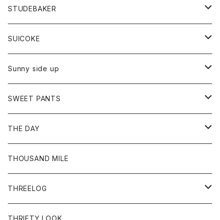
ロングスリーブTシャツ
パンツ
ジャケット
Tシャツ
カーディガン
バック
ショートパンツ
カットソー
レディース
ボトム
財布
STUDEBAKER
Tシャツ
パーカー
ジャケット
パンツ
カットソー
パンツ
バッグ
アクセサリー
SUICOKE
シャツ
カーディガン
オーバーオール
ブレスレット
ブーツ
Sunny side up
セーター
グローブ
リング
サンダル
アウター
SWEET PANTS
Tシャツ
Tシャツ
Ｇジャン
ボトム
ボトム
THE DAY
シャツ
ジーンズ
ショートパンツ
トップス
THOUSAND MILE
ボトム
Tシャツ
THREELOG
ワンピース
トップス
THRIFTY LOOK