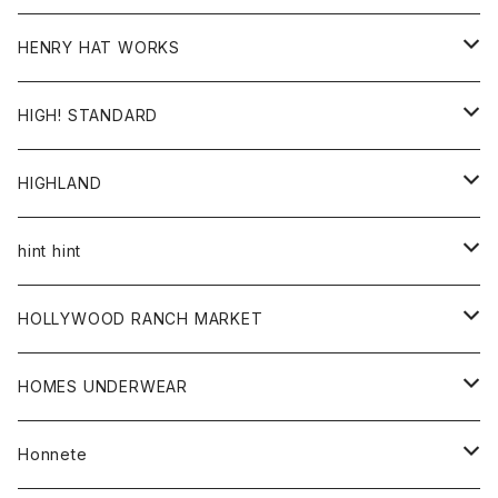
ジャケット
Ｔシャツ
Ｔシャツ
HENRY HAT WORKS
ワンピース
帽子
HIGH! STANDARD
アウター
HIGHLAND
ジャケット
トップス
帽子
hint hint
シャツ
ボトム
ストール
HOLLYWOOD RANCH MARKET
カーディガン
グッズ
アウター
HOMES UNDERWEAR
Tシャツ
帽子
カーディガン
アクセサリー
アウター
Honnete