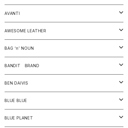
タンクトップ
パーカー・スウェット
ジャケット
ベスト
ウォレット
シューズ
ワンピース
グッズ
AVANTI
タンクトップ・キャミソール
シャツ
バッグ
靴
アクセサリー
ボトム
シャツ
AWESOME LEATHER
スカート
その他雑貨
グッズ
アウター
BAG ‘n’ NOUN
パンツ
靴
革ジャケット
アクセサリー
BANDIT BRAND
バッグ
トップス
BEN DAIVIS
ポーチ
Ｔシャツ
ポトム
BLUE BLUE
パンツ
アウター
BLUE PLANET