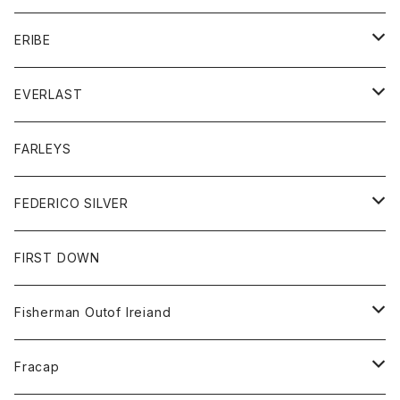
ボトム
ダウンジャケット
シャツ
グッズ
ERIBE
ジャケット
ダウンベスト
Tシャツ
帽子
トップス
ニット
EVERLAST
ベスト
ベスト
シャツ
ボトム
トップス
FARLEYS
フリース
セーター
ショートパンツ
ジャケット
レディース
ボトム
FEDERICO SILVER
Tシャツ
パンツ
スエットシャツ
コート
スエットパンツ
グッズ
アクセサリー
FIRST DOWN
トレーナー
ロングスリーブTシャツ
ジャケット
帽子
Fisherman Outof Ireiand
ポロシャツ
シャツ
ニット
Fracap