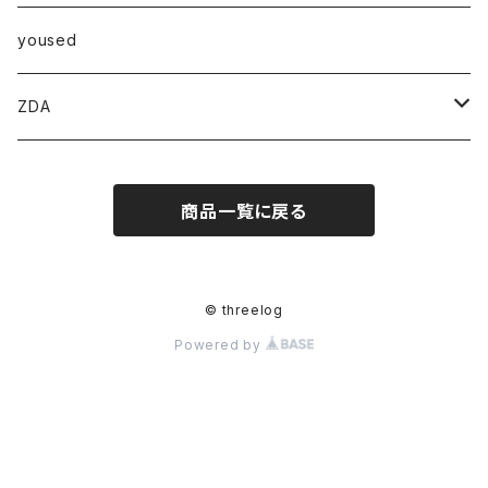
パンツ
ベスト
Ｔシャツ
アウター
yoused
コート
小物
ZDA
帽子
スニーカー
商品一覧に戻る
© threelog
Powered by