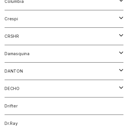
ニット
Columbia
ストール/マフラー
タンクトップ
スカート
コート
アウター
Crespi
チーフ
Tシャツ
パンツ
シャツ
ジャケット
ジャケット
CRSHR
バンダナ
トレーナー
スカート
ワンピース
キャップ
Damasquina
ネクタイ
パーカー
チュニック
ブラウス
ウォレット
DANTON
帽子
ベスト
Tシャツ
カードケース
アウター
DECHO
ポロシャツ
パーカー
コート
バッグ
アクセサリー
帽子
Drifter
ロングスリーブTシャツ
ワンピース
ジャケット
バッグ
キッズ
Dr.Ray