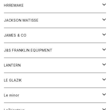
コート
ウォレット
カーディガン
キッズ
キッズ
ブラウス
HRREMAKE
ジャケット
ストール
コート
Tシャツ
Tシャツ
グッズ
グッズ
ワンピース
バック
JACKSON MATISSE
ダウンベスト
ネックレス
ジャケット
ロンパース
アンダーウェア
靴
トップス
トップス
キッズ
Tシャツ
JAMES & CO
パーカー
バッグ
ダウンベスト
靴
ストール
カーディガン
カットソー
トレーナー
ボトム
ボトム
トップス
帽子
ボトム
J&S FRANKLIN EQUIPMENT
ブレザー
ブレスレット
パーカー
グローブ
バンダナ
ジャケット
シャツ
オーバーオール
オーバーオール
Gジャケット
レディース
レディース
帽子
アウター
LANTERN
フリース
ベルト
ストール/マフラー
帽子
シャツ
セーター
ショートパンツ
ショートパンツ
スウェット
アウター
オーバーオール
ワンピース
アウター
LE GLAZIK
マフラー
バック
スウェットシャツ
Tシャツ
ジーンズ
スカート
カーディガン
シャツ
ワンピース
Tシャツ
レディース
Le minor
リング
帽子
ストレッチフライス
トレーナー
スウェットパンツ
パンツ
コート
コート
ボトム