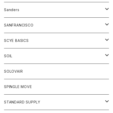
トレーナー
シャツ
ペインターパンツ
帽子
アウター
Sanders
ニット
セーター
コート
スカート
グッズ
SANFRANCISCO
ベスト
Tシャツ
パーカー
靴
Tシャツ
アウター
SCYE BASICS
ロングスリーブＴシャツ
ボトム
カーディガン
トップス
グッズ
ボトム
SOIL
ワンピース
コート
Tシャツ
ネクタイ
ジーンズ
ボトム
アクセサリー
トップス
靴
SOLOVAIR
ジャケット
トレーナー
グローブ
チノパン
ショートパンツ
ポロシャツ
レディース
トップス
靴
ワンピース
SPINGLE MOVE
パーカー
パーカー
ストール
スカート
ベスト
スカート
カットソー
アクセサリー
ボトム
トップス
STANDARD SUPPLY