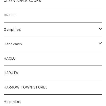
レディース
トップス
GREEN APPLE BOOKS
Tシャツ
スカート
スカート
Tシャツ
GRIFFE
トレーナー
Tシャツ
Gymphlex
ロングスリーブTシャツ
アウター
Handvaerk
カーディガン
トップス
トップス
HAOLU
コート
シャツ
Tシャツ
レディース
HARUTA
ダウンジャケツト
スウェット
ロンTEE
カーディガン
ボトム
HARROW TOWN STORES
ダウンベスト
ダウンベスト
スエット
コート
パンツ
Healthknit