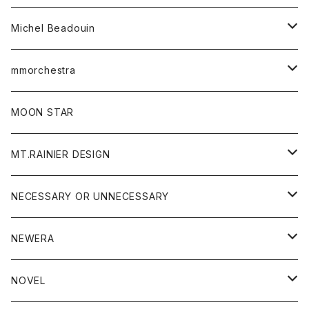
ベルト
Michel Beadouin
ポロシャツ
トップス
mmorchestra
ロングスリーブTシャツ
ジャケット
フリース
パンツ
帽子
MOON STAR
ニット
MT.RAINIER DESIGN
ブラウス
アウター
NECESSARY OR UNNECESSARY
コート
アクセサリー
アウター
NEWERA
ジャケット
バッグ
コート
グッズ
アクセサリー
帽子
NOVEL