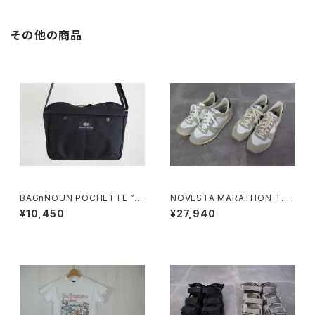
その他の商品
BAGnNOUN POCHETTE “B
NOVESTA MARATHON TRA
LACK”
IL
¥10,450
¥27,940