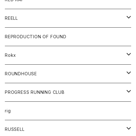
ロングスリーブＴシャツ
ダウンベスト
Tシャツ
グッズ
キーホルダー
REELL
パーカー
帽子
靴
トップス
財布
パンツ
REPRODUCTION OF FOUND
ロングスリーブカットソー
バック
カットソー
ショートパンツ
ボトムス
バック
Rokx
帽子
カーディガン
ショートパンツ
レディース
ボトム
ROUNDHOUSE
シャツ
パンツ
カットソー
エプロン
PROGRESS RUNNING CLUB
セーター
コート
キッズ
トップス
rig
Tシャツ
ジャケット
オーバーオール
Tシャツ
ボトム
グッズ
RUSSELL