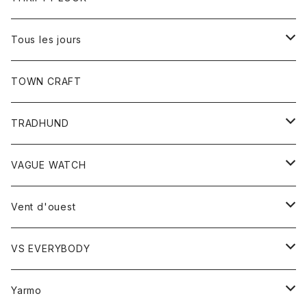
コート
Tシャツ
Tous les jours
トップス
TOWN CRAFT
レディース
TRADHUND
カットソー
セーター
VAGUE WATCH
ベスト
時計
Vent d'ouest
ボトム
VS EVERYBODY
スカート
トップス
トップス
Yarmo