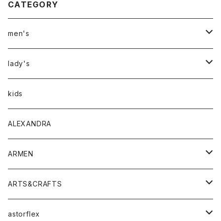
CATEGORY
men's
アウター
lady's
トップス
アウター
kids
Tシャツ
ボトムス
トップス
ALEXANDRA
シャツ
Tシャツ・カットソー
ボトムス
ARMEN
ニット・セーター
シャツ・ブラウス
パンツ
ワンピース・オールインワン
アウター
ARTS&CRAFTS
スウェット・パーカー
ニット・セーター
スカート
コート
バッグ
トップス
アクセサリー
astorflex