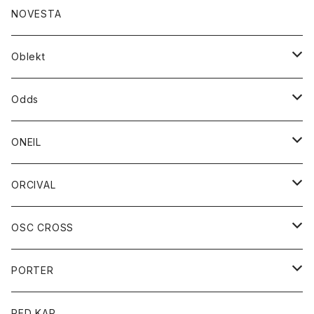
ダウンジャケット
ジャケット
ウォレット
バッグ
トップス
グッズ
トップス
NOVESTA
ダウンベスト
ダウン
靴
ブレスレット
ジャケット
靴
カットソー
ボトム
トップス
ボトム
Oblekt
パーカー
パーカー
バック
ベルト
シャツ
ストール/マフラー
スエット
ショートパンツ
シャツ
レディース
ボトム
ボトム
Odds
ベスト
帽子
Tシャツ
帽子
フーディ
パンツ
シャツジャケット
シャツ
ショートパンツ
ショートパンツ
レディース
帽子
ONEIL
トレーナー
セーター
Tシャツ
ジーンズ
パンツ
ボトム
スカート
ORCIVAL
ベスト
Tシャツ
ボトム
パンツ
アウター
OSC CROSS
トレーナー
コート
アクセサリー
ダウンジャケット
PORTER
ベスト
ジャケット
バッグ
キッズ
カードホルダー
RED KAP