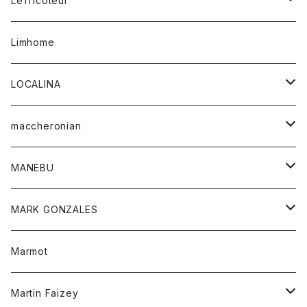
LeTricoteur
バンダナ
セーター
ベスト
スカート
シャツ
シャツ
スカート
レディース
カーディガン
Limhome
タンクトップ
パンツ
スウェット
ジャケット
パンツ
アウター
トップス
LOCALINA
Tシャツ
スカート
スカート
カットソー
シャツ
ロングスリーブテーシャツ
maccheronian
トレーナー
セーター
ニット
シャツ
靴
MANEBU
パーカー
チュニック
ボトム
スカート
靴
MARK GONZALES
ハーフスリーブTシャツ
Tシャツ
ワンピース
ボトム
トップス
Marmot
ブラウス
ボトム
Tシャツ
ワンピース
Tシャツ
Martin Faizey
ベスト
ワンピース