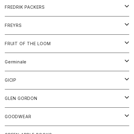
ショートパンツ
グッズ
FREDRIK PACKERS
ダウンジャケット
靴
アクセサリー
FREYRS
ダウンベスト
バッグ
サングラス
FRUIT OF THE LOOM
Tシャツ
アウター
Germinale
ボトム
パーカー
グッズ
靴
GICIP
ネクタイ
サンダル
トップス
トップス
GLEN GORDON
チーフ
シャツ
Tシャツ
ボトム
グッズ
GOODWEAR
タンクトップ
ショートパンツ
手袋