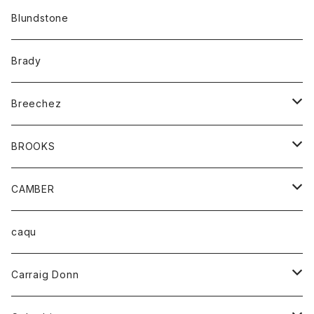
カーディガン
アクセサリー
サングラス
Blundstone
コート
バッグ
キッズ
Brady
ジャケット
ベルト
Tシャツ
グッズ
Breechez
ダウンベスト
アンダーウェアー
トップス
シャツ
BROOKS
パーカー
カードホルダー
カーディガン
ボトム
グッズ
CAMBER
ブレザー
キーホルダー
ジャケット
オーバーオール
靴
レディース
トップス
caqu
靴
シャツ
ショートパンツ
オーバーオール
ハーフスリーブTシャツ
Carraig Donn
財布
セーター
ジーンズ
カーディガン