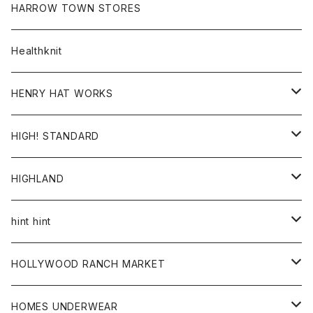
スウェット
ロンTEE
カーディガン
ボトム
HARROW TOWN STORES
ダウンベスト
ダウンベスト
スエット
コート
パンツ
Healthknit
ジャケット
Ｔシャツ
Ｔシャツ
HENRY HAT WORKS
ワンピース
帽子
HIGH! STANDARD
アウター
HIGHLAND
ジャケット
トップス
帽子
hint hint
シャツ
ボトム
ストール
HOLLYWOOD RANCH MARKET
カーディガン
グッズ
アウター
HOMES UNDERWEAR