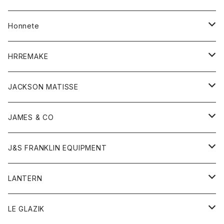
Tシャツ
帽子
カーディガン
アクセサリー
アウター
Honnete
コート
ウォレット
カーディガン
キッズ
キッズ
ブラウス
HRREMAKE
ジャケット
ストール
コート
Tシャツ
Tシャツ
グッズ
グッズ
ワンピース
バック
JACKSON MATISSE
ダウンベスト
ネックレス
ジャケット
ロンパース
アンダーウェア
靴
トップス
トップス
キッズ
Tシャツ
JAMES & CO
パーカー
バッグ
ダウンベスト
靴
ストール
カーディガン
カットソー
トレーナー
ボトム
ボトム
トップス
帽子
ボトム
J&S FRANKLIN EQUIPMENT
ブレザー
ブレスレット
パーカー
グローブ
バンダナ
ジャケット
シャツ
オーバーオール
オーバーオール
Gジャケット
レディース
レディース
帽子
アウター
LANTERN
フリース
ベルト
ストール/マフラー
帽子
シャツ
セーター
ショートパンツ
ショートパンツ
スウェット
アウター
オーバーオール
ワンピース
アウター
LE GLAZIK