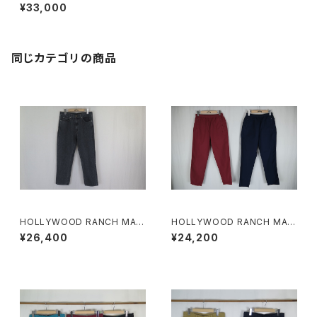
スジーンズ
¥33,000
同じカテゴリの商品
HOLLYWOOD RANCH MAR
HOLLYWOOD RANCH MAR
KET レギュラーフィット テーパ
KET フィールソーグッド フィー
¥26,400
¥24,200
ードウォッシュド NEWジーンズ
ルドパンツ