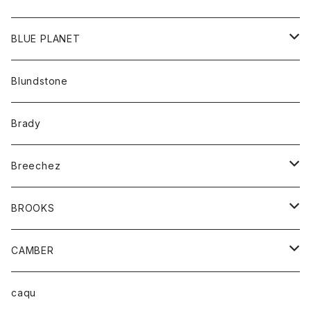
パンツ
アウター
BLUE PLANET
カーディガン
アクセサリー
サングラス
Blundstone
コート
バッグ
キッズ
Brady
ジャケット
ベルト
Tシャツ
グッズ
Breechez
ダウンベスト
アンダーウェアー
トップス
シャツ
BROOKS
パーカー
カードホルダー
カーディガン
ボトム
グッズ
CAMBER
ブレザー
キーホルダー
ジャケット
オーバーオール
靴
レディース
トップス
caqu