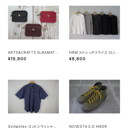
ARTS&CRAFTS ELBAMATT
HRM ストレッチフライス ロング
ACC / TWIN PURSE
スリーブTシャツ
¥19,800
¥8,800
Gymphlex コットンワッシャー
NOVESTA S.D HIKER