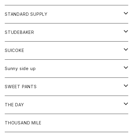
パーカー
パーカー
ストール
スカート
ベスト
スカート
カットソー
アクセサリー
ボトム
トップス
STANDARD SUPPLY
ロングスリーブTシャツ
パンツ
ジャケット
Tシャツ
カーディガン
バック
ショートパンツ
カットソー
レディース
ボトム
財布
STUDEBAKER
Tシャツ
パーカー
ジャケット
パンツ
カットソー
パンツ
バッグ
アクセサリー
SUICOKE
シャツ
カーディガン
オーバーオール
ブレスレット
ブーツ
Sunny side up
セーター
グローブ
リング
サンダル
アウター
SWEET PANTS
Tシャツ
Tシャツ
Ｇジャン
ボトム
ボトム
THE DAY
シャツ
ジーンズ
ショートパンツ
トップス
THOUSAND MILE