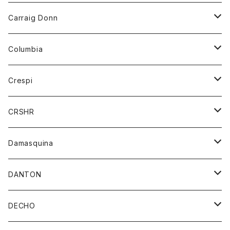
靴
シャツ
ショートパンツ
オーバーオール
ハーフスリーブTシャツ
Carraig Donn
財布
セーター
ジーンズ
カーディガン
ニット
Columbia
ストール/マフラー
タンクトップ
スカート
コート
アウター
Crespi
チーフ
Tシャツ
パンツ
シャツ
ジャケット
ジャケット
CRSHR
バンダナ
トレーナー
スカート
ワンピース
キャップ
Damasquina
ネクタイ
パーカー
チュニック
ブラウス
ウォレット
DANTON
帽子
ベスト
Tシャツ
カードケース
アウター
DECHO
ポロシャツ
パーカー