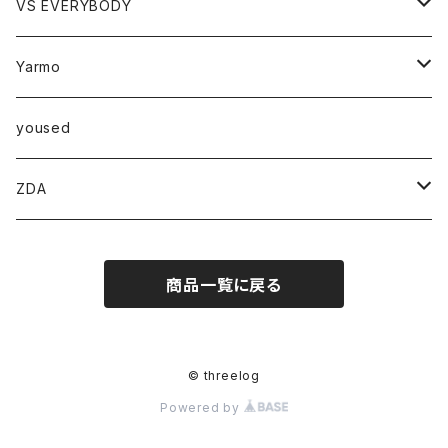
ボトム
VS EVERYBODY
スカート
トップス
トップス
Yarmo
パンツ
ベスト
Ｔシャツ
アウター
yoused
コート
小物
ZDA
帽子
スニーカー
商品一覧に戻る
© threelog
Powered by