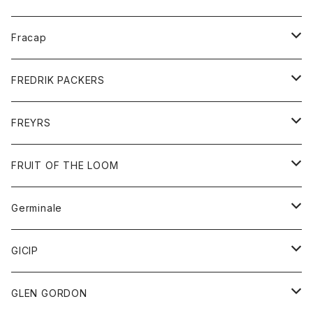
ポロシャツ
シャツ
ニット
Fracap
ショートパンツ
グッズ
FREDRIK PACKERS
ダウンジャケット
靴
アクセサリー
FREYRS
ダウンベスト
バッグ
サングラス
FRUIT OF THE LOOM
Tシャツ
アウター
Germinale
ボトム
パーカー
グッズ
靴
GICIP
ネクタイ
サンダル
トップス
トップス
GLEN GORDON