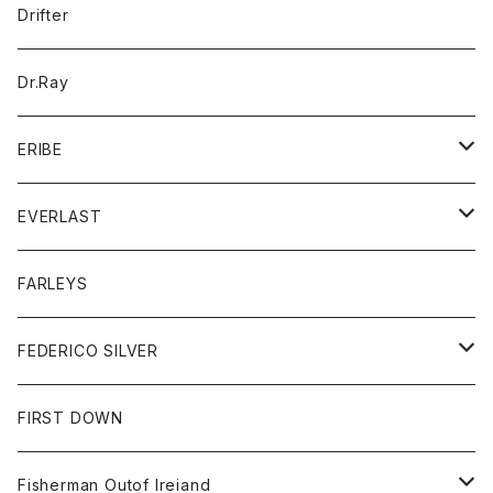
コート
バッグ
アクセサリー
帽子
Drifter
ロングスリーブTシャツ
ワンピース
ジャケット
バッグ
キッズ
Dr.Ray
ボトム
ダウンジャケット
シャツ
グッズ
ERIBE
ジャケット
ダウンベスト
Tシャツ
帽子
トップス
ニット
EVERLAST
ベスト
ベスト
シャツ
ボトム
トップス
FARLEYS
フリース
セーター
ショートパンツ
ジャケット
レディース
ボトム
FEDERICO SILVER
Tシャツ
パンツ
スエットシャツ
コート
スエットパンツ
グッズ
アクセサリー
FIRST DOWN
トレーナー
ロングスリーブTシャツ
ジャケット
帽子
Fisherman Outof Ireiand