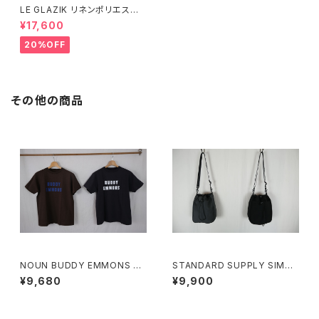
LE GLAZIK リネンポリエステ
ル キャミソールワンピース
¥17,600
20%OFF
その他の商品
NOUN BUDDY EMMONS Te
STANDARD SUPPLY SIMPL
e
ICITY CHALK SHOULDER チ
¥9,680
¥9,900
ョークショルダー