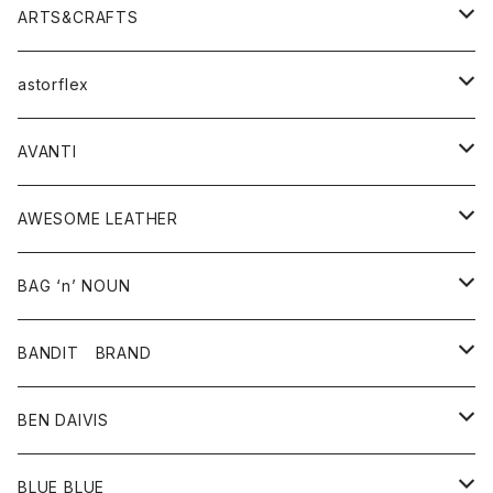
ニット・セーター
シャツ・ブラウス
パンツ
ワンピース・オールインワン
アウター
ARTS&CRAFTS
スウェット・パーカー
ニット・セーター
スカート
コート
バッグ
トップス
アクセサリー
astorflex
タンクトップ
パーカー・スウェット
ジャケット
ベスト
ウォレット
シューズ
ワンピース
グッズ
AVANTI
タンクトップ・キャミソール
シャツ
バッグ
靴
アクセサリー
ボトム
シャツ
AWESOME LEATHER
スカート
その他雑貨
グッズ
アウター
BAG ‘n’ NOUN
パンツ
靴
革ジャケット
アクセサリー
BANDIT BRAND
バッグ
トップス
BEN DAIVIS
ポーチ
Ｔシャツ
ポトム
BLUE BLUE