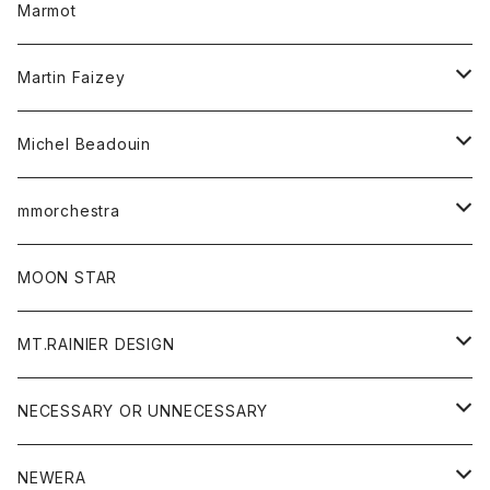
トップス
Marmot
ブラウス
ボトム
Tシャツ
ワンピース
Tシャツ
Martin Faizey
ベスト
ワンピース
ベルト
Michel Beadouin
ポロシャツ
トップス
mmorchestra
ロングスリーブTシャツ
ジャケット
フリース
パンツ
帽子
MOON STAR
ニット
MT.RAINIER DESIGN
ブラウス
アウター
NECESSARY OR UNNECESSARY
コート
アクセサリー
アウター
NEWERA