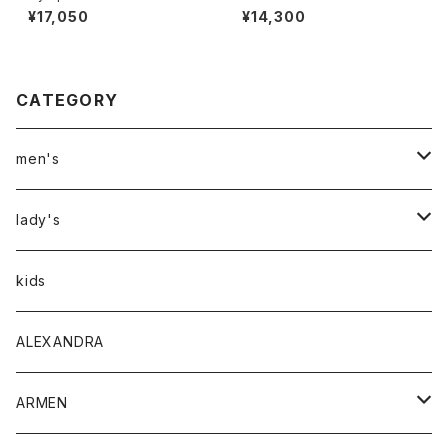
ボタンダウン半袖シャツ CHEC
¥17,050
¥14,300
K MEN
CATEGORY
men's
アウター
lady's
トップス
アウター
kids
Tシャツ
ボトムス
トップス
ALEXANDRA
シャツ
Tシャツ・カットソー
ボトムス
ARMEN