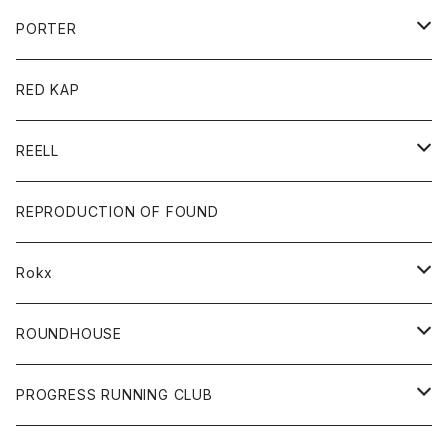
トレーナー
コート
アクセサリー
ダウンジャケット
PORTER
ベスト
ジャケット
バッグ
キッズ
カードホルダー
RED KAP
ロングスリーブＴシャツ
ダウンベスト
Tシャツ
グッズ
キーホルダー
REELL
パーカー
帽子
靴
トップス
財布
パンツ
REPRODUCTION OF FOUND
ロングスリーブカットソー
バック
カットソー
ショートパンツ
ボトムス
バック
Rokx
帽子
カーディガン
ショートパンツ
レディース
ボトム
ROUNDHOUSE
シャツ
パンツ
カットソー
エプロン
PROGRESS RUNNING CLUB
セーター
コート