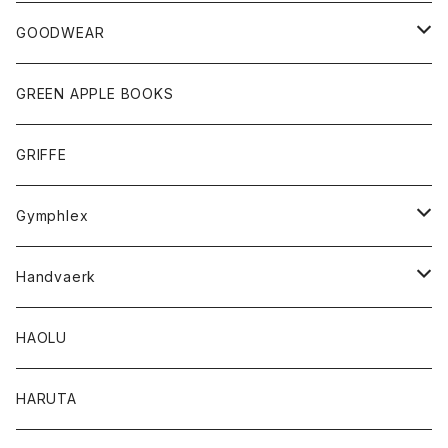
チーフ
シャツ
Tシャツ
ボトム
グッズ
GOODWEAR
タンクトップ
ショートパンツ
手袋
レディース
トップス
GREEN APPLE BOOKS
Tシャツ
スカート
スカート
Tシャツ
GRIFFE
トレーナー
Tシャツ
Gymphlex
ロングスリーブTシャツ
アウター
Handvaerk
カーディガン
トップス
トップス
HAOLU
コート
シャツ
Tシャツ
レディース
HARUTA
ダウンジャケツト