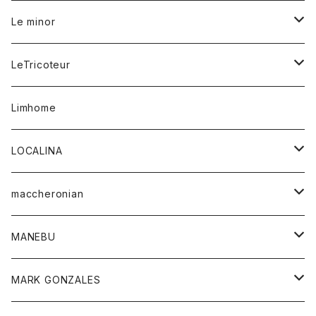
マフラー
バック
スウェットシャツ
Tシャツ
ジーンズ
スカート
カーディガン
シャツ
ワンピース
Tシャツ
レディース
Le minor
リング
帽子
ストレッチフライス
トレーナー
スウェットパンツ
パンツ
コート
コート
ボトム
LeTricoteur
バンダナ
セーター
ベスト
スカート
シャツ
シャツ
スカート
レディース
カーディガン
Limhome
タンクトップ
パンツ
スウェット
ジャケット
パンツ
アウター
トップス
LOCALINA
Tシャツ
スカート
スカート
カットソー
シャツ
ロングスリーブテーシャツ
maccheronian
トレーナー
セーター
ニット
シャツ
靴
MANEBU
パーカー
チュニック
ボトム
スカート
靴
MARK GONZALES
ハーフスリーブTシャツ
Tシャツ
ワンピース
ボトム