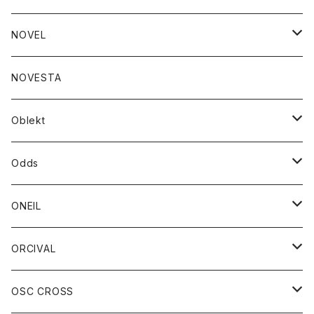
ジャケット
バッグ
コート
グッズ
アクセサリー
帽子
NOVEL
ダウンジャケット
ジャケット
ウォレット
バッグ
トップス
グッズ
トップス
NOVESTA
ダウンベスト
ダウン
靴
ブレスレット
ジャケット
靴
カットソー
ボトム
トップス
ボトム
Oblekt
パーカー
パーカー
バック
ベルト
シャツ
ストール/マフラー
スエット
ショートパンツ
シャツ
レディース
ボトム
ボトム
Odds
ベスト
帽子
Tシャツ
帽子
フーディ
パンツ
シャツジャケット
シャツ
ショートパンツ
ショートパンツ
レディース
帽子
ONEIL
トレーナー
セーター
Tシャツ
ジーンズ
パンツ
ボトム
スカート
ORCIVAL
ベスト
Tシャツ
ボトム
パンツ
アウター
OSC CROSS