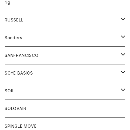
キッズ
トップス
rig
Tシャツ
ジャケット
オーバーオール
Tシャツ
ボトム
グッズ
RUSSELL
トレーナー
シャツ
ペインターパンツ
帽子
アウター
Sanders
ニット
セーター
コート
スカート
グッズ
SANFRANCISCO
ベスト
Tシャツ
パーカー
靴
Tシャツ
アウター
SCYE BASICS
ロングスリーブＴシャツ
ボトム
カーディガン
トップス
グッズ
ボトム
SOIL
ワンピース
コート
Tシャツ
ネクタイ
ジーンズ
ボトム
アクセサリー
トップス
靴
SOLOVAIR
ジャケット
トレーナー
グローブ
チノパン
ショートパンツ
ポロシャツ
レディース
トップス
靴
ワンピース
SPINGLE MOVE