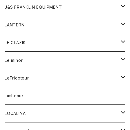
パーカー
バッグ
ダウンベスト
靴
ストール
カーディガン
カットソー
トレーナー
ボトム
ボトム
トップス
帽子
ボトム
J&S FRANKLIN EQUIPMENT
ブレザー
ブレスレット
パーカー
グローブ
バンダナ
ジャケット
シャツ
オーバーオール
オーバーオール
Gジャケット
レディース
レディース
帽子
アウター
LANTERN
フリース
ベルト
ストール/マフラー
帽子
シャツ
セーター
ショートパンツ
ショートパンツ
スウェット
アウター
オーバーオール
ワンピース
アウター
LE GLAZIK
マフラー
バック
スウェットシャツ
Tシャツ
ジーンズ
スカート
カーディガン
シャツ
ワンピース
Tシャツ
レディース
Le minor
リング
帽子
ストレッチフライス
トレーナー
スウェットパンツ
パンツ
コート
コート
ボトム
LeTricoteur
バンダナ
セーター
ベスト
スカート
シャツ
シャツ
スカート
レディース
カーディガン
Limhome
タンクトップ
パンツ
スウェット
ジャケット
パンツ
アウター
トップス
LOCALINA
Tシャツ
スカート
スカート
カットソー
シャツ