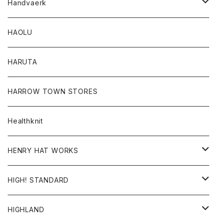
アウター
Handvaerk
カーディガン
トップス
トップス
HAOLU
コート
シャツ
Tシャツ
レディース
HARUTA
ダウンジャケツト
スウェット
ロンTEE
カーディガン
ボトム
HARROW TOWN STORES
ダウンベスト
ダウンベスト
スエット
コート
パンツ
Healthknit
ジャケット
Ｔシャツ
Ｔシャツ
HENRY HAT WORKS
ワンピース
帽子
HIGH! STANDARD
アウター
HIGHLAND