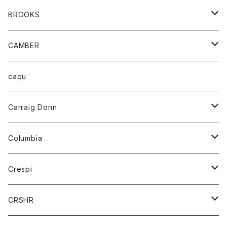
ダウンベスト
アンダーウェアー
トップス
シャツ
BROOKS
パーカー
カードホルダー
カーディガン
ボトム
グッズ
CAMBER
ブレザー
キーホルダー
ジャケット
オーバーオール
靴
レディース
トップス
caqu
靴
シャツ
ショートパンツ
オーバーオール
ハーフスリーブTシャツ
Carraig Donn
財布
セーター
ジーンズ
カーディガン
ニット
Columbia
ストール/マフラー
タンクトップ
スカート
コート
アウター
Crespi
チーフ
Tシャツ
パンツ
シャツ
ジャケット
ジャケット
CRSHR
バンダナ
トレーナー
スカート