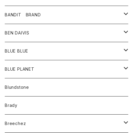
パンツ
靴
革ジャケット
アクセサリー
BANDIT BRAND
バッグ
トップス
BEN DAIVIS
ポーチ
Ｔシャツ
ポトム
BLUE BLUE
パンツ
アウター
BLUE PLANET
カーディガン
アクセサリー
サングラス
Blundstone
コート
バッグ
キッズ
Brady
ジャケット
ベルト
Tシャツ
グッズ
Breechez