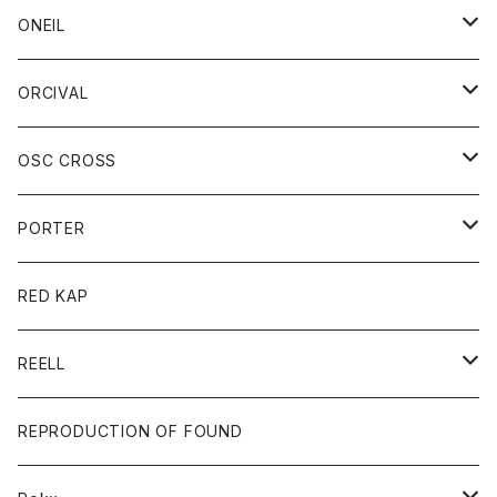
ベスト
帽子
Tシャツ
帽子
フーディ
パンツ
シャツジャケット
シャツ
ショートパンツ
ショートパンツ
レディース
帽子
ONEIL
トレーナー
セーター
Tシャツ
ジーンズ
パンツ
ボトム
スカート
ORCIVAL
ベスト
Tシャツ
ボトム
パンツ
アウター
OSC CROSS
トレーナー
コート
アクセサリー
ダウンジャケット
PORTER
ベスト
ジャケット
バッグ
キッズ
カードホルダー
RED KAP
ロングスリーブＴシャツ
ダウンベスト
Tシャツ
グッズ
キーホルダー
REELL
パーカー
帽子
靴
トップス
財布
パンツ
REPRODUCTION OF FOUND
ロングスリーブカットソー
バック
カットソー
ショートパンツ