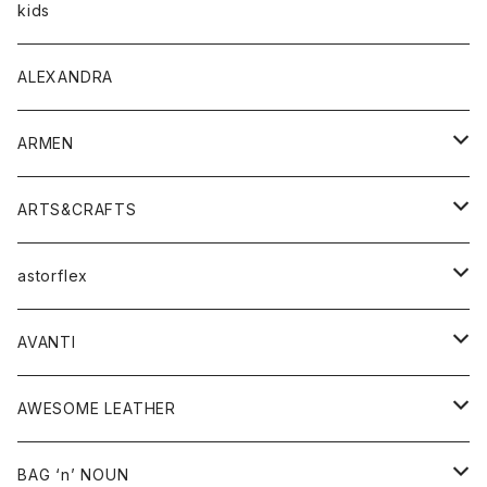
トップス
アウター
kids
Tシャツ
ボトムス
トップス
ALEXANDRA
シャツ
Tシャツ・カットソー
ボトムス
ARMEN
ニット・セーター
シャツ・ブラウス
パンツ
ワンピース・オールインワン
アウター
ARTS&CRAFTS
スウェット・パーカー
ニット・セーター
スカート
コート
バッグ
トップス
アクセサリー
astorflex
タンクトップ
パーカー・スウェット
ジャケット
ベスト
ウォレット
シューズ
ワンピース
グッズ
AVANTI
タンクトップ・キャミソール
シャツ
バッグ
靴
アクセサリー
ボトム
シャツ
AWESOME LEATHER
スカート
その他雑貨
グッズ
アウター
BAG ‘n’ NOUN