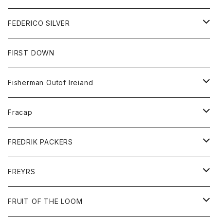
フリース
セーター
ショートパンツ
ジャケット
レディース
ボトム
FEDERICO SILVER
Tシャツ
パンツ
スエットシャツ
コート
スエットパンツ
グッズ
アクセサリー
FIRST DOWN
トレーナー
ロングスリーブTシャツ
ジャケット
帽子
Fisherman Outof Ireiand
ポロシャツ
シャツ
ニット
Fracap
ショートパンツ
グッズ
FREDRIK PACKERS
ダウンジャケット
靴
アクセサリー
FREYRS
ダウンベスト
バッグ
サングラス
FRUIT OF THE LOOM
Tシャツ