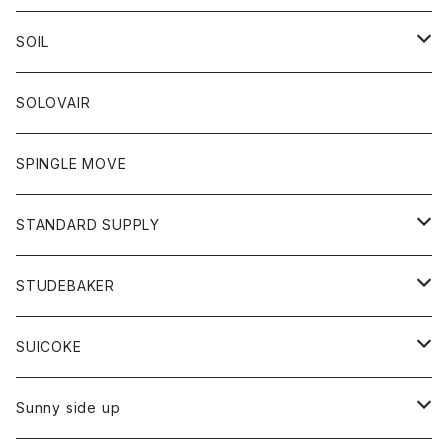
ロングスリーブＴシャツ
ボトム
カーディガン
トップス
グッズ
ボトム
SOIL
ワンピース
コート
Tシャツ
ネクタイ
ジーンズ
ボトム
アクセサリー
トップス
靴
SOLOVAIR
ジャケット
トレーナー
グローブ
チノパン
ショートパンツ
ポロシャツ
レディース
トップス
靴
ワンピース
SPINGLE MOVE
パーカー
パーカー
ストール
スカート
ベスト
スカート
カットソー
アクセサリー
ボトム
トップス
STANDARD SUPPLY
ロングスリーブTシャツ
パンツ
ジャケット
Tシャツ
カーディガン
バック
ショートパンツ
カットソー
レディース
ボトム
財布
STUDEBAKER
Tシャツ
パーカー
ジャケット
パンツ
カットソー
パンツ
バッグ
アクセサリー
SUICOKE
シャツ
カーディガン
オーバーオール
ブレスレット
ブーツ
Sunny side up