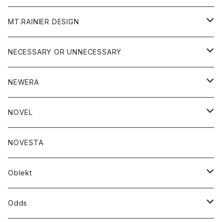
ニット
MT.RAINIER DESIGN
ブラウス
アウター
NECESSARY OR UNNECESSARY
コート
アクセサリー
アウター
NEWERA
ジャケット
バッグ
コート
グッズ
アクセサリー
帽子
NOVEL
ダウンジャケット
ジャケット
ウォレット
バッグ
トップス
グッズ
トップス
NOVESTA
ダウンベスト
ダウン
靴
ブレスレット
ジャケット
靴
カットソー
ボトム
トップス
ボトム
Oblekt
パーカー
パーカー
バック
ベルト
シャツ
ストール/マフラー
スエット
ショートパンツ
シャツ
レディース
ボトム
ボトム
Odds