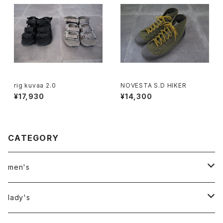
rig kuvaa 2.0
NOVESTA S.D HIKER
¥17,930
¥14,300
CATEGORY
men's
アウター
lady's