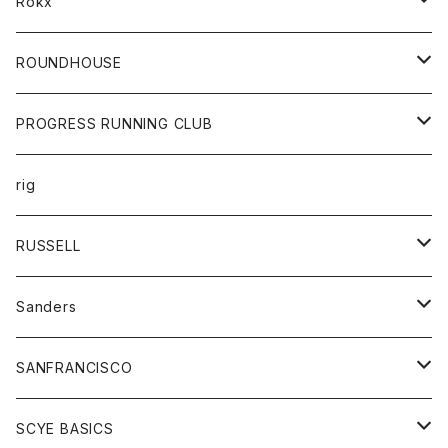
ボトムス
バック
Rokx
帽子
カーディガン
ショートパンツ
レディース
ボトム
ROUNDHOUSE
シャツ
パンツ
カットソー
エプロン
PROGRESS RUNNING CLUB
セーター
コート
キッズ
トップス
rig
Tシャツ
ジャケット
オーバーオール
Tシャツ
ボトム
グッズ
RUSSELL
トレーナー
シャツ
ペインターパンツ
帽子
アウター
Sanders
ニット
セーター
コート
スカート
グッズ
SANFRANCISCO
ベスト
Tシャツ
パーカー
靴
Tシャツ
アウター
SCYE BASICS