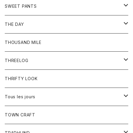
セーター
グローブ
リング
サンダル
アウター
SWEET PANTS
Tシャツ
Tシャツ
Ｇジャン
ボトム
ボトム
THE DAY
シャツ
ジーンズ
ショートパンツ
トップス
THOUSAND MILE
ボトム
Tシャツ
THREELOG
ワンピース
トップス
THRIFTY LOOK
コート
Tシャツ
Tous les jours
トップス
TOWN CRAFT
レディース
TRADHUND