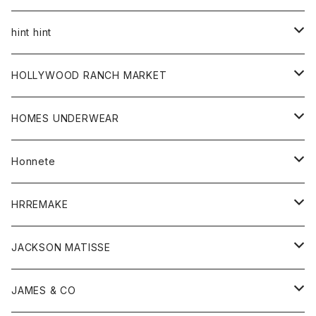
ジャケット
トップス
帽子
hint hint
シャツ
ボトム
ストール
HOLLYWOOD RANCH MARKET
カーディガン
グッズ
アウター
HOMES UNDERWEAR
Tシャツ
帽子
カーディガン
アクセサリー
アウター
Honnete
コート
ウォレット
カーディガン
キッズ
キッズ
ブラウス
HRREMAKE
ジャケット
ストール
コート
Tシャツ
Tシャツ
グッズ
グッズ
ワンピース
バック
JACKSON MATISSE
ダウンベスト
ネックレス
ジャケット
ロンパース
アンダーウェア
靴
トップス
トップス
キッズ
Tシャツ
JAMES & CO