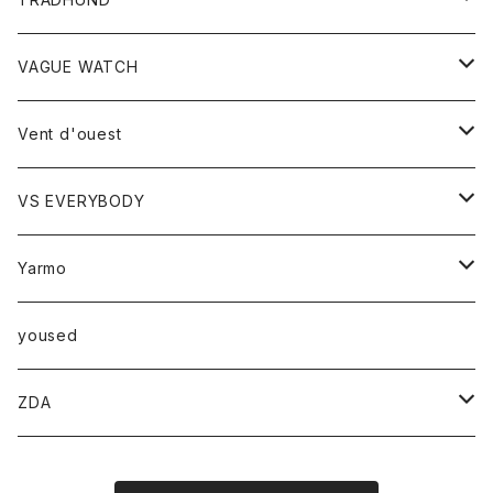
カットソー
セーター
VAGUE WATCH
ベスト
時計
Vent d'ouest
ボトム
VS EVERYBODY
スカート
トップス
トップス
Yarmo
パンツ
ベスト
Ｔシャツ
アウター
yoused
コート
小物
ZDA
帽子
スニーカー