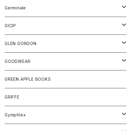
アウター
Germinale
ボトム
パーカー
グッズ
靴
GICIP
ネクタイ
サンダル
トップス
トップス
GLEN GORDON
チーフ
シャツ
Tシャツ
ボトム
グッズ
GOODWEAR
タンクトップ
ショートパンツ
手袋
レディース
トップス
GREEN APPLE BOOKS
Tシャツ
スカート
スカート
Tシャツ
GRIFFE
トレーナー
Tシャツ
Gymphlex
ロングスリーブTシャツ