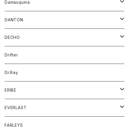
ワンピース
キャップ
Damasquina
ネクタイ
パーカー
チュニック
ブラウス
ウォレット
DANTON
帽子
ベスト
Tシャツ
カードケース
アウター
DECHO
ポロシャツ
パーカー
コート
バッグ
アクセサリー
帽子
Drifter
ロングスリーブTシャツ
ワンピース
ジャケット
バッグ
キッズ
Dr.Ray
ボトム
ダウンジャケット
シャツ
グッズ
ERIBE
ジャケット
ダウンベスト
Tシャツ
帽子
トップス
ニット
EVERLAST
ベスト
ベスト
シャツ
ボトム
トップス
FARLEYS