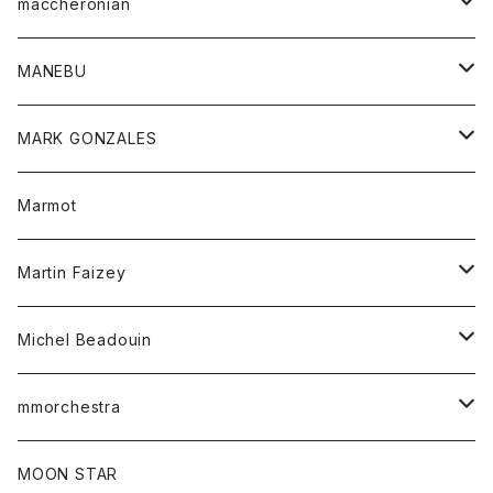
ロングスリーブテーシャツ
maccheronian
トレーナー
セーター
ニット
シャツ
靴
MANEBU
パーカー
チュニック
ボトム
スカート
靴
MARK GONZALES
ハーフスリーブTシャツ
Tシャツ
ワンピース
ボトム
トップス
Marmot
ブラウス
ボトム
Tシャツ
ワンピース
Tシャツ
Martin Faizey
ベスト
ワンピース
ベルト
Michel Beadouin
ポロシャツ
トップス
mmorchestra
ロングスリーブTシャツ
ジャケット
フリース
パンツ
帽子
MOON STAR