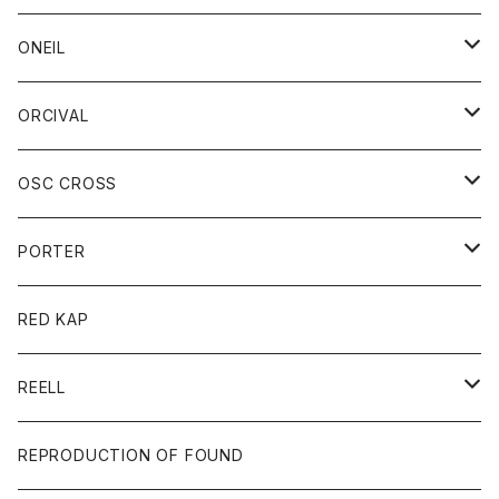
ベスト
帽子
Tシャツ
帽子
フーディ
パンツ
シャツジャケット
シャツ
ショートパンツ
ショートパンツ
レディース
帽子
ONEIL
トレーナー
セーター
Tシャツ
ジーンズ
パンツ
ボトム
スカート
ORCIVAL
ベスト
Tシャツ
ボトム
パンツ
アウター
OSC CROSS
トレーナー
コート
アクセサリー
ダウンジャケット
PORTER
ベスト
ジャケット
バッグ
キッズ
カードホルダー
RED KAP
ロングスリーブＴシャツ
ダウンベスト
Tシャツ
グッズ
キーホルダー
REELL
パーカー
帽子
靴
トップス
財布
パンツ
REPRODUCTION OF FOUND