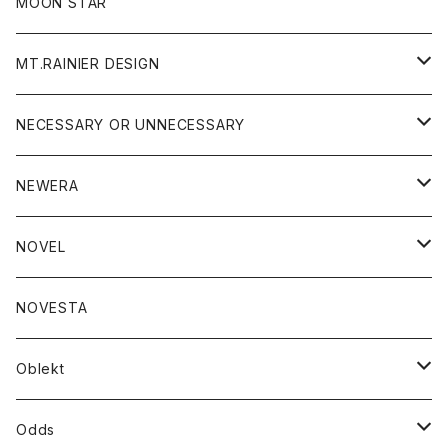
パンツ
帽子
MOON STAR
ニット
MT.RAINIER DESIGN
ブラウス
アウター
NECESSARY OR UNNECESSARY
コート
アクセサリー
アウター
NEWERA
ジャケット
バッグ
コート
グッズ
アクセサリー
帽子
NOVEL
ダウンジャケット
ジャケット
ウォレット
バッグ
トップス
グッズ
トップス
NOVESTA
ダウンベスト
ダウン
靴
ブレスレット
ジャケット
靴
カットソー
ボトム
トップス
ボトム
Oblekt
パーカー
パーカー
バック
ベルト
シャツ
ストール/マフラー
スエット
ショートパンツ
シャツ
レディース
ボトム
ボトム
Odds