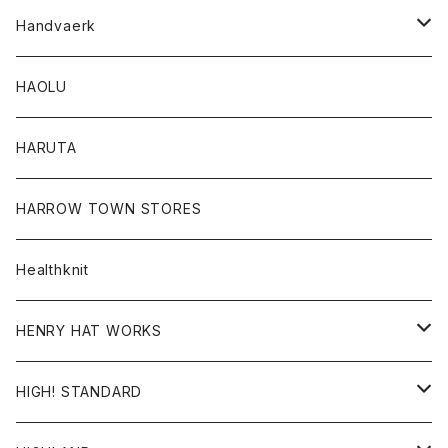
ロングスリーブTシャツ
アウター
Handvaerk
カーディガン
トップス
トップス
HAOLU
コート
シャツ
Tシャツ
レディース
HARUTA
ダウンジャケツト
スウェット
ロンTEE
カーディガン
ボトム
HARROW TOWN STORES
ダウンベスト
ダウンベスト
スエット
コート
パンツ
Healthknit
ジャケット
Ｔシャツ
Ｔシャツ
HENRY HAT WORKS
ワンピース
帽子
HIGH! STANDARD