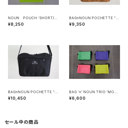
NOUN POUCH 'SHORT/M
BAGnNOUN POCHETTE “G
NT'
OLD”
¥8,250
¥9,350
BAGnNOUN POCHETTE “B
BAG ‘n’ NOUN TRIO 'MONT
LACK”
ANA/S'
¥10,450
¥6,600
セール中の商品