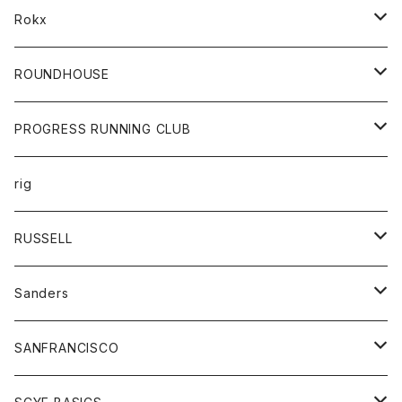
ロングスリーブカットソー
バック
カットソー
ショートパンツ
ボトムス
バック
Rokx
帽子
カーディガン
ショートパンツ
レディース
ボトム
ROUNDHOUSE
シャツ
パンツ
カットソー
エプロン
PROGRESS RUNNING CLUB
セーター
コート
キッズ
トップス
rig
Tシャツ
ジャケット
オーバーオール
Tシャツ
ボトム
グッズ
RUSSELL
トレーナー
シャツ
ペインターパンツ
帽子
アウター
Sanders
ニット
セーター
コート
スカート
グッズ
SANFRANCISCO
ベスト
Tシャツ
パーカー
靴
Tシャツ
アウター