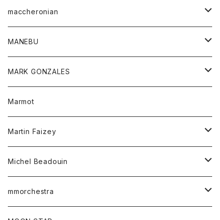
スカート
カットソー
シャツ
ロングスリーブテーシャツ
maccheronian
トレーナー
セーター
ニット
シャツ
靴
MANEBU
パーカー
チュニック
ボトム
スカート
靴
MARK GONZALES
ハーフスリーブTシャツ
Tシャツ
ワンピース
ボトム
トップス
Marmot
ブラウス
ボトム
Tシャツ
ワンピース
Tシャツ
Martin Faizey
ベスト
ワンピース
ベルト
Michel Beadouin
ポロシャツ
トップス
mmorchestra
ロングスリーブTシャツ
ジャケット
フリース