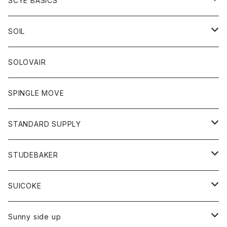
SCYE BASICS
ロングスリーブＴシャツ
ボトム
カーディガン
トップス
グッズ
ボトム
SOIL
ワンピース
コート
Tシャツ
ネクタイ
ジーンズ
ボトム
アクセサリー
トップス
靴
SOLOVAIR
ジャケット
トレーナー
グローブ
チノパン
ショートパンツ
ポロシャツ
レディース
トップス
靴
ワンピース
SPINGLE MOVE
パーカー
パーカー
ストール
スカート
ベスト
スカート
カットソー
アクセサリー
ボトム
トップス
STANDARD SUPPLY
ロングスリーブTシャツ
パンツ
ジャケット
Tシャツ
カーディガン
バック
ショートパンツ
カットソー
レディース
ボトム
財布
STUDEBAKER
Tシャツ
パーカー
ジャケット
パンツ
カットソー
パンツ
バッグ
アクセサリー
SUICOKE
シャツ
カーディガン
オーバーオール
ブレスレット
ブーツ
Sunny side up