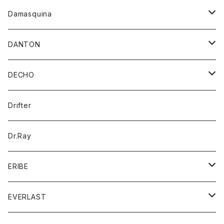
スカート
ワンピース
キャップ
Damasquina
ネクタイ
パーカー
チュニック
ブラウス
ウォレット
DANTON
帽子
ベスト
Tシャツ
カードケース
アウター
DECHO
ポロシャツ
パーカー
コート
バッグ
アクセサリー
帽子
Drifter
ロングスリーブTシャツ
ワンピース
ジャケット
バッグ
キッズ
Dr.Ray
ボトム
ダウンジャケット
シャツ
グッズ
ERIBE
ジャケット
ダウンベスト
Tシャツ
帽子
トップス
ニット
EVERLAST
ベスト
ベスト