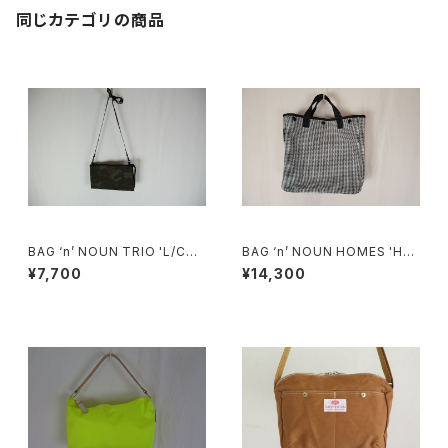
同じカテゴリの商品
BAG ‘n’ NOUN TRIO 'L/CA
BAG ‘n’ NOUN HOMES 'HO
MO'
UNDSTOOTH/S'
¥7,700
¥14,300