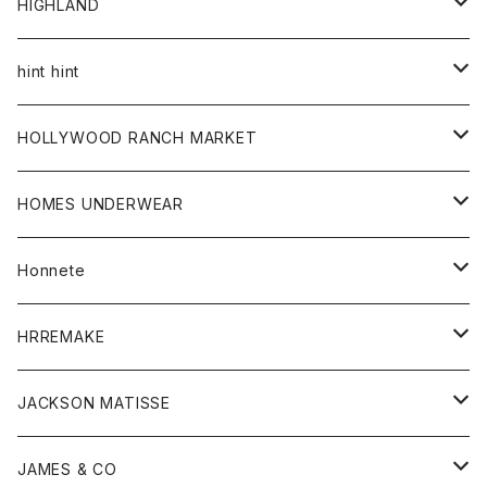
アウター
HIGHLAND
ジャケット
トップス
帽子
hint hint
シャツ
ボトム
ストール
HOLLYWOOD RANCH MARKET
カーディガン
グッズ
アウター
HOMES UNDERWEAR
Tシャツ
帽子
カーディガン
アクセサリー
アウター
Honnete
コート
ウォレット
カーディガン
キッズ
キッズ
ブラウス
HRREMAKE
ジャケット
ストール
コート
Tシャツ
Tシャツ
グッズ
グッズ
ワンピース
バック
JACKSON MATISSE
ダウンベスト
ネックレス
ジャケット
ロンパース
アンダーウェア
靴
トップス
トップス
キッズ
Tシャツ
JAMES & CO