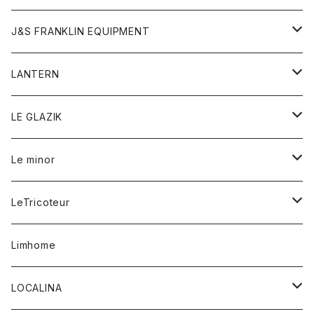
パーカー
バッグ
ダウンベスト
靴
ストール
カーディガン
カットソー
トレーナー
ボトム
ボトム
トップス
帽子
ボトム
J&S FRANKLIN EQUIPMENT
ブレザー
ブレスレット
パーカー
グローブ
バンダナ
ジャケット
シャツ
オーバーオール
オーバーオール
Gジャケット
レディース
レディース
帽子
アウター
LANTERN
フリース
ベルト
ストール/マフラー
帽子
シャツ
セーター
ショートパンツ
ショートパンツ
スウェット
アウター
オーバーオール
ワンピース
アウター
LE GLAZIK
マフラー
バック
スウェットシャツ
Tシャツ
ジーンズ
スカート
カーディガン
シャツ
ワンピース
Tシャツ
レディース
Le minor
リング
帽子
ストレッチフライス
トレーナー
スウェットパンツ
パンツ
コート
コート
ボトム
LeTricoteur
バンダナ
セーター
ベスト
スカート
シャツ
シャツ
スカート
レディース
カーディガン
Limhome
タンクトップ
パンツ
スウェット
ジャケット
パンツ
アウター
トップス
LOCALINA
Tシャツ
スカート