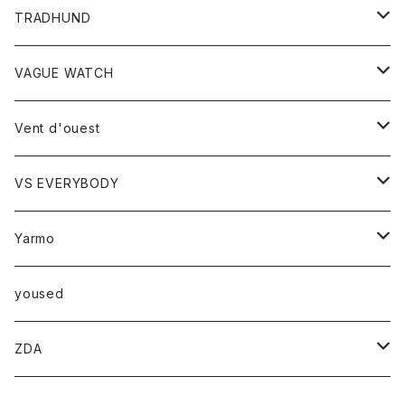
レディース
TRADHUND
カットソー
セーター
VAGUE WATCH
ベスト
時計
Vent d'ouest
ボトム
VS EVERYBODY
スカート
トップス
トップス
Yarmo
パンツ
ベスト
Ｔシャツ
アウター
yoused
コート
小物
ZDA
帽子
スニーカー