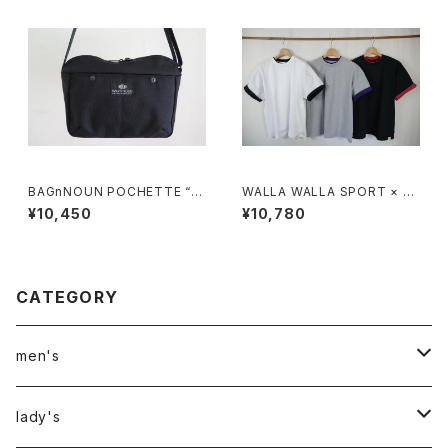
BAGnNOUN POCHETTE “B
WALLA WALLA SPORT × HI
LACK”
GH! STANDARD /ダブル ネッ
¥10,450
¥10,780
ク Tシャツ
CATEGORY
men's
アウター
lady's