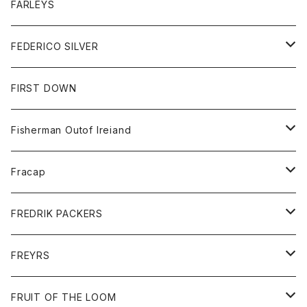
シャツ
ボトム
トップス
FARLEYS
フリース
セーター
ショートパンツ
ジャケット
レディース
ボトム
FEDERICO SILVER
Tシャツ
パンツ
スエットシャツ
コート
スエットパンツ
グッズ
アクセサリー
FIRST DOWN
トレーナー
ロングスリーブTシャツ
ジャケット
帽子
Fisherman Outof Ireiand
ポロシャツ
シャツ
ニット
Fracap
ショートパンツ
グッズ
FREDRIK PACKERS
ダウンジャケット
靴
アクセサリー
FREYRS
ダウンベスト
バッグ
サングラス
FRUIT OF THE LOOM