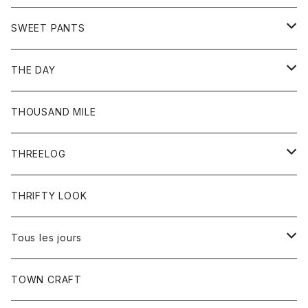
セーター
グローブ
リング
サンダル
アウター
SWEET PANTS
Tシャツ
Tシャツ
Ｇジャン
ボトム
ボトム
THE DAY
シャツ
ジーンズ
ショートパンツ
トップス
THOUSAND MILE
ボトム
Tシャツ
THREELOG
ワンピース
トップス
THRIFTY LOOK
コート
Tシャツ
Tous les jours
トップス
TOWN CRAFT