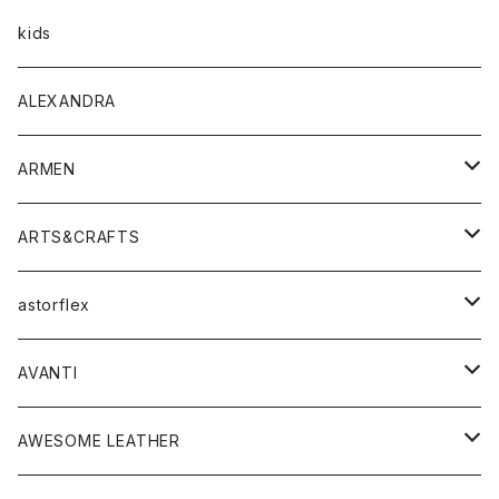
トップス
アウター
kids
Tシャツ
ボトムス
トップス
ALEXANDRA
シャツ
Tシャツ・カットソー
ボトムス
ARMEN
ニット・セーター
シャツ・ブラウス
パンツ
ワンピース・オールインワン
アウター
ARTS&CRAFTS
スウェット・パーカー
ニット・セーター
スカート
コート
バッグ
トップス
アクセサリー
astorflex
タンクトップ
パーカー・スウェット
ジャケット
ベスト
ウォレット
シューズ
ワンピース
グッズ
AVANTI
タンクトップ・キャミソール
シャツ
バッグ
靴
アクセサリー
ボトム
シャツ
AWESOME LEATHER