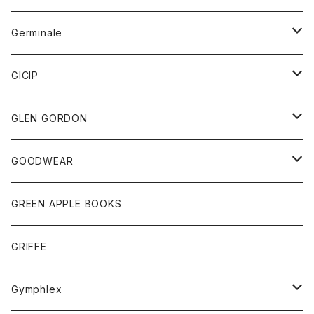
Tシャツ
アウター
Germinale
ボトム
パーカー
グッズ
靴
GICIP
ネクタイ
サンダル
トップス
トップス
GLEN GORDON
チーフ
シャツ
Tシャツ
ボトム
グッズ
GOODWEAR
タンクトップ
ショートパンツ
手袋
レディース
トップス
GREEN APPLE BOOKS
Tシャツ
スカート
スカート
Tシャツ
GRIFFE
トレーナー
Tシャツ
Gymphlex