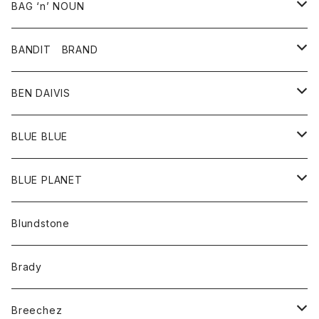
スカート
その他雑貨
グッズ
アウター
BAG ‘n’ NOUN
パンツ
靴
革ジャケット
アクセサリー
BANDIT BRAND
バッグ
トップス
BEN DAIVIS
ポーチ
Ｔシャツ
ポトム
BLUE BLUE
パンツ
アウター
BLUE PLANET
カーディガン
アクセサリー
サングラス
Blundstone
コート
バッグ
キッズ
Brady
ジャケット
ベルト
Tシャツ
グッズ
Breechez