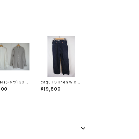
N (シャツ) 30s
caqu FS linen wide
E PLAIN OVER
boy`s コットン リネン
600
¥19,800
UTILITY BANDE
ワイド デニム WOMEN
LLAR SHIRT