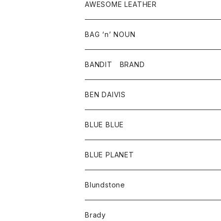
シャツ
バッグ
靴
アクセサリー
ボトム
シャツ
AWESOME LEATHER
スカート
その他雑貨
グッズ
アウター
BAG ‘n’ NOUN
パンツ
靴
革ジャケット
アクセサリー
BANDIT BRAND
バッグ
トップス
BEN DAIVIS
ポーチ
Ｔシャツ
ポトム
BLUE BLUE
パンツ
アウター
BLUE PLANET
カーディガン
アクセサリー
サングラス
Blundstone
コート
バッグ
キッズ
Brady