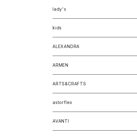
アウター
lady's
トップス
アウター
kids
Tシャツ
ボトムス
トップス
ALEXANDRA
シャツ
Tシャツ・カットソー
ボトムス
ARMEN
ニット・セーター
シャツ・ブラウス
パンツ
ワンピース・オールインワン
アウター
ARTS&CRAFTS
スウェット・パーカー
ニット・セーター
スカート
コート
バッグ
トップス
アクセサリー
astorflex
タンクトップ
パーカー・スウェット
ジャケット
ベスト
ウォレット
シューズ
ワンピース
グッズ
AVANTI
タンクトップ・キャミソール