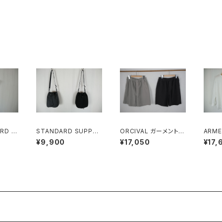
ARD サ
STANDARD SUPPLY
ORCIVAL ガーメントダ
ARME
IGHT
SIMPLICITY CHALK
イ イージーショートパ
GAUZ
¥9,900
¥17,050
¥17,
Tシャツ
SHOULDER チョーク
ンツ MEN
DYE 
ショルダー
D CO