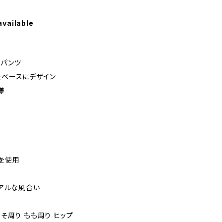
available
ーパンツ
をベースにデザイン
様
」を使用
ュアルな風合い
すそ周り もも周り ヒップ