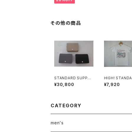
その他の商品
STANDARD SUPPLY
HIGH! STAND
PAL BILLFOLD FLAP
ンフランシスコ S
¥30,800
¥7,920
WALLET
SEEING MAP 
CATEGORY
men's