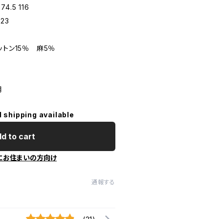
74.5 116
123
ットン15％ 麻5％
用
l shipping available
d to cart
にお住まいの方向け
通報する