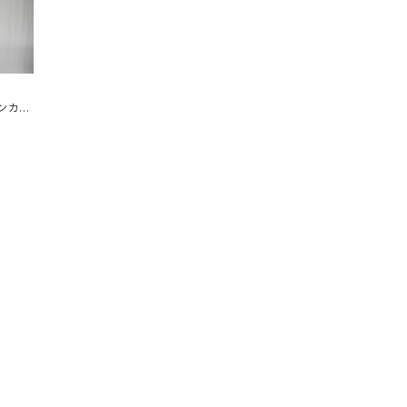
トンカツ
イージ