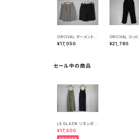
ORCIVAL ガーメントダ
ORCIVAL コッ
イ イージーショートパ
ラギ ダブルニー
¥17,050
¥21,780
ンツ MEN
ーパンツ MEN
セール中の商品
LE GLAZIK リネンポリ
エステル キャミソールワ
¥17,600
ンピース
20%OFF