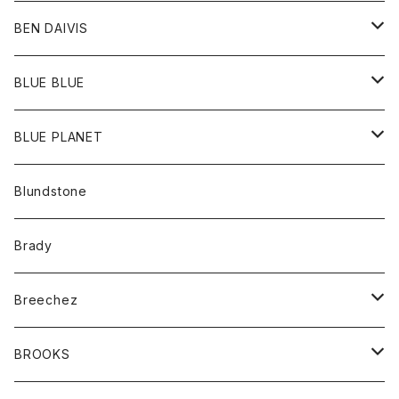
バッグ
トップス
BEN DAIVIS
ポーチ
Ｔシャツ
ポトム
BLUE BLUE
パンツ
アウター
BLUE PLANET
カーディガン
アクセサリー
サングラス
Blundstone
コート
バッグ
キッズ
Brady
ジャケット
ベルト
Tシャツ
グッズ
Breechez
ダウンベスト
アンダーウェアー
トップス
シャツ
BROOKS
パーカー