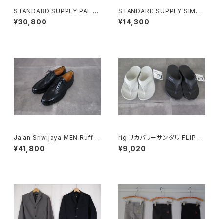
STANDARD SUPPLY PAL BI
STANDARD SUPPLY SIMPL
LLFOLD FLAP WALLET
ICITY TRIANGLE SHOULDE
¥30,800
¥14,300
R トライアングルショルダー
Jalan Sriwijaya MEN Ruffle
rig リカバリーサンダル FLIP FL
/ BLACK CALF (DAINITE SO
OP 2.0
¥41,800
¥9,020
LE)