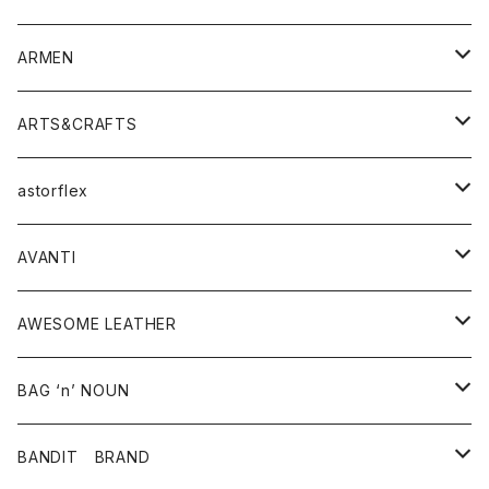
シャツ
Tシャツ・カットソー
ボトムス
ARMEN
ニット・セーター
シャツ・ブラウス
パンツ
ワンピース・オールインワン
アウター
ARTS&CRAFTS
スウェット・パーカー
ニット・セーター
スカート
コート
バッグ
トップス
アクセサリー
astorflex
タンクトップ
パーカー・スウェット
ジャケット
ベスト
ウォレット
シューズ
ワンピース
グッズ
AVANTI
タンクトップ・キャミソール
シャツ
バッグ
靴
アクセサリー
ボトム
シャツ
AWESOME LEATHER
スカート
その他雑貨
グッズ
アウター
BAG ‘n’ NOUN
パンツ
靴
革ジャケット
アクセサリー
BANDIT BRAND