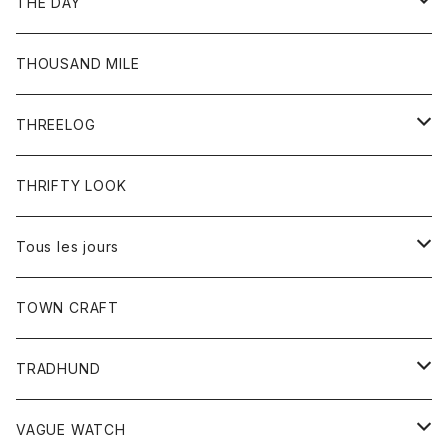
ボトム
ボトム
THE DAY
シャツ
ジーンズ
ショートパンツ
トップス
THOUSAND MILE
ボトム
Tシャツ
THREELOG
ワンピース
トップス
THRIFTY LOOK
コート
Tシャツ
Tous les jours
トップス
TOWN CRAFT
レディース
TRADHUND
カットソー
セーター
VAGUE WATCH