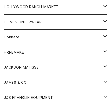
シャツ
ボトム
ストール
HOLLYWOOD RANCH MARKET
カーディガン
グッズ
アウター
HOMES UNDERWEAR
Tシャツ
帽子
カーディガン
アクセサリー
アウター
Honnete
コート
ウォレット
カーディガン
キッズ
キッズ
ブラウス
HRREMAKE
ジャケット
ストール
コート
Tシャツ
Tシャツ
グッズ
グッズ
ワンピース
バック
JACKSON MATISSE
ダウンベスト
ネックレス
ジャケット
ロンパース
アンダーウェア
靴
トップス
トップス
キッズ
Tシャツ
JAMES & CO
パーカー
バッグ
ダウンベスト
靴
ストール
カーディガン
カットソー
トレーナー
ボトム
ボトム
トップス
帽子
ボトム
J&S FRANKLIN EQUIPMENT
ブレザー
ブレスレット
パーカー
グローブ
バンダナ
ジャケット
シャツ