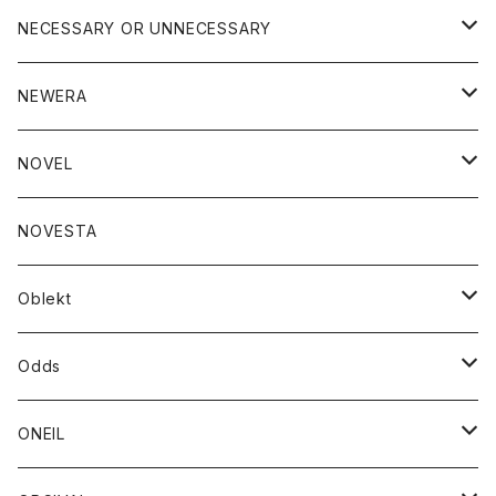
ブラウス
アウター
NECESSARY OR UNNECESSARY
コート
アクセサリー
アウター
NEWERA
ジャケット
バッグ
コート
グッズ
アクセサリー
帽子
NOVEL
ダウンジャケット
ジャケット
ウォレット
バッグ
トップス
グッズ
トップス
NOVESTA
ダウンベスト
ダウン
靴
ブレスレット
ジャケット
靴
カットソー
ボトム
トップス
ボトム
Oblekt
パーカー
パーカー
バック
ベルト
シャツ
ストール/マフラー
スエット
ショートパンツ
シャツ
レディース
ボトム
ボトム
Odds
ベスト
帽子
Tシャツ
帽子
フーディ
パンツ
シャツジャケット
シャツ
ショートパンツ
ショートパンツ
レディース
帽子
ONEIL
トレーナー
セーター
Tシャツ
ジーンズ
パンツ