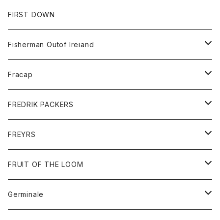
Tシャツ
パンツ
スエットシャツ
コート
スエットパンツ
グッズ
アクセサリー
FIRST DOWN
トレーナー
ロングスリーブTシャツ
ジャケット
帽子
Fisherman Outof Ireiand
ポロシャツ
シャツ
ニット
Fracap
ショートパンツ
グッズ
FREDRIK PACKERS
ダウンジャケット
靴
アクセサリー
FREYRS
ダウンベスト
バッグ
サングラス
FRUIT OF THE LOOM
Tシャツ
アウター
Germinale
ボトム