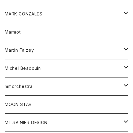
パーカー
チュニック
ボトム
スカート
靴
MARK GONZALES
ハーフスリーブTシャツ
Tシャツ
ワンピース
ボトム
トップス
Marmot
ブラウス
ボトム
Tシャツ
ワンピース
Tシャツ
Martin Faizey
ベスト
ワンピース
ベルト
Michel Beadouin
ポロシャツ
トップス
mmorchestra
ロングスリーブTシャツ
ジャケット
フリース
パンツ
帽子
MOON STAR
ニット
MT.RAINIER DESIGN