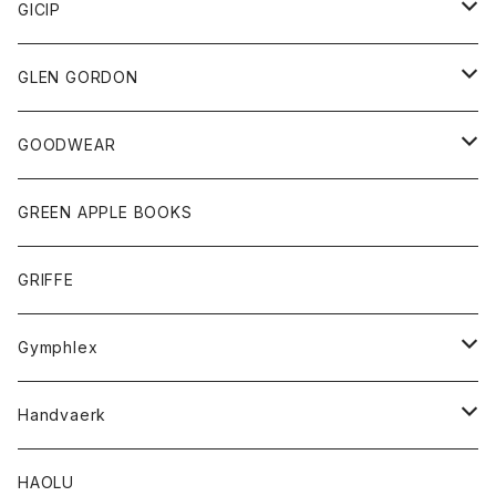
パーカー
グッズ
靴
GICIP
ネクタイ
サンダル
トップス
トップス
GLEN GORDON
チーフ
シャツ
Tシャツ
ボトム
グッズ
GOODWEAR
タンクトップ
ショートパンツ
手袋
レディース
トップス
GREEN APPLE BOOKS
Tシャツ
スカート
スカート
Tシャツ
GRIFFE
トレーナー
Tシャツ
Gymphlex
ロングスリーブTシャツ
アウター
Handvaerk
カーディガン
トップス
トップス
HAOLU