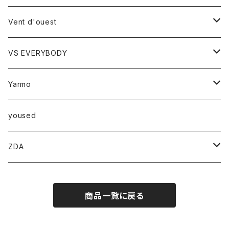
ベスト
時計
Vent d'ouest
ボトム
VS EVERYBODY
スカート
トップス
トップス
Yarmo
パンツ
ベスト
Ｔシャツ
アウター
yoused
コート
小物
ZDA
帽子
スニーカー
商品一覧に戻る