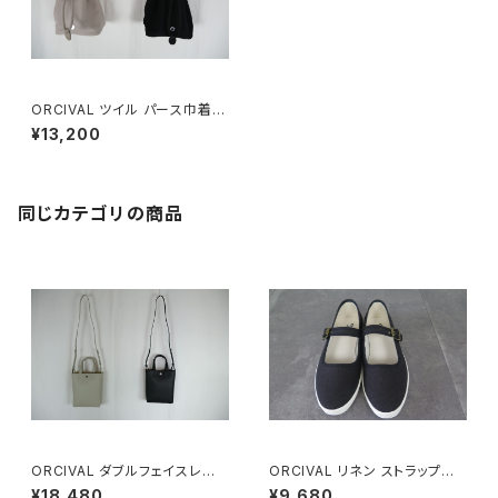
ORCIVAL ツイル パース巾着バ
ッグ
¥13,200
同じカテゴリの商品
ORCIVAL ダブルフェイスレザ
ORCIVAL リネン ストラップシュ
ー 2WAYトートバッグ
ーズ
¥18,480
¥9,680