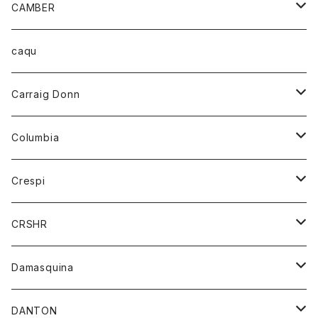
カードホルダー
カーディガン
ボトム
グッズ
CAMBER
ブレザー
キーホルダー
ジャケット
オーバーオール
靴
レディース
トップス
caqu
靴
シャツ
ショートパンツ
オーバーオール
ハーフスリーブTシャツ
Carraig Donn
財布
セーター
ジーンズ
カーディガン
ニット
Columbia
ストール/マフラー
タンクトップ
スカート
コート
アウター
Crespi
チーフ
Tシャツ
パンツ
シャツ
ジャケット
ジャケット
CRSHR
バンダナ
トレーナー
スカート
ワンピース
キャップ
Damasquina
ネクタイ
パーカー
チュニック
ブラウス
ウォレット
DANTON