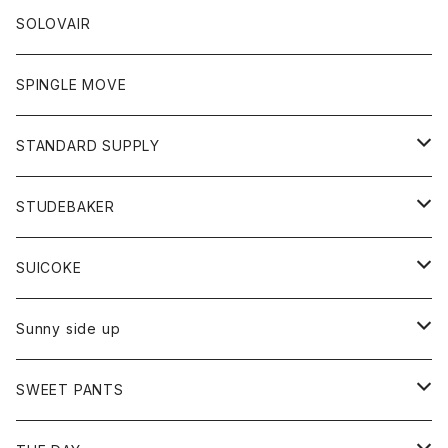
コート
Tシャツ
ネクタイ
ジーンズ
ボトム
アクセサリー
トップス
靴
SOLOVAIR
ジャケット
トレーナー
グローブ
チノパン
ショートパンツ
ポロシャツ
レディース
トップス
靴
ワンピース
SPINGLE MOVE
パーカー
パーカー
ストール
スカート
ベスト
スカート
カットソー
アクセサリー
ボトム
トップス
STANDARD SUPPLY
ロングスリーブTシャツ
パンツ
ジャケット
Tシャツ
カーディガン
バック
ショートパンツ
カットソー
レディース
ボトム
財布
STUDEBAKER
Tシャツ
パーカー
ジャケット
パンツ
カットソー
パンツ
バッグ
アクセサリー
SUICOKE
シャツ
カーディガン
オーバーオール
ブレスレット
ブーツ
Sunny side up
セーター
グローブ
リング
サンダル
アウター
SWEET PANTS
Tシャツ
Tシャツ
Ｇジャン