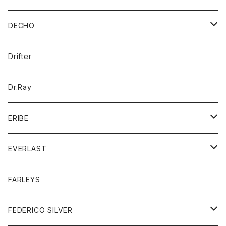
帽子
ベスト
Tシャツ
カードケース
アウター
DECHO
ポロシャツ
パーカー
コート
バッグ
アクセサリー
帽子
Drifter
ロングスリーブTシャツ
ワンピース
ジャケット
バッグ
キッズ
Dr.Ray
ボトム
ダウンジャケット
シャツ
グッズ
ERIBE
ジャケット
ダウンベスト
Tシャツ
帽子
トップス
ニット
EVERLAST
ベスト
ベスト
シャツ
ボトム
トップス
FARLEYS
フリース
セーター
ショートパンツ
ジャケット
レディース
ボトム
FEDERICO SILVER