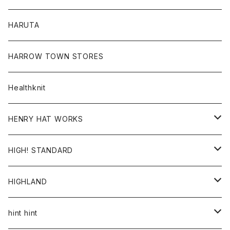
コート
シャツ
Tシャツ
レディース
HARUTA
ダウンジャケツト
スウェット
ロンTEE
カーディガン
ボトム
HARROW TOWN STORES
ダウンベスト
ダウンベスト
スエット
コート
パンツ
Healthknit
ジャケット
Ｔシャツ
Ｔシャツ
HENRY HAT WORKS
ワンピース
帽子
HIGH! STANDARD
アウター
HIGHLAND
ジャケット
トップス
帽子
hint hint