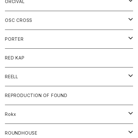
ボトム
スカート
ORCIVAL
ベスト
Tシャツ
ボトム
パンツ
アウター
OSC CROSS
トレーナー
コート
アクセサリー
ダウンジャケット
PORTER
ベスト
ジャケット
バッグ
キッズ
カードホルダー
RED KAP
ロングスリーブＴシャツ
ダウンベスト
Tシャツ
グッズ
キーホルダー
REELL
パーカー
帽子
靴
トップス
財布
パンツ
REPRODUCTION OF FOUND
ロングスリーブカットソー
バック
カットソー
ショートパンツ
ボトムス
バック
Rokx
帽子
カーディガン
ショートパンツ
レディース
ボトム
ROUNDHOUSE