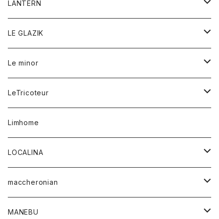
オーバーオール
オーバーオール
Gジャケット
レディース
レディース
帽子
アウター
LANTERN
フリース
ベルト
ストール/マフラー
帽子
シャツ
セーター
ショートパンツ
ショートパンツ
スウェット
アウター
オーバーオール
ワンピース
アウター
LE GLAZIK
マフラー
バック
スウェットシャツ
Tシャツ
ジーンズ
スカート
カーディガン
シャツ
ワンピース
Tシャツ
レディース
Le minor
リング
帽子
ストレッチフライス
トレーナー
スウェットパンツ
パンツ
コート
コート
ボトム
LeTricoteur
バンダナ
セーター
ベスト
スカート
シャツ
シャツ
スカート
レディース
カーディガン
Limhome
タンクトップ
パンツ
スウェット
ジャケット
パンツ
アウター
トップス
LOCALINA
Tシャツ
スカート
スカート
カットソー
シャツ
ロングスリーブテーシャツ
maccheronian
トレーナー
セーター
ニット
シャツ
靴
MANEBU