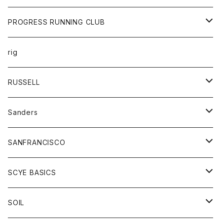
シャツ
パンツ
カットソー
エプロン
PROGRESS RUNNING CLUB
セーター
コート
キッズ
トップス
rig
Tシャツ
ジャケット
オーバーオール
Tシャツ
ボトム
グッズ
RUSSELL
トレーナー
シャツ
ペインターパンツ
帽子
アウター
Sanders
ニット
セーター
コート
スカート
グッズ
SANFRANCISCO
ベスト
Tシャツ
パーカー
靴
Tシャツ
アウター
SCYE BASICS
ロングスリーブＴシャツ
ボトム
カーディガン
トップス
グッズ
ボトム
SOIL
ワンピース