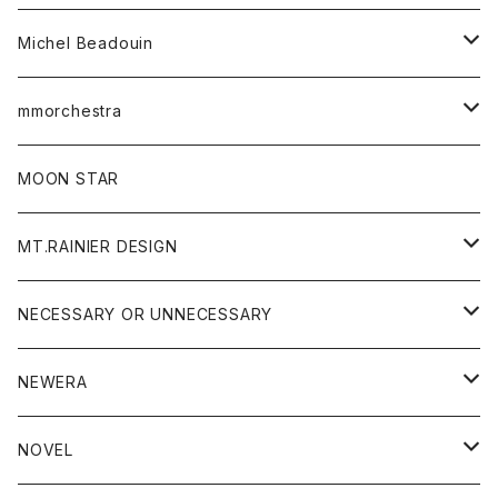
ベルト
Michel Beadouin
ポロシャツ
トップス
mmorchestra
ロングスリーブTシャツ
ジャケット
フリース
パンツ
帽子
MOON STAR
ニット
MT.RAINIER DESIGN
ブラウス
アウター
NECESSARY OR UNNECESSARY
コート
アクセサリー
アウター
NEWERA
ジャケット
バッグ
コート
グッズ
アクセサリー
帽子
NOVEL