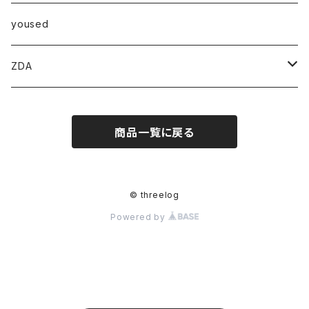
パンツ
ベスト
Ｔシャツ
アウター
yoused
コート
小物
ZDA
帽子
スニーカー
商品一覧に戻る
© threelog
Powered by