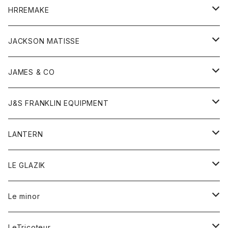
コート
ウォレット
カーディガン
キッズ
キッズ
ブラウス
HRREMAKE
ジャケット
ストール
コート
Tシャツ
Tシャツ
グッズ
グッズ
ワンピース
バック
JACKSON MATISSE
ダウンベスト
ネックレス
ジャケット
ロンパース
アンダーウェア
靴
トップス
トップス
キッズ
Tシャツ
JAMES & CO
パーカー
バッグ
ダウンベスト
靴
ストール
カーディガン
カットソー
トレーナー
ボトム
ボトム
トップス
帽子
ボトム
J&S FRANKLIN EQUIPMENT
ブレザー
ブレスレット
パーカー
グローブ
バンダナ
ジャケット
シャツ
オーバーオール
オーバーオール
Gジャケット
レディース
レディース
帽子
アウター
LANTERN
フリース
ベルト
ストール/マフラー
帽子
シャツ
セーター
ショートパンツ
ショートパンツ
スウェット
アウター
オーバーオール
ワンピース
アウター
LE GLAZIK
マフラー
バック
スウェットシャツ
Tシャツ
ジーンズ
スカート
カーディガン
シャツ
ワンピース
Tシャツ
レディース
Le minor
リング
帽子
ストレッチフライス
トレーナー
スウェットパンツ
パンツ
コート
コート
ボトム
LeTricoteur