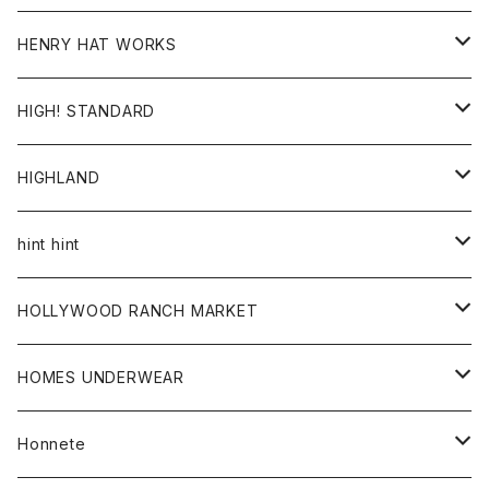
ジャケット
Ｔシャツ
Ｔシャツ
HENRY HAT WORKS
ワンピース
帽子
HIGH! STANDARD
アウター
HIGHLAND
ジャケット
トップス
帽子
hint hint
シャツ
ボトム
ストール
HOLLYWOOD RANCH MARKET
カーディガン
グッズ
アウター
HOMES UNDERWEAR
Tシャツ
帽子
カーディガン
アクセサリー
アウター
Honnete