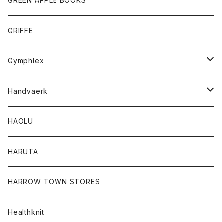
GREEN APPLE BOOKS
Tシャツ
スカート
スカート
Tシャツ
GRIFFE
トレーナー
Tシャツ
Gymphlex
ロングスリーブTシャツ
アウター
Handvaerk
カーディガン
トップス
トップス
HAOLU
コート
シャツ
Tシャツ
レディース
HARUTA
ダウンジャケツト
スウェット
ロンTEE
カーディガン
ボトム
HARROW TOWN STORES
ダウンベスト
ダウンベスト
スエット
コート
パンツ
Healthknit