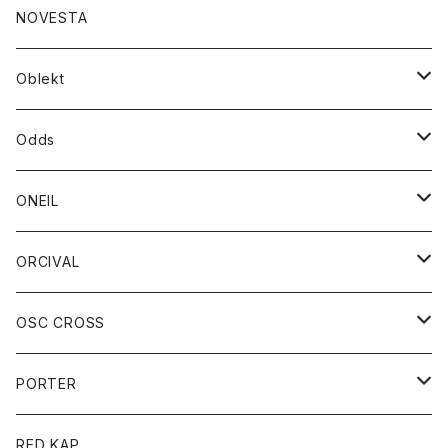
ダウンジャケット
ジャケット
ウォレット
バッグ
トップス
グッズ
トップス
NOVESTA
ダウンベスト
ダウン
靴
ブレスレット
ジャケット
靴
カットソー
ボトム
トップス
ボトム
Oblekt
パーカー
パーカー
バック
ベルト
シャツ
ストール/マフラー
スエット
ショートパンツ
シャツ
レディース
ボトム
ボトム
Odds
ベスト
帽子
Tシャツ
帽子
フーディ
パンツ
シャツジャケット
シャツ
ショートパンツ
ショートパンツ
レディース
帽子
ONEIL
トレーナー
セーター
Tシャツ
ジーンズ
パンツ
ボトム
スカート
ORCIVAL
ベスト
Tシャツ
ボトム
パンツ
アウター
OSC CROSS
トレーナー
コート
アクセサリー
ダウンジャケット
PORTER
ベスト
ジャケット
バッグ
キッズ
カードホルダー
RED KAP