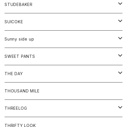
パンツ
ジャケット
Tシャツ
カーディガン
バック
ショートパンツ
カットソー
レディース
ボトム
財布
STUDEBAKER
Tシャツ
パーカー
ジャケット
パンツ
カットソー
パンツ
バッグ
アクセサリー
SUICOKE
シャツ
カーディガン
オーバーオール
ブレスレット
ブーツ
Sunny side up
セーター
グローブ
リング
サンダル
アウター
SWEET PANTS
Tシャツ
Tシャツ
Ｇジャン
ボトム
ボトム
THE DAY
シャツ
ジーンズ
ショートパンツ
トップス
THOUSAND MILE
ボトム
Tシャツ
THREELOG
ワンピース
トップス
THRIFTY LOOK