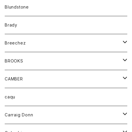
カーディガン
アクセサリー
サングラス
Blundstone
コート
バッグ
キッズ
Brady
ジャケット
ベルト
Tシャツ
グッズ
Breechez
ダウンベスト
アンダーウェアー
トップス
シャツ
BROOKS
パーカー
カードホルダー
カーディガン
ボトム
グッズ
CAMBER
ブレザー
キーホルダー
ジャケット
オーバーオール
靴
レディース
トップス
caqu
靴
シャツ
ショートパンツ
オーバーオール
ハーフスリーブTシャツ
Carraig Donn
財布
セーター
ジーンズ
カーディガン