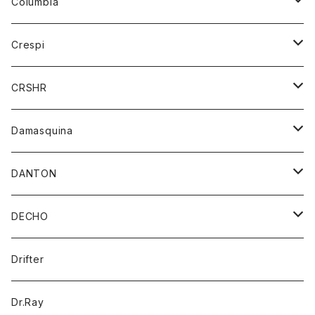
ニット
Columbia
ストール/マフラー
タンクトップ
スカート
コート
アウター
Crespi
チーフ
Tシャツ
パンツ
シャツ
ジャケット
ジャケット
CRSHR
バンダナ
トレーナー
スカート
ワンピース
キャップ
Damasquina
ネクタイ
パーカー
チュニック
ブラウス
ウォレット
DANTON
帽子
ベスト
Tシャツ
カードケース
アウター
DECHO
ポロシャツ
パーカー
コート
バッグ
アクセサリー
帽子
Drifter
ロングスリーブTシャツ
ワンピース
ジャケット
バッグ
キッズ
Dr.Ray