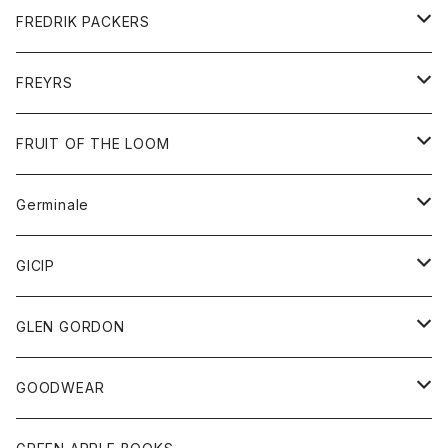
ショートパンツ
グッズ
FREDRIK PACKERS
ダウンジャケット
靴
アクセサリー
FREYRS
ダウンベスト
バッグ
サングラス
FRUIT OF THE LOOM
Tシャツ
アウター
Germinale
ボトム
パーカー
グッズ
靴
GICIP
ネクタイ
サンダル
トップス
トップス
GLEN GORDON
チーフ
シャツ
Tシャツ
ボトム
グッズ
GOODWEAR
タンクトップ
ショートパンツ
手袋
レディース
トップス