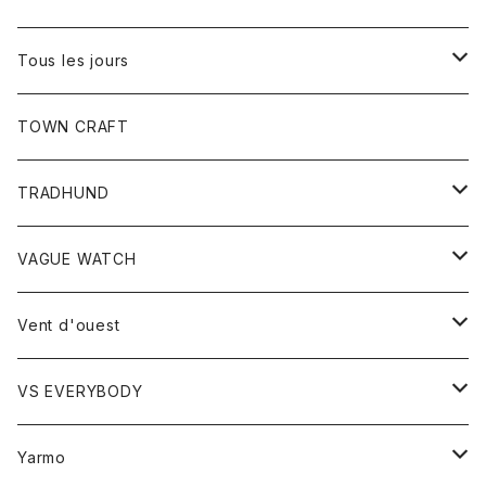
コート
Tシャツ
Tous les jours
トップス
TOWN CRAFT
レディース
TRADHUND
カットソー
セーター
VAGUE WATCH
ベスト
時計
Vent d'ouest
ボトム
VS EVERYBODY
スカート
トップス
トップス
Yarmo