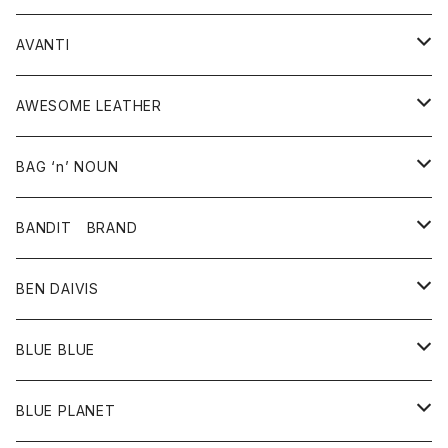
タンクトップ
パーカー・スウェット
ジャケット
ベスト
ウォレット
シューズ
ワンピース
グッズ
AVANTI
タンクトップ・キャミソール
シャツ
バッグ
靴
アクセサリー
ボトム
シャツ
AWESOME LEATHER
スカート
その他雑貨
グッズ
アウター
BAG ‘n’ NOUN
パンツ
靴
革ジャケット
アクセサリー
BANDIT BRAND
バッグ
トップス
BEN DAIVIS
ポーチ
Ｔシャツ
ポトム
BLUE BLUE
パンツ
アウター
BLUE PLANET