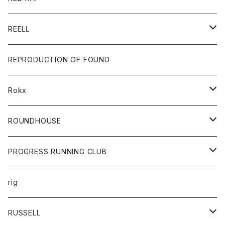
ロングスリーブＴシャツ
ダウンベスト
Tシャツ
グッズ
キーホルダー
REELL
パーカー
帽子
靴
トップス
財布
パンツ
REPRODUCTION OF FOUND
ロングスリーブカットソー
バック
カットソー
ショートパンツ
ボトムス
バック
Rokx
帽子
カーディガン
ショートパンツ
レディース
ボトム
ROUNDHOUSE
シャツ
パンツ
カットソー
エプロン
PROGRESS RUNNING CLUB
セーター
コート
キッズ
トップス
rig
Tシャツ
ジャケット
オーバーオール
Tシャツ
ボトム
グッズ
RUSSELL