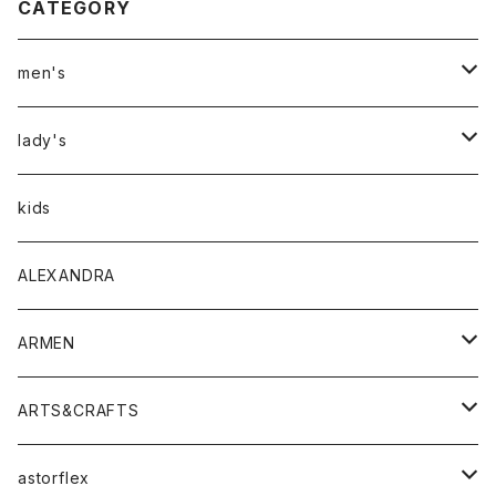
CATEGORY
men's
アウター
lady's
トップス
アウター
kids
Tシャツ
ボトムス
トップス
ALEXANDRA
シャツ
Tシャツ・カットソー
ボトムス
ARMEN
ニット・セーター
シャツ・ブラウス
パンツ
ワンピース・オールインワン
アウター
ARTS&CRAFTS
スウェット・パーカー
ニット・セーター
スカート
コート
バッグ
トップス
アクセサリー
astorflex