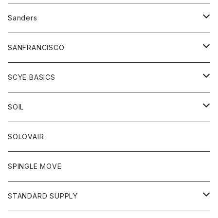
トレーナー
シャツ
ペインターパンツ
帽子
アウター
Sanders
ニット
セーター
コート
スカート
グッズ
SANFRANCISCO
ベスト
Tシャツ
パーカー
靴
Tシャツ
アウター
SCYE BASICS
ロングスリーブＴシャツ
ボトム
カーディガン
トップス
グッズ
ボトム
SOIL
ワンピース
コート
Tシャツ
ネクタイ
ジーンズ
ボトム
アクセサリー
トップス
靴
SOLOVAIR
ジャケット
トレーナー
グローブ
チノパン
ショートパンツ
ポロシャツ
レディース
トップス
靴
ワンピース
SPINGLE MOVE
パーカー
パーカー
ストール
スカート
ベスト
スカート
カットソー
アクセサリー
ボトム
トップス
STANDARD SUPPLY
ロングスリーブTシャツ