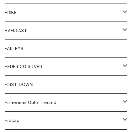
ボトム
ダウンジャケット
シャツ
グッズ
ERIBE
ジャケット
ダウンベスト
Tシャツ
帽子
トップス
ニット
EVERLAST
ベスト
ベスト
シャツ
ボトム
トップス
FARLEYS
フリース
セーター
ショートパンツ
ジャケット
レディース
ボトム
FEDERICO SILVER
Tシャツ
パンツ
スエットシャツ
コート
スエットパンツ
グッズ
アクセサリー
FIRST DOWN
トレーナー
ロングスリーブTシャツ
ジャケット
帽子
Fisherman Outof Ireiand
ポロシャツ
シャツ
ニット
Fracap