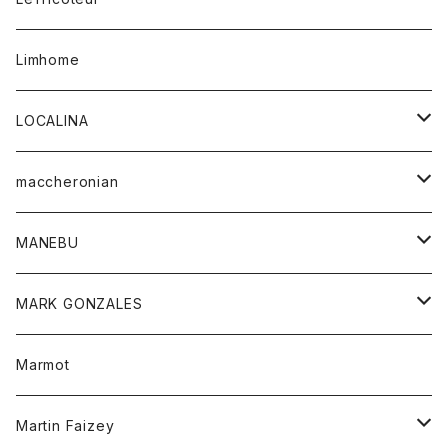
バンダナ
セーター
ベスト
スカート
シャツ
シャツ
スカート
レディース
カーディガン
Limhome
タンクトップ
パンツ
スウェット
ジャケット
パンツ
アウター
トップス
LOCALINA
Tシャツ
スカート
スカート
カットソー
シャツ
ロングスリーブテーシャツ
maccheronian
トレーナー
セーター
ニット
シャツ
靴
MANEBU
パーカー
チュニック
ボトム
スカート
靴
MARK GONZALES
ハーフスリーブTシャツ
Tシャツ
ワンピース
ボトム
トップス
Marmot
ブラウス
ボトム
Tシャツ
ワンピース
Tシャツ
Martin Faizey
ベスト
ワンピース