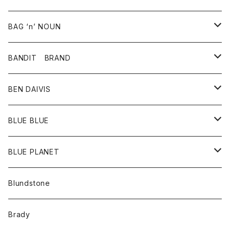
スカート
その他雑貨
グッズ
アウター
BAG ‘n’ NOUN
パンツ
靴
革ジャケット
アクセサリー
BANDIT BRAND
バッグ
トップス
BEN DAIVIS
ポーチ
Ｔシャツ
ポトム
BLUE BLUE
パンツ
アウター
BLUE PLANET
カーディガン
アクセサリー
サングラス
Blundstone
コート
バッグ
キッズ
Brady