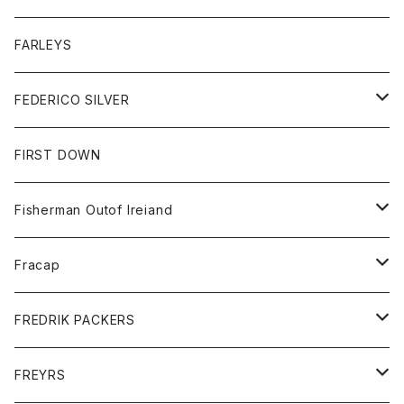
ベスト
ベスト
シャツ
ボトム
トップス
FARLEYS
フリース
セーター
ショートパンツ
ジャケット
レディース
ボトム
FEDERICO SILVER
Tシャツ
パンツ
スエットシャツ
コート
スエットパンツ
グッズ
アクセサリー
FIRST DOWN
トレーナー
ロングスリーブTシャツ
ジャケット
帽子
Fisherman Outof Ireiand
ポロシャツ
シャツ
ニット
Fracap
ショートパンツ
グッズ
FREDRIK PACKERS
ダウンジャケット
靴
アクセサリー
FREYRS