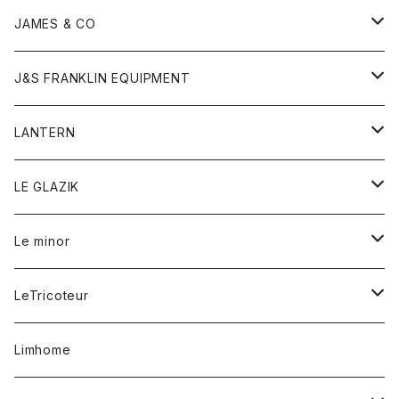
ダウンベスト
ネックレス
ジャケット
ロンパース
アンダーウェア
靴
トップス
トップス
キッズ
Tシャツ
JAMES & CO
パーカー
バッグ
ダウンベスト
靴
ストール
カーディガン
カットソー
トレーナー
ボトム
ボトム
トップス
帽子
ボトム
J&S FRANKLIN EQUIPMENT
ブレザー
ブレスレット
パーカー
グローブ
バンダナ
ジャケット
シャツ
オーバーオール
オーバーオール
Gジャケット
レディース
レディース
帽子
アウター
LANTERN
フリース
ベルト
ストール/マフラー
帽子
シャツ
セーター
ショートパンツ
ショートパンツ
スウェット
アウター
オーバーオール
ワンピース
アウター
LE GLAZIK
マフラー
バック
スウェットシャツ
Tシャツ
ジーンズ
スカート
カーディガン
シャツ
ワンピース
Tシャツ
レディース
Le minor
リング
帽子
ストレッチフライス
トレーナー
スウェットパンツ
パンツ
コート
コート
ボトム
LeTricoteur
バンダナ
セーター
ベスト
スカート
シャツ
シャツ
スカート
レディース
カーディガン
Limhome
タンクトップ
パンツ
スウェット
ジャケット
パンツ