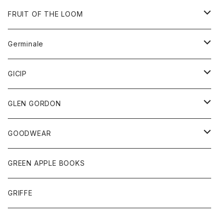
ダウンベスト
バッグ
サングラス
FRUIT OF THE LOOM
Tシャツ
アウター
Germinale
ボトム
パーカー
グッズ
靴
GICIP
ネクタイ
サンダル
トップス
トップス
GLEN GORDON
チーフ
シャツ
Tシャツ
ボトム
グッズ
GOODWEAR
タンクトップ
ショートパンツ
手袋
レディース
トップス
GREEN APPLE BOOKS
Tシャツ
スカート
スカート
Tシャツ
GRIFFE
トレーナー
Tシャツ