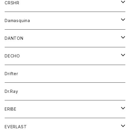
ジャケット
ジャケット
CRSHR
バンダナ
トレーナー
スカート
ワンピース
キャップ
Damasquina
ネクタイ
パーカー
チュニック
ブラウス
ウォレット
DANTON
帽子
ベスト
Tシャツ
カードケース
アウター
DECHO
ポロシャツ
パーカー
コート
バッグ
アクセサリー
帽子
Drifter
ロングスリーブTシャツ
ワンピース
ジャケット
バッグ
キッズ
Dr.Ray
ボトム
ダウンジャケット
シャツ
グッズ
ERIBE
ジャケット
ダウンベスト
Tシャツ
帽子
トップス
ニット
EVERLAST