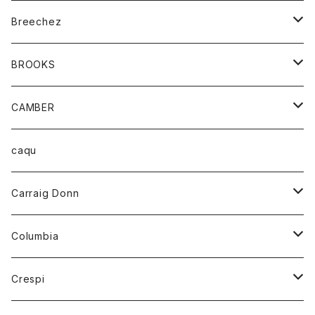
ジャケット
ベルト
Tシャツ
グッズ
Breechez
ダウンベスト
アンダーウェアー
トップス
シャツ
BROOKS
パーカー
カードホルダー
カーディガン
ボトム
グッズ
CAMBER
ブレザー
キーホルダー
ジャケット
オーバーオール
靴
レディース
トップス
caqu
靴
シャツ
ショートパンツ
オーバーオール
ハーフスリーブTシャツ
Carraig Donn
財布
セーター
ジーンズ
カーディガン
ニット
Columbia
ストール/マフラー
タンクトップ
スカート
コート
アウター
Crespi
チーフ
Tシャツ
パンツ
シャツ