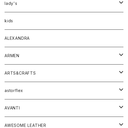
アウター
lady's
トップス
アウター
kids
Tシャツ
ボトムス
トップス
ALEXANDRA
シャツ
Tシャツ・カットソー
ボトムス
ARMEN
ニット・セーター
シャツ・ブラウス
パンツ
ワンピース・オールインワン
アウター
ARTS&CRAFTS
スウェット・パーカー
ニット・セーター
スカート
コート
バッグ
トップス
アクセサリー
astorflex
タンクトップ
パーカー・スウェット
ジャケット
ベスト
ウォレット
シューズ
ワンピース
グッズ
AVANTI
タンクトップ・キャミソール
シャツ
バッグ
靴
アクセサリー
ボトム
シャツ
AWESOME LEATHER