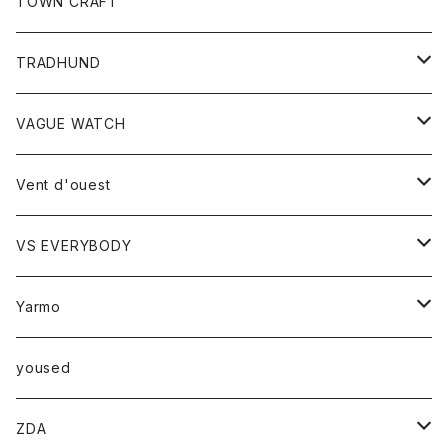
トップス
TOWN CRAFT
レディース
TRADHUND
カットソー
セーター
VAGUE WATCH
ベスト
時計
Vent d'ouest
ボトム
VS EVERYBODY
スカート
トップス
トップス
Yarmo
パンツ
ベスト
Ｔシャツ
アウター
yoused
コート
小物
ZDA