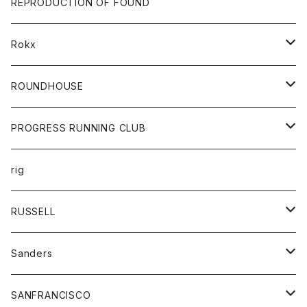
トップス
財布
パンツ
REPRODUCTION OF FOUND
ロングスリーブカットソー
バック
カットソー
ショートパンツ
ボトムス
バック
Rokx
帽子
カーディガン
ショートパンツ
レディース
ボトム
ROUNDHOUSE
シャツ
パンツ
カットソー
エプロン
PROGRESS RUNNING CLUB
セーター
コート
キッズ
トップス
rig
Tシャツ
ジャケット
オーバーオール
Tシャツ
ボトム
グッズ
RUSSELL
トレーナー
シャツ
ペインターパンツ
帽子
アウター
Sanders
ニット
セーター
コート
スカート
グッズ
SANFRANCISCO