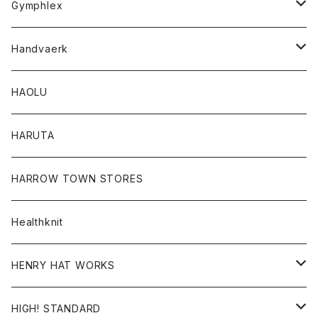
Gymphlex
ロングスリーブTシャツ
アウター
Handvaerk
カーディガン
トップス
トップス
HAOLU
コート
シャツ
Tシャツ
レディース
HARUTA
ダウンジャケツト
スウェット
ロンTEE
カーディガン
ボトム
HARROW TOWN STORES
ダウンベスト
ダウンベスト
スエット
コート
パンツ
Healthknit
ジャケット
Ｔシャツ
Ｔシャツ
HENRY HAT WORKS
ワンピース
帽子
HIGH! STANDARD