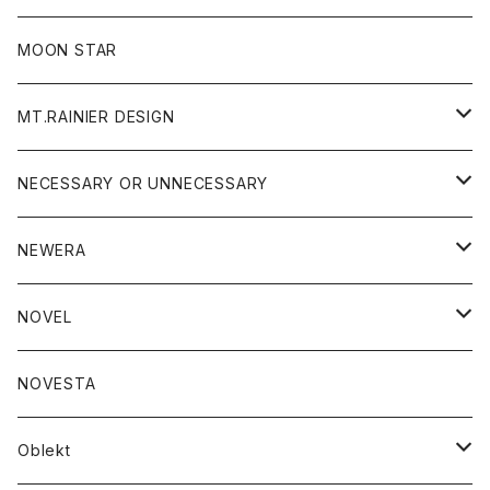
ジャケット
フリース
パンツ
帽子
MOON STAR
ニット
MT.RAINIER DESIGN
ブラウス
アウター
NECESSARY OR UNNECESSARY
コート
アクセサリー
アウター
NEWERA
ジャケット
バッグ
コート
グッズ
アクセサリー
帽子
NOVEL
ダウンジャケット
ジャケット
ウォレット
バッグ
トップス
グッズ
トップス
NOVESTA
ダウンベスト
ダウン
靴
ブレスレット
ジャケット
靴
カットソー
ボトム
トップス
ボトム
Oblekt