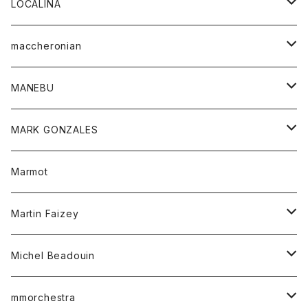
アウター
トップス
LOCALINA
Tシャツ
スカート
スカート
カットソー
シャツ
ロングスリーブテーシャツ
maccheronian
トレーナー
セーター
ニット
シャツ
靴
MANEBU
パーカー
チュニック
ボトム
スカート
靴
MARK GONZALES
ハーフスリーブTシャツ
Tシャツ
ワンピース
ボトム
トップス
Marmot
ブラウス
ボトム
Tシャツ
ワンピース
Tシャツ
Martin Faizey
ベスト
ワンピース
ベルト
Michel Beadouin
ポロシャツ
トップス
mmorchestra
ロングスリーブTシャツ