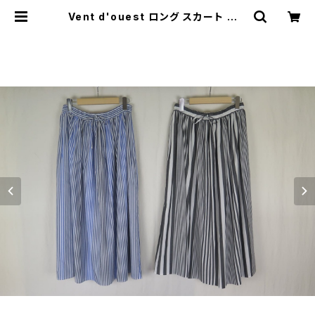
Vent d'ouest ロング スカート グラ
デュラル ストライプ ウエストゴム ギ
ャザー | threelog