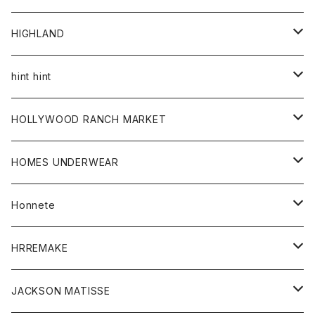
アウター
HIGHLAND
ジャケット
トップス
帽子
hint hint
シャツ
ボトム
ストール
HOLLYWOOD RANCH MARKET
カーディガン
グッズ
アウター
HOMES UNDERWEAR
Tシャツ
帽子
カーディガン
アクセサリー
アウター
Honnete
コート
ウォレット
カーディガン
キッズ
キッズ
ブラウス
HRREMAKE
ジャケット
ストール
コート
Tシャツ
Tシャツ
グッズ
グッズ
ワンピース
バック
JACKSON MATISSE