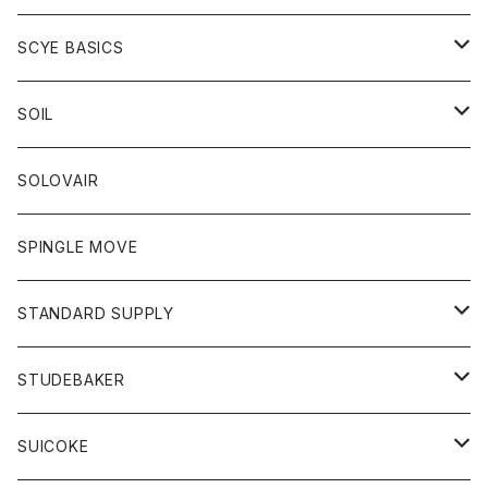
ベスト
Tシャツ
パーカー
靴
Tシャツ
アウター
SCYE BASICS
ロングスリーブＴシャツ
ボトム
カーディガン
トップス
グッズ
ボトム
SOIL
ワンピース
コート
Tシャツ
ネクタイ
ジーンズ
ボトム
アクセサリー
トップス
靴
SOLOVAIR
ジャケット
トレーナー
グローブ
チノパン
ショートパンツ
ポロシャツ
レディース
トップス
靴
ワンピース
SPINGLE MOVE
パーカー
パーカー
ストール
スカート
ベスト
スカート
カットソー
アクセサリー
ボトム
トップス
STANDARD SUPPLY
ロングスリーブTシャツ
パンツ
ジャケット
Tシャツ
カーディガン
バック
ショートパンツ
カットソー
レディース
ボトム
財布
STUDEBAKER
Tシャツ
パーカー
ジャケット
パンツ
カットソー
パンツ
バッグ
アクセサリー
SUICOKE