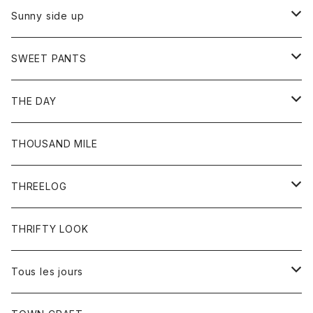
シャツ
カーディガン
オーバーオール
ブレスレット
ブーツ
Sunny side up
セーター
グローブ
リング
サンダル
アウター
SWEET PANTS
Tシャツ
Tシャツ
Ｇジャン
ボトム
ボトム
THE DAY
シャツ
ジーンズ
ショートパンツ
トップス
THOUSAND MILE
ボトム
Tシャツ
THREELOG
ワンピース
トップス
THRIFTY LOOK
コート
Tシャツ
Tous les jours