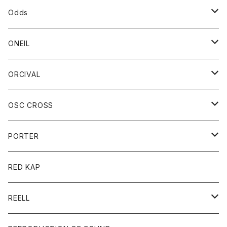
パーカー
パーカー
バック
ベルト
シャツ
ストール/マフラー
スエット
ショートパンツ
シャツ
レディース
ボトム
ボトム
Odds
ベスト
帽子
Tシャツ
帽子
フーディ
パンツ
シャツジャケット
シャツ
ショートパンツ
ショートパンツ
レディース
帽子
ONEIL
トレーナー
セーター
Tシャツ
ジーンズ
パンツ
ボトム
スカート
ORCIVAL
ベスト
Tシャツ
ボトム
パンツ
アウター
OSC CROSS
トレーナー
コート
アクセサリー
ダウンジャケット
PORTER
ベスト
ジャケット
バッグ
キッズ
カードホルダー
RED KAP
ロングスリーブＴシャツ
ダウンベスト
Tシャツ
グッズ
キーホルダー
REELL
パーカー
帽子
靴