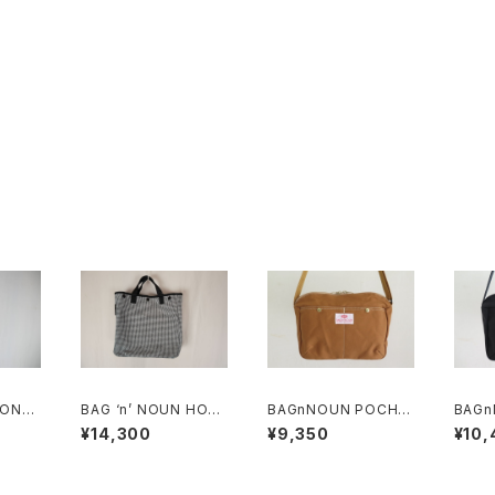
 ONE
BAG ‘n’ NOUN HOM
BAGnNOUN POCHE
BAGnNO
AMO
ES 'HOUNDSTOOT
TTE “GOLD”
TTE 
¥14,300
¥9,350
¥10,
H/S'