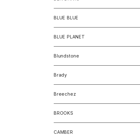
ポーチ
Ｔシャツ
ポトム
BLUE BLUE
パンツ
アウター
BLUE PLANET
カーディガン
アクセサリー
サングラス
Blundstone
コート
バッグ
キッズ
Brady
ジャケット
ベルト
Tシャツ
グッズ
Breechez
ダウンベスト
アンダーウェアー
トップス
シャツ
BROOKS
パーカー
カードホルダー
カーディガン
ボトム
グッズ
CAMBER