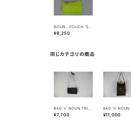
NOUN POUCH 'SH
ORT/MNT'
¥8,250
同じカテゴリの商品
BAG ‘n’ NOUN TRIO
BAG ‘n’ NOUN
'L/CAMO'
SHOULDER C
¥7,700
¥11,000