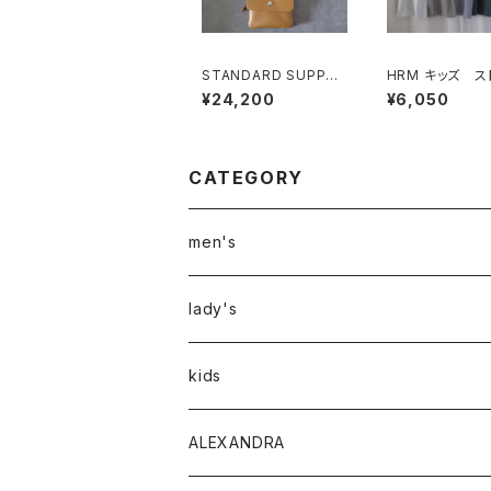
STANDARD SUPPLY
HRM キッズ ストレッ
PAL フラップウォレット
チフライスショー
¥24,200
¥6,050
S
ーブTシャツ
CATEGORY
men's
アウター
lady's
トップス
アウター
kids
Tシャツ
ボトムス
トップス
ALEXANDRA