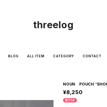
threelog
BLOG
ALL ITEM
CATEGORY
CONTACT
NOUN POUCH 'SHO
¥8,250
残り1点