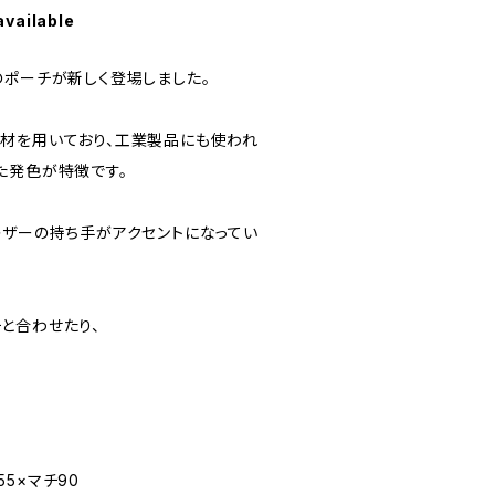
available
のポーチが新しく登場しました。
材を用いており、工業製品にも使われ
た発色が特徴です。
レザーの持ち手がアクセントになってい
と合わせたり、
。
155×マチ90