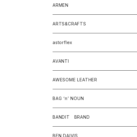
シャツ
Tシャツ・カットソー
ボトムス
ARMEN
ニット・セーター
シャツ・ブラウス
パンツ
ワンピース・オールインワン
アウター
ARTS&CRAFTS
スウェット・パーカー
ニット・セーター
スカート
コート
バッグ
トップス
アクセサリー
astorflex
タンクトップ
パーカー・スウェット
ジャケット
ベスト
ウォレット
シューズ
ワンピース
グッズ
AVANTI
タンクトップ・キャミソール
シャツ
バッグ
靴
アクセサリー
ボトム
シャツ
AWESOME LEATHER
スカート
その他雑貨
グッズ
アウター
BAG ‘n’ NOUN
パンツ
靴
革ジャケット
アクセサリー
BANDIT BRAND
バッグ
トップス
BEN DAIVIS