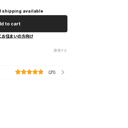
l shipping available
d to cart
にお住まいの方向け
通報する
(21)