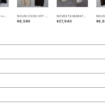
NOUN COOK OFF T
NOVESTA MARATH
NOUN
トスリ
ee
ON TRAIL
ONS 
¥8,580
¥27,940
¥9,