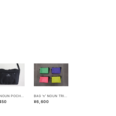
UN POCHE
BAG ‘n’ NOUN TRIO
“BLACK”
'MONTANA/S'
450
¥6,600